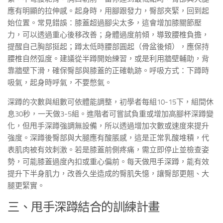
應有明顯的拉伸感。起身時，用腳跟發力，臀部夾緊，回到起
始位置。常見錯誤：膝蓋超過腳尖太多，這會增加膝關節壓
力，可以透過重心後移改善；身體過度前傾，導致腰椎負擔，
提醒自己胸部挺起；蹲太低時腰部圓起（骨盆後傾），應保持
腰椎自然弧度。建議從半蹲開始練習，或是利用牆壁輔助，背
靠牆壁下滑，確保臀部與膝蓋的正確軌跡。呼吸方式：下蹲時
吸氣，起身時呼氣，不要憋氣。
深蹲的次數與組數可依體能調整，初學者每組10-15下，組間休
息30秒，一天做3-5組。進階者可嘗試負重或增加高腳杯深蹲變
化，但甩手深蹲強調無設備，所以透過增加次數或速度來提升
強度。深蹲後臀部與大腿應有酸脹感，這是正常乳酸堆積，代
表肌肉被有效刺激。若是膝蓋前側疼痛，需立即停止並檢查姿
勢，可能膝蓋過度內扣或重心偏前。每天做甩手深蹲，能有效
提升下半身肌力，改善久坐造成的臀肌失憶，讓臀部更翹、大
腿更緊實。
三、甩手深蹲結合的訓練計畫