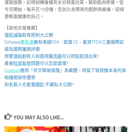
或瑜伽墊。記得訓練後補充水分與蛋白質，幫助肌肉修復。從
今天開始，每天花15分鐘，告別久坐帶來的肥胖與痠痛，迎接
更輕盈健康的自己。
【其他文章推薦】
增肌減脂
飲食原則大公開
Sofwave
索夫波
擁有美國FDA、歐盟 CE、臺灣TFDA三重國際認
證及國際獲獎評價
想要
清粉刺
有人知道用
醫洗臉
可以把
粉刺
清出來?
產後
肚皮鬆弛
問題可以怎麼處理?
Juvelook
選用「非交聯玻尿酸」為載體，保留了玻尿酸本身的高
組織相容性優勢
知名藝人也愛
童顏針
,不藏私大公開!!
YOU MAY ALSO LIKE...