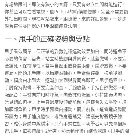
有場地限制，即使有狹小的客廳，只要有站立空間就能進行。
你甚至可以在看電視、聽Podcast的時候順便做，完全不需要額
外抽出時間。現在就站起來，跟隨接下來的詳細步驟，一步步
學會這個零門檻的甩手深蹲瘦身法吧！
一、甩手的正確姿勢與要點
甩手看似簡單，但正確的姿勢能讓運動效果加倍，同時避免不
必要的傷害。首先，站立時雙腳與肩同寬，膝蓋微彎，不要完
全鎖死，保持彈性。雙手自然垂放身體兩側，肩膀放鬆，不要
聳肩。開始甩手時，以肩膀為軸心，手臂像鐘擺一樣前後擺
動，幅度由小到大，逐漸加大到與肩同高即可。甩手過程中，
手肘保持微彎，不要完全伸直，手腕放鬆，手指自然微張。呼
吸配合：手臂向前甩時呼氣，向後擺時吸氣，保持節奏均勻。
常見錯誤包括：上半身過度後仰或前傾，這樣會失去平衡，增
加腰部負擔；甩手時手臂橫向擺動，而非前後，這會造成肩關
節壓力；甩手速度過快，導致身體搖晃。建議先對著鏡子練
習，確保身體中線穩定，只有手臂在動。初學者可以先單獨練
習甩手，每次持續1-2分鐘，熟悉動作後再結合深蹲。甩手的關