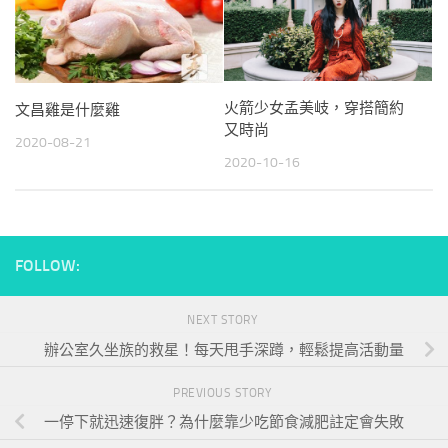
火箭少女孟美岐，穿搭簡約
文昌雞是什麼雞
又時尚
2020-08-21
2020-10-16
FOLLOW:
NEXT STORY
辦公室久坐族的救星！每天甩手深蹲，輕鬆提高活動量
PREVIOUS STORY
一停下就迅速復胖？為什麼靠少吃節食減肥註定會失敗