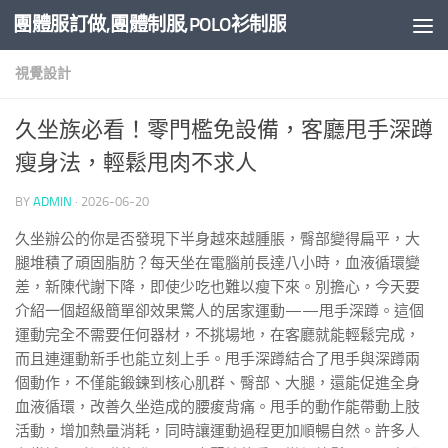
團體服訂做,團體制服,POLO衫制服
Skip to content
視覺設計
久坐族必看！零門檻免設備，客廳甩手深蹲
瘦身法，輕鬆甩肉不求人
BY
ADMIN
·
2026-06-20
久坐辦公的你是否發現下半身越來越腫脹，臀部變得扁平，大
腿堆積了頑固脂肪？每天坐在電腦前長達八小時，血液循環變
差，新陳代謝下降，即使少吃也難以瘦下來。別擔心，今天要
介紹一個超級簡單卻效果驚人的居家運動——甩手深蹲。這個
運動完全不需要任何器材，不挑場地，在客廳就能輕鬆完成，
而且連運動新手也能立刻上手。甩手深蹲結合了甩手與深蹲兩
個動作，不僅能鍛鍊到核心肌群、臀部、大腿，還能促進全身
血液循環，改善久坐造成的腰痠背痛。甩手的動作能帶動上肢
活動，增加熱量消耗，同時讓運動過程更加順暢自然。許多人