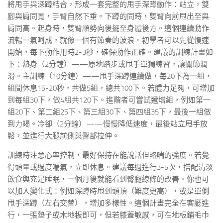
將甩手與深蹲結合，形成一套完整的甩手深蹲動作：站立，雙
腳與肩同寬，手臂自然下垂。下蹲的同時，雙臂向前甩出至與
肩同高。起身時，雙臂順勢向後擺至身體後方。這個連續動作
流暢一氣呵成，就像一個有節奏的波浪。初學者可以先從慢速
開始，每下動作用時2-3秒，確保動作正確。建議的訓練計畫如
下：熱身（2分鐘）——原地踏步或甩手單獨練習，讓關節潤
滑。主訓練（10分鐘）——甩手深蹲連續做，每20下為一組，
組間休息15-20秒，共做5組，總共100下。若體力足夠，可增加
到每組30下，做4組共120下。進階者可嘗試遞增組，例如第一
組20下、第二組25下、第三組30下、第四組35下，最後一組做
到力竭。冷卻（2分鐘）——慢慢降低速度，最後站立甩手放
鬆，並進行大腿前側與臀部拉伸。
訓練時注意心率控制，最好保持在能說話但略喘的強度。若覺
得頭暈或過度喘氣，立即休息。建議每週進行3-5次，搭配清淡
飲食與充足睡眠，一個月後就能看到臀腿線條的改善。你也可
以加入變化式：例如深蹲時甩到頭頂（難度更高），或是單側
甩手深蹲（左右交替），增加多樣性。這個計畫完全在客廳進
行，一張墊子或木地板即可，但若膝蓋敏感，可在地板鋪毛巾