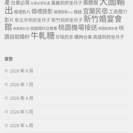
大圖輸
產
團體服
台東必買
嘉義到府坐月子
台東必買名產
出
宜蘭民宿
婚禮錄影
工商簡介
婚禮影片
婚錄
婚禮錄影mv
新竹婚宴會
影片
新北市到府坐月子
新竹到府坐月子
館
桃園機場接送
桃
桃園婚紗店推薦
桃園婚紗店
桃園結婚包套
牛軋糖
園自助婚紗
珍珠奶茶
購夠台東
高雄到府坐月子
彙整
2026 年 8 月
2026 年 7 月
2026 年 6 月
2026 年 5 月
2026 年 4 月