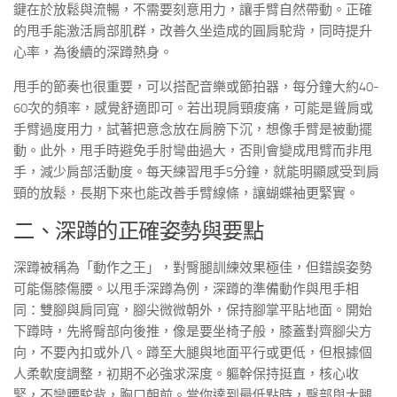
鍵在於放鬆與流暢，不需要刻意用力，讓手臂自然帶動。正確
的甩手能激活肩部肌群，改善久坐造成的圓肩駝背，同時提升
心率，為後續的深蹲熱身。
甩手的節奏也很重要，可以搭配音樂或節拍器，每分鐘大約40-
60次的頻率，感覺舒適即可。若出現肩頸痠痛，可能是聳肩或
手臂過度用力，試著把意念放在肩膀下沉，想像手臂是被動擺
動。此外，甩手時避免手肘彎曲過大，否則會變成甩臂而非甩
手，減少肩部活動度。每天練習甩手5分鐘，就能明顯感受到肩
頸的放鬆，長期下來也能改善手臂線條，讓蝴蝶袖更緊實。
二、深蹲的正確姿勢與要點
深蹲被稱為「動作之王」，對臀腿訓練效果極佳，但錯誤姿勢
可能傷膝傷腰。以甩手深蹲為例，深蹲的準備動作與甩手相
同：雙腳與肩同寬，腳尖微微朝外，保持腳掌平貼地面。開始
下蹲時，先將臀部向後推，像是要坐椅子般，膝蓋對齊腳尖方
向，不要內扣或外八。蹲至大腿與地面平行或更低，但根據個
人柔軟度調整，初期不必強求深度。軀幹保持挺直，核心收
緊，不彎腰駝背，胸口朝前。當你達到最低點時，臀部與大腿