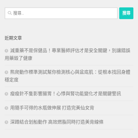
搜
尋
關
鍵
近期文章
字:
減重藥不是保健品！專業醫師評估才是安全關鍵，別讓錯誤
用藥毀了健康
熊爬動作標準測試幫你檢測核心與盆底肌：從根本找回身體
穩定度
瘦瘦針不隻影響腸胃！心悸與腎功能變化才是關鍵警訊
用隨手可得的水瓶做伸展 打造完美仙女背
深蹲結合划船動作 高效燃脂同時打造美背線條