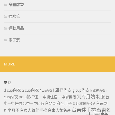
身體雕塑
通水管
運動用品
電子菸
MORE
標籤
d cup內衣
e cup內衣
f 罩杯內衣
g cup內衣
i
f cup內衣
h 罩杯內衣
到府月嫂
polo衫
T恤
制服
cup內衣
一中街住宿
一中街民宿
台
台北到府坐月子
台南到
中一中住宿
台中一中民宿
台北桃園機場接送
台東伴手禮
台東名
府坐月子
台東人氣伴手禮
台東人氣名產