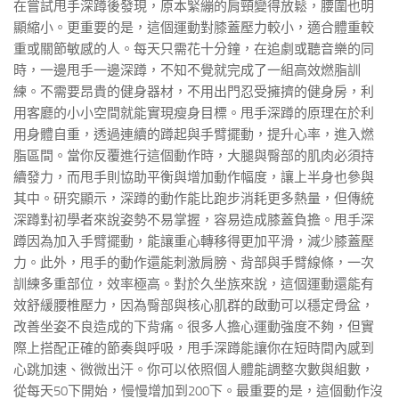
在嘗試甩手深蹲後發現，原本緊繃的肩頸變得放鬆，腰圍也明
顯縮小。更重要的是，這個運動對膝蓋壓力較小，適合體重較
重或關節敏感的人。每天只需花十分鐘，在追劇或聽音樂的同
時，一邊甩手一邊深蹲，不知不覺就完成了一組高效燃脂訓
練。不需要昂貴的健身器材，不用出門忍受擁擠的健身房，利
用客廳的小小空間就能實現瘦身目標。甩手深蹲的原理在於利
用身體自重，透過連續的蹲起與手臂擺動，提升心率，進入燃
脂區間。當你反覆進行這個動作時，大腿與臀部的肌肉必須持
續發力，而甩手則協助平衡與增加動作幅度，讓上半身也參與
其中。研究顯示，深蹲的動作能比跑步消耗更多熱量，但傳統
深蹲對初學者來說姿勢不易掌握，容易造成膝蓋負擔。甩手深
蹲因為加入手臂擺動，能讓重心轉移得更加平滑，減少膝蓋壓
力。此外，甩手的動作還能刺激肩膀、背部與手臂線條，一次
訓練多重部位，效率極高。對於久坐族來說，這個運動還能有
效舒緩腰椎壓力，因為臀部與核心肌群的啟動可以穩定骨盆，
改善坐姿不良造成的下背痛。很多人擔心運動強度不夠，但實
際上搭配正確的節奏與呼吸，甩手深蹲能讓你在短時間內感到
心跳加速、微微出汗。你可以依照個人體能調整次數與組數，
從每天50下開始，慢慢增加到200下。最重要的是，這個動作沒