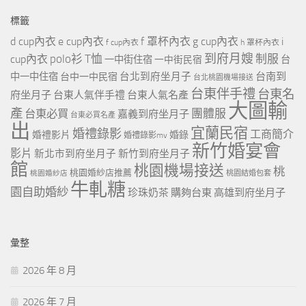
標籤
d cup內衣
e cup內衣
f 罩杯內衣
g cup內衣
i
f cup內衣
h 罩杯內衣
到府月嫂
polo衫
T恤
制服
cup內衣
一中街住宿
一中街民宿
台
台北到府坐月子
台南到
中一中住宿
台中一中民宿
台北桃園機場接送
台東伴手禮
台東名
府坐月子
台東人氣伴手禮
台東人氣名產
大圖輸
產
團體服
台東必買
嘉義到府坐月子
台東必買名產
出
宜蘭民宿
婚禮錄影
工商簡介
婚禮影片
婚錄
婚禮錄影mv
新竹婚宴會
影片
新北市到府坐月子
新竹到府坐月子
館
桃園機場接送
桃
桃園婚紗店推薦
桃園婚紗店
桃園結婚包套
牛軋糖
園自助婚紗
珍珠奶茶
購夠台東
高雄到府坐月子
彙整
2026 年 8 月
2026 年 7 月