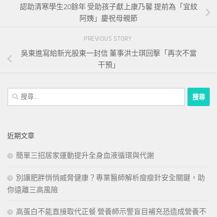
認助清寒學生20餘年 受助孩子獻上康乃馨 提前為「宜紋
阿姨」慶祝母親節
PREVIOUS STORY
吳東進寫給新光股東一封信 董事洪士琪回擊「再次不當
干預」
搜
尋
關
鍵
近期文章
字:
簡單三招居家運動提升全身血液循環與代謝
別讓肥胖悄悄威脅健康？專業醫師解析瘦瘦針安全關鍵，助
你遠離三高風險
高蛋白不能直接取代正餐 營養師示警盲目補充恐造成營養不