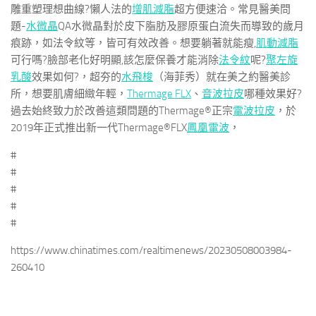
雕重塑理想曲線?懶人法的
增肌減脂
超方便速洽。常見醫美問
題-
水微晶
QA水微晶對於皮下脂肪及膠原蛋白流失而導致的歲月
痕跡，如法令紋等，皆可有效改善。想要躺著就能瘦,
肌動減脂
可行嗎?臉部老化好明顯,該怎麼保養才能消除
法令紋
呢?
聚左旋
乳酸
效果如何?，超夯的
水飛梭
（海菲秀）就在美之約醫美診
所，想要肌膚細緻年輕，
Thermage FLX
、
音波拉皮
哪種效果好?
過去始終致力於改善這類問題的Thermage®正宗
電波拉皮
，於
2019年正式推出新一代Thermage®FLX
鳳凰電波
，
#
#
#
#
#
https://www.chinatimes.com/realtimenews/20230508003984-
260410