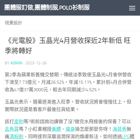
團體服訂做,團體制服,POLO衫制服
Skip to content
視覺設計
《光電股》玉晶光4月營收探近2年新低 旺
季將轉好
BY
ADMIN
·
2023-12-26
第2季為蘋果新舊機交替期，傳統淡季致使玉晶光4月會併營收
下滑至7.73億元，月減26.52%，年減15.11%，累計前4月合併營
收為41億37萬3000元，較去年同期減少4.52%。
玉晶光表示，隨著逐漸進入旺季，營收狀況將會慢慢往上，但
實際狀況還是看客戶最後拉貨結果。
該打
皮秒
嗎?術前諮詢功課做了沒?做完水飛梭後的保養？可以
去角質
嗎？小紅書親授
美體
、
瘦身
操怎麼那麼夯呀！
海菲秀
無
痛
清粉刺
、同時達到深層滋潤保濕的煥膚新法，如何透過
LPG
體