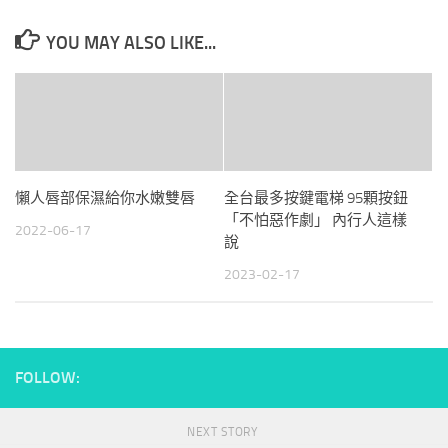
YOU MAY ALSO LIKE...
懶人唇部保濕給你水嫩雙唇
全台最多按鍵電梯 95顆按鈕
「不怕惡作劇」 內行人這樣
2022-06-17
說
2023-02-17
FOLLOW:
NEXT STORY