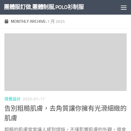
團體服訂做,團體制服,POLO衫制服
Skip to content
MONTHLY ARCHIVE:
1 月 2025
視覺設計
2025-01-17
告別粗糙肌膚，去角質讓你擁有光滑細緻的
肌膚
粗糙的肌膚常常讓人感到煩惱，不僅影響肌膚的外觀，還會