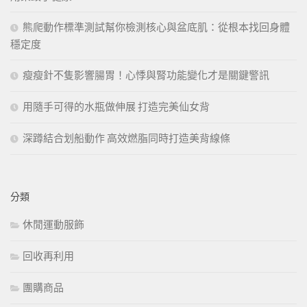
熊爬動作標準測試幫你檢測核心與盆底肌：從根本找回身體
穩定度
瘦瘦針不隻影響腸胃！心悸與腎功能變化才是關鍵警訊
用隨手可得的水瓶做伸展 打造完美仙女背
深蹲結合划船動作 高效燃脂同時打造美背線條
分類
休閒運動服飾
回收再利用
團購商品