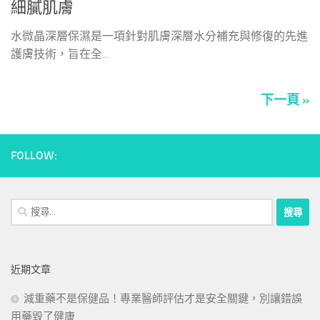
細膩肌膚
水微晶深層保濕是一項針對肌膚深層水分補充與修復的先進
護膚技術，旨在全...
下一頁 »
FOLLOW:
搜
尋
關
鍵
近期文章
字:
減重藥不是保健品！專業醫師評估才是安全關鍵，別讓錯誤
用藥毀了健康