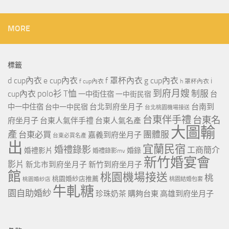
MORE
標籤
d cup內衣
e cup內衣
f 罩杯內衣
g cup內衣
i
f cup內衣
h 罩杯內衣
到府月嫂
polo衫
T恤
制服
cup內衣
一中街住宿
一中街民宿
台
台北到府坐月子
台南到
中一中住宿
台中一中民宿
台北桃園機場接送
台東伴手禮
台東名
府坐月子
台東人氣伴手禮
台東人氣名產
大圖輸
產
團體服
台東必買
嘉義到府坐月子
台東必買名產
出
宜蘭民宿
婚禮錄影
工商簡介
婚禮影片
婚錄
婚禮錄影mv
新竹婚宴會
影片
新北市到府坐月子
新竹到府坐月子
館
桃園機場接送
桃
桃園婚紗店推薦
桃園婚紗店
桃園結婚包套
牛軋糖
園自助婚紗
珍珠奶茶
購夠台東
高雄到府坐月子