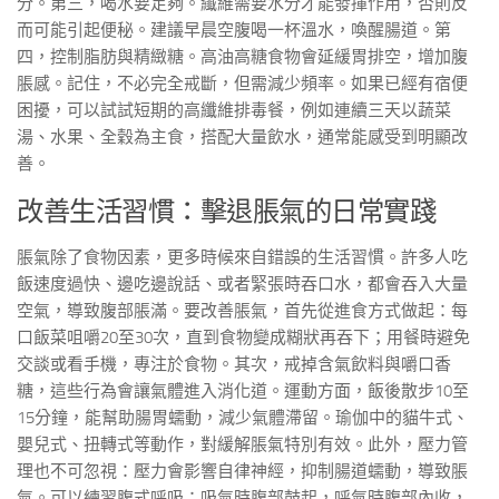
分。第三，喝水要足夠。纖維需要水分才能發揮作用，否則反
而可能引起便秘。建議早晨空腹喝一杯溫水，喚醒腸道。第
四，控制脂肪與精緻糖。高油高糖食物會延緩胃排空，增加腹
脹感。記住，不必完全戒斷，但需減少頻率。如果已經有宿便
困擾，可以試試短期的高纖維排毒餐，例如連續三天以蔬菜
湯、水果、全穀為主食，搭配大量飲水，通常能感受到明顯改
善。
改善生活習慣：擊退脹氣的日常實踐
脹氣除了食物因素，更多時候來自錯誤的生活習慣。許多人吃
飯速度過快、邊吃邊說話、或者緊張時吞口水，都會吞入大量
空氣，導致腹部脹滿。要改善脹氣，首先從進食方式做起：每
口飯菜咀嚼20至30次，直到食物變成糊狀再吞下；用餐時避免
交談或看手機，專注於食物。其次，戒掉含氣飲料與嚼口香
糖，這些行為會讓氣體進入消化道。運動方面，飯後散步10至
15分鐘，能幫助腸胃蠕動，減少氣體滯留。瑜伽中的貓牛式、
嬰兒式、扭轉式等動作，對緩解脹氣特別有效。此外，壓力管
理也不可忽視：壓力會影響自律神經，抑制腸道蠕動，導致脹
氣。可以練習腹式呼吸：吸氣時腹部鼓起，呼氣時腹部內收，