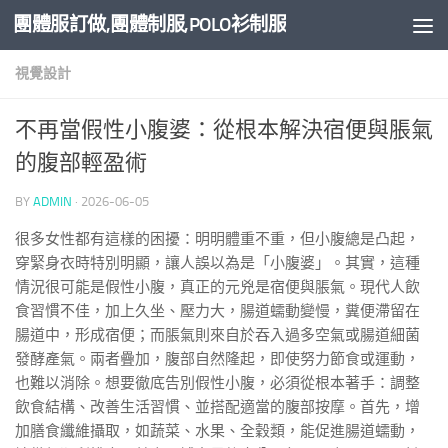
團體服訂做,團體制服,POLO衫制服
Skip to content
視覺設計
不再當假性小腹婆：從根本解決宿便與脹氣
的腹部輕盈術
BY
ADMIN
·
2026-06-05
很多女性都有這樣的困擾：明明體重不重，但小腹總是凸起，
穿緊身衣時特別明顯，讓人誤以為是「小腹婆」。其實，這種
情況很可能是假性小腹，真正的元兇是宿便與脹氣。現代人飲
食習慣不佳，加上久坐、壓力大，腸道蠕動變慢，糞便滯留在
腸道中，形成宿便；而脹氣則來自於吞入過多空氣或腸道細菌
發酵產氣。兩者疊加，腹部自然隆起，即使努力節食或運動，
也難以消除。想要徹底告別假性小腹，必須從根本著手：調整
飲食結構、改善生活習慣、並搭配適當的腹部按摩。首先，增
加膳食纖維攝取，如蔬菜、水果、全穀類，能促進腸道蠕動，