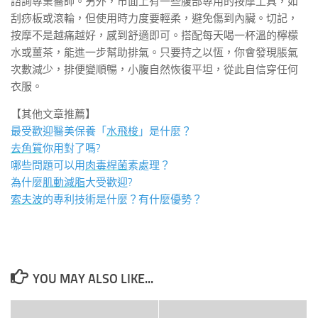
諮詢專業醫師。另外，市面上有一些腹部專用的按摩工具，如
刮痧板或滾輪，但使用時力度要輕柔，避免傷到內臟。切記，
按摩不是越痛越好，感到舒適即可。搭配每天喝一杯溫的檸檬
水或薑茶，能進一步幫助排氣。只要持之以恆，你會發現脹氣
次數減少，排便變順暢，小腹自然恢復平坦，從此自信穿任何
衣服。
【其他文章推薦】
最受歡迎醫美保養「
水飛梭
」是什麼？
去角質
你用對了嗎?
哪些問題可以用
肉毒桿菌
素處理？
為什麼
肌動減脂
大受歡迎?
索夫波
的專利技術是什麼？有什麼優勢？
YOU MAY ALSO LIKE...