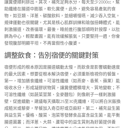
讓糞便順利排出。其次，補充足夠水分，每天至少2000cc，幫
助纖維在腸道中膨脹，軟化糞便。此外，避免容易產氣的食
物，如豆類、洋蔥、碳酸飲料，並細嚼慢嚥，減少吞入空氣。
規律運動也很關鍵，尤其是核心肌群訓練和瑜伽扭轉體式，能
刺激腸道，改善循環。最後，睡前進行腹部順時針按摩，以肚
臍為中心，輕壓畫圓，能有效緩解脹氣。只要堅持一週，你會
發現腹部明顯平坦，不再當假性小腹婆。
調整飲食：告別宿便的關鍵對策
宿便形成的根本原因是腸道蠕動太慢，而飲食是影響蠕動速度
的最大因素。想要從根本解決宿便，必須重新檢視你的餐盤。
第一，增加膳食纖維。可溶性纖維（如燕麥、香蕉、蘋果）能
吸收水分，形成凝膠狀物質，讓糞便體積增大、質地變軟；不
可溶性纖維（如蔬菜莖葉、全麥麵包）則像刷子一樣刺激腸
壁，促進蠕動。建議每天攝取25至30克纖維，可以將白米飯換
成糙米或藜麥，早餐加入奇亞籽或亞麻籽。第二，補充益生菌
與益生質。優格、酸菜、泡菜等發酵食品富含益生菌，能平衡
腸道菌叢；而洋蔥、大蒜、蘆筍中的益生質則為好菌提供養