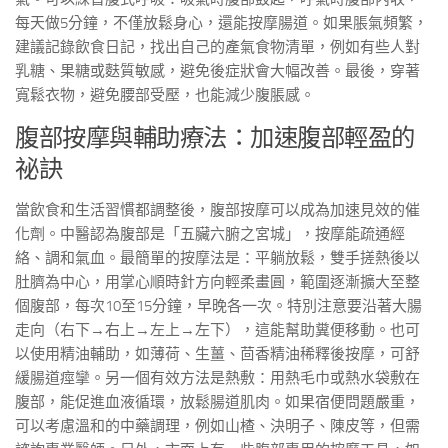
每天做5分鐘，不僅放鬆身心，還能按摩腸道。如果脹氣頻繁，
建議記錄飲食日記，找出自己的產氣食物清單，例如有些人對
乳糖、果糖或麩質敏感，避免後症狀會大幅改善。最後，穿著
寬鬆衣物，避免腰部受壓，也能減少腹脹感。
腹部按摩與輔助療法：加速腹部輕盈的
祕訣
當飲食和生活習慣都調整後，腹部按摩可以成為加速見效的催
化劑。中醫認為腹部是「五臟六腑之宮城」，按摩能疏通經
絡、調和氣血。最簡單的按摩法是：平躺放鬆，雙手搓熱後以
肚臍為中心，用掌心順時針方向輕柔畫圓，範圍逐漸擴大至整
個腹部，每次10至15分鐘，早晚各一次。特別注意要沿著大腸
走向（右下→右上→左上→左下），這能幫助糞便移動。也可
以使用精油輔助，如薄荷、生薑、茴香精油稀釋後按摩，可舒
緩腸道痙攣。另一個有效方法是熱敷：用熱毛巾或熱水袋敷在
腹部，能促進血液循環，放鬆腸道肌肉。如果宿便問題嚴重，
可以考慮溫和的中藥調理，例如山楂、決明子、陳皮等，但需