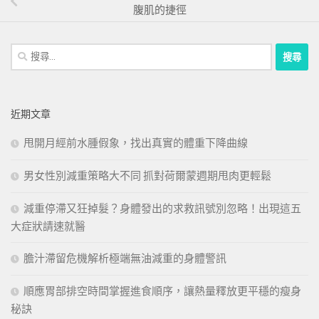
腹肌的捷徑
搜
尋
關
鍵
近期文章
字:
甩開月經前水腫假象，找出真實的體重下降曲線
男女性別減重策略大不同 抓對荷爾蒙週期甩肉更輕鬆
減重停滯又狂掉髮？身體發出的求救訊號別忽略！出現這五
大症狀請速就醫
膽汁滯留危機解析極端無油減重的身體警訊
順應胃部排空時間掌握進食順序，讓熱量釋放更平穩的瘦身
秘訣