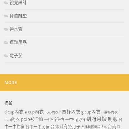
視覺設計
身體雕塑
通水管
運動用品
電子菸
MORE
標籤
d cup內衣
e cup內衣
f 罩杯內衣
g cup內衣
i
f cup內衣
h 罩杯內衣
到府月嫂
polo衫
T恤
制服
cup內衣
一中街住宿
一中街民宿
台
台北到府坐月子
台南到
中一中住宿
台中一中民宿
台北桃園機場接送