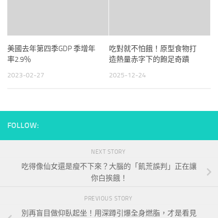
美國去年第四季GDP 季增年
吃對就不怕餓！原型食物打
率2.9％
造熱量赤字下的飽足奇蹟
2023-02-27
2025-12-24
FOLLOW:
NEXT STORY
吃得像仙女還是瘦不下來？大腦的「飢荒誤判」正在讓
你白挨餓！
PREVIOUS STORY
別再盲目做仰臥起坐！用深蹲引爆全身燃脂，才是看見