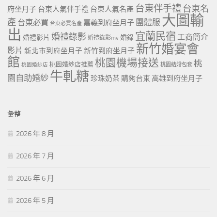
台東伴手禮
台東名
府坐月子
台東人氣伴手禮
台東人氣名產
大圖輸
產
團體服
台東必買
嘉義到府坐月子
台東必買名產
出
宜蘭民宿
婚禮錄影
工商簡介
婚禮影片
婚錄
婚禮錄影mv
新竹婚宴會
影片
新北市到府坐月子
新竹到府坐月子
館
桃園機場接送
桃
桃園婚紗店推薦
桃園婚紗店
桃園結婚包套
牛軋糖
園自助婚紗
珍珠奶茶
購夠台東
高雄到府坐月子
彙整
2026 年 8 月
2026 年 7 月
2026 年 6 月
2026 年 5 月