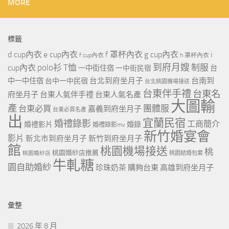
MORE
標籤
d cup內衣
e cup內衣
f 罩杯內衣
g cup內衣
i
f cup內衣
h 罩杯內衣
到府月嫂
polo衫
T恤
制服
cup內衣
一中街住宿
一中街民宿
台
台北到府坐月子
台南到
中一中住宿
台中一中民宿
台北桃園機場接送
台東伴手禮
台東名
府坐月子
台東人氣伴手禮
台東人氣名產
大圖輸
產
團體服
台東必買
嘉義到府坐月子
台東必買名產
出
宜蘭民宿
婚禮錄影
工商簡介
婚禮影片
婚錄
婚禮錄影mv
新竹婚宴會
影片
新北市到府坐月子
新竹到府坐月子
館
桃園機場接送
桃
桃園婚紗店推薦
桃園婚紗店
桃園結婚包套
牛軋糖
園自助婚紗
珍珠奶茶
購夠台東
高雄到府坐月子
彙整
2026 年 8 月