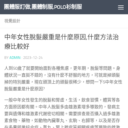
團體服訂做,團體制服,POLO衫制服
Skip to content
視覺設計
中年女性脫髮嚴重是什麼原因,什麼方法治
療比較好
BY
ADMIN
·
2023-12-24
人到50歲了就要開始面對各種焦慮，更年期，脫髮等問題。身
體狀況一直挺不錯的，沒有什麼不舒服的地方，可就是掉頭髮
掉的特別嚴重，現在頭頂上的頭髮很稀少，想問一下5中年女性
脫髮嚴重是什麼原因?
一般中年女性發生的脫髮和腎虛，生活，飲食習慣，體質等各
方面原因都有關。中年人脫髮多由雄激素增多導致的，發病主
要與遺傳和雄激素代謝密切相關。需要排查是否攝入過多雄激
素食物、藥物，如動物內臟睾丸、玄駒、右歸等，以及是否存
在多囊卵巢綜合症、睾丸、腎上腺皮質相關疾病等導致的雄激