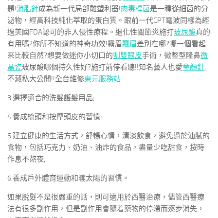
題!
消脂針
成為新一代局部雕塑利器!
肉毒桿菌
是一種從細菌的分
泌物，經高科技純化萃取的蛋白質。跟前一代CPT電波同樣為經
過美國FDA認可的非入侵性療程。退化性關節炎施打
玻尿酸
真的
有用嗎?你所不知道的神奇功效!霧眉
飄眉
差別在哪?哪一個看起
來比較自然?想要做迷你小切口的
割雙眼皮
手術，微整型隆鼻
微
晶瓷
玻尿酸哪個持久性好?施打前停看聽!!知名藝人也愛
童顏針
,
不藏私大公開!!全台維修
東元服務站
3.選擇適合的洗髮護髮用品;
4.養成梳頭和按摩頭皮的習慣;
5.建立健康的生活方式，舒暢心情，清淡飲食，避免過於油膩的
食物，包括巧克力、奶油、油炸的食品，盡量少吃甜食，按時
作息不熬夜;
6.養成戶外體育運動和曬太陽的習慣。
如果脫髮不是很嚴重的話，則可適用於西醫治療，儘管西醫療
法有很多副作用，但是副作用會隨着藥物的停滯而逐步消失，