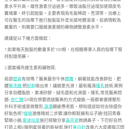
素水平升高。雄性激素分泌過多，導致油脂分泌增加使頭皮毛
囊堵塞，終引起脫髮。主要表現為毛髮稀疏、禿頂等，治療上
可在醫生的指導下進行脫髮區外塗米諾地爾溶液，若病情較為
嚴重的，則需要口服雌激素類的藥物調整激素水平。
建議從以下幾方面做起：
1.如果每天脫髮的數量多於100根，在相關專業人員的指導下堅
持對證用藥。
2.適當補充維生素和礦物質;
局部
塑身
有效嗎？醫美最夯午休
體雕
，躺著就能改善胖肚、肥
腰
醫洗臉
把
粉刺
吸出來！讓臉更光滑！最新魔滴
隆乳
技術,案例
分享自體脂肪、果凍矽膠、絨毛面和光滑面，隆乳,常見醫美問
題-
杏仁酸
QA現在想要透過醫美的方式瘦臉,一般都會選擇整形
外科手術或是微整形,
淚溝
顯疲憊老態，想知道該如何去除還你
好氣色呢?
瘦臉
激推睡前二步驟,讓你輕鬆擁有瓜子臉!找回青春
緊緻小臉,
電波拉皮
施打經驗分享
晶亮瓷
微調鼻子、下巴好自然,
打造上相V臉明星保養的新祕密,施打
美白針
改善六大皮膚暗沉問