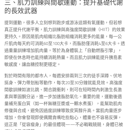
三、肌力訓練與間歇運動：提升基礎代謝
的長效武器
提到運動，很多人立刻想到跑步或游泳這類有氧運動，但若想
真正提升代謝平衡，肌力訓練與高強度間歇訓練（HIIT）的效果
更持久。原因是肌肉組織比脂肪組織消耗更多的能量，每一公
斤肌肉每天約可消耗60至100大卡，而脂肪僅消耗4至6大卡。透
過重量訓練增加肌肉量，等於為身體裝上「自動燃脂引擎」，
即使在休息時也能持續消耗熱量。而且肌力訓練能提升胰島素
敏感度，讓血糖控制更穩定。
對於時間有限的都市人，每週安排兩到三次的徒手深蹲、伏地
挺身、彈力帶划船等動作，每次20至30分鐘就能見效。高強度
間歇訓練如波比跳、開合跳衝刺，則可在短時間內刺激生長激
素與睪固酮分泌，進一步加速脂肪氧化。重要的是，運動後適
量補充蛋白質（如一杯無糖豆漿或一顆水煮蛋），能幫助肌肉
修復與合成，避免因過度訓練導致皮質醇升高。當肌肉量逐步
增加，你會發現即使偶爾貪嘴吃些點心，體重也不容易反彈，
這正是「從容瘦身」的最佳體現——不必戰戰兢兢，身體已被