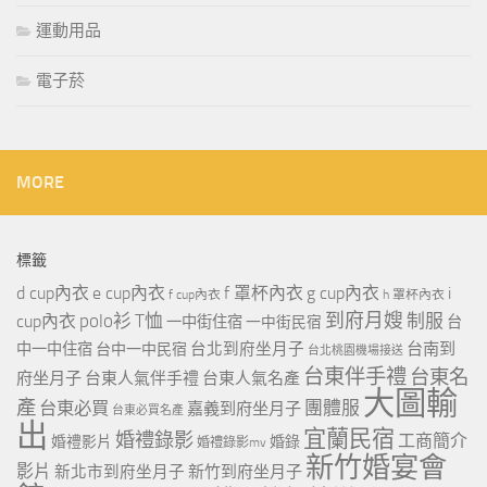
運動用品
電子菸
MORE
標籤
d cup內衣
e cup內衣
f 罩杯內衣
g cup內衣
i
f cup內衣
h 罩杯內衣
到府月嫂
polo衫
T恤
制服
cup內衣
一中街住宿
一中街民宿
台
台北到府坐月子
台南到
中一中住宿
台中一中民宿
台北桃園機場接送
台東伴手禮
台東名
府坐月子
台東人氣伴手禮
台東人氣名產
大圖輸
產
團體服
台東必買
嘉義到府坐月子
台東必買名產
出
宜蘭民宿
婚禮錄影
工商簡介
婚禮影片
婚錄
婚禮錄影mv
新竹婚宴會
影片
新北市到府坐月子
新竹到府坐月子