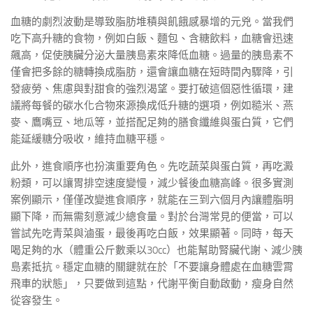
血糖的劇烈波動是導致脂肪堆積與飢餓感暴增的元兇。當我們
吃下高升糖的食物，例如白飯、麵包、含糖飲料，血糖會迅速
飆高，促使胰臟分泌大量胰島素來降低血糖。過量的胰島素不
僅會把多餘的糖轉換成脂肪，還會讓血糖在短時間內驟降，引
發疲勞、焦慮與對甜食的強烈渴望。要打破這個惡性循環，建
議將每餐的碳水化合物來源換成低升糖的選項，例如糙米、燕
麥、鷹嘴豆、地瓜等，並搭配足夠的膳食纖維與蛋白質，它們
能延緩糖分吸收，維持血糖平穩。
此外，進食順序也扮演重要角色。先吃蔬菜與蛋白質，再吃澱
粉類，可以讓胃排空速度變慢，減少餐後血糖高峰。很多實測
案例顯示，僅僅改變進食順序，就能在三到六個月內讓體脂明
顯下降，而無需刻意減少總食量。對於台灣常見的便當，可以
嘗試先吃青菜與滷蛋，最後再吃白飯，效果顯著。同時，每天
喝足夠的水（體重公斤數乘以30cc）也能幫助腎臟代謝、減少胰
島素抵抗。穩定血糖的關鍵就在於「不要讓身體處在血糖雲霄
飛車的狀態」，只要做到這點，代謝平衡自動啟動，瘦身自然
從容發生。