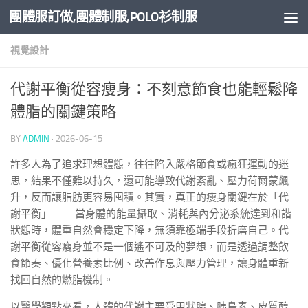
團體服訂做,團體制服,POLO衫制服
Skip to content
視覺設計
代謝平衡從容瘦身：不刻意節食也能輕鬆降
體脂的關鍵策略
BY
ADMIN
·
2026-06-15
許多人為了追求理想體態，往往陷入嚴格節食或瘋狂運動的迷
思，結果不僅難以持久，還可能導致代謝紊亂、壓力荷爾蒙飆
升，反而讓脂肪更容易囤積。其實，真正的瘦身關鍵在於「代
謝平衡」——當身體的能量攝取、消耗與內分泌系統達到和諧
狀態時，體重自然會穩定下降，無須靠極端手段折磨自己。代
謝平衡從容瘦身並不是一個遙不可及的夢想，而是透過調整飲
食節奏、優化營養素比例、改善作息與壓力管理，讓身體重新
找回自然的燃脂機制。
以醫學觀點來看，人體的代謝主要受甲狀腺、胰島素、皮質醇