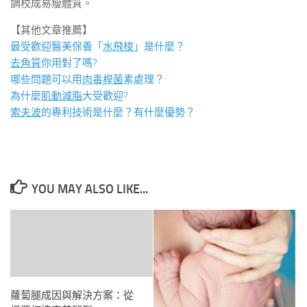
調校成易瘦體質。
【其他文章推薦】
最受歡迎醫美保養「
水飛梭
」是什麼？
去角質
你用對了嗎?
哪些問題可以用
肉毒桿菌
素處理？
為什麼
肌動減脂
大受歡迎?
索夫波
的專利技術是什麼？有什麼優勢？
YOU MAY ALSO LIKE...
蘿蔔腿成因與解決方案：從