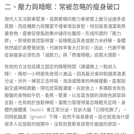
二、壓力與睡眠：常被忽略的瘦身破口
現代人生活節奏緊湊，長期累積的壓力會使腎上腺分泌過多皮
質醇，而這種壓力荷爾蒙不僅會增加食慾，特別容易渴望高熱
量食物，還會促使脂肪集中儲存在腹部，形成所謂的「壓力
胖」。即使飲食控製得當，若睡眠品質差或壓力未紓解，身體
依然處於高警覺狀態，代謝效率會大打折扣。因此，代謝平衡
從容瘦身必須包含「減壓力」與「修復睡眠」這兩大環節。
有效的方法包括建立固定的睡眠時間（建議晚上11點前入
睡），睡前一小時避免使用3C產品，因為藍光會抑制褪黑激素
分泌。另外，練習正念呼吸、泡澡或簡單的伸展運動，能幫助
副交感神經啟動，降低皮質醇濃度。在飲食上，多攝取含有色
胺酸的食物如牛奶、香蕉、堅果，以及富含鎂的深綠色蔬菜與
全穀，也有助於放鬆神經。當壓力管理得當且睡眠充足時，身
體的瘦體素（leptin）會正常分泌，告訴大腦「已經吃飽了」，
同時飢餓素（ghrelin）下降，自然不容易暴食。這也就是為什麼
很多人在放鬆的假期中，沒有刻意節食卻意外變瘦的原因。