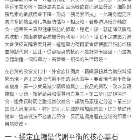
等荷爾蒙影響。當胰島素長期因高糖飲食而過量分泌，細胞對
胰島素的敏感度會下降，形成「胰島素阻抗」，此時身體更容
易將多餘熱量轉化為脂肪儲存。相反地，若能透過低升糖飲
食、適量蛋白質與健康脂肪的攝取，穩定血糖，就能降低胰島
素波動，讓脂肪更容易被分解利用。同時，睡眠不足或壓力過
大會使皮質醇濃度升高，這種壓力荷爾蒙會促使腹部脂肪堆積
並抑制代謝。因此，從容瘦身的核心不是計算卡路里，而是為
身體創造一個低壓力、高營養、規律的生活環境。
在台灣的飲食文化中，外食族比例高，精緻澱粉與含糖飲料頻
繁出現，這正是破壞代謝平衡的兩大殺手。要實現代謝平衡從
容瘦身，第一步就是減少精緻糖與加工食品的攝取，改以全穀
雜糧、豆類、新鮮蔬菜和優質蛋白為主。第二步則是規律進
食，避免長時間空腹或暴飲暴食，讓胰島素穩定分泌。第三步
需融入適度運動，特別是肌力訓練能增加肌肉量，提升基礎代
謝率。這些做法不必痛苦節食，反而能讓身體在放鬆的節奏中
自然變瘦。
一、穩定血糖是代謝平衡的核心基石