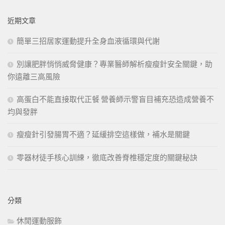
關
鍵
近期文章
字:
簡單三招居家運動提升全身血液循環與代謝
別讓肥胖悄悄威脅健康？專業醫師解析瘦瘦針安全關鍵，助
你遠離三高風險
高蛋白不能直接取代正餐 營養師示警盲目補充恐造成營養不
均與發胖
瘦瘦針引發腸胃不適？延緩排空這樣做，補水是關鍵
零器材徒手核心訓練，徹底改善脊椎穩定度的關鍵秘訣
分類
休閒運動服飾