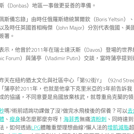
斯（Donbas）地區一事做更妥善的準備。
佩斯備忘錄」由時任俄羅斯總統葉爾欽（Boris Yeltsin
以及時任英國首相梅傑（John Major）分別代表俄國、
簽署。
表示，他曾於2011年在瑞士達沃斯（Davos）登場的世界經
omic Forum）與蒲亭（Vladimir Putin）交談，當時蒲
天在紐約猶太文化與社區中心「第92街Y」（92nd Stre
「蒲亭於2011年，也就是他拿下克里米亞的3年前告訴
成的協議，不同意要是烏國放棄核武，就尊重烏克蘭的領
秒
嗎?術前諮詢功課做了沒?做完水飛梭後的保養？可以
去
體
、
瘦身
操怎麼那麼夯呀！
海菲秀
無痛
清粉刺
、同時達到
法，如何透過
LPG
體雕重塑理想曲線?懶人法的
增肌減脂