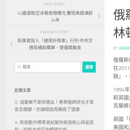
NEXT STORY
俄
42歲張柏芝冰箱食物曝光 難怪美貌凍齡
24年
林
PREVIOUS STORY
盼業者投入「通用計程車」行列 中市交
通局補助購車、營運獎勵金
BY
ADMI
俄羅斯
搜
在20
尋
錄」，
關
鍵
1994
近期文章
字:
和英國
減重藥不是保健品！專業醫師評估才是
克蘭將
安全關鍵，別讓錯誤用藥毀了健康
英國「衛
熊爬動作標準測試幫你檢測核心與盆底
美國和
肌：從根本找回身體穩定度