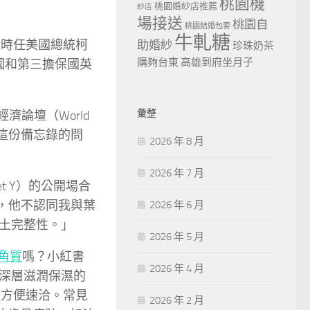
桃園機
桃園婚紗店推薦
紗店
場接送
桃園自
桃園結婚包套
牛軋糖
）、時任美國總統柯
助婚紗
珍珠奶茶
購夠台東
高雄到府坐月子
美國和第三擔保國英
彙整
濟論壇（World
亭提到這份備忘錄的問
2026 年 8 月
2026 年 7 月
et Y）的公開場合
我，他不認同我與葉
2026 年 6 月
土完整性。」
2026 年 5 月
角質
嗎？小紅書
2026 年 4 月
深層滋潤保濕的
超方便速洽。常見
2026 年 2 月