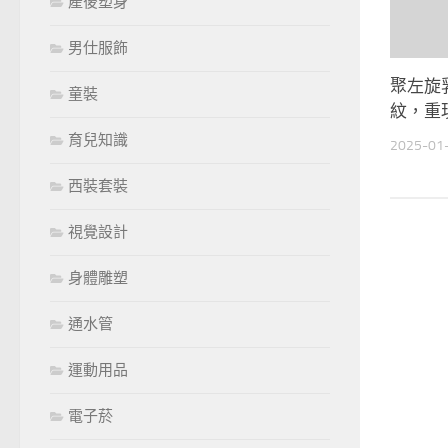
產後塑身
男仕服飾
聚左旋
童裝
紋，重
育兒知識
2025-01
西裝套裝
視覺設計
身體雕塑
通水管
運動用品
電子菸