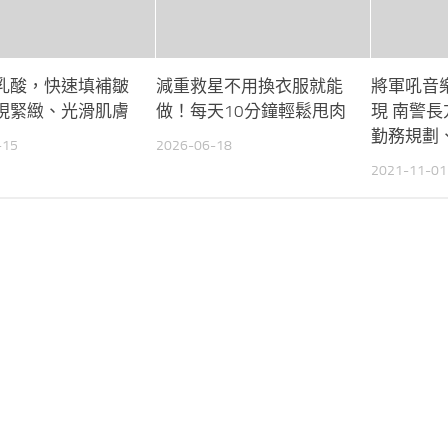
乳酸，快速填補皺
減重救星不用換衣服就能
將軍吼音
現緊緻、光滑肌膚
做！每天10分鐘輕鬆甩肉
現 南警
勤務規劃
-15
2026-06-18
2021-11-01