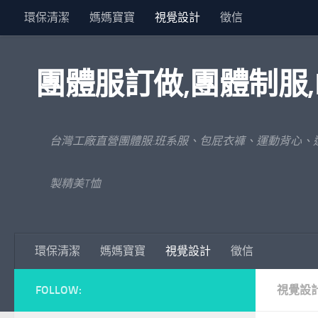
環保清潔
媽媽寶寶
視覺設計
徵信
Skip to content
團體服訂做,團體制服,
台灣工廠直營團體服:班系服、包屁衣褲、運動背心、
製精美T恤
環保清潔
媽媽寶寶
視覺設計
徵信
FOLLOW:
視覺設