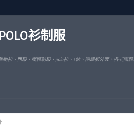
POLO衫制服
運動衫、西服、團體制服、polo衫、T恤、團體服外套、各式團
計