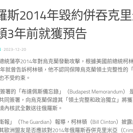
羅斯2014年毀約併吞克里
頓3年前就獲預告
N
·
2023-12-20
總統蒲亭2014年對烏克蘭發動攻擊，根據美國前總統柯
11年就曾告訴柯林頓，他不認同保障烏克蘭領土完整性的
也不受約束。
年簽署的「布達佩斯備忘錄」（Budapest Memorandum
共同簽署，向烏克蘭保證其「領土完整和政治獨立」將獲
境內核武全數送往俄羅斯。
報」（The Guardian）報導，柯林頓（Bill Clinton
其歐洲盟友是否應該對2014年俄羅斯吞併克里米亞（Cri