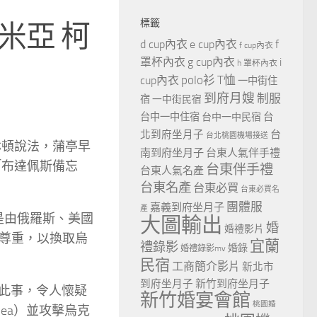
標籤
米亞 柯
d cup內衣
e cup內衣
f
f cup內衣
罩杯內衣
g cup內衣
i
h 罩杯內衣
polo衫
T恤
cup內衣
一中街住
到府月嫂
制服
宿
一中街民宿
台
台中一中住宿
台中一中民宿
北到府坐月子
台
台北桃園機場接送
林頓說法，蒲亭早
南到府坐月子
台東人氣伴手禮
「布達佩斯備忘
台東伴手禮
台東人氣名產
台東名產
台東必買
台東必買名
團體服
嘉義到府坐月子
產
） 是由俄羅斯、美國
大圖輸出
婚
婚禮影片
尊重，以換取烏
宜蘭
禮錄影
婚錄
婚禮錄影mv
民宿
工商簡介影片
新北市
到府坐月子
新竹到府坐月子
）披露此事，令人懷疑
新竹婚宴會館
桃園婚
mea）並攻擊烏克