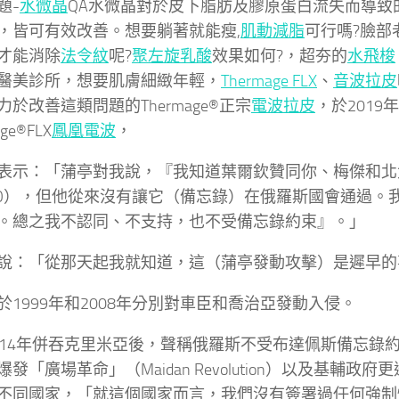
題-
水微晶
QA水微晶對於皮下脂肪及膠原蛋白流失而導致
，皆可有效改善。想要躺著就能瘦,
肌動減脂
可行嗎?臉部
才能消除
法令紋
呢?
聚左旋乳酸
效果如何?，超夯的
水飛梭
醫美診所，想要肌膚細緻年輕，
Thermage FLX
、
音波拉皮
力於改善這類問題的Thermage®正宗
電波拉皮
，於201
ge®FLX
鳳凰電波
，
表示：「蒲亭對我說，『我知道葉爾欽贊同你、梅傑和北
TO），但他從來沒有讓它（備忘錄）在俄羅斯國會通過。
。總之我不認同、不支持，也不受備忘錄約束』。」
說：「從那天起我就知道，這（蒲亭發動攻擊）是遲早的
於1999年和2008年分別對車臣和喬治亞發動入侵。
014年併吞克里米亞後，聲稱俄羅斯不受布達佩斯備忘錄
發「廣場革命」（Maidan Revolution）以及基輔政
不同國家，「就這個國家而言，我們沒有簽署過任何強制