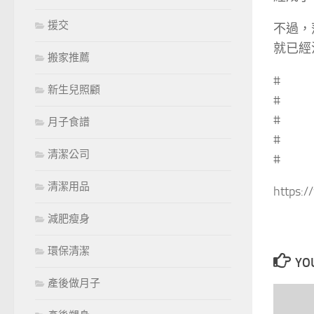
援交
不過，
就已經
搬家推薦
#
新生兒照顧
#
#
月子食譜
#
清潔公司
#
清潔用品
https:
減肥瘦身
環保清潔
YOU
產後做月子