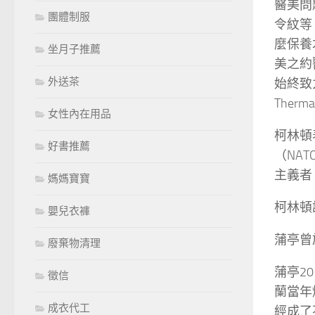
醫美問
團體制服
令紋等
麼保養
坐月子推薦
美之約
外送茶
始終致
Therma
女性內在用品
柯林頓
好書推薦
（NA
主義者
媽媽寶寶
柯林頓
嬰兒衣褲
蒲亭曾
廢棄物清理
蒲亭2
徵信
蘭當年爆
成衣代工
經成了