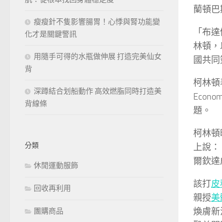
蘭頓巴
瘦瘦針不隻影響腸胃！心悸與腎功能變
「布達
化才是關鍵警訊
林頓，
用隨手可得的水瓶做伸展 打造完美仙女
國共同
背
柯林頓
深蹲結合划船動作 高效燃脂同時打造美
Econ
背線條
題。
柯林頓昨
分類
上說：
爾欽達
休閒運動服飾
該打
皮
回收再利用
親授
美
煥膚新
團購商品