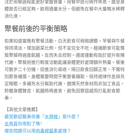
注於用餐過程能更好掌握食量。用餐中途可稍作休息，感受身
體是否已經足夠。飲用適量水分，但避免在餐中大量喝水稀釋
消化液。
聚餐前後的平衡策略
如果知道當晚有聚餐活動，白天飲食可稍微調整。早餐與午餐
保持清淡，增加蔬菜比例，但不宜完全不吃。極端節食可能導
致聚餐時過度飢餓，反而失去控制。適度運動有助於提升新陳
代謝，聚餐前進行輕度活動能讓身體更好處理額外熱量。餐後
可散步二十分鐘，促進消化吸收。隔日飲食回歸正常，不需特
別節食補償。身體需要時間平衡營養攝取，保持規律作息與充
足睡眠。多補充水分幫助代謝，選擇天然食材而非加工食品。
聆聽身體聲音，飢餓時再進食，避免因罪惡感而打亂飲食節
奏。
【其他文章推薦】
最受歡迎醫美保養「
水飛梭
」是什麼？
去角質
你用對了嗎?
哪些問題可以用
肉毒桿菌
素處理？