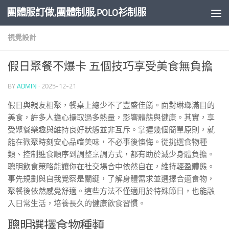
團體服訂做,團體制服,POLO衫制服
Skip to content
視覺設計
假日聚餐不爆卡 五個技巧享受美食無負擔
BY
ADMIN
·
2025-12-21
假日與親友相聚，餐桌上總少不了豐盛佳餚。面對琳瑯滿目的
美食，許多人擔心攝取過多熱量，影響體態與健康。其實，享
受聚餐樂趣與維持良好狀態並非互斥。掌握幾個簡單原則，就
能在歡聚時刻安心品嚐美味，不必事後懊悔。從挑選食物種
類、控制進食順序到調整烹調方式，都有助於減少身體負擔。
聰明飲食策略能讓你在社交場合中依然自在，維持輕盈體態。
事先規劃與自我覺察是關鍵，了解身體需求並選擇合適食物，
聚餐後依然感覺舒適。這些方法不僅適用於特殊節日，也能融
入日常生活，培養長久的健康飲食習慣。
聰明選擇食物種類