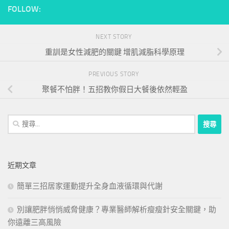
FOLLOW:
NEXT STORY
重訓是女性減肥的關鍵 增肌減脂科學原理
PREVIOUS STORY
聚餐不怕胖！五招教你假日大餐後依然輕盈
搜
尋
關
鍵
近期文章
字:
簡單三招居家運動提升全身血液循環與代謝
別讓肥胖悄悄威脅健康？專業醫師解析瘦瘦針安全關鍵，助
你遠離三高風險