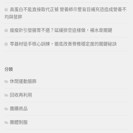
高蛋白不能直接取代正餐 營養師示警盲目補充恐造成營養不
均與發胖
瘦瘦針引發腸胃不適？延緩排空這樣做，補水是關鍵
零器材徒手核心訓練，徹底改善脊椎穩定度的關鍵秘訣
分類
休閒運動服飾
回收再利用
團購商品
團體制服