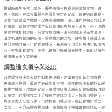
聚餐時面對多樣化菜色，優先選擇蛋白質與蔬菜類食物。雞
肉、魚肉、豆腐等優質蛋白質能提供飽足感，避免過度進食。
深綠色蔬菜富含纖維，促進腸道蠕動。減少油炸與勾芡類料理
的攝取，這類食物通常含有較高油脂與熱量。清蒸、烤、滷的
烹調方式相對健康，保留食材原味。湯品選擇清湯而非濃湯，
減少奶油與麵粉的使用。留意醬料的添加，許多醬汁隱藏大量
糖分與鈉含量。自助式取餐時，先瀏覽全部菜色再決定取用內
容，避免衝動取食。多樣化選擇但每種份量適中，既能品嚐各
種風味又不至於過量。
調整進食順序與速度
改變飲食順序能有效控制血糖波動。建議先食用蔬菜類食物，
再攝取蛋白質，最後才是碳水化合物。這樣的順序有助於延緩
胃排空速度，增加飽足感。細嚼慢嚥讓大腦有足夠時間接收飽
足訊號，通常進食二十分鐘後才會感到滿足。放慢用餐速度，
與同桌友人交談互動，自然拉長用餐時間。每口食物咀嚼二十
次以上，充分品嚐食物風味。避免邊看手機或電視邊吃飯，專