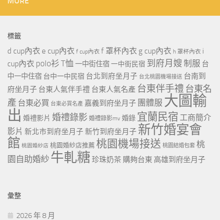
MORE
標籤
d cup內衣
e cup內衣
f 罩杯內衣
g cup內衣
i
f cup內衣
h 罩杯內衣
到府月嫂
polo衫
T恤
制服
cup內衣
一中街住宿
一中街民宿
台
台北到府坐月子
台南到
中一中住宿
台中一中民宿
台北桃園機場接送
台東伴手禮
台東名
府坐月子
台東人氣伴手禮
台東人氣名產
大圖輸
產
團體服
台東必買
嘉義到府坐月子
台東必買名產
出
宜蘭民宿
婚禮錄影
工商簡介
婚禮影片
婚錄
婚禮錄影mv
新竹婚宴會
影片
新北市到府坐月子
新竹到府坐月子
館
桃園機場接送
桃
桃園婚紗店推薦
桃園婚紗店
桃園結婚包套
牛軋糖
園自助婚紗
珍珠奶茶
購夠台東
高雄到府坐月子
彙整
2026 年 8 月