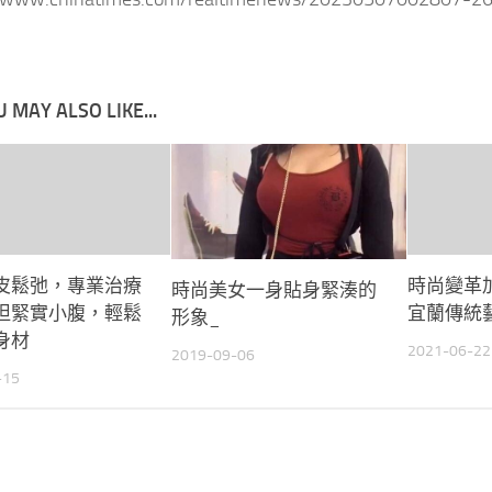
 MAY ALSO LIKE...
皮鬆弛，專業治療
時尚變革
時尚美女一身貼身緊湊的
坦緊實小腹，輕鬆
宜蘭傳統
形象_
身材
2021-06-22
2019-09-06
-15