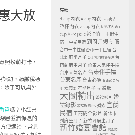
標籤
優惠大放
d cup內衣
e cup內衣
f
f cup內衣
罩杯內衣
g cup內衣
i
h 罩杯內衣
polo衫
T恤
cup內衣
一中街住
到府月嫂
制服
宿
一中街民宿
台
台中一中住宿
台中一中民宿
北到府坐月子
台
台北桃園機場接送
意照扮萌打卡，
南到府坐月子
台東人氣伴手禮
台東伴手禮
台東人氣名產
稅話題，憑繳稅憑
台東名產
台東必買
台東必買名
動，除了可以與外
團體服
嘉義到府坐月子
產
大圖輸出
婚
婚禮影片
宜蘭
禮錄影
婚錄
婚禮錄影mv
角質
嗎？小紅書
民宿
工商簡介影片
新北市
深層滋潤保濕的
到府坐月子
新竹到府坐月子
新竹婚宴會館
超方便速洽。常見
桃園婚