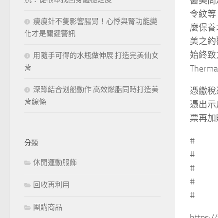
醫美問
令紋等
瘦瘦針不隻影響腸胃！心悸與腎功能變
麼保養
化才是關鍵警訊
美之約
始終致
用隨手可得的水瓶做伸展 打造完美仙女
Therma
背
深蹲結合划船動作 高效燃脂同時打造美
憑繳稅
背線條
憑出示
票再加
#
分類
#
休閒運動服飾
#
#
回收再利用
#
團購商品
https: