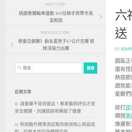
NEXT STORY
六
桃園推獨輪車運動 345位騎手齊聚市長
盃較勁
送
PREVIOUS STORY
舉重亞錦賽》劉永富男子67公斤完賽 郭
婞淳接力出賽
BY
ADMI
園區正
搜
還有怪
尋
熱搭節
關
證就能
鍵
近期文章
星獸們
字:
減重藥不是保健品！專業醫師評估才是
該打
皮
安全關鍵，別讓錯誤用藥毀了健康
親授
美
煥膚新
熊爬動作標準測試幫你檢測核心與盆底
肌：從根本找回身體穩定度