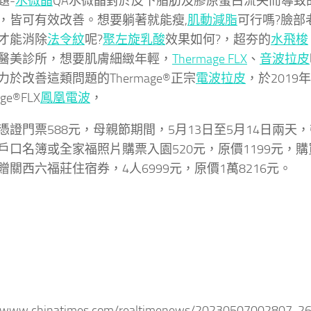
題-
水微晶
QA水微晶對於皮下脂肪及膠原蛋白流失而導致
，皆可有效改善。想要躺著就能瘦,
肌動減脂
可行嗎?臉部
才能消除
法令紋
呢?
聚左旋乳酸
效果如何?，超夯的
水飛梭
醫美診所，想要肌膚細緻年輕，
Thermage FLX
、
音波拉皮
力於改善這類問題的Thermage®正宗
電波拉皮
，於201
ge®FLX
鳳凰電波
，
憑證門票588元，母親節期間，5月13日至5月14日兩天
戶口名簿或全家福照片購票入園520元，原價1199元，
贈關西六福莊住宿券，4人6999元，原價1萬8216元。
//www.chinatimes.com/realtimenews/20230507002807-2