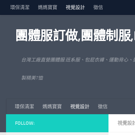
環保清潔
媽媽寶寶
視覺設計
徵信
Skip to content
團體服訂做,團體制服,
台灣工廠直營團體服:班系服、包屁衣褲、運動背心、
製精美T恤
環保清潔
媽媽寶寶
視覺設計
徵信
FOLLOW:
視覺設