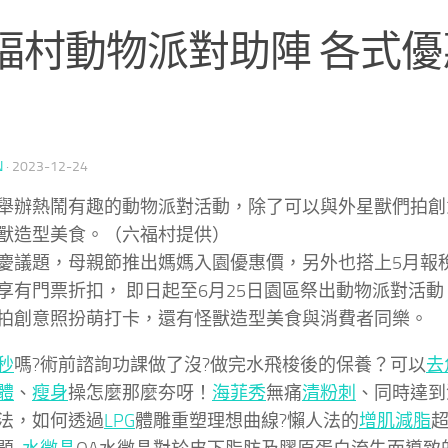
福村動物派對助陣 各式
N
·
2023-12-24
舉辦熱鬧有趣的動物派對活動，除了可以與外星獸們拍創
獸造型美食。（六福村提供）
慶議題，母親節推出媽媽入園優惠價，另外也搭上5月報
享有門票折扣， 即日起至6月25日園區祭出動物派對活
拍創意照扮萌打卡，還有怪獸造型美食與消費者同樂。
秒
嗎?術前諮詢功課做了沒?做完水飛梭後的保養？可以
去
體
、
瘦身
操怎麼那麼夯呀！
海菲秀
無痛
清粉刺
、同時達到
法，如何透過
LPG
體雕重塑理想曲線?懶人法的
增肌減脂