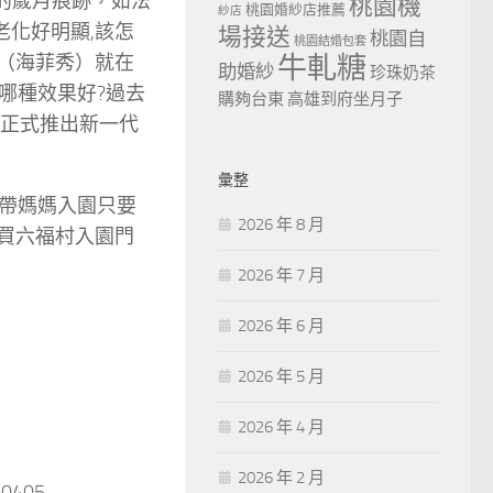
的歲月痕跡，如法
桃園機
桃園婚紗店推薦
紗店
老化好明顯,該怎
場接送
桃園自
桃園結婚包套
（海菲秀）就在
牛軋糖
助婚紗
珍珠奶茶
哪種效果好?過去
購夠台東
高雄到府坐月子
9年正式推出新一代
彙整
，帶媽媽入園只要
2026 年 8 月
購買六福村入園門
2026 年 7 月
2026 年 6 月
2026 年 5 月
2026 年 4 月
2026 年 2 月
60405