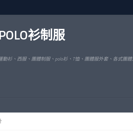
POLO衫制服
運動衫、西服、團體制服、polo衫、T恤、團體服外套、各式團
計