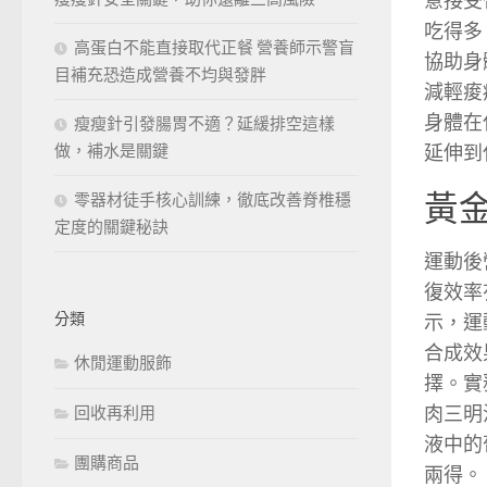
意接受
吃得多
高蛋白不能直接取代正餐 營養師示警盲
協助身
目補充恐造成營養不均與發胖
減輕痠
身體在
瘦瘦針引發腸胃不適？延緩排空這樣
延伸到
做，補水是關鍵
黃
零器材徒手核心訓練，徹底改善脊椎穩
定度的關鍵秘訣
運動後
復效率
分類
示，運
合成效
休閒運動服飾
擇。實
肉三明
回收再利用
液中的
團購商品
兩得。