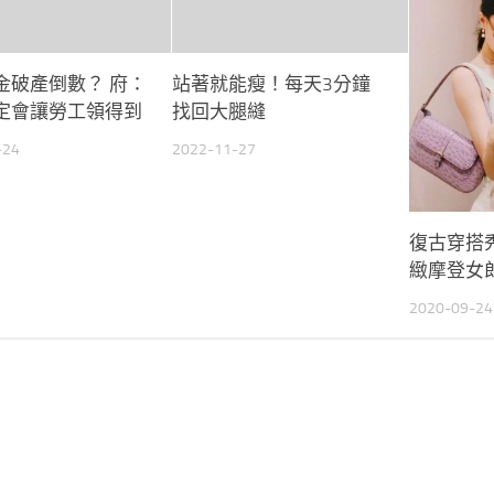
金破產倒數？ 府：
站著就能瘦！每天3分鐘
定會讓勞工領得到
找回大腿縫
-24
2022-11-27
復古穿搭秀
緻摩登女
2020-09-24