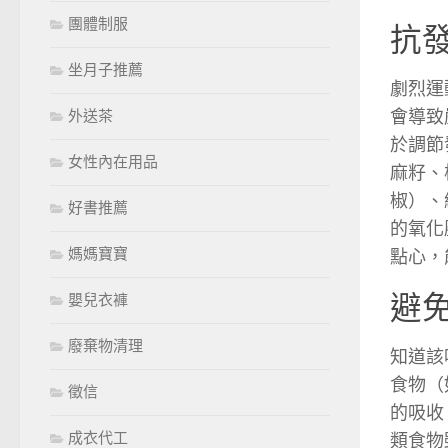
團體制服
抗
坐月子推薦
劇烈運
會導致
外送茶
於調節
女性內在用品
麻籽、
椒）、
好書推薦
的氧化
媽媽寶寶
點心，
避
嬰兒衣褲
廢棄物清理
知道該
食物（
徵信
的吸收
成衣代工
類食物