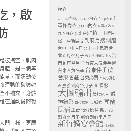
標籤
吃，啟
d cup內衣
e cup內衣
f
f cup內衣
罩杯內衣
g cup內衣
i
h 罩杯內衣
肪
polo衫
T恤
cup內衣
一中街住
到府月嫂
制服
宿
一中街民宿
台
台中一中住宿
台中一中民宿
北到府坐月子
台
台北桃園機場接送
體被掏空，肌肉
南到府坐月子
台東人氣伴手禮
身體，是一個等
台東伴手禮
台東人氣名產
能量，而運動後
台東名產
台東必買
台東必買名
將運動的破壞轉
團體服
嘉義到府坐月子
產
大圖輸出
全不補充，身體
婚
婚禮影片
宜蘭
體在運動後的微
禮錄影
婚錄
婚禮錄影mv
民宿
工商簡介影片
新北市
到府坐月子
新竹到府坐月子
新竹婚宴會館
大門一樣，更願
桃園婚