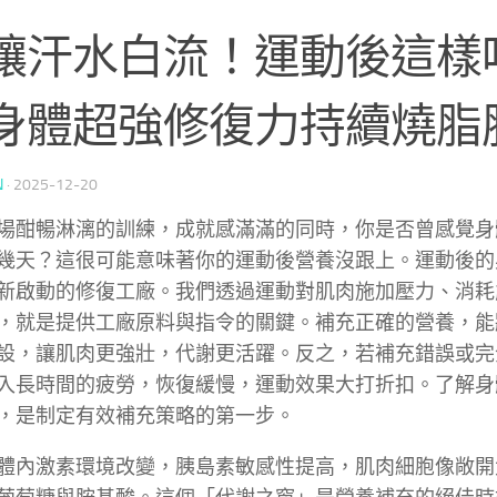
讓汗水白流！運動後這樣
身體超強修復力持續燒脂
N
·
2025-12-20
場酣暢淋漓的訓練，成就感滿滿的同時，你是否曾感覺身
幾天？這很可能意味著你的運動後營養沒跟上。運動後的
新啟動的修復工廠。我們透過運動對肌肉施加壓力、消耗
，就是提供工廠原料與指令的關鍵。補充正確的營養，能
設，讓肌肉更強壯，代謝更活躍。反之，若補充錯誤或完
入長時間的疲勞，恢復緩慢，運動效果大打折扣。了解身
，是制定有效補充策略的第一步。
體內激素環境改變，胰島素敏感性提高，肌肉細胞像敞開