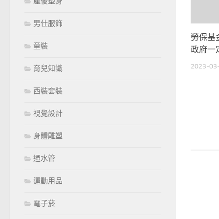
產後塑身
男仕服飾
勞保基
童裝
政府一
2023-03
育兒知識
西裝套裝
視覺設計
身體雕塑
通水管
運動用品
電子菸