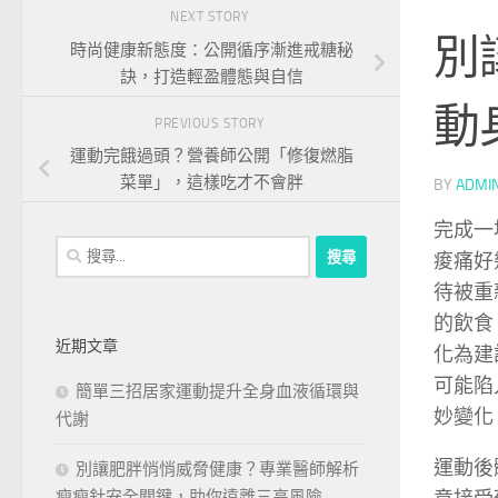
NEXT STORY
別
時尚健康新態度：公開循序漸進戒糖秘
訣，打造輕盈體態與自信
動
PREVIOUS STORY
運動完餓過頭？營養師公開「修復燃脂
菜單」，這樣吃才不會胖
BY
ADMI
完成一
搜
痠痛好
尋
待被重
關
的飲食
鍵
近期文章
化為建
字:
可能陷
簡單三招居家運動提升全身血液循環與
妙變化
代謝
運動後
別讓肥胖悄悄威脅健康？專業醫師解析
瘦瘦針安全關鍵，助你遠離三高風險