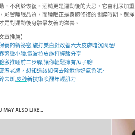
動，不利於恢復。酒精更是運動後的大忌，它會利尿加重
，影響睡眠品質，而睡眠正是身體修復的關鍵時期。選擇
才是對運動後身體最友善的滋養。
文章推薦】
保養的新祕密,施打
美白針
改善六大皮膚暗沉問題!
春緊緻小臉,
電波拉皮
施打經驗分享
臉
激推睡前二步驟,讓你輕鬆擁有瓜子臉!
疲憊老態，想知道該如何去除還你好氣色呢?
碎去斑,
皮秒
新技術喚醒年輕肌力
 MAY ALSO LIKE...