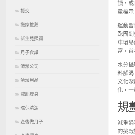
讀，或
援交
量標示
搬家推薦
運動習
跑團到
新生兒照顧
車環島
富，首
月子食譜
水分攝
清潔公司
料解渴
清潔用品
文化深
化，一
減肥瘦身
規
環保清潔
產後做月子
減重過
的挑戰