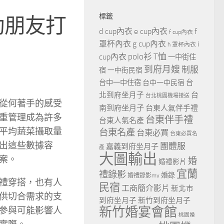
標籤
助朋友打
d cup內衣
e cup內衣
f
f cup內衣
罩杯內衣
g cup內衣
i
h 罩杯內衣
polo衫
T恤
cup內衣
一中街住
到府月嫂
制服
宿
一中街民宿
台
台中一中住宿
台中一中民宿
北到府坐月子
台
台北桃園機場接送
從何著手的感受
南到府坐月子
台東人氣伴手禮
重管理成為許多
台東伴手禮
台東人氣名產
平均蔬菜攝取量
台東名產
台東必買
台東必買名
出這些數據容
團體服
嘉義到府坐月子
產
大圖輸出
案。
婚
婚禮影片
宜蘭
禮錄影
婚錄
婚禮錄影mv
禮穿搭，也有人
民宿
工商簡介影片
新北市
供切合需求的支
到府坐月子
新竹到府坐月子
新竹婚宴會館
參與可能影響人
桃園婚