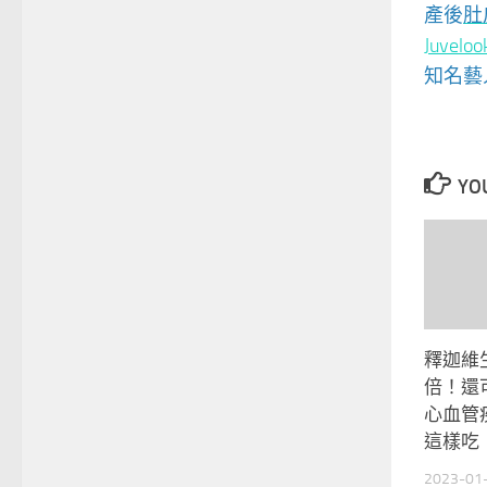
產後
肚
Juveloo
知名藝
YOU
釋迦維生
倍！還
心血管
這樣吃
2023-01