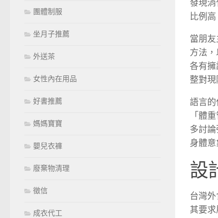
發現消
團體制服
比例高
坐月子推薦
當朋友
方法，
外送茶
各有擁
整對現
女性內在用品
語言的
好書推薦
「體重
媽媽寶寶
多討論
身體意
嬰兒衣褲
設
廢棄物清理
徵信
台灣外
其要求
成衣代工