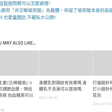
皮鬆弛
問題可以怎麼處理?
k
選用「非交聯玻尿酸」為載體，保留了玻尿酸本身的高
人也愛
童顏針
,不藏私大公開!!
 MAY ALSO LIKE...
素C比檸檬高2.9
身體乳對頸紋有效果嗎 身
打瘦臉針
可調節血壓、降低
體乳不洗澡可以塗抹嗎
打小臉針
疾病 怕血糖高可以
區別
2022-08-07
2022-07-20
-06