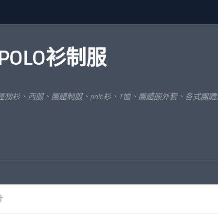
POLO衫制服
運動衫、西服、團體制服、polo衫、T恤、團體服外套、各式團
計