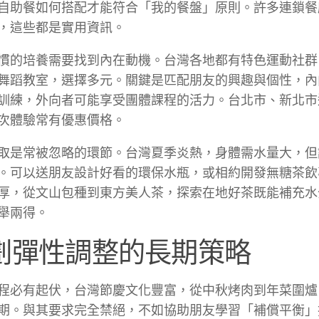
自助餐如何搭配才能符合「我的餐盤」原則。許多連鎖餐
，這些都是實用資訊。
慣的培養需要找到內在動機。台灣各地都有特色運動社群
舞蹈教室，選擇多元。關鍵是匹配朋友的興趣與個性，內
訓練，外向者可能享受團體課程的活力。台北市、新北市
次體驗常有優惠價格。
取是常被忽略的環節。台灣夏季炎熱，身體需水量大，但
。可以送朋友設計好看的環保水瓶，或相約開發無糖茶飲
厚，從文山包種到東方美人茶，探索在地好茶既能補充水
舉兩得。
劃彈性調整的長期策略
程必有起伏，台灣節慶文化豐富，從中秋烤肉到年菜圍爐
期。與其要求完全禁絕，不如協助朋友學習「補償平衡」