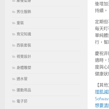
產後塑身
後增加
持續。
男仕服飾
定期但
童裝
每天盯
育兒知識
單純體
行，幫
西裝套裝
慶祝非
視覺設計
適時，
度與心
身體雕塑
健康狀
通水管
【其他
運動用品
增肌減
Sofwav
電子菸
想要
清