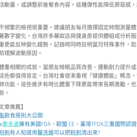
活動量，或調整前後餐食內容。這種彈性能降低罪惡感，
不頻繁的檢視很重要。建議朋友每月選擇固定時間測量體
著數字變化。台灣許多藥妝店與健身房提供體組成分析服
重更能反映變化趨勢。記錄時同時註明當月特殊事件，如
助理解波動原因。
體重相關的成就。當朋友睡眠品質改善、運動耐力提升或
這些都值得肯定。台灣社會逐漸重視「健康體能」概念，
肺功能。這些進步有時比體重下降更能帶來長期激勵，也
態。
文章推薦】
脂
飲食原則大公開
e
索夫波
擁有美國FDA、歐盟 CE、臺灣TFDA三重國際
粉刺
有人知道用
醫洗臉
可以把
粉刺
清出來?