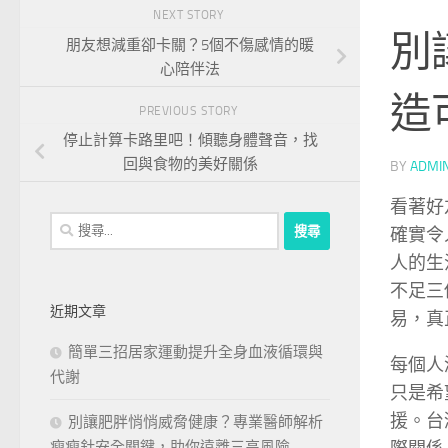
NEXT STORY
別
朋友想減重卻卡關？5個不傷感情的暖
心陪伴法
造
PREVIOUS STORY
停止計算卡路里吧！傾聽身體聲音，找
回與食物的美好關係
BY
ADMI
看著好
搜
確實令
尋
人的生
關
不足三
鍵
近期文章
易，真
字:
簡單三招居家運動提升全身血液循環與
每個人
代謝
只是希
援。台
別讓肥胖悄悄威脅健康？專業醫師解析
瘦瘦針安全關鍵，助你遠離三高風險