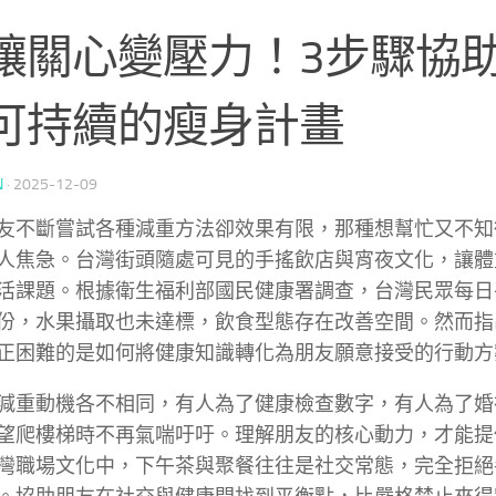
讓關心變壓力！3步驟協
可持續的瘦身計畫
N
·
2025-12-09
友不斷嘗試各種減重方法卻效果有限，那種想幫忙又不知
人焦急。台灣街頭隨處可見的手搖飲店與宵夜文化，讓體
活課題。根據衛生福利部國民健康署調查，台灣民眾每日
份，水果攝取也未達標，飲食型態存在改善空間。然而指
正困難的是如何將健康知識轉化為朋友願意接受的行動方
減重動機各不相同，有人為了健康檢查數字，有人為了婚
望爬樓梯時不再氣喘吁吁。理解朋友的核心動力，才能提
灣職場文化中，下午茶與聚餐往往是社交常態，完全拒絕