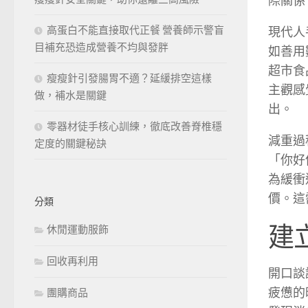
際關係
高蛋白不能直接取代正餐 營養師示警盲
現代人
目補充恐造成營養不均與發胖
如善用
超市食
瘦瘦針引發腸胃不適？延緩排空這樣
主觀感
做，補水是關鍵
出。
零器材徒手核心訓練，徹底改善脊椎穩
減重過
定度的關鍵秘訣
「你好
為緩衝
價。這
分類
建
休閒運動服飾
回收再利用
開口談
疲憊的
團購商品