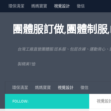
環保清潔
媽媽寶寶
視覺設計
徵信
Skip to content
團體服訂做,團體制服,
台灣工廠直營團體服:班系服、包屁衣褲、運動背心、
製精美T恤
環保清潔
媽媽寶寶
視覺設計
徵信
FOLLOW:
視覺設