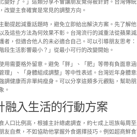
化變好了。」這類分享不會讓朋友覺得被針對。台灣傳統
，改變主食確實是常見的調整方向。
主動提起減重話題時，避免立即給出解決方案。先了解他
以及這些方法為何效果不彰。台灣流行的減重法從蘋果減
護者，但適合他人的未必適合自己。可以引導朋友思考：
階段生活影響最小？」從最小可行的改變開始。
使用需要格外留意。避免「胖」、「肥」等帶有負面意涵
管理」、「身體組成調整」等中性表述。台灣近年身體意
強調健康而非單純瘦身。可以分享這類多元觀點，幫助朋
象。
計融入生活的行動方案
食人口比例高，根據主計總處調查，約七成上班族每周至
朋友自煮，不如協助他掌握外食選擇技巧。例如超商鮮食