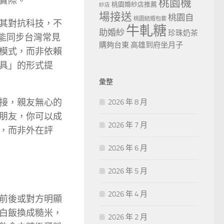
實際。
桃園機
桃園婚紗店推薦
紗店
場接送
桃園自
桃園結婚包套
其對抗科技，不
牛軋糖
助婚紗
珍珠奶茶
能同步台灣常見
購夠台東
高雄到府坐月子
模式，而非依賴
具」的形式提
彙整
接，親友無心的
2026 年 8 月
朋友，你可以成
2026 年 7 月
，而非外在評
2026 年 6 月
2026 年 5 月
2026 年 4 月
前後或對方明顯
白飯換成糙米，
2026 年 2 月