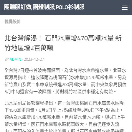
團體服訂做,團體制服,POLO衫制服
Skip to content
視覺設計
北台灣解渴！ 石門水庫增470萬噸水量 新
竹地區增2百萬噸
BY
ADMIN
·
2023-12-27
全台灣7日迎來首波梅雨鋒面，為北台灣水庫帶進水量，北區水
資源局指出，這波降雨為桃園石門水庫增加470萬噸水量，另為
新竹寶山及寶二水庫系統帶進200萬噸水量，而中央氣象局預估
5月中旬還會有一波降雨，將對桃竹地區供水穩定有助益。
北水局副局長郭耀程指出，這一波降雨桃園石門水庫集水區降
下15.8毫米雨量，5月6日早上7點統計至5月8日下午4點為止，
預估為水庫增加470萬噸水量，目前蓄水量7431噸，與6日上午
蓄水量相當，因石門水庫蓄水區範圍較大，目前仍逐步入流
中，而現在的入流量大於出流量，所以石門水庫蓄水率仍持續