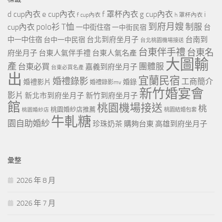
d cup內衣
e cup內衣
f 罩杯內衣
g cup內衣
i
f cup內衣
h 罩杯內衣
到府月嫂
polo衫
T恤
制服
cup內衣
一中街住宿
一中街民宿
台
台北到府坐月子
台南到
中一中住宿
台中一中民宿
台北桃園機場接送
台東伴手禮
台東名
府坐月子
台東人氣伴手禮
台東人氣名產
大圖輸
產
團體服
台東必買
嘉義到府坐月子
台東必買名產
出
宜蘭民宿
婚禮錄影
工商簡介
婚禮影片
婚錄
婚禮錄影mv
新竹婚宴會
影片
新北市到府坐月子
新竹到府坐月子
館
桃園機場接送
桃
桃園婚紗店推薦
桃園婚紗店
桃園結婚包套
牛軋糖
園自助婚紗
珍珠奶茶
購夠台東
高雄到府坐月子
彙整
2026 年 8 月
2026 年 7 月