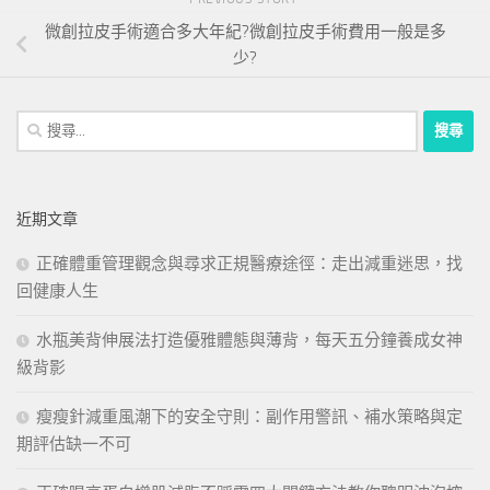
微創拉皮手術適合多大年紀?微創拉皮手術費用一般是多
少?
搜
尋
關
鍵
近期文章
字:
正確體重管理觀念與尋求正規醫療途徑：走出減重迷思，找
回健康人生
水瓶美背伸展法打造優雅體態與薄背，每天五分鐘養成女神
級背影
瘦瘦針減重風潮下的安全守則：副作用警訊、補水策略與定
期評估缺一不可