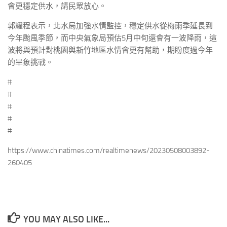
會更穩定供水，請民眾放心。
郭耀程表示，北水局加強水情監控，穩定供水從梅雨季延長到
今年颱風季節，而中央氣象局預估5月中旬還會有一波降雨，這
波將與預計對桃園與新竹地區水情會更有幫助，期盼度過今年
的旱象挑戰。
#
#
#
#
#
https://www.chinatimes.com/realtimenews/20230508003892-
260405
YOU MAY ALSO LIKE...