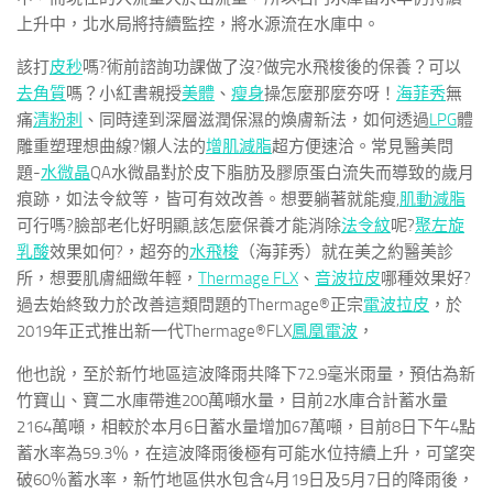
上升中，北水局將持續監控，將水源流在水庫中。
該打
皮秒
嗎?術前諮詢功課做了沒?做完水飛梭後的保養？可以
去角質
嗎？小紅書親授
美體
、
瘦身
操怎麼那麼夯呀！
海菲秀
無
痛
清粉刺
、同時達到深層滋潤保濕的煥膚新法，如何透過
LPG
體
雕重塑理想曲線?懶人法的
增肌減脂
超方便速洽。常見醫美問
題-
水微晶
QA水微晶對於皮下脂肪及膠原蛋白流失而導致的歲月
痕跡，如法令紋等，皆可有效改善。想要躺著就能瘦,
肌動減脂
可行嗎?臉部老化好明顯,該怎麼保養才能消除
法令紋
呢?
聚左旋
乳酸
效果如何?，超夯的
水飛梭
（海菲秀）就在美之約醫美診
所，想要肌膚細緻年輕，
Thermage FLX
、
音波拉皮
哪種效果好?
過去始終致力於改善這類問題的Thermage®正宗
電波拉皮
，於
2019年正式推出新一代Thermage®FLX
鳳凰電波
，
他也說，至於新竹地區這波降雨共降下72.9毫米雨量，預估為新
竹寶山、寶二水庫帶進200萬噸水量，目前2水庫合計蓄水量
2164萬噸，相較於本月6日蓄水量增加67萬噸，目前8日下午4點
蓄水率為59.3％，在這波降雨後極有可能水位持續上升，可望突
破60％蓄水率，新竹地區供水包含4月19日及5月7日的降雨後，