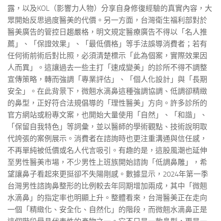
露，以及KOL（影響力人物）分享自身修復經驗的真實內容，大
眾開始反思過度醫美的代價。另一方面，台灣衛生福利部對於
醫美廣告的管控日趨嚴格，明文規定醫療廣告不得以「名人推
薦」、「保證效果」、「最低價格」等手法誤導消費者；若有
任何術前術后對比照，必須清楚標示「此為個案，實際效果因
人而異」。這讓過去一些主打「速成變美」的診所不得不調整
宣傳策略，轉而強調「專業評估」、「個人化設計」與「長期
安全」。在此背景下，微翹水滴鼻這種強調協調、低調卻精緻
的鼻型，正好符合法規倡導的「理性醫美」方向。許多診所的
官方網站或粉專文案，也開始大量使用「自然」、「和諧」、
「保留自我特色」等詞彙，並以醫師的學術觀點、技術說明取
代誇張的案例展示。消費者在諮詢時也更注重溝通與信任感，
不再單純被低價或名人代言吸引。有趣的是，這股風潮也延伸
至男性醫美市場，不少男性上班族開始諮詢「低調鼻雕」，希
望讓鼻子看起來更挺卻不失陽剛感。數據显示，2024年第一季
台灣男性諮詢鼻整形的比例較去年同期增加兩成，其中「微翹
水滴鼻」的指定率也明顯上升。整體看來，台灣醫美正在走向
一個「精緻化、安全化、自然化」的階段，而微翹水滴鼻正是