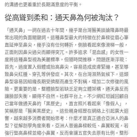
的溝通也更着重於長期滿意度的平衡。
從高聳到柔和：通天鼻為何被淘汰？
「通天鼻」一詞在過去十年間，幾乎是台灣醫美談論隆鼻時最
常出現的負面關鍵詞。這種鼻型最大的特徵在於鼻樑從眉心筆
直延伸至鼻尖，幾乎沒有任何轉折，側臉看起來像滑梯一般，
正面則因鼻尖過尖而顯得突兀。許多追求「混血感」的女性一
度將這種鼻型視為美麗標準，但隨時間推移，問題逐漸浮現：
首先，過度置入假體或抬高鼻尖，容易造成皮膚緊繃，甚至導
致鼻尖紅腫、穿孔等併發症。其次，在台灣濕熱氣候下，這類
鼻型容易因組織長期受擠壓而產生不對稱，增加二次修復的風
險。更重要的是，整體臉型若缺乏足夠立體架構，通天鼻反而
讓臉部失衡，顯得不自然。社群平台上，不少網紅坦誠回顧自
己當年做通天鼻的「黑歷史」，直言照片看起來「像假人」，
笑稱那是「醫美黑歷史」。這些親身經歷在網絡上引起廣大迴
響，越來越多消費者開始思考：什麼才是真正適合亞洲人的鼻
型？從解剖學角度來看，亞洲人普遍鼻樑較低、鼻翼較寬，若
強行墊高鼻樑並縮小鼻翼，反而會讓五官失去原有比例。整形