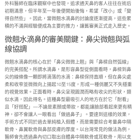
外科醫師在臨床觀察中也發現，追求通天鼻的客人往往在術后
初期滿意，但半年至一年後便開始後悔，希望「改小」或「變
得自然些」。因此，當微翹水滴鼻的討論度逐漸提高，這些累
積的不滿與經驗便成為主要的推力，讓舊審美正式走入歷史。
微翹水滴鼻的審美關鍵：鼻尖微翹與弧
線協調
微翹水滴鼻的核心在於「鼻尖微微上翹」與「鼻樑自然弧線」
的完美搭配。所謂水滴鼻，是形容鼻型從側面看時，鼻樑到鼻
尖的線條像一顆即將滴落的水滴：鼻樑保持直順，但在鼻尖處
柔和收窄並微微向上揚起10至15度，形成一種俏麗又不失穩重
的視覺效果。正面看時，鼻尖呈現圓潤而略有收尖的形狀，類
似水滴，因此得名。這種鼻型最吸引人的地方在於它「耐看」
且「好搭配」—不論是素顏或帶妝，都能讓臉部看起來更有精
神，卻不會讓人一眼看出「做過鼻子」。要達到這樣的效果，
手術方式不同於過去單純植入假體，而是需要綜合考量鼻中隔
軟骨、鼻翼軟骨與鼻部皮膚的厚度。以台灣常見的做法為例，
醫師會先透過鼻內切口取出自體鼻中隔軟骨或耳軟骨，用以支