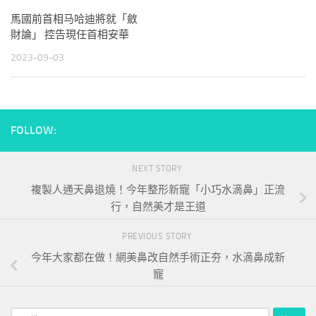
馬國前首相马哈迪將就「斂
財論」 控告現任首相安華
2023-09-03
FOLLOW:
NEXT STORY
複製人通天鼻退燒！今年整形新寵「小巧水滴鼻」正流
行，自然美才是王道
PREVIOUS STORY
今年大家都在做！網美鼻改自然手術正夯，水滴鼻成新
寵
搜