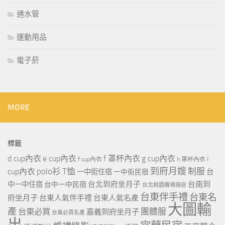
通水管
運動用品
電子菸
MORE
標籤
d cup內衣
e cup內衣
f 罩杯內衣
g cup內衣
i
f cup內衣
h 罩杯內衣
到府月嫂
polo衫
T恤
制服
cup內衣
一中街住宿
一中街民宿
台
台北到府坐月子
台南到
中一中住宿
台中一中民宿
台北桃園機場接送
台東伴手禮
台東名
府坐月子
台東人氣伴手禮
台東人氣名產
大圖輸
產
團體服
台東必買
嘉義到府坐月子
台東必買名產
出