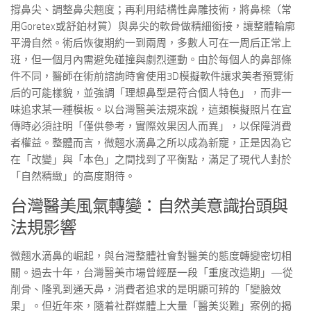
撐鼻尖、調整鼻尖翹度；再利用結構性鼻雕技術，將鼻樑（常
用Goretex或舒鉑材質）與鼻尖的軟骨做精細銜接，讓整體輪廓
平滑自然。術后恢復期約一到兩周，多數人可在一周后正常上
班，但一個月內需避免碰撞與劇烈運動。由於每個人的鼻部條
件不同，醫師在術前諮詢時會使用3D模擬軟件讓求美者預覽術
后的可能樣貌，並強調「理想鼻型是符合個人特色」，而非一
味追求某一種模板。以台灣醫美法規來說，這類模擬照片在宣
傳時必須註明「僅供參考，實際效果因人而異」，以保障消費
者權益。整體而言，微翹水滴鼻之所以成為新寵，正是因為它
在「改變」與「本色」之間找到了平衡點，滿足了現代人對於
「自然精緻」的高度期待。
台灣醫美風氣轉變：自然美意識抬頭與
法規影響
微翹水滴鼻的崛起，與台灣整體社會對醫美的態度轉變密切相
關。過去十年，台灣醫美市場曾經歷一段「重度改造期」—從
削骨、隆乳到通天鼻，消費者追求的是明顯可辨的「變臉效
果」。但近年來，隨着社群媒體上大量「醫美災難」案例的揭