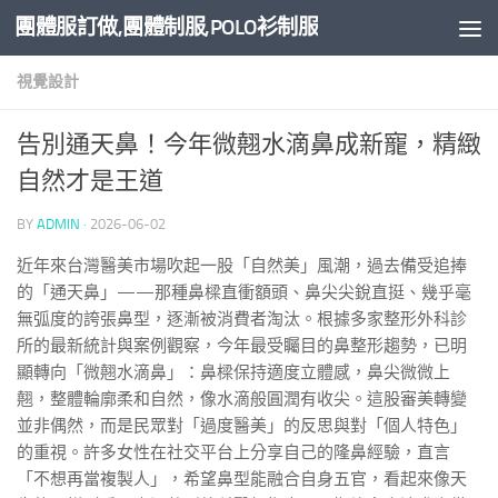
團體服訂做,團體制服,POLO衫制服
Skip to content
視覺設計
告別通天鼻！今年微翹水滴鼻成新寵，精緻
自然才是王道
BY
ADMIN
·
2026-06-02
近年來台灣醫美市場吹起一股「自然美」風潮，過去備受追捧
的「通天鼻」——那種鼻樑直衝額頭、鼻尖尖銳直挺、幾乎毫
無弧度的誇張鼻型，逐漸被消費者淘汰。根據多家整形外科診
所的最新統計與案例觀察，今年最受矚目的鼻整形趨勢，已明
顯轉向「微翹水滴鼻」：鼻樑保持適度立體感，鼻尖微微上
翹，整體輪廓柔和自然，像水滴般圓潤有收尖。這股審美轉變
並非偶然，而是民眾對「過度醫美」的反思與對「個人特色」
的重視。許多女性在社交平台上分享自己的隆鼻經驗，直言
「不想再當複製人」，希望鼻型能融合自身五官，看起來像天