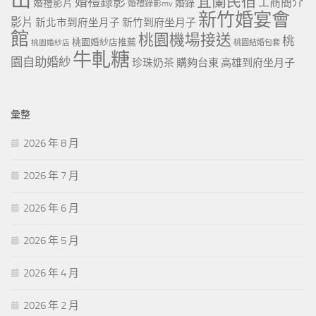
宜蘭民宿
婚禮錄影
工商簡介
婚禮影片
婚錄
婚禮錄影mv
新竹婚宴會
影片
新北市到府坐月子
新竹到府坐月子
館
桃園機場接送
桃
桃園婚紗店推薦
桃園婚紗店
桃園結婚包套
牛軋糖
園自助婚紗
珍珠奶茶
購夠台東
高雄到府坐月子
彙整
2026 年 8 月
2026 年 7 月
2026 年 6 月
2026 年 5 月
2026 年 4 月
2026 年 2 月