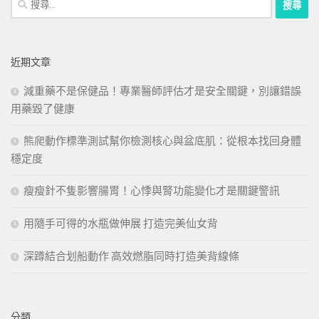
尋
關
鍵
近期文章
字:
減重藥不是保健品！專業醫師評估才是安全關鍵，別讓錯誤
用藥毀了健康
熊爬動作標準測試幫你檢測核心與盆底肌：從根本找回身體
穩定度
瘦瘦針不隻影響腸胃！心悸與腎功能變化才是關鍵警訊
用隨手可得的水瓶做伸展 打造完美仙女背
深蹲結合划船動作 高效燃脂同時打造美背線條
分類