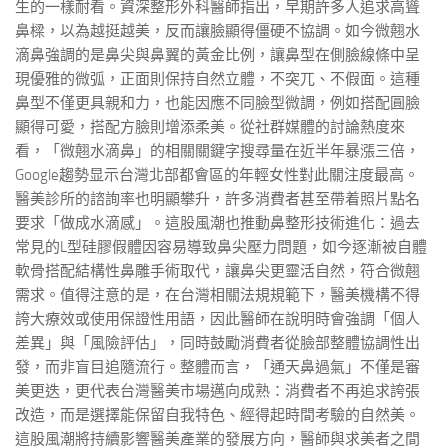
生的一樣耐看。資深整形外科醫師指出，早期許多人追求高聳
鼻樑，以為越挺越美，反而讓臉顯得僵硬不協調。如今微翹水
滴鼻強調的是鼻尖與鼻翼的黃金比例，讓鼻型在側臉線條中呈
現優雅的微弧，正面則保持自然立體，不突兀、不假面。這種
鼻型不僅更具親和力，也能因應不同臉型微調，例如搭配圓臉
顯得可愛，搭配方臉則增添柔美。從社群媒體的討論熱度來
看，「微翹水滴鼻」的相關關鍵字搜尋量在近半年暴漲三倍，
Google趨勢显示台灣北部都會區的年輕女性對此關注度最高。
醫美診所的諮詢率也明顯攀升，許多消費者甚至帶着照片點名
要求「做成水滴感」。這股風潮也推動鼻整形技術進化：過去
常見的L型硅膠假體因容易導致鼻尖壓力問題，如今逐漸被自體
軟骨搭配結構性鼻雕手術取代，讓鼻尖更靈活自然，符合微翹
需求。值得注意的是，在台灣相關法規規範下，醫美機構不得
誇大療效或使用保證性用語，因此醫師在說明時會強調「個人
差異」與「風險評估」，同時鼓勵消費者從臉部整體協調性出
發，而非盲目追隨流行。整體而言，「通天鼻過氣」不僅是審
美更迭，更代表台灣醫美市場邁向成熟：消費者不再追求誇張
改造，而是選擇能保留自我特色、經得起時間考驗的自然美。
這股風潮將持續影響醫美產業的發展方向，醫師與求美者之間