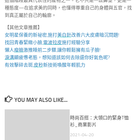
這個階段最具代表性的產物之一。它不只是一款鼻型，更是一
種態度—在追求美的同時，也懂得尊重自己的身體與五官，找
到真正屬於自己的輪廓。
【其他文章推薦】
女明星保養的新祕密,施打
美白針
改善六大皮膚暗沉問題!
找回青春緊緻小臉,
電波拉皮
施打經驗分享
懶人
瘦臉
激推睡前二步驟,讓你輕鬆擁有瓜子臉!
淚溝
顯疲憊老態，想知道該如何去除還你好氣色呢?
有效擊碎去斑,
皮秒
新技術喚醒年輕肌力
YOU MAY ALSO LIKE...
時尚百搭：大領口的緊身T恤
衫_商業影片
2021-04-20