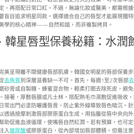
定，再搭配日常口紅。不過，無論化妝或醫美，都需根據
要盲目追求明星同款。選擇適合自己的唇型才能展現獨特
美學的核心精神——自然和諧，而非複製拷貝。
、韓星唇型保養秘籍：水潤
完美呈現離不開健康唇部肌膚。韓國女明星的唇部保養步
從
去角質
到深層滋養缺一不可。首先，每週1至2次唇部
去
磨砂膏或自製糖、蜂蜜混合物，輕柔打圈去除死皮，避免
。接著，厚敷唇膜或凡士林，搭配熱毛巾濕敷促進吸收，
日常出門必塗防曬護唇膏，防止紫外線導致唇色暗沉。針
以透過按摩刺激唇部膠原蛋白生成。用指腹從唇中央向外
幫助促進血液循環，使嘴唇自然紅潤。若有預算，也可定
注入
玻尿酸
或膠原蛋白，從內部增加唇部體積。但需注意