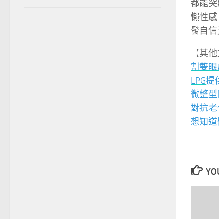
都能突
懶性感
發自信
【其他
割雙眼
LPG
提
微整型
對抗老
想知道
YOU