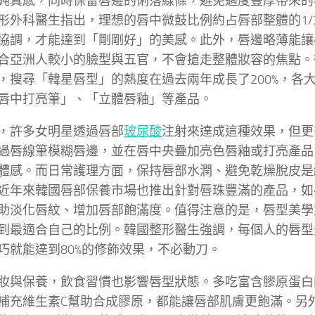
純真感，同時保留唇邊的俐落線條，避免過度豐厚帶來的
形外科醫生指出，理想的唇中微鼓比例約占唇部整體的1/
協調，才能達到「剛剛好」的美感。此外，唇邊略薄能讓
合亞洲人較小的臉型與五官，不會搶走整體妝容的焦點。
，搜尋「韓星唇型」的熱度在過去兩年成長了200%，各
唇中打亮筆」、「立體唇釉」等產品。
，許多女明星透過唇部
玻尿酸
注射來達成這種效果，但更
過唇線筆模糊唇邊，並在唇中央疊加亮色唇釉或打亮產品
體感。而日常護理方面，保持唇部水潤、避免乾燥脫皮是
近年來韓國唇部保養市場也推出針對唇珠豐滿的產品，如
助淡化唇紋、增加唇部飽滿度。值得注意的是，唇型美學
到最適合自己的比例。韓國整形醫生強調，每個人的唇型
巧就能達到80%的修飾效果，不必動刀。
妝與保養，飲食習慣也影響唇型狀態。多吃富含膠原蛋白
補充維生素C幫助合成膠原，都能讓唇部肌膚更飽滿。另