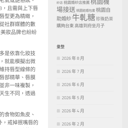
老氣或艷俗感。
桃園機
桃園婚紗店推薦
紗店
3，且需與上下唇
場接送
桃園自
桃園結婚包套
唇型更為精緻，
牛軋糖
助婚紗
珍珠奶茶
從社群媒體的數
購夠台東
高雄到府坐月子
大美妝品牌也紛紛
彙整
多是依靠化妝技
2026 年 8 月
，就能模擬出微
維持唇型線條的
2026 年 7 月
唇部精華、唇膜
2026 年 6 月
並非一味複製，
天生不同，透過
2026 年 5 月
2026 年 4 月
的食物如魚皮、
外，戒掉抿嘴唇的
2026 年 2 月