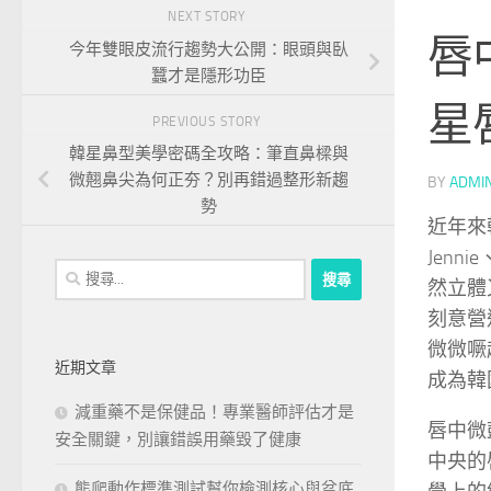
NEXT STORY
唇
今年雙眼皮流行趨勢大公開：眼頭與臥
蠶才是隱形功臣
星
PREVIOUS STORY
韓星鼻型美學密碼全攻略：筆直鼻樑與
微翹鼻尖為何正夯？別再錯過整形新趨
BY
ADMI
勢
近年來
Jenn
搜
然立體
尋
刻意營
關
微微噘
鍵
近期文章
字:
成為韓
減重藥不是保健品！專業醫師評估才是
唇中微
安全關鍵，別讓錯誤用藥毀了健康
中央的
熊爬動作標準測試幫你檢測核心與盆底