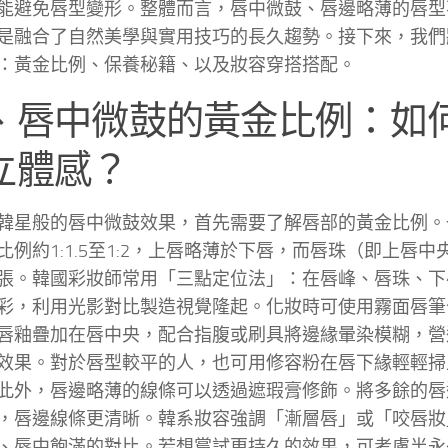
能避免唇型變形。整體而言，唇中微鼓、唇邊略薄的唇型
是融合了自然美學與實用技巧的長久趨勢。接下來，我們
：黃金比例、保養秘籍、以及妝容穿搭搭配。
、唇中微鼓的黃金比例：如
立體感？
韓星般的唇中微鼓效果，首先需要了解唇部的黃金比例。
比例約1:1.5至1:2，上唇略薄於下唇，而唇珠（即上唇
張。韓國彩妝師常用「三點定位法」：在唇峰、唇珠、下
彩，利用光影對比製造視覺隆起。化妝時可使用霧面唇筆
唇釉疊加在唇中央，配合指腹或刷具將邊緣暈染模糊，營
效果。對於唇型較平的人，也可用修容粉在唇下緣輕輕掃
此外，唇邊略薄的線條可以透過遮瑕膏修飾。將多餘的唇
，唇邊線條更清晰。韓系妝容強調「漸層唇」或「咬唇妝
、唇中飽滿的對比。若想嘗試更持久的效果，可考慮半永