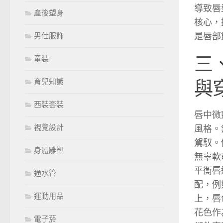
導致唇
產後塑身
核心，
是唇部
男仕服飾
三
童裝
與
育兒知識
西裝套裝
唇中微
視覺設計
風格。
駕馭。
身體雕塑
無辜軟
平衡唇
通水管
配，例
運動用品
上，唇
花色作
電子菸