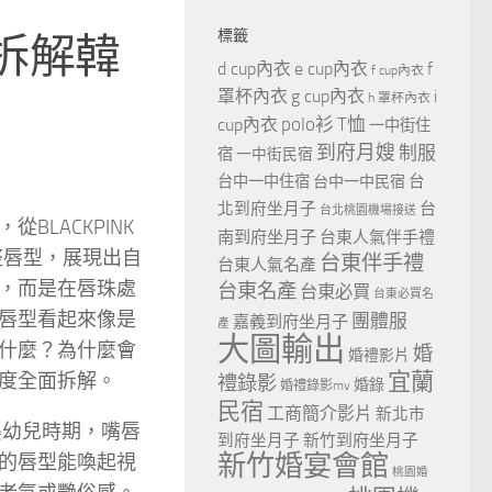
標籤
拆解韓
d cup內衣
e cup內衣
f
f cup內衣
罩杯內衣
g cup內衣
i
h 罩杯內衣
polo衫
T恤
cup內衣
一中街住
到府月嫂
制服
宿
一中街民宿
台
台中一中住宿
台中一中民宿
北到府坐月子
台
台北桃園機場接送
LACKPINK
南到府坐月子
台東人氣伴手禮
悄調整唇型，展現出自
台東伴手禮
台東人氣名產
，而是在唇珠處
台東名產
台東必買
台東必買名
唇型看起來像是
團體服
嘉義到府坐月子
產
大圖輸出
什麼？為什麼會
婚
婚禮影片
宜蘭
度全面拆解。
禮錄影
婚錄
婚禮錄影mv
民宿
工商簡介影片
新北市
嬰幼兒時期，嘴唇
到府坐月子
新竹到府坐月子
新竹婚宴會館
的唇型能喚起視
桃園婚