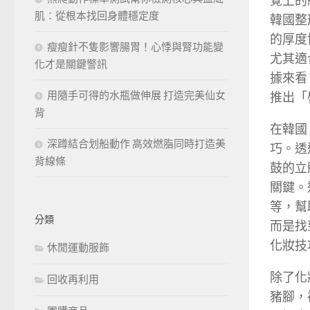
覺上的
肌：從根本找回身體穩定度
韓國整
的厚度
瘦瘦針不隻影響腸胃！心悸與腎功能變
尤其適
化才是關鍵警訊
據來看
用隨手可得的水瓶做伸展 打造完美仙女
推出「
背
在韓國
深蹲結合划船動作 高效燃脂同時打造美
巧。透
背線條
鼓的立
關鍵。
等，幫
分類
而是找
化妝技
休閒運動服飾
除了化
回收再利用
豬腳，