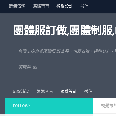
環保清潔
媽媽寶寶
視覺設計
徵信
Skip to content
團體服訂做,團體制服,
台灣工廠直營團體服:班系服、包屁衣褲、運動背心、
製精美T恤
環保清潔
媽媽寶寶
視覺設計
徵信
FOLLOW:
視覺設