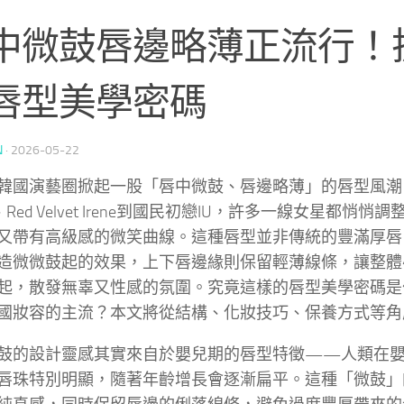
中微鼓唇邊略薄正流行！
唇型美學密碼
N
·
2026-05-22
韓國演藝圈掀起一股「唇中微鼓、唇邊略薄」的唇型風潮，從B
ie、Red Velvet Irene到國民初戀IU，許多一線女星都悄
又帶有高級感的微笑曲線。這種唇型並非傳統的豐滿厚唇
造微微鼓起的效果，上下唇邊緣則保留輕薄線條，讓整體
起，散發無辜又性感的氛圍。究竟這樣的唇型美學密碼是
國妝容的主流？本文將從結構、化妝技巧、保養方式等角
鼓的設計靈感其實來自於嬰兒期的唇型特徵——人類在
唇珠特別明顯，隨著年齡增長會逐漸扁平。這種「微鼓」