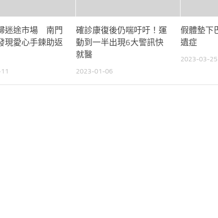
婦迷途市場 南門
確診康復後仍喘吁吁！運
假體墊下
發現愛心手鍊助返
動到一半出現6大警訊快
遺症
就醫
2023-03-25
-11
2023-01-06