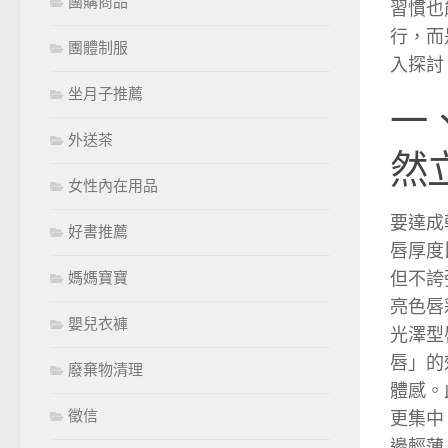
團購商品
習慣也
行，而
團體制服
入探討
坐月子推薦
一
外送茶
然
女性內在用品
要達成
好書推薦
唇厚度
但不誇
媽媽寶寶
亮色唇
嬰兒衣褲
光澤型
唇」的
廢棄物清理
體感。
徵信
更集中
邊輕薄