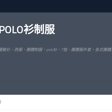
POLO衫制服
運動衫、西服、團體制服、polo衫、T恤、團體服外套、各式團
計