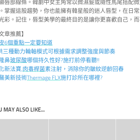
顯唇部線條。韓劇中女主角常以微濕髮或隨性馬尾搭配微
。掌握這股趨勢，你也能擁有韓星般的迷人唇型，在日常
光彩。記住，唇型美學的最終目的是讓你更喜歡自己，而
文章推薦】
皮6個重點一定要知道
供三種動力輪軸模式可根據需求調整強度與節奏
隆鼻
玻尿酸
哪個持久性好?施打前停看聽!!
化新法寶,
肉毒桿菌
素注射，消除你的皺紋逆齡回春
醫美新技術
Thermage FLX
施打診所在哪裡?
 MAY ALSO LIKE...