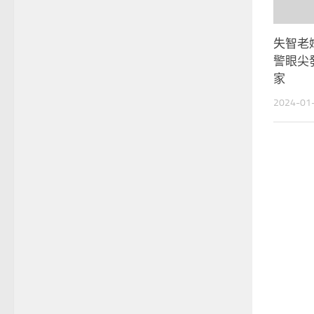
失智老
警眼尖
家
2024-01