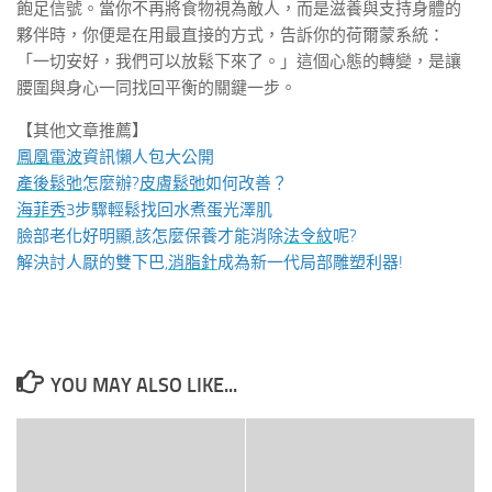
飽足信號。當你不再將食物視為敵人，而是滋養與支持身體的
夥伴時，你便是在用最直接的方式，告訴你的荷爾蒙系統：
「一切安好，我們可以放鬆下來了。」這個心態的轉變，是讓
腰圍與身心一同找回平衡的關鍵一步。
【其他文章推薦】
鳳凰電波
資訊懶人包大公開
產後鬆弛
怎麼辦?
皮膚鬆弛
如何改善？
海菲秀
3步驟輕鬆找回水煮蛋光澤肌
臉部老化好明顯,該怎麼保養才能消除
法令紋
呢?
解決討人厭的雙下巴,
消脂針
成為新一代局部雕塑利器!
YOU MAY ALSO LIKE...