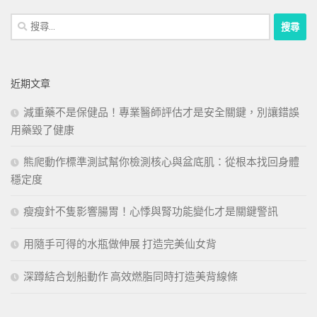
搜
尋
關
鍵
近期文章
字:
減重藥不是保健品！專業醫師評估才是安全關鍵，別讓錯誤
用藥毀了健康
熊爬動作標準測試幫你檢測核心與盆底肌：從根本找回身體
穩定度
瘦瘦針不隻影響腸胃！心悸與腎功能變化才是關鍵警訊
用隨手可得的水瓶做伸展 打造完美仙女背
深蹲結合划船動作 高效燃脂同時打造美背線條