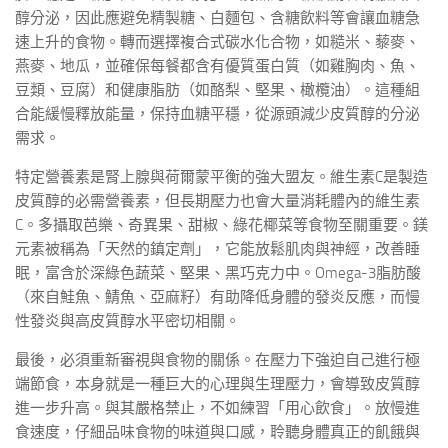
醇分泌，因此應避免精製糖、白麵包、含糖飲料等會讓血糖急
速上升的食物。轉而選擇複合式碳水化合物，如糙米、藜麥、
燕麥、地瓜，並確保每餐都含有優質蛋白質（如雞胸肉、魚、
豆類、豆腐）和健康脂肪（如酪梨、堅果、橄欖油）。這種組
合能緩慢釋放能量，保持血糖平穩，從源頭減少皮質醇的分泌
需求。
特定營養素是腎上腺與荷爾蒙平衡的強大盟友。維生素C是製造
皮質醇的必需營養素，但長期壓力也會大量消耗體內的維生素
C。多攝取芭樂、奇異果、甜椒、綠花椰菜等食物至關重要。鎂
元素被稱為「天然的鎮定劑」，它能放鬆肌肉與神經，改善睡
眠，富含於深綠色蔬菜、堅果、黑巧克力中。Omega-3脂肪酸
（來自鮭魚、鯖魚、亞麻籽）有助降低身體的發炎反應，而慢
性發炎與高皮質醇水平密切相關。
最後，必須重新審視與食物的關係。在壓力下強迫自己進行極
端節食，本身就是一種巨大的心理與生理壓力，會導致皮質醇
進一步升高。與其嚴格禁止，不如練習「用心飲食」。放慢進
食速度，仔細品味食物的味道與口感，聆聽身體真正的飢餓與