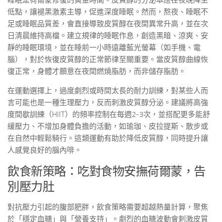
睡眠是荷爾蒙修復的黃金時間。皮質醇的分泌本應在夜晚降至
低點，讓褪黑激素主導，促進深度睡眠。然而，熬夜、睡眠不
足或睡眠品質差，會直接導致皮質醇在夜間異常升高，並在次
日清晨維持高檔。建立規律的睡眠作息，創造黑暗、涼爽、安
靜的睡眠環境，並在睡前一小時遠離藍光螢幕（如手機、電
腦），對於恢復皮質醇的正常節律至關重要。當皮質醇曲線恢
復正常，身體才願意在夜間燃燒脂肪，而非儲存脂肪。
在運動選擇上，過度劇烈或時間太長的耐力訓練，對某些人而
言可能也是一種生理壓力，反而刺激皮質醇分泌。建議將高強
度間歇訓練（HIIT）的頻率控制在每週2-3次，並搭配更多能舒
緩壓力、不增加身體負擔的活動，如瑜珈、皮拉提斯、散步或
在自然中輕鬆騎行。這類運動有助於降低皮質醇，同時提升讓
人感覺良好的腦內啡。
飲食新策略：吃對食物安撫荷爾蒙，告
別壓力肚
對抗壓力引起的腹部肥胖，飲食策略需要超越熱量計算，聚焦
於「穩定血糖」與「營養支持」。劇烈的血糖波動會刺激皮質