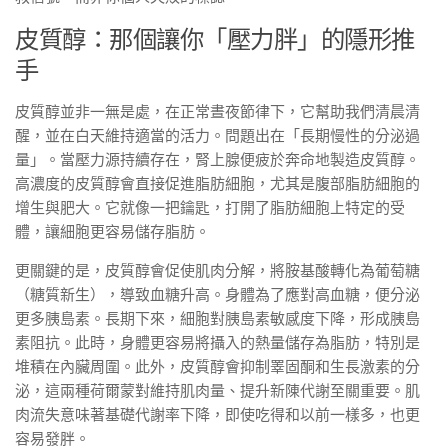
皮質醇：那個讓你「壓力胖」的隱形推
手
皮質醇並非一無是處，在正常晝夜節律下，它幫助我們清晨清
醒，並在白天維持適當的活力。問題出在「長期慢性的分泌過
量」。當壓力源持續存在，腎上腺便疲於奔命地製造皮質醇。
高濃度的皮質醇會直接促進脂肪細胞，尤其是腹部脂肪細胞的
增生與肥大。它就像一把鑰匙，打開了脂肪細胞上特定的受
體，讓細胞更容易儲存脂肪。
更關鍵的是，皮質醇會促使肌肉分解，將胺基酸轉化為葡萄糖
（糖質新生），導致血糖升高。身體為了應對高血糖，便分泌
更多胰島素。長期下來，細胞對胰島素敏感度下降，形成胰島
素阻抗。此時，身體更容易將攝入的熱量儲存為脂肪，特別是
堆積在內臟周圍。此外，皮質醇會抑制睪固酮和生長激素的分
泌，這兩種荷爾蒙對維持肌肉量、提升新陳代謝至關重要。肌
肉流失意味著基礎代謝率下降，即使吃得和以前一樣多，也更
容易發胖。