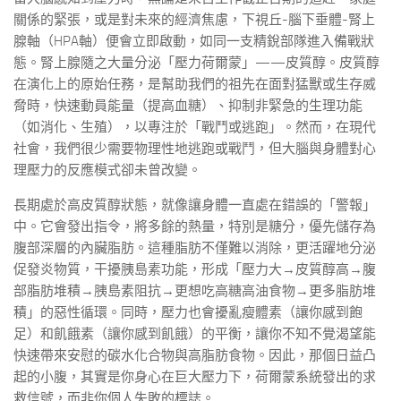
關係的緊張，或是對未來的經濟焦慮，下視丘-腦下垂體-腎上
腺軸（HPA軸）便會立即啟動，如同一支精銳部隊進入備戰狀
態。腎上腺隨之大量分泌「壓力荷爾蒙」——皮質醇。皮質醇
在演化上的原始任務，是幫助我們的祖先在面對猛獸或生存威
脅時，快速動員能量（提高血糖）、抑制非緊急的生理功能
（如消化、生殖），以專注於「戰鬥或逃跑」。然而，在現代
社會，我們很少需要物理性地逃跑或戰鬥，但大腦與身體對心
理壓力的反應模式卻未曾改變。
長期處於高皮質醇狀態，就像讓身體一直處在錯誤的「警報」
中。它會發出指令，將多餘的熱量，特別是糖分，優先儲存為
腹部深層的內臟脂肪。這種脂肪不僅難以消除，更活躍地分泌
促發炎物質，干擾胰島素功能，形成「壓力大→皮質醇高→腹
部脂肪堆積→胰島素阻抗→更想吃高糖高油食物→更多脂肪堆
積」的惡性循環。同時，壓力也會擾亂瘦體素（讓你感到飽
足）和飢餓素（讓你感到飢餓）的平衡，讓你不知不覺渴望能
快速帶來安慰的碳水化合物與高脂肪食物。因此，那個日益凸
起的小腹，其實是你身心在巨大壓力下，荷爾蒙系統發出的求
救信號，而非你個人失敗的標誌。