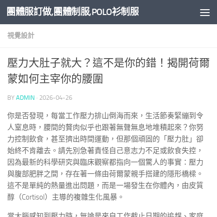
團體服訂做,團體制服,POLO衫制服
Skip to content
視覺設計
壓力大肚子就大？這不是你的錯！揭開荷爾
蒙如何主宰你的腰圍
BY
ADMIN
·
2026-04-26
你是否發現，每當工作壓力排山倒海而來，生活節奏緊繃到令
人窒息時，腰間的贅肉似乎也跟著無聲無息地堆積起來？你努
力控制飲食，甚至擠出時間運動，但那個頑固的「壓力肚」卻
始終不肯離去。請先別急著責怪自己意志力不足或飲食失控，
因為最新的科學研究與臨床觀察都指向一個驚人的事實：壓力
與腹部肥胖之間，存在著一條由荷爾蒙親手搭建的隱形橋樑。
這不是單純的熱量進出問題，而是一場發生在你體內，由皮質
醇（Cortisol）主導的複雜生化風暴。
當大腦感知到壓力時，無論是來自工作截止日期的追趕、家庭