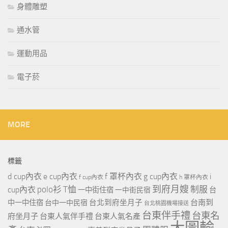
身體雕塑
通水管
運動用品
電子菸
MORE
標籤
d cup內衣
e cup內衣
f 罩杯內衣
g cup內衣
i
f cup內衣
h 罩杯內衣
到府月嫂
polo衫
T恤
制服
cup內衣
一中街住宿
一中街民宿
台
台北到府坐月子
台南到
中一中住宿
台中一中民宿
台北桃園機場接送
台東伴手禮
台東名
府坐月子
台東人氣伴手禮
台東人氣名產