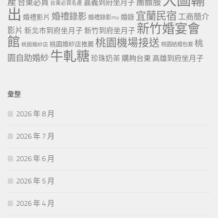
大圖輸
產
團體服
台東必買
嘉義到府坐月子
台東必買名產
出
宜蘭民宿
婚禮錄影
工商簡介
婚禮影片
婚錄
婚禮錄影mv
新竹婚宴會
影片
新北市到府坐月子
新竹到府坐月子
館
桃園機場接送
桃
桃園婚紗店推薦
桃園婚紗店
桃園結婚包套
牛軋糖
園自助婚紗
珍珠奶茶
購夠台東
高雄到府坐月子
彙整
2026 年 8 月
2026 年 7 月
2026 年 6 月
2026 年 5 月
2026 年 4 月