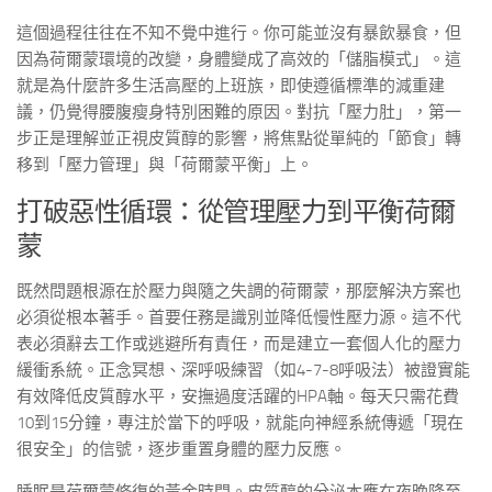
這個過程往往在不知不覺中進行。你可能並沒有暴飲暴食，但
因為荷爾蒙環境的改變，身體變成了高效的「儲脂模式」。這
就是為什麼許多生活高壓的上班族，即使遵循標準的減重建
議，仍覺得腰腹瘦身特別困難的原因。對抗「壓力肚」，第一
步正是理解並正視皮質醇的影響，將焦點從單純的「節食」轉
移到「壓力管理」與「荷爾蒙平衡」上。
打破惡性循環：從管理壓力到平衡荷爾
蒙
既然問題根源在於壓力與隨之失調的荷爾蒙，那麼解決方案也
必須從根本著手。首要任務是識別並降低慢性壓力源。這不代
表必須辭去工作或逃避所有責任，而是建立一套個人化的壓力
緩衝系統。正念冥想、深呼吸練習（如4-7-8呼吸法）被證實能
有效降低皮質醇水平，安撫過度活躍的HPA軸。每天只需花費
10到15分鐘，專注於當下的呼吸，就能向神經系統傳遞「現在
很安全」的信號，逐步重置身體的壓力反應。