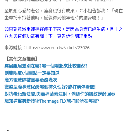
至於她心愛的老公，瘦身也很有成果，Ｃ小姐告訴我：「現在
坐摩托車抱著他時，感覺得到他年輕時的腰身囉！」
如果刻意減重卻遲遲瘦不下來，是因為身體已經生病，且十之
八九與這個功能有關！下一頁告訴你調理重點
來源鏈接：https://www.edh.tw/article/23026
【其他文章推薦】
霧眉
飄眉
差別在哪?哪一個看起來比較自然?
割雙眼皮6個重點一定要知道
魔方電波
除皺需要治療幾次
微整型隆鼻
玻尿酸
哪個持久性好?施打前停看聽!!
對抗老化新法寶,
肉毒桿菌
素注射，消除你的皺紋逆齡回春
想知道醫美新技術
Thermage FLX
施打診所在哪裡?