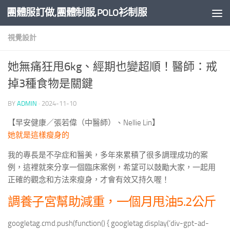
團體服訂做,團體制服,POLO衫制服
Skip to content
視覺設計
她無痛狂甩6kg、經期也變超順！醫師：戒
掉3種食物是關鍵
BY
ADMIN
·
2024-11-10
【早安健康／張若偉（中醫師）、Nellie Lin】
她就是這樣瘦身的
我的專長是不孕症和醫美，多年來累積了很多調理成功的案
例，這裡就來分享一個臨床案例，希望可以鼓勵大家，一起用
正確的觀念和方法來瘦身，才會有效又持久喔！
調養子宮幫助減重，一個月甩油5.2公斤
googletag.cmd.push(function() { googletag.display(‘div-gpt-ad-