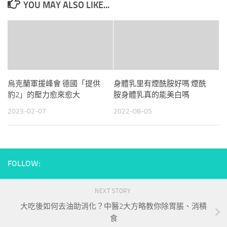
YOU MAY ALSO LIKE...
烏克蘭軍援峰會 德國「提供
身體乳里有煙酰胺好嗎 煙酰
豹2」的壓力愈來愈大
胺身體乳真的能美白嗎
2023-02-07
2022-08-05
FOLLOW:
NEXT STORY
大吃後如何去油助消化？中醫2大方略教你除胃脹、消積
食