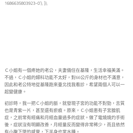
1686635803923-0’); });
Ｃ小姐有一個疼她的老公，夫妻倆住在基隆，生活幸福美滿。
不過，Ｃ小姐的婦科功能不太好，對66公斤的身材也不滿意，
因此和老公特地從基隆跑來臺北找我看診，希望兩個人可以一
起變健康。
初診時，我一把Ｃ小姐的脈，就發現子宮的功能不對勁，舌質
也是青紫一片，甚至還有瘀痕。原來，Ｃ小姐患有子宮腺肌
症，之前常有經痛和月經血量過多的症狀。做了電燒燒灼手術
後，症狀沒有明顯改善，月經量反而變得非常稀少，而且依然
有小腹下墜的感覺，下半身也常水腫。