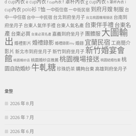
d cup內衣
e cup內衣
f 罩杯內衣
g cup內衣
i
f cup內衣
h 罩杯內衣
到府月嫂
polo衫
T恤
制服
cup內衣
一中街住宿
一中街民宿
台
台北到府坐月子
台南到
中一中住宿
台中一中民宿
台北桃園機場接送
台東伴手禮
台東名
府坐月子
台東人氣伴手禮
台東人氣名產
大圖輸
產
團體服
台東必買
嘉義到府坐月子
台東必買名產
出
宜蘭民宿
婚禮錄影
工商簡介
婚禮影片
婚錄
婚禮錄影mv
新竹婚宴會
影片
新北市到府坐月子
新竹到府坐月子
館
桃園機場接送
桃
桃園婚紗店推薦
桃園婚紗店
桃園結婚包套
牛軋糖
園自助婚紗
珍珠奶茶
購夠台東
高雄到府坐月子
彙整
2026 年 8 月
2026 年 7 月
2026 年 6 月