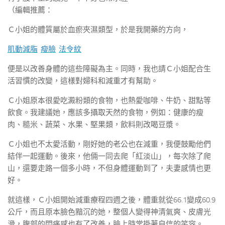
（編輯推薦：
Ｃ小姐的體質屬於血瘀夾濕類型，於是我開藥的方向，
肌動減脂
瘦臉
法令紋
便是以改善身體的這些障礙為主。同時，我也請Ｃ小姐配合生
活習慣的改變，這樣對婦科和減重才有幫助。
Ｃ小姐原本很愛吃澱粉類的食物，也熱愛咖啡、牛奶、甜點等
飲食。我建議她，應該多攝取天然的食物，例如：健康的瘦
肉、糙米、蔬菜、水果、堅果類，飲料則改喝豆漿。
Ｃ小姐也不太愛活動，剛好她的老公也在減重，我便鼓勵他們
結伴一起運動。後來，他倆一同去爬「紅淡山」，每次除了爬
山，還要走路一個多小時，不但身體運動到了，夫妻感情也更
好。
就這樣，Ｃ小姐開始減重療程四週之後，體重就從66.1變成60.9
公斤，而且原本臉色黯沉的她，整個人變得神清氣爽、皮膚光
滑，腹部的悶痛感也有了改善，臉上時常掛著自信的笑容。