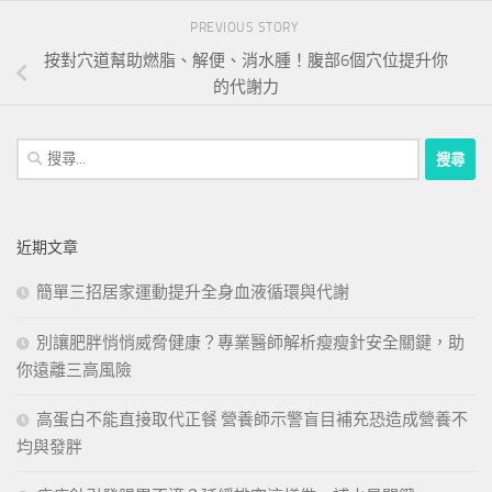
PREVIOUS STORY
按對穴道幫助燃脂、解便、消水腫！腹部6個穴位提升你
的代謝力
搜
尋
關
鍵
近期文章
字:
簡單三招居家運動提升全身血液循環與代謝
別讓肥胖悄悄威脅健康？專業醫師解析瘦瘦針安全關鍵，助
你遠離三高風險
高蛋白不能直接取代正餐 營養師示警盲目補充恐造成營養不
均與發胖