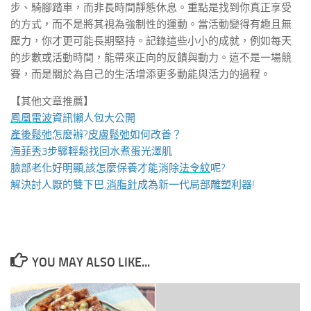
步、騎腳踏車，而非長時間靜態休息。重點是找到你真正享受
的方式，而不是將其視為強制性的運動。當活動變得有趣且無
壓力，你才更可能長期堅持。記錄這些小小的成就，例如每天
的步數或活動時間，能帶來正向的反饋與動力。這不是一場競
賽，而是關於為自己的生活增添更多動能與活力的過程。
【其他文章推薦】
鳳凰電波
資訊懶人包大公開
產後鬆弛
怎麼辦?
皮膚鬆弛
如何改善？
海菲秀
3步驟輕鬆找回水煮蛋光澤肌
臉部老化好明顯,該怎麼保養才能消除
法令紋
呢?
解決討人厭的雙下巴,
消脂針
成為新一代局部雕塑利器!
YOU MAY ALSO LIKE...