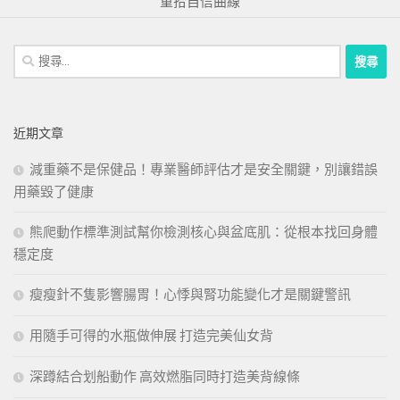
重拾自信曲線
搜
尋
關
鍵
近期文章
字:
減重藥不是保健品！專業醫師評估才是安全關鍵，別讓錯誤
用藥毀了健康
熊爬動作標準測試幫你檢測核心與盆底肌：從根本找回身體
穩定度
瘦瘦針不隻影響腸胃！心悸與腎功能變化才是關鍵警訊
用隨手可得的水瓶做伸展 打造完美仙女背
深蹲結合划船動作 高效燃脂同時打造美背線條