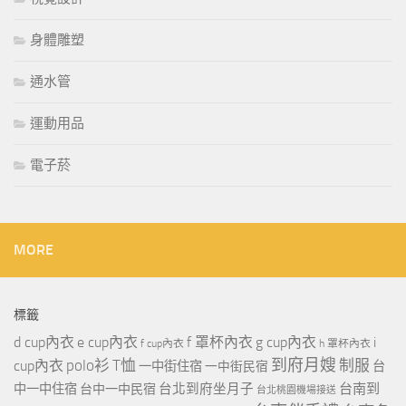
身體雕塑
通水管
運動用品
電子菸
MORE
標籤
d cup內衣
e cup內衣
f 罩杯內衣
g cup內衣
i
f cup內衣
h 罩杯內衣
到府月嫂
polo衫
T恤
制服
cup內衣
一中街住宿
一中街民宿
台
台北到府坐月子
台南到
中一中住宿
台中一中民宿
台北桃園機場接送