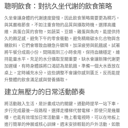
聰明飲食：對抗久坐代謝的飲食策略
久坐會讓身體的代謝速度變慢，因此飲食策略需要更為精巧。
與其嚴格節食，不如注重食物的品質與攝取時機。選擇高纖
維、高蛋白質的食物，如蔬菜、豆類、雞蛋與魚肉，能提供持
久的飽足感，避免下午的零食衝動。避免精緻碳水化合物與含
糖飲料，它們會導致血糖急升驟降，加深疲勞與飢餓感。試著
將午餐分成兩小份，間隔兩到三小時食用，保持血糖穩定，維
持能量水平。充足的水分攝取至關重要，缺水會讓新陳代謝更
加遲緩，有時身體誤將口渴認為是飢餓。準備一個大水壺放在
桌上，定時補充水分。這些調整不會讓你感到匱乏，反而能提
升整體的飲食滿足感與營養攝取。
建立無壓力的日常活動節奏
將活動融入生活，是計畫成功的關鍵。通勤時提早一站下車，
步行完成最後一段路程。選擇走樓梯代替電梯，即使只是幾層
樓，也能有效增加日常活動量。晚上看電視時，可以在地板上
進行簡單的伸展或核心訓練。週末安排輕鬆的戶外活動，如散