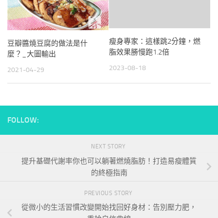
瘦身專家：這樣跳2分鐘，燃
豆瓣醬燒豆腐的做法是什
脂效果勝慢跑1.2倍
麼？_大圖輸出
2023-08-18
2021-04-29
FOLLOW:
NEXT STORY
提升基礎代謝率你也可以躺著燃燒脂肪！打造易瘦體質
的終極指南
PREVIOUS STORY
從微小的生活習慣改變開始找回好身材：告別壓力肥，