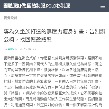
團體服訂做,團體制服,POLO衫制服
Skip to content
視覺設計
專為久坐族打造的無壓力瘦身計畫：告別辦
公椅，找回輕盈體態
BY
ADMIN
·
2026-04-27
長時間坐在辦公桌前，你是否也感到身體逐漸僵硬，腰間不知
不覺多了一圈贅肉？現代人的生活模式讓久坐成為常態，隨之
而來的是新陳代謝下降、脂肪堆積，以及各種健康隱憂。然
而，瘦身並非一定要在健身房揮汗如雨，或是進行極端的飲食
控制。對於忙碌的上班族來說，一套融入日常的無壓力計畫，
才是可持續且有效的解決方案。這份計畫的核心在於「微調」
與「持續」，透過小小的改變累積巨大的成效。它不需要你抽
出大段時間，而是將活動自然嵌入工作與生活間隙。從調整坐
姿、利用通勤時間，到選擇對的食物，每一個步驟都設計得簡