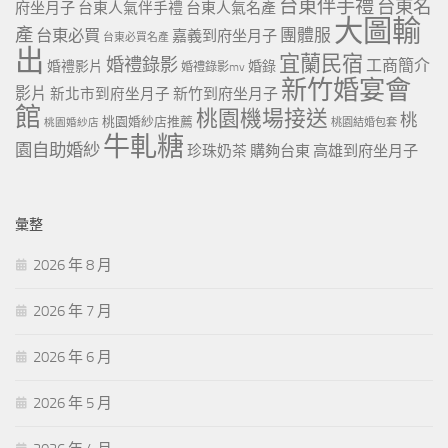
台東伴手禮
台東名
府坐月子
台東人氣伴手禮
台東人氣名產
大圖輸
產
團體服
台東必買
嘉義到府坐月子
台東必買名產
出
宜蘭民宿
婚禮錄影
工商簡介
婚禮影片
婚錄
婚禮錄影mv
新竹婚宴會
影片
新北市到府坐月子
新竹到府坐月子
館
桃園機場接送
桃
桃園婚紗店推薦
桃園婚紗店
桃園結婚包套
牛軋糖
園自助婚紗
珍珠奶茶
購夠台東
高雄到府坐月子
彙整
2026 年 8 月
2026 年 7 月
2026 年 6 月
2026 年 5 月