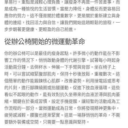
單易行。重點是減輕心理負擔，讓瘦身不再是一件苦差事，而
是成為一種愉悅的生活習慣。當壓力降低，身體反而更容易回
應你的努力。這不僅是關於體重數字，更是關於重新建立與身
體的連結，找回活力與自信。讓我們開始這趟輕鬆的旅程，一
步步朝著更健康、更輕盈的自己前進。
從辦公椅開始的微運動革命
你的辦公椅可以是最佳的瘦身起點。許多微小的動作能在不影
響工作的情況下，悄悄啟動身體的代謝引擎。試著每小時起身
活動兩分鐘，去倒杯水、伸展一下手臂與背部。坐在椅子上
時，可以嘗試縮緊腹部肌肉，保持十秒後放鬆，重複數次。這
個簡單的動作能鍛鍊核心肌群，改善姿勢。利用接電話或思考
的片刻，進行腳踝繞圈或抬腿運動，促進下肢血液循環。這些
看似不起眼的動作，能有效對抗久坐帶來的血液淤滯與肌肉萎
縮。關鍵在於養成習慣，設定手機提醒，讓短暫的活動成為工
作流程的一部分。當微運動成為日常，你將發現精神更集中，
疲勞感減輕，腰腹也逐漸緊實。這是一場靜悄悄的革命，不需
要額外裝備或空間，只需要一點意識與堅持。