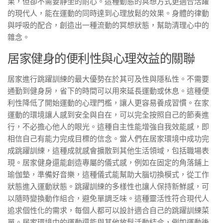
果，但卻不需要靜坐的耐心。這種動態的冥想方式更適合活躍
的現代人，能在運動的同時達到心理放鬆的效果。身體的律動
與呼吸的配合，創造出一種流動的冥想狀態，幫助清理心中的
雜念。
居家健身的便利性與心理效益的關聯
居家進行跳躍訓練的最大優勢在於其可及性與隱私性。不需要
通勤到健身房，省下的時間可以用來延長運動或休息。這種便
利性降低了開始運動的心理門檻，讓人更容易養成習慣。在家
運動的環境讓人感到安全與自在，可以完全按照自己的節奏進
行，不必擔心他人的眼光。這種自主性能增強自我效能感，即
相信自己有能力完成目標的信念。當人們在居家環境中成功完
成跳躍訓練，這種成就感會擴散到其他生活領域，包括職場表
現。居家健身還能創造專屬的儀式感，例如在固定的角落鋪上
瑜伽墊，準備好音樂，這種儀式能幫助大腦切換模式，從工作
狀態進入運動狀態。跳躍訓練的多樣性也讓人保持新鮮感，可
以隨時變換動作組合，避免單調乏味。這種靈活性符合現代人
追求個性化的需求，每個人都可以設計適合自己的跳躍訓練菜
單。居家環境中的運動還能與其他放鬆活動結合，例如運動後