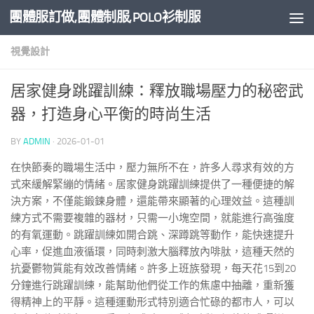
團體服訂做,團體制服,POLO衫制服
Skip to content
視覺設計
居家健身跳躍訓練：釋放職場壓力的秘密武
器，打造身心平衡的時尚生活
BY
ADMIN
·
2026-01-01
在快節奏的職場生活中，壓力無所不在，許多人尋求有效的方
式來緩解緊繃的情緒。居家健身跳躍訓練提供了一種便捷的解
決方案，不僅能鍛鍊身體，還能帶來顯著的心理效益。這種訓
練方式不需要複雜的器材，只需一小塊空間，就能進行高強度
的有氧運動。跳躍訓練如開合跳、深蹲跳等動作，能快速提升
心率，促進血液循環，同時刺激大腦釋放內啡肽，這種天然的
抗憂鬱物質能有效改善情緒。許多上班族發現，每天花15到20
分鐘進行跳躍訓練，能幫助他們從工作的焦慮中抽離，重新獲
得精神上的平靜。這種運動形式特別適合忙碌的都市人，可以