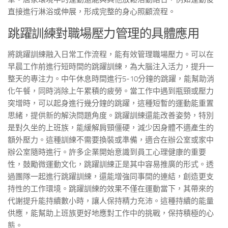
直接進行淋浴或伸展，形成完整的身心照顧流程。
跳躍訓練對職場壓力管理的具體應用
將跳躍訓練融入日常工作流程，能有效管理職場壓力。可以在
早晨工作前進行短時間的跳躍訓練，為大腦注入活力，提升一
整天的專注力。中午休息時間進行5-10分鐘的跳躍，能幫助消
化午餐，同時消除上午累積的疲勞。當工作中遇到瓶頸或壓力
突增時，可以起身進行幾分鐘的跳躍，這種短暫的運動能重置
思緒，提供新的解決問題角度。跳躍訓練還能改善姿勢，特別
是對久坐的上班族，能緩解肩頸僵硬，減少因身體不適產生的
額外壓力。這種訓練不需要換裝或準備，適合在辦公室或家中
辦公室隨時進行。許多企業開始意識到員工心理健康的重要
性，鼓勵微運動文化，跳躍訓練正是其中容易推廣的形式。透
過團隊一起進行跳躍訓練，還能增強同事間的連結，創造更支
持性的工作環境。跳躍訓練的效果不僅在運動當下，其帶來的
代謝提升能持續數小時，讓人保持精力充沛。這種持續的能量
供應，能幫助上班族更好地應對工作中的挑戰，保持積極的心
態。