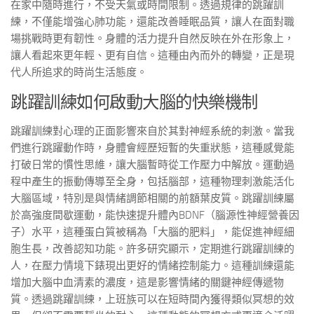
在家中隨時進行，不受天氣或時間限制。透過規律的跳躍訓
練，不僅能增強心肺功能，還能改善睡眠品質，讓人在面對職
場挑戰時更有韌性。身體的活力提升自然反映在外在形象上，
讓人看起來更年輕、更有自信。這種由內而外的轉變，正是現
代人所追求的時尚生活態度。
跳躍訓練如何啟動大腦的快樂機制
跳躍訓練對心理的正面影響來自於其對神經系統的刺激。當我
們進行跳躍動作時，身體會經歷短暫的失重狀態，這種感覺能
打破日常的慣性思維，讓大腦暫時從工作壓力中解放。運動過
程中產生的振動傳導至全身，包括腦部，這種物理刺激能活化
大腦區域，特別是與情緒調節相關的前額葉皮質。跳躍訓練屬
於高強度間歇運動，能快速提升體內BDNF（腦源性神經營養因
子）水平，這種蛋白質被稱為「大腦的肥料」，能促進神經細
胞生長，改善認知功能。許多研究顯示，定期進行跳躍訓練的
人，在壓力情境下錶現出更好的情緒控制能力。這種訓練還能
增加大腦中血清素的濃度，這是影響情緒的關鍵神經傳遞物
質。透過跳躍訓練，上班族可以在短時間內獲得類似冥想的效