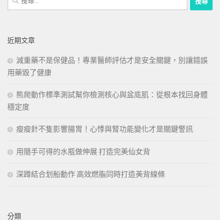
尋
關
鍵
近期文章
字:
減重藥不是保健品！專業醫師評估才是安全關鍵，別讓錯誤
用藥毀了健康
熊爬動作標準測試幫你檢測核心與盆底肌：從根本找回身體
穩定度
瘦瘦針不隻影響腸胃！心悸與腎功能變化才是關鍵警訊
用隨手可得的水瓶做伸展 打造完美仙女背
深蹲結合划船動作 高效燃脂同時打造美背線條
分類