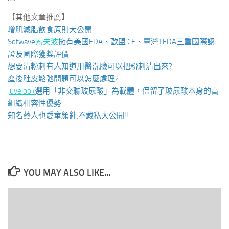
【其他文章推薦】
增肌減脂
飲食原則大公開
Sofwave
索夫波
擁有美國FDA、歐盟 CE、臺灣TFDA三重國際認
證及國際獲獎評價
想要
清粉刺
有人知道用
醫洗臉
可以把
粉刺
清出來?
產後
肚皮鬆弛
問題可以怎麼處理?
Juvelook
選用「非交聯玻尿酸」為載體，保留了玻尿酸本身的高
組織相容性優勢
知名藝人也愛
童顏針
,不藏私大公開!!
YOU MAY ALSO LIKE...