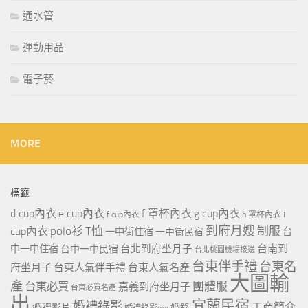
通水管
運動用品
電子菸
MORE
標籤
d cup內衣
e cup內衣
f 罩杯內衣
g cup內衣
i
f cup內衣
h 罩杯內衣
到府月嫂
polo衫
T恤
制服
cup內衣
一中街住宿
一中街民宿
台
台北到府坐月子
台南到
中一中住宿
台中一中民宿
台北桃園機場接送
台東伴手禮
台東名
府坐月子
台東人氣伴手禮
台東人氣名產
大圖輸
產
團體服
台東必買
嘉義到府坐月子
台東必買名產
出
宜蘭民宿
婚禮錄影
工商簡介
婚禮影片
婚錄