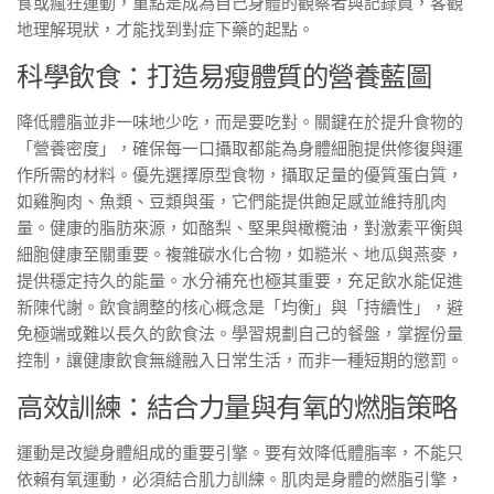
食或瘋狂運動，重點是成為自己身體的觀察者與記錄員，客觀
地理解現狀，才能找到對症下藥的起點。
科學飲食：打造易瘦體質的營養藍圖
降低體脂並非一味地少吃，而是要吃對。關鍵在於提升食物的
「營養密度」，確保每一口攝取都能為身體細胞提供修復與運
作所需的材料。優先選擇原型食物，攝取足量的優質蛋白質，
如雞胸肉、魚類、豆類與蛋，它們能提供飽足感並維持肌肉
量。健康的脂肪來源，如酪梨、堅果與橄欖油，對激素平衡與
細胞健康至關重要。複雜碳水化合物，如糙米、地瓜與燕麥，
提供穩定持久的能量。水分補充也極其重要，充足飲水能促進
新陳代謝。飲食調整的核心概念是「均衡」與「持續性」，避
免極端或難以長久的飲食法。學習規劃自己的餐盤，掌握份量
控制，讓健康飲食無縫融入日常生活，而非一種短期的懲罰。
高效訓練：結合力量與有氧的燃脂策略
運動是改變身體組成的重要引擎。要有效降低體脂率，不能只
依賴有氧運動，必須結合肌力訓練。肌肉是身體的燃脂引擎，