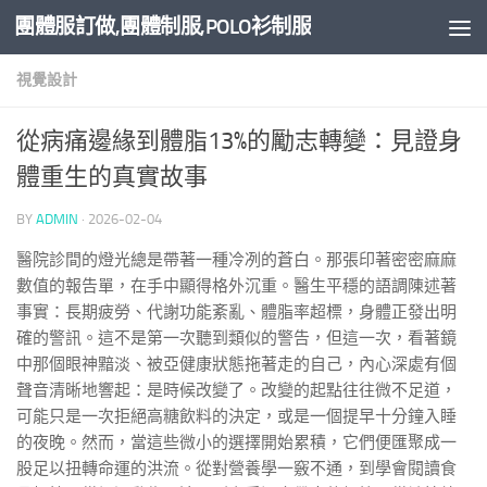
團體服訂做,團體制服,POLO衫制服
Skip to content
視覺設計
從病痛邊緣到體脂13%的勵志轉變：見證身
體重生的真實故事
BY
ADMIN
·
2026-02-04
醫院診間的燈光總是帶著一種冷冽的蒼白。那張印著密密麻麻
數值的報告單，在手中顯得格外沉重。醫生平穩的語調陳述著
事實：長期疲勞、代謝功能紊亂、體脂率超標，身體正發出明
確的警訊。這不是第一次聽到類似的警告，但這一次，看著鏡
中那個眼神黯淡、被亞健康狀態拖著走的自己，內心深處有個
聲音清晰地響起：是時候改變了。改變的起點往往微不足道，
可能只是一次拒絕高糖飲料的決定，或是一個提早十分鐘入睡
的夜晚。然而，當這些微小的選擇開始累積，它們便匯聚成一
股足以扭轉命運的洪流。從對營養學一竅不通，到學會閱讀食