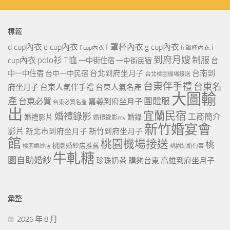
標籤
d cup內衣
e cup內衣
f 罩杯內衣
g cup內衣
i
f cup內衣
h 罩杯內衣
到府月嫂
polo衫
T恤
制服
cup內衣
一中街住宿
一中街民宿
台
台北到府坐月子
台南到
中一中住宿
台中一中民宿
台北桃園機場接送
台東伴手禮
台東名
府坐月子
台東人氣伴手禮
台東人氣名產
大圖輸
產
團體服
台東必買
嘉義到府坐月子
台東必買名產
出
宜蘭民宿
婚禮錄影
工商簡介
婚禮影片
婚錄
婚禮錄影mv
新竹婚宴會
影片
新北市到府坐月子
新竹到府坐月子
館
桃園機場接送
桃
桃園婚紗店推薦
桃園婚紗店
桃園結婚包套
牛軋糖
園自助婚紗
珍珠奶茶
購夠台東
高雄到府坐月子
彙整
2026 年 8 月