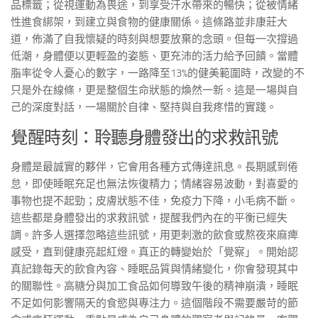
品標籤；從視運動為畏途，到享受汗水帶來的暢快；從被情緒
性進食綁架，到建立與食物的健康關係。這條路並非康莊大
道，佈滿了自我懷疑的時刻與想要放棄的念頭。但每一次撐過
低潮，身體便以更輕盈的姿態、更充沛的活力給予回饋。當體
脂率從令人憂心的數字，一路降至13%的健美範圍時，改變的不
只是外在線條，更是整個生命狀態的煥然一新。這是一場與自
己的深度對話，一場關於自律、堅持與自我疼惜的實踐。
覺醒時刻：聆聽身體發出的求救訊號
身體是最誠實的夥伴，它會用各種方式傳達訊息。長期感到倦
怠，即使睡眠充足也無法恢復精力；情緒容易波動，對喜愛的
事物也提不起勁；皮膚狀態不佳，免疫力下降，小毛病不斷。
這些都是身體發出的求救訊號，提醒我們內在的平衡已經失
調。許多人選擇忽略這些訊號，用更刺激的飲食或熬夜來麻痺
感受，直到健康亮起紅燈。真正的轉變始於「覺察」。開始認
真記錄每天的飲食內容、睡眠品質與情緒變化，你會發現其中
的關聯性。高糖分與加工食品如何導致午後的精神崩潰，睡眠
不足如何影響隔天的食慾與專注力。這個階段不需要嚴苛的節