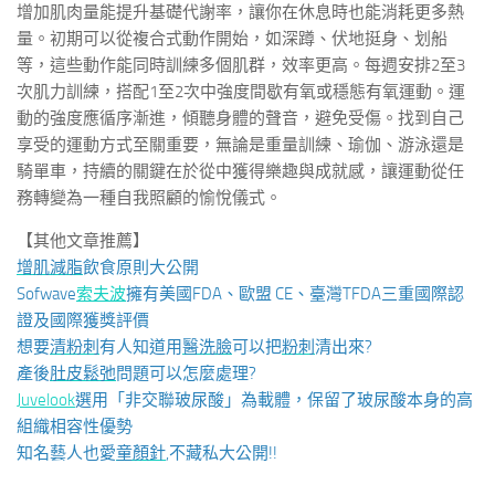
增加肌肉量能提升基礎代謝率，讓你在休息時也能消耗更多熱
量。初期可以從複合式動作開始，如深蹲、伏地挺身、划船
等，這些動作能同時訓練多個肌群，效率更高。每週安排2至3
次肌力訓練，搭配1至2次中強度間歇有氧或穩態有氧運動。運
動的強度應循序漸進，傾聽身體的聲音，避免受傷。找到自己
享受的運動方式至關重要，無論是重量訓練、瑜伽、游泳還是
騎單車，持續的關鍵在於從中獲得樂趣與成就感，讓運動從任
務轉變為一種自我照顧的愉悅儀式。
【其他文章推薦】
增肌減脂
飲食原則大公開
Sofwave
索夫波
擁有美國FDA、歐盟 CE、臺灣TFDA三重國際認
證及國際獲獎評價
想要
清粉刺
有人知道用
醫洗臉
可以把
粉刺
清出來?
產後
肚皮鬆弛
問題可以怎麼處理?
Juvelook
選用「非交聯玻尿酸」為載體，保留了玻尿酸本身的高
組織相容性優勢
知名藝人也愛
童顏針
,不藏私大公開!!