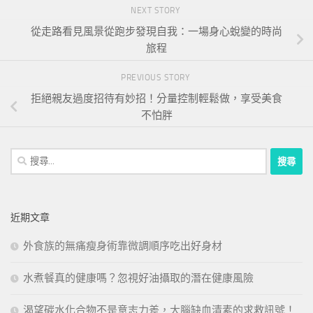
NEXT STORY
從走路看見風景從跑步發現自我：一場身心蛻變的時尚
旅程
PREVIOUS STORY
拒絕親友過度招待有妙招！分量控制輕鬆做，享受美食
不怕胖
搜
尋
關
鍵
近期文章
字:
外食族的無痛瘦身術靠微調順序吃出好身材
水煮餐真的健康嗎？忽視好油攝取的潛在健康風險
渴望碳水化合物不是意志力差，大腦缺血清素的求救訊號！