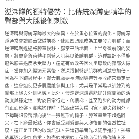
逆深蹲的獨特優勢：比傳統深蹲更精準的
臀部與大腿後側刺激
逆深蹲與傳統深蹲最大的差異，在於重心位置的變化。傳統深
蹲通常會讓膝蓋微微前移，使股四頭肌成為主要發力肌群；而
逆深蹲則透過將膝蓋後移、腳掌平貼地面、上半身微前傾的姿
勢，將更多負荷轉移到臀大肌與腿後腱肌群。這種設計不僅能
避免膝蓋過度承受壓力，還能有效改善因久坐導致的臀部失憶
症。當你加入慢速元素後，逆深蹲對臀部肌群的刺激會加倍。
因為在下蹲過程中，臀大肌需要長時間維持等長收縮來穩定骨
盆，這會迫使更多肌纖維參與工作，尤其是平常難以訓練到的
臀部上緣與外側區域。此外，慢速逆深蹲還能提升髖關節的活
動度與穩定性，對於日常行走、爬樓梯、甚至跑步的動力鏈都
有正面影響。實際操作時，站距建議與肩同寬，腳尖微朝外，
下蹲時想像臀部向後坐一張無形的椅子，膝蓋盡量不超過腳
尖。在下蹲最低點，你會感受到臀部與大腿後側的強烈拉扯
感，這正是正確的啟動訊號。建議初學者先以徒手進行，熟練
後再逐步增加負重，如壺鈴或槓鈴，但務必保持動作速度不