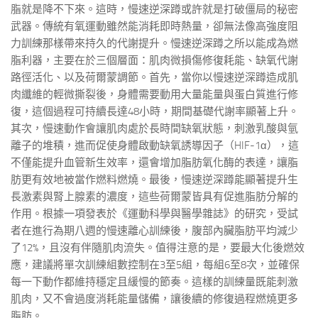
脂就是降不下來。這時，慢速逆深蹲或許就是打破僵局的秘密
武器。傳統有氧運動雖然能消耗即時熱量，卻無法像高強度阻
力訓練那樣帶來持久的代謝提升。慢速逆深蹲之所以能成為燃
脂利器，主要在於三個層面：肌肉微損傷修復耗能、缺氧代謝
路徑活化、以及荷爾蒙調節。首先，當你以慢速逆深蹲造成肌
肉纖維的輕微撕裂後，身體需要動用大量能量與蛋白質進行修
復，這個過程可持續長達48小時，期間基礎代謝率顯著上升。
其次，慢速動作會讓肌肉處於長時間缺氧狀態，刺激乳酸與氫
離子的堆積，進而促使身體啟動缺氧誘導因子（HIF-1α），這
不僅能提升血管新生效率，還會增加脂肪氧化酶的表達，讓脂
肪更有效地被當作燃料燃燒。最後，慢速逆深蹲能顯著提升生
長激素與腎上腺素的濃度，這些荷爾蒙皆具有促進脂肪分解的
作用。根據一項發表於《運動科學與醫學雜誌》的研究，受試
者在進行為期八週的慢速離心訓練後，腹部內臟脂肪平均減少
了12%，且沒有伴隨肌肉流失。值得注意的是，要最大化後燃效
應，建議將單次訓練組數控制在3至5組，每組6至8次，並確保
每一下動作都維持穩定且緩慢的節奏。這樣的訓練量既能刺激
肌肉，又不會過度消耗能量儲備，讓後續的修復過程燃燒更多
脂肪。