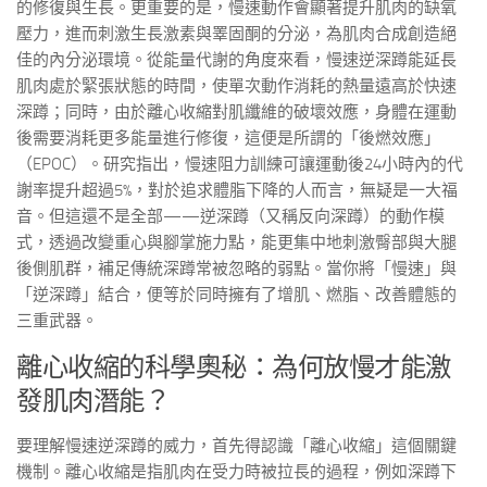
的修復與生長。更重要的是，慢速動作會顯著提升肌肉的缺氧
壓力，進而刺激生長激素與睪固酮的分泌，為肌肉合成創造絕
佳的內分泌環境。從能量代謝的角度來看，慢速逆深蹲能延長
肌肉處於緊張狀態的時間，使單次動作消耗的熱量遠高於快速
深蹲；同時，由於離心收縮對肌纖維的破壞效應，身體在運動
後需要消耗更多能量進行修復，這便是所謂的「後燃效應」
（EPOC）。研究指出，慢速阻力訓練可讓運動後24小時內的代
謝率提升超過5%，對於追求體脂下降的人而言，無疑是一大福
音。但這還不是全部——逆深蹲（又稱反向深蹲）的動作模
式，透過改變重心與腳掌施力點，能更集中地刺激臀部與大腿
後側肌群，補足傳統深蹲常被忽略的弱點。當你將「慢速」與
「逆深蹲」結合，便等於同時擁有了增肌、燃脂、改善體態的
三重武器。
離心收縮的科學奧秘：為何放慢才能激
發肌肉潛能？
要理解慢速逆深蹲的威力，首先得認識「離心收縮」這個關鍵
機制。離心收縮是指肌肉在受力時被拉長的過程，例如深蹲下