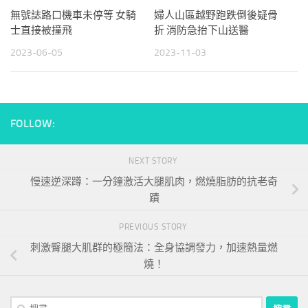
無號誌路口機車未停等 女騎
婦人山區越野跑跌倒後疑骨
士直接被撞飛
折 消防急抬下山送醫
2023-06-05
2023-11-03
FOLLOW:
NEXT STORY
慢速逆深蹲：一分鐘激活大腿肌肉，燃燒脂肪的抗老奇
蹟
PREVIOUS STORY
刺激臀腿大肌群的極簡法：全身協調發力，加速熱量燃
燒！
搜