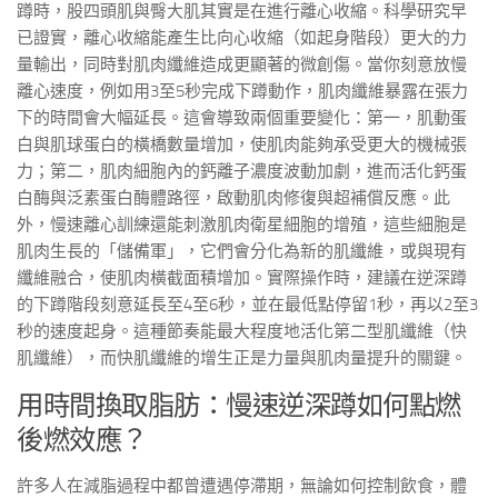
蹲時，股四頭肌與臀大肌其實是在進行離心收縮。科學研究早
已證實，離心收縮能產生比向心收縮（如起身階段）更大的力
量輸出，同時對肌肉纖維造成更顯著的微創傷。當你刻意放慢
離心速度，例如用3至5秒完成下蹲動作，肌肉纖維暴露在張力
下的時間會大幅延長。這會導致兩個重要變化：第一，肌動蛋
白與肌球蛋白的橫橋數量增加，使肌肉能夠承受更大的機械張
力；第二，肌肉細胞內的鈣離子濃度波動加劇，進而活化鈣蛋
白酶與泛素蛋白酶體路徑，啟動肌肉修復與超補償反應。此
外，慢速離心訓練還能刺激肌肉衛星細胞的增殖，這些細胞是
肌肉生長的「儲備軍」，它們會分化為新的肌纖維，或與現有
纖維融合，使肌肉橫截面積增加。實際操作時，建議在逆深蹲
的下蹲階段刻意延長至4至6秒，並在最低點停留1秒，再以2至3
秒的速度起身。這種節奏能最大程度地活化第二型肌纖維（快
肌纖維），而快肌纖維的增生正是力量與肌肉量提升的關鍵。
用時間換取脂肪：慢速逆深蹲如何點燃
後燃效應？
許多人在減脂過程中都曾遭遇停滯期，無論如何控制飲食，體