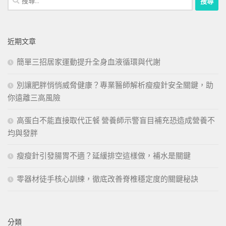
尋
關
鍵
近期文章
字:
簡單三招居家運動提升全身血液循環與代謝
別讓肥胖悄悄威脅健康？專業醫師解析瘦瘦針安全關鍵，助
你遠離三高風險
高蛋白不能直接取代正餐 營養師示警盲目補充恐造成營養不
均與發胖
瘦瘦針引發腸胃不適？延緩排空這樣做，補水是關鍵
零器材徒手核心訓練，徹底改善脊椎穩定度的關鍵秘訣
分類