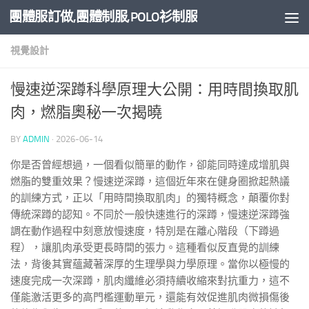
團體服訂做,團體制服,POLO衫制服
Skip to content
視覺設計
慢速逆深蹲科學原理大公開：用時間換取肌
肉，燃脂奧秘一次揭曉
BY
ADMIN
·
2026-06-14
你是否曾經想過，一個看似簡單的動作，卻能同時達成增肌與
燃脂的雙重效果？慢速逆深蹲，這個近年來在健身圈掀起熱議
的訓練方式，正以「用時間換取肌肉」的獨特概念，顛覆你對
傳統深蹲的認知。不同於一般快速進行的深蹲，慢速逆深蹲強
調在動作過程中刻意放慢速度，特別是在離心階段（下蹲過
程），讓肌肉承受更長時間的張力。這種看似反直覺的訓練
法，背後其實蘊藏著深厚的生理學與力學原理。當你以極慢的
速度完成一次深蹲，肌肉纖維必須持續收縮來對抗重力，這不
僅能激活更多的高門檻運動單元，還能有效促進肌肉微損傷後