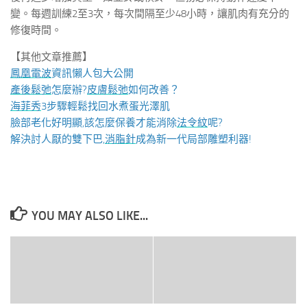
變。每週訓練2至3次，每次間隔至少48小時，讓肌肉有充分的
修復時間。
【其他文章推薦】
鳳凰電波
資訊懶人包大公開
產後鬆弛
怎麼辦?
皮膚鬆弛
如何改善？
海菲秀
3步驟輕鬆找回水煮蛋光澤肌
臉部老化好明顯,該怎麼保養才能消除
法令紋
呢?
解決討人厭的雙下巴,
消脂針
成為新一代局部雕塑利器!
YOU MAY ALSO LIKE...