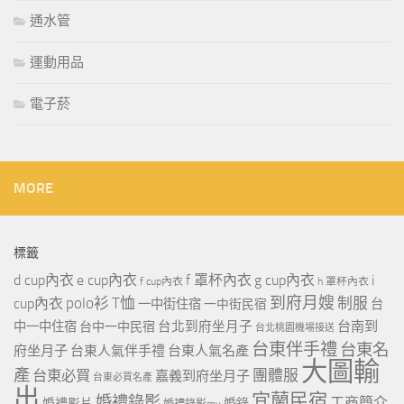
通水管
運動用品
電子菸
MORE
標籤
d cup內衣
e cup內衣
f 罩杯內衣
g cup內衣
i
f cup內衣
h 罩杯內衣
到府月嫂
polo衫
T恤
制服
cup內衣
一中街住宿
一中街民宿
台
台北到府坐月子
台南到
中一中住宿
台中一中民宿
台北桃園機場接送
台東伴手禮
台東名
府坐月子
台東人氣伴手禮
台東人氣名產
大圖輸
產
團體服
台東必買
嘉義到府坐月子
台東必買名產
出
宜蘭民宿
婚禮錄影
工商簡介
婚禮影片
婚錄