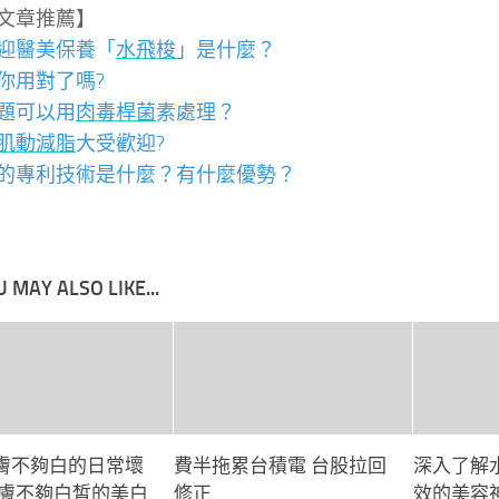
文章推薦】
迎醫美保養「
水飛梭
」是什麼？
你用對了嗎?
題可以用
肉毒桿菌
素處理？
肌動減脂
大受歡迎?
的專利技術是什麼？有什麼優勢？
 MAY ALSO LIKE...
膚不夠白的日常壞
費半拖累台積電 台股拉回
深入了解
皮膚不夠白皙的美白
修正
效的美容