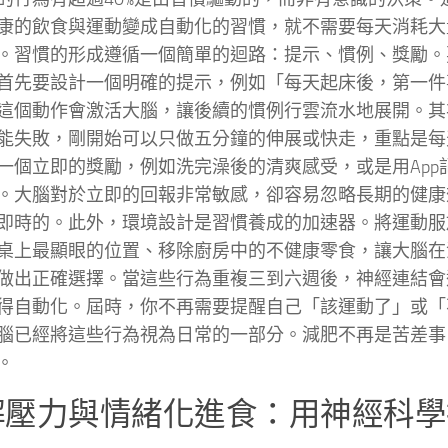
康的飲食與運動變成自動化的習慣，就不需要每天消耗大
。習慣的形成遵循一個簡單的迴路：提示、慣例、獎勵。
首先要設計一個明確的提示，例如「每天起床後，第一件
這個動作會激活大腦，讓後續的慣例行雲流水地展開。其
能失敗，剛開始可以只做五分鐘的伸展或快走，重點是每
一個立即的獎勵，例如洗完澡後的清爽感受，或是用App
。大腦對於立即的回報非常敏感，卻容易忽略長期的健康
即時的。此外，環境設計是習慣養成的加速器。將運動服
桌上最顯眼的位置、移除廚房中的不健康零食，讓大腦在
做出正確選擇。當這些行為重複三到六週後，神經連結會
得自動化。屆時，你不再需要提醒自己「該運動了」或「
腦已經將這些行為視為日常的一部分。減肥不再是苦差事
。
解壓力與情緒化進食：用神經科學