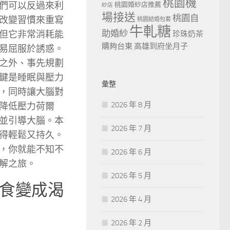
桃園機
們可以反過來利
桃園婚紗店推薦
紗店
場接送
桃園自
改變習慣來重寫
桃園結婚包套
牛軋糖
助婚紗
但它非常消耗能
珍珠奶茶
購夠台東
高雄到府坐月子
易屈服於誘惑。
之外、事先規劃
鍵是睡眠與壓力
彙整
，同時讓大腦對
2026 年 8 月
降低壓力荷爾
並引導大腦。本
2026 年 7 月
得輕鬆又持久。
，你就能不知不
2026 年 6 月
解之旅。
2026 年 5 月
食變成渴
2026 年 4 月
2026 年 2 月