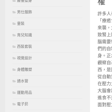
權
產後塑身
男仕服飾
許多人
「療癒
童裝
來襲，
致腎上
育兒知識
腦需要
西裝套裝
們的自
身。正
視覺設計
觀察自
西，是
身體雕塑
從自動
通水管
在壓力
大腦會
運動用品
進食不
電子菸
面對壓