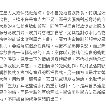
在壓力大或情緒低落時，會不自覺地暴飲暴食，特別是渴
食物」。這不僅是意志力不足，而是大腦面對威脅時的自
大腦的杏仁核會啟動警報，同時下視丘會釋放促腎上腺皮
腺分泌皮質醇。皮質醇會增加食慾，尤其是對碳水化合物
快速的能量來應對壓力。此外，壓力也會抑制前額葉皮層
制力。要破解這個惡性循環，關鍵不是壓抑食慾，而是降
念飲食是一個極有效的工具：當你感到情緒化進食的衝動
己的呼吸，感受當下的情緒與身體感覺，不帶批判地承認
因為我感到焦慮」。這個簡單的覺察動作，就能激活前額
駕駛模式切換到有意識的選擇模式。另一個方法是建立替
大時，用散步、聽音樂、寫日記或與朋友通話，來取代進
將「壓力」與這些健康行為重新配對，而不是與暴食連結
是你的錯，而是大腦的原始程式。學會用科學方法重新編
力，不再讓食物成為情緒的出口。