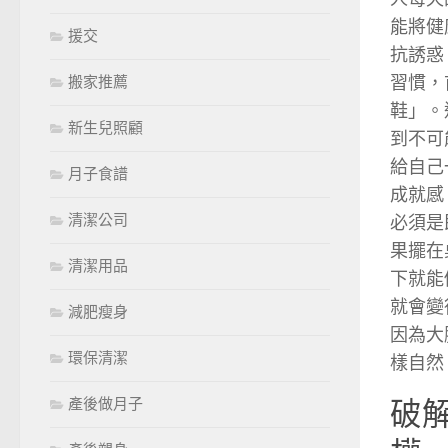
能將健
援交
抗誘惑
習慣，
搬家推薦
鞋」。
新生兒照顧
到不可
給自己
月子食譜
成就感
清潔公司
必須是
果擺在
清潔用品
下就能
就會變
減肥瘦身
因為大
環保清潔
樣自然
產後做月子
破