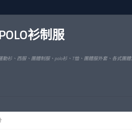
POLO衫制服
運動衫、西服、團體制服、polo衫、T恤、團體服外套、各式團
計