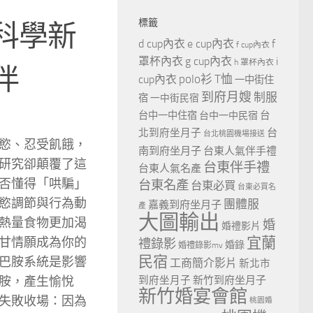
標籤
科學新
d cup內衣
e cup內衣
f
f cup內衣
罩杯內衣
g cup內衣
i
h 罩杯內衣
伴
polo衫
T恤
cup內衣
一中街住
到府月嫂
制服
宿
一中街民宿
台
台中一中住宿
台中一中民宿
北到府坐月子
台
台北桃園機場接送
慾、忍受飢餓，
南到府坐月子
台東人氣伴手禮
研究卻顛覆了這
台東伴手禮
台東人氣名產
否懂得「哄騙」
台東名產
台東必買
台東必買名
慾調節與行為動
團體服
嘉義到府坐月子
產
大圖輸出
熱量食物更加渴
婚
婚禮影片
宜蘭
甘情願成為你的
禮錄影
婚錄
婚禮錄影mv
民宿
巴胺系統是影響
工商簡介影片
新北市
胺，產生愉悅
到府坐月子
新竹到府坐月子
新竹婚宴會館
失敗收場：因為
桃園婚