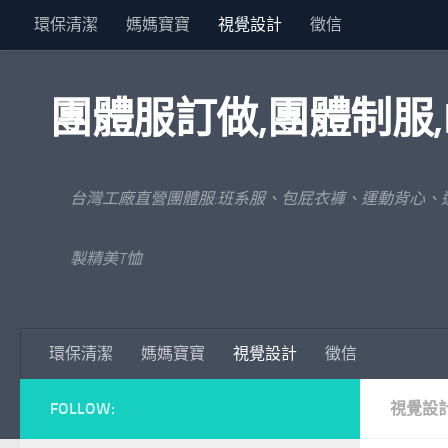
環保清潔
媽媽寶寶
視覺設計
徵信
Skip to content
團體服訂做,團體制服,
台灣工廠直營團體服:班系服、包屁衣褲、運動背心、
製精美T恤
環保清潔
媽媽寶寶
視覺設計
徵信
FOLLOW:
視覺設