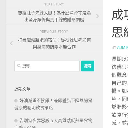
NEXT STORY
成
想瘦肚子先練大腿！為什麼深蹲才是逼
出全身線條與馬甲線的隱形關鍵
思
PREVIOUS STORY
打破越減越肥的宿命：從根源思考如何
與身體的防禦本能合作
BY
ADMI
長期以
搜
彷彿只
尋
個觀念
關
自己的
鍵
近期文章
機。如
字:
望，同
好油減重不挨餓！兼顧體脂下降與腸胃
燃脂夥
健康的聰明飲食策略
飲食行
告別宵夜罪惡感五大高質感低熱量食物
感，並
完整大公開