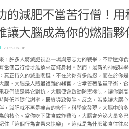
功的減肥不當苦行僧！用
維讓大腦成為你的燃脂夥
N
·
2026-06-06
來，許多人將減肥視為一場與意志力的戰爭，不斷壓抑食
有當個苦行僧才能換來苗條身材。然而，最新的神經科學
：真正持久的減重關鍵，不在於你有多能忍，而在於你是
大腦。大腦是人體最複雜的器官，它掌管著能量平衡、食
果我們總是與它對抗，大腦便會啟動防禦機制，讓你對高
時降低基礎代謝率，最終導致復胖。反之，若能讓大腦心
伴，減肥就不再是痛苦的修行。科學家發現，大腦中的多
為的核心。當你吃下甜食或炸雞時，大腦會分泌大量多巴
記住「這個行為會帶來快樂」。這就是為什麼節食往往以