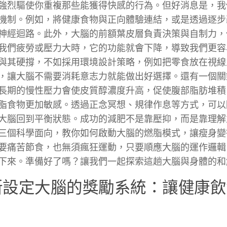
強烈驅使你重複那些能獲得快感的行為。但好消息是，我
機制。例如，將健康食物與正向體驗連結，或是透過逐步
神經迴路。此外，大腦的前額葉皮層負責決策與自制力，
我們疲勞或壓力大時，它的功能就會下降，導致我們更容
與其硬撐，不如採用環境設計策略，例如把零食放在視線
，讓大腦不需要消耗意志力就能做出好選擇。還有一個關
長期的慢性壓力會使皮質醇濃度升高，促使腹部脂肪堆積
脂食物更加敏感。透過正念冥想、規律作息等方式，可以
大腦回到平衡狀態。成功的減肥不是靠壓抑，而是靠理解
三個科學面向，教你如何啟動大腦的燃脂模式，讓瘦身變
要痛苦節食，也無須瘋狂運動，只要順應大腦的運作邏輯
下來。準備好了嗎？讓我們一起探索這趟大腦與身體的和
新設定大腦的獎勵系統：讓健康飲