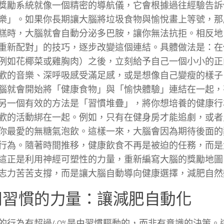
獎勵系統就像一個精密的導航儀，它會根據過往經驗告訴
樂」。如果你長期讓大腦將垃圾食物與愉悅畫上等號，那
糕時，大腦就會自動分泌多巴胺，讓你無法抗拒。相反地
重新配對」的技巧，逐步改變這個連結。具體做法是：在
例如花椰菜或雞胸肉）之後，立刻給予自己一個小小的正
歡的音樂、深呼吸感受滿足感，或是想像自己變瘦的樣子
腦就會開始將「健康食物」與「愉快體驗」連結在一起，
另一個有效的方法是「習慣堆疊」，將你想培養的健康行
歡的活動綁在一起。例如，只有在健身房才能追劇，或者
你最愛的無糖氣泡飲。這樣一來，大腦會因為期待後面的
行為。隨著時間推移，健康飲食不再是被迫的任務，而是
這正是利用神經可塑性的力量，重新編寫大腦的獎勵地圖
志力苦苦支撐，而是讓大腦自動導向健康選擇，減肥自然
用習慣的力量：讓減肥自動化
的行為有超過40%是由習慣驅動的，而非有意識的決策。