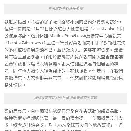
香港團客喜遊逢甲夜市
觀旅局指出，花毯節除了吸引絡繹不絕的國內外貴賓到訪外，
值得一提的是11月21日捷克駐台大使史坦格(David Steinke)率同
公使馬婷娜．盧貝休娃(Martina Rubešková)及捷克中心馬凱棠
(Markéta Záhumenská)主任一行貴賓慕名而來！除了對新社花海
的多肉植物特展驚艷不已，並頻頻與大片美麗花海合影，最後
到花毯主展區參觀，仔細聆聽導覽人員解說有關太空香菇包裝
置藝術蘊含的環境永續意義。史大使細細聽著每個展區的導
覽，同時也大讚令人嘆為觀止的主花毯規模。他表示「在我們
家鄉捷克，大家也很喜歡花卉」，他來到花毯節現場感覺心情
格外愉快。
觀旅局陳育正副局長接待遠自捷克的貴賓
觀旅局表示，台中國際花毯節已是全台花卉活動的領導品牌，
接連榮獲交通部觀光署「最佳國旅潛力獎」、美國繆思設計大
獎「概念設計鉑金獎」及「2024全球百大目的地故事獎」，凸