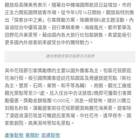
觀旅局長陳美秀表示，隨著台中機場國際航班日益增加，市府
正全力開拓國際旅客市場，從今年5月14日開始，觀旅局特別推
出「探索台中之美」引客獎勵方案，陸續舉辦6波主題活動，內
容涵括台中優質溫泉、自行車騎乘樂、海線風光、都市繁華及
田野花卉美景等，藉由國內各大旅行社包裝銷售，希望能吸引
更多國內外旅客前來感受台中的獨特魅力。
捷克貴賓欣賞花毯節主花毯秀
其中花毯節引客獎勵標的主要以國外團客為主，包裝花毯節逛
花海行程，吸引國際團客造訪花毯園區及周邊旅遊亮點（新社
為主，豐原、石岡、東勢、和平等為輔）、商圈、觀光工廠或
觀光景點等至少1處，且入住台中合法旅宿2晚即可獲取引客獎
勵優惠，獎勵金額每團10,000元，消息一經發佈，總計20團立
刻報名秒殺，滿載遊客前往花毯節觀賞絢麗花海美景，遊客除
了漫遊浪漫花毯並可暢遊后里馬場、中社花市、逢甲夜市、國
家歌劇院、高美濕地等知名景點。
產後鬆弛
童顏針
皮膚鬆弛