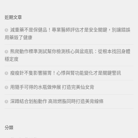
關
鍵
近期文章
字:
減重藥不是保健品！專業醫師評估才是安全關鍵，別讓錯誤
用藥毀了健康
熊爬動作標準測試幫你檢測核心與盆底肌：從根本找回身體
穩定度
瘦瘦針不隻影響腸胃！心悸與腎功能變化才是關鍵警訊
用隨手可得的水瓶做伸展 打造完美仙女背
深蹲結合划船動作 高效燃脂同時打造美背線條
分類