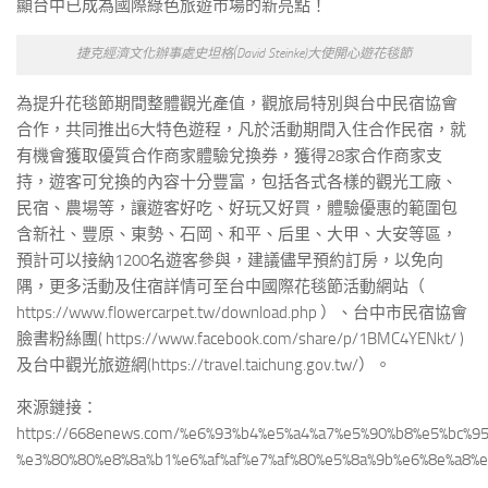
顯台中已成為國際綠色旅遊市場的新亮點！
捷克經濟文化辦事處史坦格(David Steinke)大使開心遊花毯節
為提升花毯節期間整體觀光產值，觀旅局特別與台中民宿協會
合作，共同推出6大特色遊程，凡於活動期間入住合作民宿，就
有機會獲取優質合作商家體驗兌換券，獲得28家合作商家支
持，遊客可兌換的內容十分豐富，包括各式各樣的觀光工廠、
民宿、農場等，讓遊客好吃、好玩又好買，體驗優惠的範圍包
含新社、豐原、東勢、石岡、和平、后里、大甲、大安等區，
預計可以接納1200名遊客參與，建議儘早預約訂房，以免向
隅，更多活動及住宿詳情可至台中國際花毯節活動網站（
https://www.flowercarpet.tw/download.php ）、台中市民宿協會
臉書粉絲團( https://www.facebook.com/share/p/1BMC4YENkt/ )
及台中觀光旅遊網(https://travel.taichung.gov.tw/）。
來源鏈接：
https://668enews.com/%e6%93%b4%e5%a4%a7%e5%90%b8%e5%bc%9
%e3%80%80%e8%8a%b1%e6%af%af%e7%af%80%e5%8a%9b%e6%8e%a8%