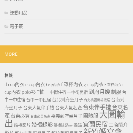
運動用品
電子菸
MORE
標籤
d cup內衣
e cup內衣
f 罩杯內衣
g cup內衣
i
f cup內衣
h 罩杯內衣
到府月嫂
polo衫
T恤
制服
cup內衣
一中街住宿
一中街民宿
台
台北到府坐月子
台南到
中一中住宿
台中一中民宿
台北桃園機場接送
台東伴手禮
台東名
府坐月子
台東人氣伴手禮
台東人氣名產
大圖輸
產
團體服
台東必買
嘉義到府坐月子
台東必買名產
出
宜蘭民宿
婚禮錄影
工商簡介
婚禮影片
婚錄
婚禮錄影mv
新竹婚宴會