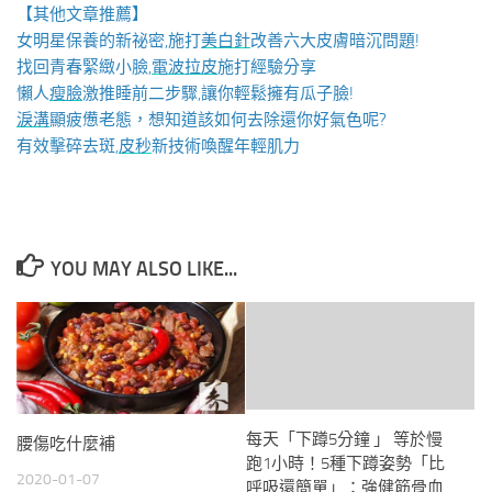
【其他文章推薦】
女明星保養的新祕密,施打
美白針
改善六大皮膚暗沉問題!
找回青春緊緻小臉,
電波拉皮
施打經驗分享
懶人
瘦臉
激推睡前二步驟,讓你輕鬆擁有瓜子臉!
淚溝
顯疲憊老態，想知道該如何去除還你好氣色呢?
有效擊碎去斑,
皮秒
新技術喚醒年輕肌力
YOU MAY ALSO LIKE...
每天「下蹲5分鐘 」 等於慢
腰傷吃什麼補
跑1小時！5種下蹲姿勢「比
2020-01-07
呼吸還簡單」：強健筋骨血