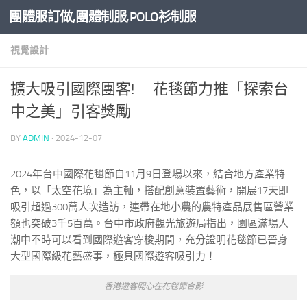
團體服訂做,團體制服,POLO衫制服
Skip to content
視覺設計
擴大吸引國際團客! 花毯節力推「探索台
中之美」引客獎勵
BY
ADMIN
·
2024-12-07
2024年台中國際花毯節自11月9日登場以來，結合地方產業特
色，以「太空花境」為主軸，搭配創意裝置藝術，開展17天即
吸引超過300萬人次造訪，連帶在地小農的農特產品展售區營業
額也突破3千5百萬。台中市政府觀光旅遊局指出，園區滿場人
潮中不時可以看到國際遊客穿梭期間，充分證明花毯節已晉身
大型國際級花藝盛事，極具國際遊客吸引力！
香港遊客開心在花毯節合影