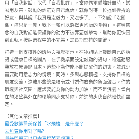
用「自我對話」取代「自我批評」。當你偶爾偏離計畫時，試
著用友善、鼓勵的語氣對自己說話，就像對待一位遇到挫折的
好友。與其說「我真是沒毅力，又吃多了」，不如說「沒關
係，這只是一餐，我下一餐可以選擇更均衡的食物」。這種慈
悲的自我對話能保護你的動力不被罪惡感擊垮，幫助你更快回
到正軌。接納過程中的不完美，是長期堅持的關鍵。
打造一個支持性的環境與視覺提示。在冰箱貼上鼓勵自己的話
語或健康目標的圖片，在手機桌面設定鼓勵的語句，將運動服
裝放在床邊顯眼處。這些小動作能不斷提醒你的初衷，並減少
需要動用意志力的情境。同時，多與心態積極、支持你目標的
朋友交流，遠離那些總是唱衰或引誘你放棄的負面聲音。你的
環境與社交圈，應該要能為你的動力加油，而不是洩氣。當內
在的渴望與外在的環境同步支持你，前進的步伐自然輕快而堅
定。
【其他文章推薦】
最受歡迎醫美保養「
水飛梭
」是什麼？
去角質
你用對了嗎?
哪些問題可以用
肉毒桿菌
素處理？