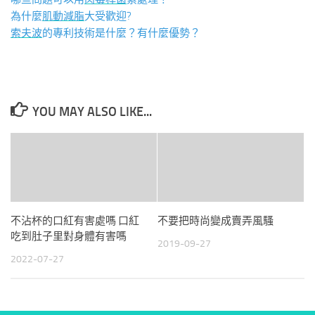
為什麼
肌動減脂
大受歡迎?
索夫波
的專利技術是什麼？有什麼優勢？
YOU MAY ALSO LIKE...
不沾杯的口紅有害處嗎 口紅
不要把時尚變成賣弄風騷
吃到肚子里對身體有害嗎
2019-09-27
2022-07-27