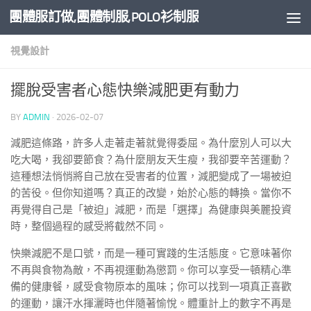
團體服訂做,團體制服,POLO衫制服
Skip to content
視覺設計
擺脫受害者心態快樂減肥更有動力
BY
ADMIN
·
2026-02-07
減肥這條路，許多人走著走著就覺得委屈。為什麼別人可以大
吃大喝，我卻要節食？為什麼朋友天生瘦，我卻要辛苦運動？
這種想法悄悄將自己放在受害者的位置，減肥變成了一場被迫
的苦役。但你知道嗎？真正的改變，始於心態的轉換。當你不
再覺得自己是「被迫」減肥，而是「選擇」為健康與美麗投資
時，整個過程的感受將截然不同。
快樂減肥不是口號，而是一種可實踐的生活態度。它意味著你
不再與食物為敵，不再視運動為懲罰。你可以享受一頓精心準
備的健康餐，感受食物原本的風味；你可以找到一項真正喜歡
的運動，讓汗水揮灑時也伴隨著愉悅。體重計上的數字不再是