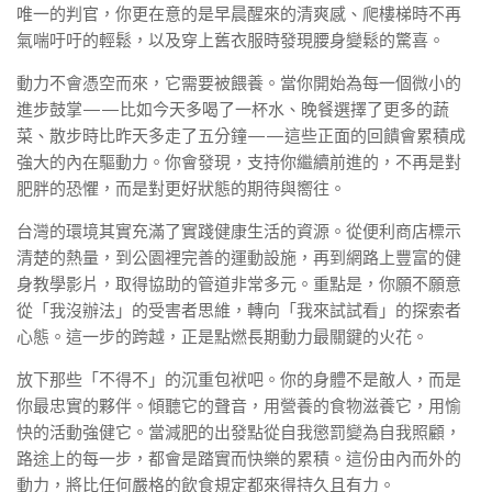
唯一的判官，你更在意的是早晨醒來的清爽感、爬樓梯時不再
氣喘吁吁的輕鬆，以及穿上舊衣服時發現腰身變鬆的驚喜。
動力不會憑空而來，它需要被餵養。當你開始為每一個微小的
進步鼓掌——比如今天多喝了一杯水、晚餐選擇了更多的蔬
菜、散步時比昨天多走了五分鐘——這些正面的回饋會累積成
強大的內在驅動力。你會發現，支持你繼續前進的，不再是對
肥胖的恐懼，而是對更好狀態的期待與嚮往。
台灣的環境其實充滿了實踐健康生活的資源。從便利商店標示
清楚的熱量，到公園裡完善的運動設施，再到網路上豐富的健
身教學影片，取得協助的管道非常多元。重點是，你願不願意
從「我沒辦法」的受害者思維，轉向「我來試試看」的探索者
心態。這一步的跨越，正是點燃長期動力最關鍵的火花。
放下那些「不得不」的沉重包袱吧。你的身體不是敵人，而是
你最忠實的夥伴。傾聽它的聲音，用營養的食物滋養它，用愉
快的活動強健它。當減肥的出發點從自我懲罰變為自我照顧，
路途上的每一步，都會是踏實而快樂的累積。這份由內而外的
動力，將比任何嚴格的飲食規定都來得持久且有力。