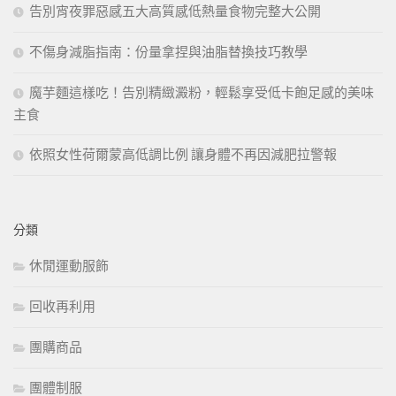
告別宵夜罪惡感五大高質感低熱量食物完整大公開
不傷身減脂指南：份量拿捏與油脂替換技巧教學
魔芋麵這樣吃！告別精緻澱粉，輕鬆享受低卡飽足感的美味
主食
依照女性荷爾蒙高低調比例 讓身體不再因減肥拉警報
分類
休閒運動服飾
回收再利用
團購商品
團體制服