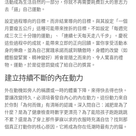
活動成為生活自然的一部分，你就不再需要耗費巨大的意志力
去「逼」自己運動。
設定過程導向的目標，而非結果導向的目標。與其設定「一個
月要瘦五公斤」這種可能帶來挫折的目標，不如設定「每週完
成三次三十分鐘的運動」、「連續七天每天走八千步」。慶祝
這些過程中的成就，能帶來立即的正向回饋。當你享受活動本
身的樂趣，並為自己實踐承諾而感到驕傲時，身體的改變（如
體態變緊實、精神變好）將會是隨之而來的、令人驚喜的禮
物。運動，於是從懲罰變成了給自己的獎賞。
建立持續不斷的內在動力
外在動機如旁人的稱讚或一時的體重下降，來得快去得也快。
要讓改變持久，必須培養發自內心的內在動力。這份動力來自
於你對「為何而做」有清晰的認識。深入問自己：減肥是為了
什麼？是為了健康檢查時數字更漂亮？為了能陪孩子跑跑跳跳
不累？還是為了穿上那件夢寐以求的衣服時充滿自信？找到那
個真正打動你的核心原因，它將成為你在低潮時最有力的錨。