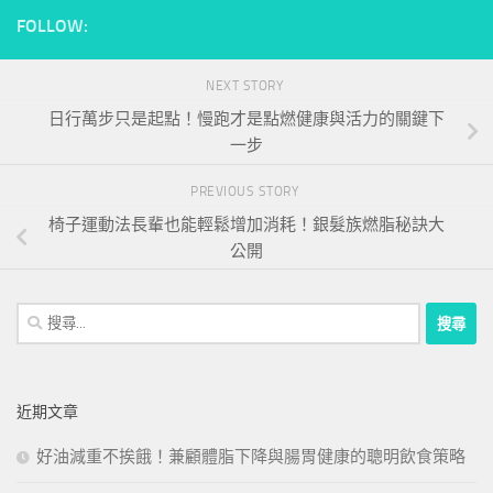
FOLLOW:
NEXT STORY
日行萬步只是起點！慢跑才是點燃健康與活力的關鍵下
一步
PREVIOUS STORY
椅子運動法長輩也能輕鬆增加消耗！銀髮族燃脂秘訣大
公開
搜
尋
關
鍵
近期文章
字:
好油減重不挨餓！兼顧體脂下降與腸胃健康的聰明飲食策略