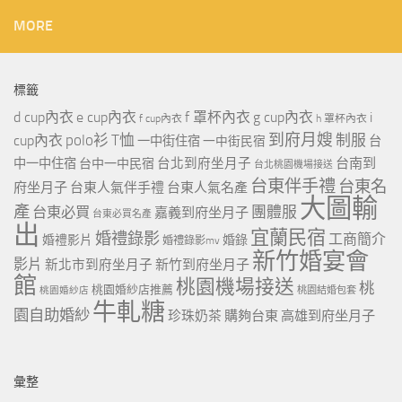
MORE
標籤
d cup內衣
e cup內衣
f 罩杯內衣
g cup內衣
i
f cup內衣
h 罩杯內衣
到府月嫂
polo衫
T恤
制服
cup內衣
一中街住宿
一中街民宿
台
台北到府坐月子
台南到
中一中住宿
台中一中民宿
台北桃園機場接送
台東伴手禮
台東名
府坐月子
台東人氣伴手禮
台東人氣名產
大圖輸
產
團體服
台東必買
嘉義到府坐月子
台東必買名產
出
宜蘭民宿
婚禮錄影
工商簡介
婚禮影片
婚錄
婚禮錄影mv
新竹婚宴會
影片
新北市到府坐月子
新竹到府坐月子
館
桃園機場接送
桃
桃園婚紗店推薦
桃園婚紗店
桃園結婚包套
牛軋糖
園自助婚紗
珍珠奶茶
購夠台東
高雄到府坐月子
彙整