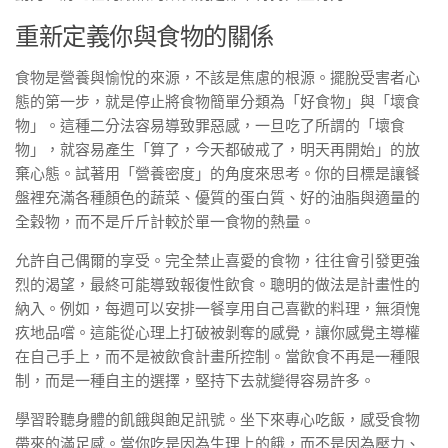
重新定義你與食物的關係
食物是營養與愉悅的來源，不該是焦慮的根源。擺脫受害者心
態的第一步，就是停止將食物簡單分類為「好食物」與「壞食
物」。這種二分法容易導致罪惡感，一旦吃了所謂的「壞食
物」，就容易產生「算了，今天都破戒了，明天再開始」的放
棄心態。試著用「營養密度」的角度來思考。你的目標是讓餐
盤裡充滿各種顏色的蔬菜、優質的蛋白質、好的油脂與適量的
全穀物，而不是斤斤計較於單一食物的熱量。
允許自己偶爾的享受。完全禁止喜愛的食物，往往會引發更強
烈的渴望，最終可能導致報復性飲食。聰明的做法是計畫性的
納入。例如，每週可以安排一餐享用自己喜歡的料理，無須愧
疚地品嚐。這能從心理上打破被剝奪的感覺，讓你感覺主導權
在自己手上，而不是被飲食計畫所控制。當飲食不再是一種限
制，而是一種自主的選擇，堅持下去就變得容易許多。
學習聆聽身體的飢餓與飽足訊號。坐下來專心吃飯，感受食物
帶來的滿足感。當你吃是因為生理上的餓，而不是因為壓力、