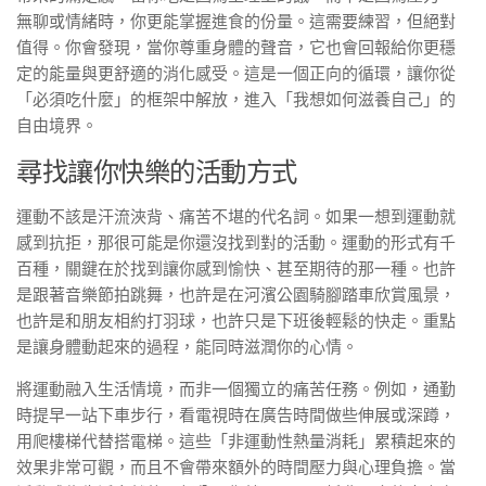
無聊或情緒時，你更能掌握進食的份量。這需要練習，但絕對
值得。你會發現，當你尊重身體的聲音，它也會回報給你更穩
定的能量與更舒適的消化感受。這是一個正向的循環，讓你從
「必須吃什麼」的框架中解放，進入「我想如何滋養自己」的
自由境界。
尋找讓你快樂的活動方式
運動不該是汗流浹背、痛苦不堪的代名詞。如果一想到運動就
感到抗拒，那很可能是你還沒找到對的活動。運動的形式有千
百種，關鍵在於找到讓你感到愉快、甚至期待的那一種。也許
是跟著音樂節拍跳舞，也許是在河濱公園騎腳踏車欣賞風景，
也許是和朋友相約打羽球，也許只是下班後輕鬆的快走。重點
是讓身體動起來的過程，能同時滋潤你的心情。
將運動融入生活情境，而非一個獨立的痛苦任務。例如，通勤
時提早一站下車步行，看電視時在廣告時間做些伸展或深蹲，
用爬樓梯代替搭電梯。這些「非運動性熱量消耗」累積起來的
效果非常可觀，而且不會帶來額外的時間壓力與心理負擔。當