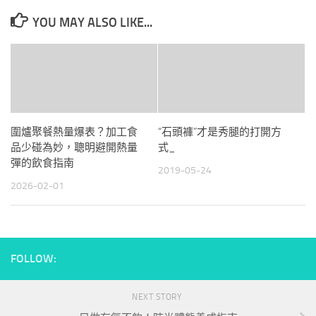
YOU MAY ALSO LIKE...
圍爐聚餐熱量爆表？加工食
“石頭褲”才是秀腿的打開方
品少碰為妙，聰明避開熱量
式_
彈的飲食指南
2019-05-24
2026-02-01
FOLLOW:
NEXT STORY