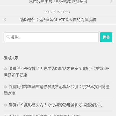
只做有氧不夠！時尚體態養成指南
PREVIOUS STORY
醫師警告：這3個習慣正在養大你的內臟脂肪
搜
尋
關
鍵
近期文章
字:
減重藥不是保健品！專業醫師評估才是安全關鍵，別讓錯誤
用藥毀了健康
熊爬動作標準測試幫你檢測核心與盆底肌：從根本找回身體
穩定度
瘦瘦針不隻影響腸胃！心悸與腎功能變化才是關鍵警訊