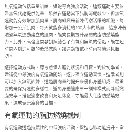
無氧運動包括重量訓練、短跑等高強度活動，這類運動主要依
靠無氧代謝提供能量。雖然在運動當下脂肪消耗較少，但無氧
運動能有效增加肌肉量。肌肉組織是新陳代謝活躍的組織，每
增加一公斤肌肉，每天就能多消耗約100大卡的熱量。這意味著
透過無氧運動建立的肌肉，能夠長期提升身體的脂肪燃燒能
力。此外，高強度間歇訓練結合了有氧和無氧的優點，能在短
時間內創造可觀的後燃效應，讓運動後數小時內持續消耗脂
肪。
選擇運動方式時，應考慮個人體能狀況和目標。對於初學者，
建議從中等強度有氧運動開始，逐步建立運動習慣。進階者則
可以加入無氧訓練，透過肌肉量的提升來優化身體組成。最重
要的是保持運動多樣性，避免身體適應單一訓練模式而降低燃
脂效率。搭配適當飲食和充足休息，才能最大化脂肪燃燒效
果，達成健康瘦身的目標。
有氧運動的脂肪燃燒機制
有氧運動透過持續性的中低強度活動，促進心肺功能提升。當