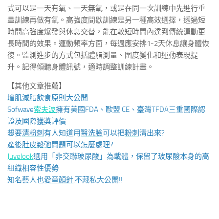
式可以是一天有氧、一天無氧，或是在同一次訓練中先進行重
量訓練再做有氧。高強度間歇訓練是另一種高效選擇，透過短
時間高強度爆發與休息交替，能在較短時間內達到傳統運動更
長時間的效果。運動頻率方面，每週應安排1-2天休息讓身體恢
復。監測進步的方式包括體脂測量、圍度變化和運動表現提
升。記得傾聽身體訊號，適時調整訓練計畫。
【其他文章推薦】
增肌減脂
飲食原則大公開
Sofwave
索夫波
擁有美國FDA、歐盟 CE、臺灣TFDA三重國際認
證及國際獲獎評價
想要
清粉刺
有人知道用
醫洗臉
可以把
粉刺
清出來?
產後
肚皮鬆弛
問題可以怎麼處理?
Juvelook
選用「非交聯玻尿酸」為載體，保留了玻尿酸本身的高
組織相容性優勢
知名藝人也愛
童顏針
,不藏私大公開!!