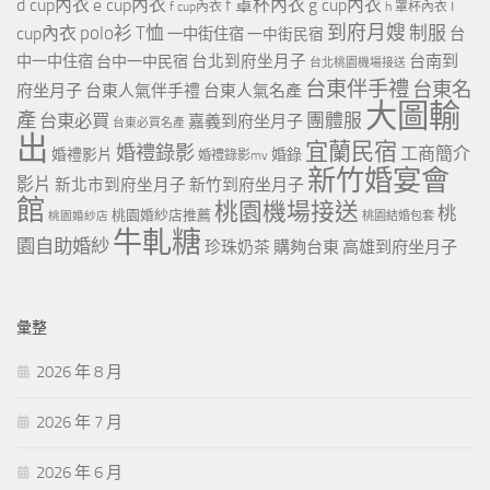
d cup內衣
e cup內衣
f 罩杯內衣
g cup內衣
i
f cup內衣
h 罩杯內衣
到府月嫂
polo衫
T恤
制服
cup內衣
一中街住宿
一中街民宿
台
台北到府坐月子
台南到
中一中住宿
台中一中民宿
台北桃園機場接送
台東伴手禮
台東名
府坐月子
台東人氣伴手禮
台東人氣名產
大圖輸
產
團體服
台東必買
嘉義到府坐月子
台東必買名產
出
宜蘭民宿
婚禮錄影
工商簡介
婚禮影片
婚錄
婚禮錄影mv
新竹婚宴會
影片
新北市到府坐月子
新竹到府坐月子
館
桃園機場接送
桃
桃園婚紗店推薦
桃園婚紗店
桃園結婚包套
牛軋糖
園自助婚紗
珍珠奶茶
購夠台東
高雄到府坐月子
彙整
2026 年 8 月
2026 年 7 月
2026 年 6 月