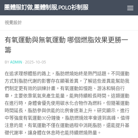
團體服訂做,團體制服,POLO衫制服
Skip to content
視覺設計
有氧運動與無氧運動 哪個燃脂效果更勝一
籌
BY
ADMIN
·
2025-10-05
在追求理想體態的路上，脂肪燃燒始終是熱門話題。不同運動
方式對脂肪代謝的影響存在顯著差異，了解這些差異能幫助我
們制定更有效的訓練計畫。有氧運動如慢跑、游泳和騎自行
車，主要依靠氧氣來產生能量，能夠持續較長時間。這類運動
在進行時，身體會優先使用碳水化合物作為燃料，但隨著運動
時間延長，脂肪參與供能的比例會逐漸上升。研究顯示，進行
中等強度有氧運動30分鐘後，脂肪燃燒效率會達到高峰。值得
注意的是，有氧運動不僅在運動過程中消耗脂肪，還能提升基
礎代謝率，讓身體在休息時也能持續燃燒熱量。