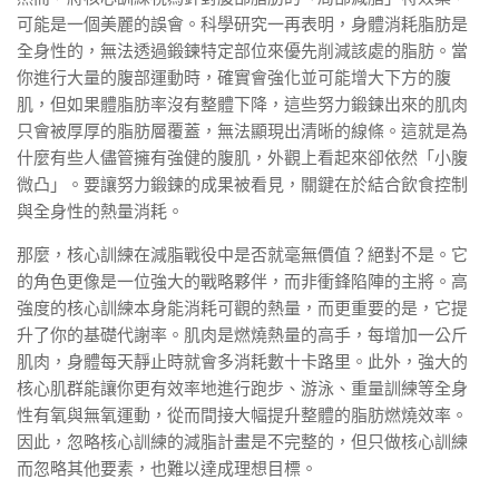
可能是一個美麗的誤會。科學研究一再表明，身體消耗脂肪是
全身性的，無法透過鍛鍊特定部位來優先削減該處的脂肪。當
你進行大量的腹部運動時，確實會強化並可能增大下方的腹
肌，但如果體脂肪率沒有整體下降，這些努力鍛鍊出來的肌肉
只會被厚厚的脂肪層覆蓋，無法顯現出清晰的線條。這就是為
什麼有些人儘管擁有強健的腹肌，外觀上看起來卻依然「小腹
微凸」。要讓努力鍛鍊的成果被看見，關鍵在於結合飲食控制
與全身性的熱量消耗。
那麼，核心訓練在減脂戰役中是否就毫無價值？絕對不是。它
的角色更像是一位強大的戰略夥伴，而非衝鋒陷陣的主將。高
強度的核心訓練本身能消耗可觀的熱量，而更重要的是，它提
升了你的基礎代謝率。肌肉是燃燒熱量的高手，每增加一公斤
肌肉，身體每天靜止時就會多消耗數十卡路里。此外，強大的
核心肌群能讓你更有效率地進行跑步、游泳、重量訓練等全身
性有氧與無氧運動，從而間接大幅提升整體的脂肪燃燒效率。
因此，忽略核心訓練的減脂計畫是不完整的，但只做核心訓練
而忽略其他要素，也難以達成理想目標。