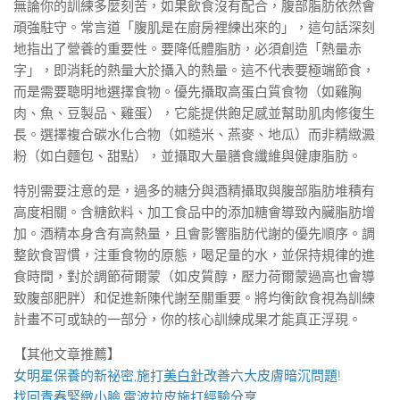
無論你的訓練多麼刻苦，如果飲食沒有配合，腹部脂肪依然會
頑強駐守。常言道「腹肌是在廚房裡練出來的」，這句話深刻
地指出了營養的重要性。要降低體脂肪，必須創造「熱量赤
字」，即消耗的熱量大於攝入的熱量。這不代表要極端節食，
而是需要聰明地選擇食物。優先攝取高蛋白質食物（如雞胸
肉、魚、豆製品、雞蛋），它能提供飽足感並幫助肌肉修復生
長。選擇複合碳水化合物（如糙米、燕麥、地瓜）而非精緻澱
粉（如白麵包、甜點），並攝取大量膳食纖維與健康脂肪。
特別需要注意的是，過多的糖分與酒精攝取與腹部脂肪堆積有
高度相關。含糖飲料、加工食品中的添加糖會導致內臟脂肪增
加。酒精本身含有高熱量，且會影響脂肪代謝的優先順序。調
整飲食習慣，注重食物的原態，喝足量的水，並保持規律的進
食時間，對於調節荷爾蒙（如皮質醇，壓力荷爾蒙過高也會導
致腹部肥胖）和促進新陳代謝至關重要。將均衡飲食視為訓練
計畫不可或缺的一部分，你的核心訓練成果才能真正浮現。
【其他文章推薦】
女明星保養的新祕密,施打
美白針
改善六大皮膚暗沉問題!
找回青春緊緻小臉,
電波拉皮
施打經驗分享