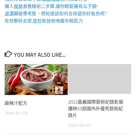
懶人
瘦臉
激推睡前二步驟,讓你輕鬆擁有瓜子臉!
淚溝
顯疲憊老態，想知道該如何去除還你好氣色呢?
有效擊碎去斑,
皮秒
新技術喚醒年輕肌力
YOU MAY ALSO LIKE...
2022嘉義國際藝術紀錄影展
麻辣汁配方
播映53部國內外優秀藝術紀
2020-01-03
錄片
2022-03-07