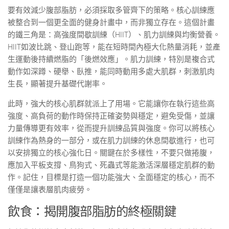
要有效減少腹部脂肪，必須採取多管齊下的策略。核心訓練應
被整合到一個更全面的健身計畫中，而非獨立存在。這個計畫
的鐵三角是：高強度間歇訓練（HIIT）、肌力訓練與均衡營養。
HIIT如波比跳、登山跑等，能在短時間內極大化熱量消耗，並產
生運動後持續燃脂的「後燃效應」。肌力訓練，特別是複合式
動作如深蹲、硬舉、臥推，能同時動用多處大肌群，刺激肌肉
生長，顯著提升基礎代謝率。
此時，強大的核心肌群就派上了用場。它能讓你在執行這些高
強度、高負荷的動作時保持正確姿勢與穩定，避免受傷，並讓
力量傳導更有效率，從而提升訓練品質與強度。你可以將核心
訓練作為熱身的一部分，或在肌力訓練的休息間歇進行，也可
以安排獨立的核心強化日。關鍵在於多樣性，不要只做捲腹，
應加入平板支撐、鳥狗式、死蟲式等能激活深層穩定肌群的動
作。記住，目標是打造一個功能強大、全面穩定的核心，而不
僅僅是讓表層肌肉疲勞。
飲食：揭開腹部脂肪的終極關鍵