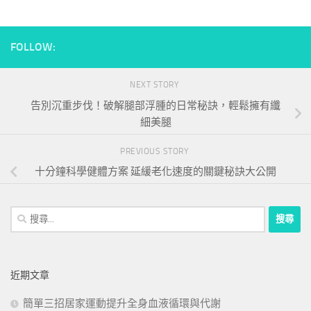
FOLLOW:
NEXT STORY
告別沉重步伐！破解腿部浮腫的日常秘訣，輕鬆擁有纖
細美腿
PREVIOUS STORY
十分鐘科學健體方案 延緩老化速度的關鍵秘訣大公開
搜
尋
關
鍵
近期文章
字:
簡單三招居家運動提升全身血液循環與代謝