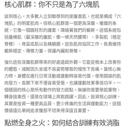
核心肌群：你不只是為了六塊肌
談到核心，大多數人立刻聯想到的是腹直肌，也就是構成「六
塊肌」的明星肌肉。但核心肌群是一個更為深層、複雜的系
統，它像一個圓柱形的護套，環繞著我們的軀幹。這個系統包
括腹橫肌（最深層的腹肌，像一條天然腰帶）、多裂肌（穩定
脊椎）、骨盆底肌以及橫膈膜。這些肌肉協同工作，負責維持
軀幹穩定、傳導力量、保護內臟和脊椎。
強化這些深層肌群帶來的好處遠超外觀。它能從根本上改善你
的體態，減輕因久坐或不良姿勢導致的慢性下背痛。當核心無
力時，身體在進行日常活動或運動時容易代償，使用錯誤的肌
肉發力，長期下來不僅容易受傷，也讓運動效果事倍功半。一
個穩固的核心是所有動作的發力起點，無論你是要舉起重物、
轉身撿東西，還是在球場上奔跑跳躍。因此，投資核心訓練，
其實是投資一種更高品質、更少疼痛的生活與運動能力，這個
價值遠比單純追求腹部平坦來得深遠且重要。
點燃全身之火：如何結合訓練有效消脂