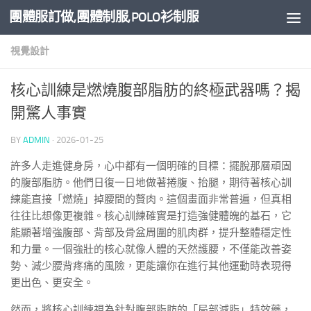
團體服訂做,團體制服,POLO衫制服
Skip to content
視覺設計
核心訓練是燃燒腹部脂肪的終極武器嗎？揭
開驚人事實
BY
ADMIN
·
2026-01-25
許多人走進健身房，心中都有一個明確的目標：擺脫那層頑固
的腹部脂肪。他們日復一日地做著捲腹、抬腿，期待著核心訓
練能直接「燃燒」掉腰間的贅肉。這個畫面非常普遍，但真相
往往比想像更複雜。核心訓練確實是打造強健體魄的基石，它
能顯著增強腹部、背部及骨盆周圍的肌肉群，提升整體穩定性
和力量。一個強壯的核心就像人體的天然護腰，不僅能改善姿
勢、減少腰背疼痛的風險，更能讓你在進行其他運動時表現得
更出色、更安全。
然而，將核心訓練視為針對腹部脂肪的「局部減脂」特效藥，