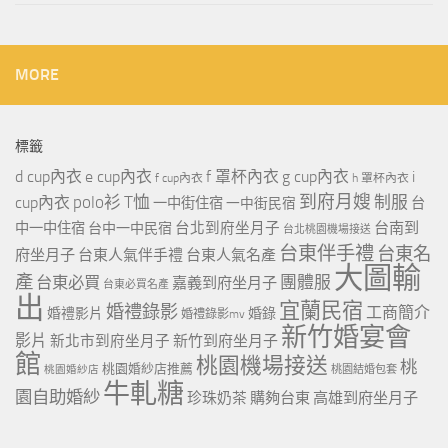
MORE
標籤
d cup內衣
e cup內衣
f 罩杯內衣
g cup內衣
i
f cup內衣
h 罩杯內衣
到府月嫂
polo衫
T恤
制服
cup內衣
一中街住宿
一中街民宿
台
台北到府坐月子
台南到
中一中住宿
台中一中民宿
台北桃園機場接送
台東伴手禮
台東名
府坐月子
台東人氣伴手禮
台東人氣名產
大圖輸
產
團體服
台東必買
嘉義到府坐月子
台東必買名產
出
宜蘭民宿
婚禮錄影
工商簡介
婚禮影片
婚錄
婚禮錄影mv
新竹婚宴會
影片
新北市到府坐月子
新竹到府坐月子
館
桃園機場接送
桃
桃園婚紗店推薦
桃園婚紗店
桃園結婚包套
牛軋糖
園自助婚紗
珍珠奶茶
購夠台東
高雄到府坐月子