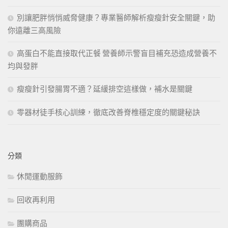
別讓肥胖悄悄威脅健康？專業醫師解析瘦瘦針安全關鍵，助
你遠離三高風險
高蛋白不能直接取代正餐 營養師示警盲目補充恐造成營養不
均與發胖
瘦瘦針引發腸胃不適？延緩排空這樣做，補水是關鍵
零器材徒手核心訓練，徹底改善脊椎穩定度的關鍵秘訣
分類
休閒運動服飾
回收再利用
團購商品