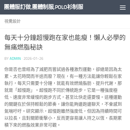
團體服訂做,團體制服,POLO衫制服
Skip to content
視覺設計
每天十分鐘超慢跑在家也能瘦！懶人必學的
無痛燃脂秘訣
BY
ADMIN
·
2026-01-26
你是否也曾經為了減肥而嘗試過各種激烈運動，卻總是因為太
累、太花時間而半途而廢？現在，有一種方法能讓你輕鬆在家
執行，每天只需要十分鐘，就能有效燃燒脂肪、提升代謝，那
就是「超慢跑」。超慢跑不同於傳統跑步，它是一種強度極
低、速度非常緩慢的跑步方式，甚至比快走還要慢。這種運動
的關鍵在於保持輕鬆的節奏，讓你能夠邊跑邊聊天，不會感到
氣喘吁吁。研究顯示，超慢跑雖然強度低，但因為持續時間可
以拉長，且對關節衝擊小，反而更容易讓人持之以恆，長期累
積下來的燃脂效果非常可觀。