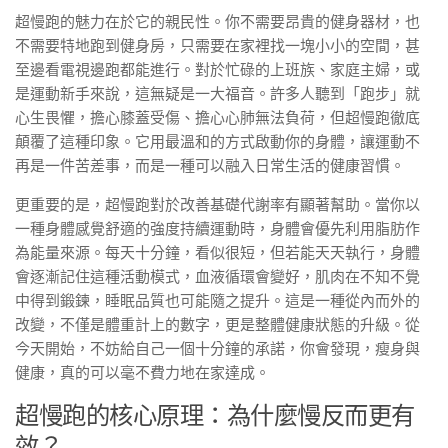
超慢跑的魅力在於它的親民性。你不需要昂貴的健身器材，也
不需要特地跑到健身房，只需要在家裡找一塊小小的空間，甚
至邊看電視邊跑都能進行。對於忙碌的上班族、家庭主婦，或
是運動新手來說，這無疑是一大福音。許多人聽到「跑步」就
心生畏懼，擔心膝蓋受傷、擔心心肺無法負荷，但超慢跑徹底
顛覆了這種印象。它用最溫和的方式啟動你的身體，讓運動不
再是一件苦差事，而是一種可以融入日常生活的健康習慣。
更重要的是，超慢跑對於改善基礎代謝率有顯著幫助。當你以
一種身體感覺舒適的強度持續運動時，身體會優先利用脂肪作
為能量來源。每天十分鐘，看似很短，但若能天天執行，身體
會逐漸記住這種活動模式，血液循環會變好，肌肉在不知不覺
中得到鍛鍊，睡眠品質也可能隨之提升。這是一種從內而外的
改變，不僅是體重計上的數字，更是整體健康狀態的升級。從
今天開始，不妨給自己一個十分鐘的承諾，你會發現，瘦身與
健康，真的可以毫不費力地在家達成。
超慢跑的核心原理：為什麼慢反而更有
效？