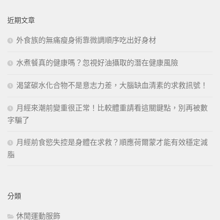
關
鍵
近期文章
字:
外食族的無痛瘦身術靠微調順序吃出好身材
水煮餐真的健康嗎？忽視好油攝取的潛在健康風險
渴望碳水化合物不是意志力差，大腦缺血清素的求救訊號！
月經來潮前變重很正常！比較體重請看這關鍵點，別再被數
字騙了
月經前食慾失控是身體在求救？順應荷爾蒙才能有效穩定減
脂
分類
休閒運動服飾