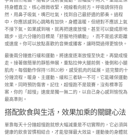
手臂自然彎曲，隨著步伐前後擺動，但幅度不用大。重點是保
持身體直立，核心微微收緊，視線看向前方。呼吸請保持自
然，用鼻子吸氣，嘴巴吐氣，找到自己最舒適的節奏。過程
中，你應該感到心跳略有加快，身體溫暖，但絕對不應該上氣
不接下氣。如果感到喘，就再把速度放慢，甚至可以變成原地
踏步。這六分鐘的目標是「舒服地持續動」，而不是追求距離
或速度。你可以放點喜歡的音樂或播客，讓時間過得更愉快。
最後兩分鐘進行緩和運動，將速度逐漸放慢至快走，再變成慢
走。接著做簡單的靜態伸展，重點拉伸大腿前側、後側和小腿
肌肉，每個動作保持15到20秒，感受肌肉的延展。這完整的十
分鐘流程，暖身、主運動、緩和三者缺一不可，它能確保運動
效果，同時預防傷害。記住，超慢跑不是競賽，沒有標準答
案，你的「超慢」速度是獨一無二的，以自己身心感到愉悅為
最高準則。
搭配飲食與生活，效果加乘的關鍵心法
單靠每天十分鐘超慢跑就想大幅減重是不切實際的，它必須與
健康的飲食習慣相結合，才能發揮最大效益。運動後的身體就