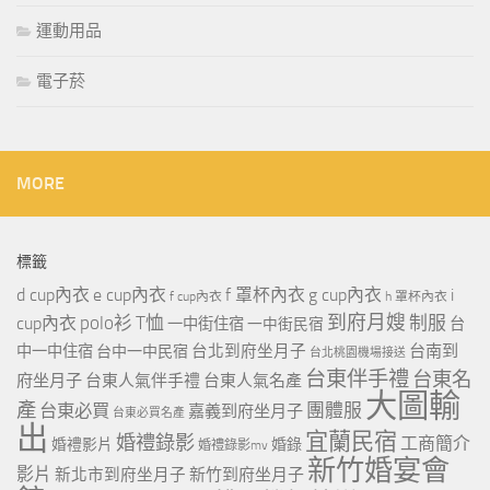
運動用品
電子菸
MORE
標籤
d cup內衣
e cup內衣
f 罩杯內衣
g cup內衣
i
f cup內衣
h 罩杯內衣
到府月嫂
polo衫
T恤
制服
cup內衣
一中街住宿
一中街民宿
台
台北到府坐月子
台南到
中一中住宿
台中一中民宿
台北桃園機場接送
台東伴手禮
台東名
府坐月子
台東人氣伴手禮
台東人氣名產
大圖輸
產
團體服
台東必買
嘉義到府坐月子
台東必買名產
出
宜蘭民宿
婚禮錄影
工商簡介
婚禮影片
婚錄
婚禮錄影mv
新竹婚宴會
影片
新北市到府坐月子
新竹到府坐月子