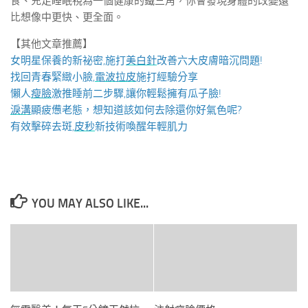
食、充足睡眠視為一個健康的鐵三角，你會發現身體的改變遠
比想像中更快、更全面。
【其他文章推薦】
女明星保養的新祕密,施打
美白針
改善六大皮膚暗沉問題!
找回青春緊緻小臉,
電波拉皮
施打經驗分享
懶人
瘦臉
激推睡前二步驟,讓你輕鬆擁有瓜子臉!
淚溝
顯疲憊老態，想知道該如何去除還你好氣色呢?
有效擊碎去斑,
皮秒
新技術喚醒年輕肌力
YOU MAY ALSO LIKE...