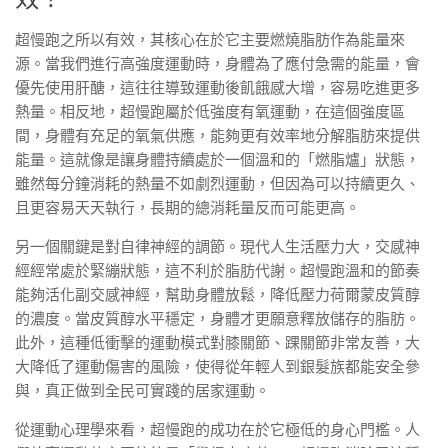
超慢跑之所以有效，其核心在於它主要燃燒脂肪作為能量來
源。當我們進行高強度運動時，身體為了應付急需的能量，會
優先使用肝醣，這往往導致運動後飢餓感大增，容易吃進更多
熱量。相反地，超慢跑屬於低強度有氧運動，在這個強度區
間，身體有充足的氧氣供應，能夠更有效率地分解脂肪來提供
能量。這就像是讓身體持續處於一個溫和的「燃脂爐」狀態，
雖然每分鐘消耗的熱量不如劇烈運動，但因為可以持續更久、
且更容易天天執行，長期的總消耗量反而可能更高。
另一個關鍵是對自律神經的調節。現代人生活壓力大，交感神
經經常處於緊繃狀態，這不利於脂肪代謝。超慢跑溫和的節奏
能夠活化副交感神經，幫助身體放鬆，降低壓力荷爾蒙皮質醇
的濃度。當皮質醇水平穩定，身體才更願意釋放儲存的脂肪。
此外，這種低衝擊的運動模式對膝關節、踝關節非常友善，大
大降低了運動傷害的風險，使得從年輕人到銀髮族都能安全參
與，真正做到全民可實踐的居家運動。
從運動心理學來看，超慢跑的成功在於它極低的身心門檻。人