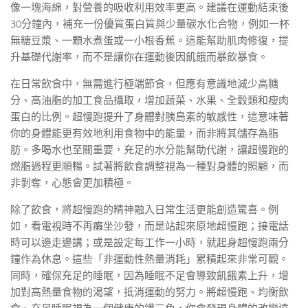
像一塊海綿，對營養的吸收利用效率更高。建議在運動結束後
30分鐘內，補充一份優質蛋白質與少量碳水化合物，例如一杯
無糖豆漿、一顆水煮蛋或一小根香蕉。這能幫助肌肉修復，提
升基礎代謝率，而不是讓你在運動後因飢餓而暴飲暴食。
在日常飲食中，無需進行極端節食，但應有意識地減少高糖
分、高油脂的加工食品攝取，增加蔬菜、水果、全穀類和瘦肉
蛋白的比例。超慢跑提升了身體對胰島素的敏感性，這意味著
你的身體能更有效地利用食物中的能量，而非將其儲存為脂
肪。多喝水也至關重要，充足的水分能幫助代謝，讓超慢跑的
燃脂過程更順暢。試著將飲食調整視為一種對身體的照顧，而
非剝奪，心態會更加積極。
除了飲食，將超慢跑的精神融入日常生活更能創造驚喜。例
如，看電視時不再癱坐沙發，而是站起來原地超慢跑；接電話
時可以邊走邊講；或是設定每工作一小時，就起身超慢跑兩分
鐘作為休息。這些「非運動性熱量消耗」累積起來非常可觀。
同時，確保充足的睡眠，因為睡眠不足會導致飢餓素上升，增
加對高熱量食物的渴望，抵消運動的努力。將超慢跑、均衡飲