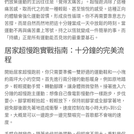
們放棄運動的主因往往是「覺得太痛苦」。超慢跑消除了這種
痛苦感，取而代之的是一種輕鬆、甚至愉悅的感受。這種正向
的體驗會強化運動習慣，形成良性循環。你不再需要靠意志力
苦撐，而是自然而然地把這十分鐘當成一天中放鬆的時刻。當
運動不再與痛苦畫上等號，持之以恆就變成一件簡單的事，而
「持續」正是所有運動能否見效的最重要基石。
居家超慢跑實戰指南：十分鐘的完美流
程
開始居家超慢跑前，你只需要準備一雙舒適的運動鞋和一小塊
約兩坪大小的空間。首先進行兩分鐘的動態暖身，例如原地踏
步、輕輕擺動手臂、轉動腳踝，讓身體微微發熱。接著進入六
分鐘的超慢跑主運動：想像自己像電影慢動作一樣跑步，步伐
要小，腳掌輕輕抬起、輕輕放下，保持前腳掌或全腳掌著地，
避免腳後跟先著地造成衝擊。速度控制在每小時大約4到5公
里，大概是可以一邊跑步一邊完整唱完一首歌都不會喘的速
度。