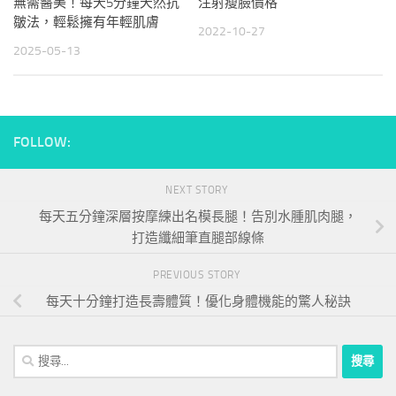
無需醫美！每天5分鐘天然抗
注射瘦臉價格
皺法，輕鬆擁有年輕肌膚
2022-10-27
2025-05-13
FOLLOW:
NEXT STORY
每天五分鐘深層按摩練出名模長腿！告別水腫肌肉腿，
打造纖細筆直腿部線條
PREVIOUS STORY
每天十分鐘打造長壽體質！優化身體機能的驚人秘訣
搜
尋