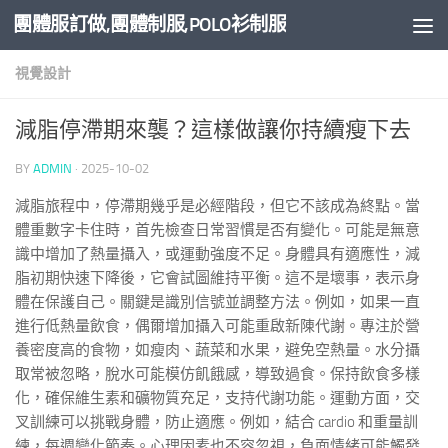
團體服訂做,團體制服,POLO衫制服
Skip to content
視覺設計
減脂停滯期來襲？這樣做讓你持續瘦下去
BY
ADMIN
·
2025-10-02
減脂旅程中，停滯期幾乎是必經階段，但它不該成為終點。當
體重數字卡住時，首先檢查日常習慣是否有變化。可能是無意
識中增加了熱量攝入，或運動強度不足。身體具有適應性，減
脂初期快速下降後，它會試圖維持平衡。這不是壞事，表示身
體在保護自己。關鍵是識別信號並調整方法。例如，如果一直
進行低熱量飲食，偶爾增加攝入可能重啟新陳代謝。專注於營
養密度高的食物，如瘦肉、蔬菜和水果，避免空熱量。水分攝
取常被忽略，脫水可能模仿飢餓感，導致過食。保持飲食多樣
化，確保維生素和礦物質充足，支持代謝功能。運動方面，交
叉訓練可以挑戰身體，防止適應。例如，結合 cardio 和重量訓
練，每週變化節奏。心理因素也不容忽視，負面情緒可能觸發