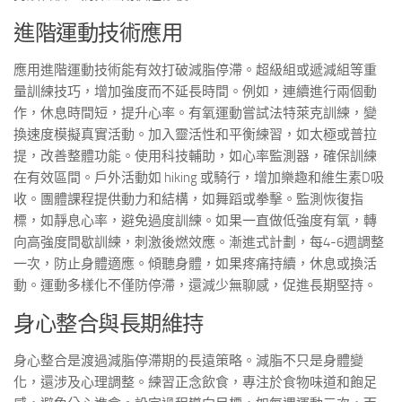
進階運動技術應用
應用進階運動技術能有效打破減脂停滯。超級組或遞減組等重
量訓練技巧，增加強度而不延長時間。例如，連續進行兩個動
作，休息時間短，提升心率。有氧運動嘗試法特萊克訓練，變
換速度模擬真實活動。加入靈活性和平衡練習，如太極或普拉
提，改善整體功能。使用科技輔助，如心率監測器，確保訓練
在有效區間。戶外活動如 hiking 或騎行，增加樂趣和維生素D吸
收。團體課程提供動力和結構，如舞蹈或拳擊。監測恢復指
標，如靜息心率，避免過度訓練。如果一直做低強度有氧，轉
向高強度間歇訓練，刺激後燃效應。漸進式計劃，每4-6週調整
一次，防止身體適應。傾聽身體，如果疼痛持續，休息或換活
動。運動多樣化不僅防停滯，還減少無聊感，促進長期堅持。
身心整合與長期維持
身心整合是渡過減脂停滯期的長遠策略。減脂不只是身體變
化，還涉及心理調整。練習正念飲食，專注於食物味道和飽足