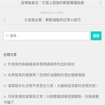
自律瘦身法：忙碌上班族的輕鬆實踐指南
PREVIOUS STORY
久坐族必看：輕鬆減脂的日常小技巧
搜
尋
關
鍵
近期文章
字:
外食族的無痛瘦身術靠微調順序吃出好身材
水煮餐真的健康嗎？忽視好油攝取的潛在健康風險
渴望碳水化合物不是意志力差，大腦缺血清素的求救訊號！
月經來潮前變重很正常！比較體重請看這關鍵點，別再被數
字騙了