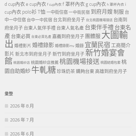
d cup內衣
e cup內衣
f 罩杯內衣
g cup內衣
i
f cup內衣
h 罩杯內衣
到府月嫂
polo衫
T恤
制服
cup內衣
一中街住宿
一中街民宿
台
台北到府坐月子
台南到
中一中住宿
台中一中民宿
台北桃園機場接送
台東伴手禮
台東名
府坐月子
台東人氣伴手禮
台東人氣名產
大圖輸
產
團體服
台東必買
嘉義到府坐月子
台東必買名產
出
宜蘭民宿
婚禮錄影
工商簡介
婚禮影片
婚錄
婚禮錄影mv
新竹婚宴會
影片
新北市到府坐月子
新竹到府坐月子
館
桃園機場接送
桃
桃園婚紗店推薦
桃園婚紗店
桃園結婚包套
牛軋糖
園自助婚紗
珍珠奶茶
購夠台東
高雄到府坐月子
彙整
2026 年 8 月
2026 年 7 月
2026 年 6 月