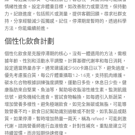
情緒性進食。設定非體重目標，如改善耐力或靈活性，保持動
力。記錄進度，包括照片或測量，提供客觀回饋。尋求社群支
持，分享經驗減少孤獨感。記住，停滯期是暫時的，透過科學
方法，你能繼續前進。
個性化飲食計劃
個性化飲食是克服停滯期的核心。沒有一體適用的方法，需根
據年齡、性別和活動水平調整。計算基礎代謝率和每日消耗，
設定適當熱量赤字，通常建議減少500卡路日以下，避免過度。
優先考慮蛋白質，每公斤體重攝取1.2-1.6克，支持肌肉維護。
碳水化合物根據訓練強度調整，運動日多些，休息日少些。健
康脂肪來自堅果、魚油等，幫助吸收脂溶性維生素。監測飢餓
信號，避免機械化進食。嘗試食物輪換，如每週引入新蔬菜，
增加營養多樣性。避免極端飲食，如完全無碳或無脂，可能導
致營養不均。飲食日記幫助識別過敏或不耐受，如乳製品或麩
質。如果停滯，暫時增加熱量一兩天，稱為 refeed，可能刺激
代謝。諮詢營養師進行血液檢查，針對性補充。重點是建立可
持續習慣，而非短期快速修復。