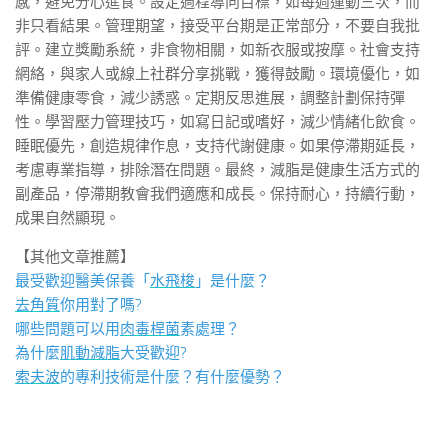
感，避免分心進食。設定過程導向目標，如每週運動三次，而
非只看結果。管理期望，接受平台期是正常部分，不要自我批
評。建立獎勵系統，非食物相關，如新衣服或按摩。社會支持
網絡，與家人或線上社群分享挑戰，獲得鼓勵。環境優化，如
準備健康零食，減少誘惑。定期反思進展，調整計劃保持彈
性。學習壓力管理技巧，如寫日記或嗜好，減少情緒化飲食。
睡眠優先，創造規律作息，支持代謝健康。如果停滯期延長，
考慮專業指導，排除潛在問題。最終，減脂是健康生活方式的
副產品，停滯期教會我們適應和成長。保持耐心，持續行動，
成果自然顯現。
【其他文章推薦】
最受歡迎醫美保養「
水飛梭
」是什麼？
去角質
你用對了嗎?
哪些問題可以用
肉毒桿菌
素處理？
為什麼
肌動減脂
大受歡迎?
索夫波
的專利技術是什麼？有什麼優勢？