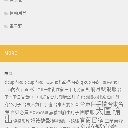
運動用品
電子菸
MORE
標籤
d cup內衣
e cup內衣
f 罩杯內衣
g cup內衣
i
f cup內衣
h 罩杯內衣
到府月嫂
polo衫
T恤
制服
cup內衣
一中街住宿
一中街民宿
台
台北到府坐月子
台南到
中一中住宿
台中一中民宿
台北桃園機場接送
台東伴手禮
台東名
府坐月子
台東人氣伴手禮
台東人氣名產
大圖輸
產
團體服
台東必買
嘉義到府坐月子
台東必買名產
出
宜蘭民宿
婚禮錄影
工商簡介
婚禮影片
婚錄
婚禮錄影mv