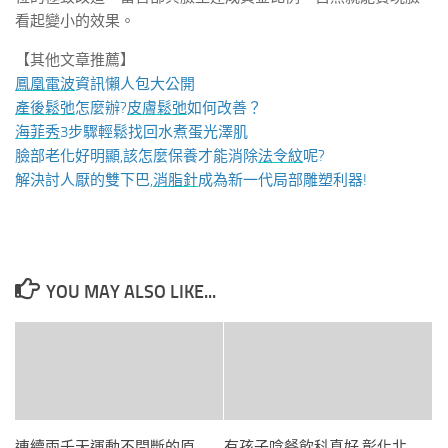
看起變小的效果。
【其他文章推薦】
鳳凰電波
資訊懶人包大公開
產後鬆弛
怎麼辦?
皮膚鬆弛
如何改善？
海菲秀
3步驟輕鬆找回水煮蛋光澤肌
臉部老化好明顯,該怎麼保養才能消除
法令紋
呢?
解決討人厭的雙下巴,
消脂針
成為新一代局部雕塑利器!
YOU MAY ALSO LIKE...
連續兩千天運動不間斷的原
有孩子唸餐飲科真好 彰化北