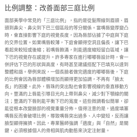
比例調整：改善面部三庭比例
面部美學中常見的「三庭比例」，指的是從髮際線到眉頭、眉
頭到鼻尖、鼻尖到下巴三個區段的等分關係。當嘴唇變厚變凸
時，會直接影響下庭的視覺長度，因為唇部佔據了中庭與下庭
的交界位置。如果嘴唇較薄，下庭會顯得空洞且偏長，讓下巴
看起來較短或後縮；若嘴唇飽滿，則能適度縮短留白區域，讓
下巴的視覺存在感提升。許多專家在進行嘟嘟唇設計時，會一
併評估下巴的形狀與高度，有時甚至建議搭配下巴填充以達到
整體和諧。舉例來說，一個長臉者做完適度的嘟嘟唇後，下庭
的比例會因為唇部體積增加而顯得更加協調，不再有「臉太
長」的困擾。此外，唇珠的突出點也會影響視線的垂直移動方
向。豐滿的上唇能引導目光向上帶到鼻尖，減少對下顎線的關
注；豐滿的下唇則能平衡下巴的寬度。這些微調看似簡單，卻
能從根本改變臉部的視覺重量分佈。值得注意的是，過度填塞
嘴唇反而會破壞比例，導致嘴唇突出過多、人中變短，反而讓
臉型顯得擁擠。因此，專業醫師強調「適度」與「自然」是關
鍵，必須根據個人的骨相與肌肉動態來決定注射量。