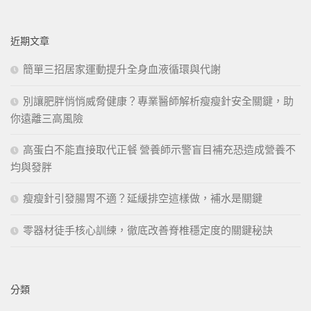
關
鍵
近期文章
字:
簡單三招居家運動提升全身血液循環與代謝
別讓肥胖悄悄威脅健康？專業醫師解析瘦瘦針安全關鍵，助
你遠離三高風險
高蛋白不能直接取代正餐 營養師示警盲目補充恐造成營養不
均與發胖
瘦瘦針引發腸胃不適？延緩排空這樣做，補水是關鍵
零器材徒手核心訓練，徹底改善脊椎穩定度的關鍵秘訣
分類