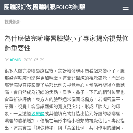
團體服訂做,團體制服,POLO衫制服
Skip to content
視覺設計
為什麼做完嘟嘟唇臉變小了專家揭密視覺修
飾重要性
BY
ADMIN
·
2026-05-29
很多人做完嘟嘟唇療程後，驚訝地發現兩頰看起來變小了，臉
部整體輪廓也顯得更加精緻。這並非單純的視覺錯覺，而是唇
部豐滿後直接影響了臉部比例與視覺重心。當嘴唇變得立體飽
滿，會自然成為視線的焦點，眉毛、鼻子、下巴的相對位置也
會重新被評估。東方人的臉型通常偏圓或偏方，若嘴唇扁平、
單薄，視覺上容易讓兩頰的寬度更突出，形成「臉大」的印
象。一旦透過
玻尿酸
或其他填充物打造出恰到好處的嘟嘟唇，
嘴唇的體積增加，便能在無形中縮小臉頰的視覺佔比。專家指
出，這其實是「視覺轉移」與「黃金比例」共同作用的結果。