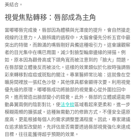
美結合。
視覺焦點轉移：唇部成為主角
當嘟嘟唇完成後，唇部因為體積與光澤度的提升，會自然搶走
視線的注意力。人臉辨識的過程中，大腦會優先分析五官中最
突出的特徵，而飽滿的嘴唇剛好具備這種吸引力。這會讓觀察
者的目光集中在嘴巴周圍，減少對臉型輪廓邊緣的掃描。例
如，原本因為顴骨高或下頜角寬而被注意到的「臉大」問題，
在唇部變立體後反而被淡化。這樣的效果類似於化妝時強調唇
彩來轉移對痘痘或斑點的關注。專業醫師常比喻：這就像在空
曠房間裡放一張紅色沙發，其他傢具都會顯得次要。利用視覺
優先級的原理，嘟嘟唇成功將臉部的視覺重心從外圍拉回中
央，進而營造出臉部變小的錯覺。此外，唇部的立體感還能帶
動鼻翼兩側的陰影對比，使
法令紋
區域看起來更柔和，進一步
模糊兩頰的擴張感。這種無需動刀的修飾方式，不僅安全還原
度高，更能根據每個人的需求調整豐滿程度。因此，專家建議
在追求臉型改變前，先評估是否需要透過唇部視覺強化來達成
目標，往往能獲得超乎預期的效果。