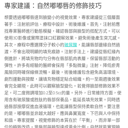
專家建議：自然嘟嘟唇的修飾技巧
想要透過嘟嘟唇達到臉變小的視覺效果，專家建議從三個層面
著手：注射前評估、療程中設計、術後維護。首先，注射前應
找專業醫師進行動態模擬，確認唇部與臉型的搭配方式。可以
使用3D影像或實際塗抹口紅觀察效果，避免術後產生突兀感。
其次，療程中應選擇分子較小的
玻尿酸
，能讓唇部邊緣自然過
渡，不會出現明顯的填充痕跡。注射手法上，建議從唇紅緣內
側進針，將填充物均勻分佈在唇部肌肉表層，保留唇部活動的
彈性。許多有經驗的醫師會採用「多點微量」注射，降低瘀青
風險同時確保線條流暢。最後，術後維護包含避免高溫環境、
劇烈運動與按壓，讓填充物穩定貼合組織。約一至兩週後效果
會完全顯現，此時可以觀察臉型變化。若覺得臉部修飾效果不
足，可二度微調增加0.2至0.5cc的量。另外，日常維持方面，使
用含有玻尿酸或胜肽的唇部保養品，能延長填充效果。同時透
過唇部按摩促進血液循環，也能讓唇型保持柔軟自然。要注意
的是，嘟嘟唇並非越大越好，應與鼻翼寬度、下巴與人中保持
和諧。專家提醒，視覺修飾的本質在於「平衡」，而非單一部
位的極致改造。當唇部與臉型達成黃金比例，自然就能實現臉