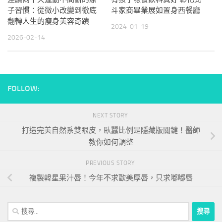
子習慣：從微小改變到徹底
斗家商畢業展如置身西餐廳
翻轉人生的瘦身美容奇蹟
2024-01-19
2026-02-14
FOLLOW:
NEXT STORY
打造完美自然系雙眼皮，臥蠶比例是隱藏版關鍵！醫師
教你如何調整
PREVIOUS STORY
複製韓星果汁唇！今年不求歐美厚唇，只求嘟嘟唇
搜
尋