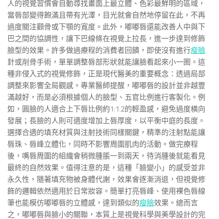
人的視覺習慣會自動尋找畫面上最立體、色彩最鮮明的區域，
當唇部變得飽滿且帶有光澤，目光就會自然地停留在此，不再
過度關注顴骨或下顎的寬度。此外，嘟嘟唇還能改善人中與下
巴之間的協調性，讓下巴線條在視覺上拉長，進一步達到修飾
臉型的效果。許多做過療程的消費者回饋，即使沒有進行
瘦臉
針或削骨手術，單單調整唇部形狀就能讓臉看起來小一圈。這
種非侵入式的視覺修飾，正是現代醫美的重要概念：透過局部
調整來影響全局觀感。專業醫師提醒，嘟嘟唇的設計並非越豐
滿越好，而是必須根據個人的臉型、五官比例進行客製化。例
如，圓臉的人適合上下唇比例約1:1.2的輕盈感，避免過度橫向
發展；長臉的人則可適度增加上唇厚度，以平衡中庭的長度。
選擇合適的填充材質與注射技術同樣關鍵，精準的注射點能讓
唇珠、唇峰立體化，同時不影響周圍肌肉的活動。做完療程
後，嘴唇周圍的組織會稍微腫脹一到兩天，待消腫後就能看見
最終的自然效果。值得注意的是，這種「臉變小」的感受並非
永久性，隨著填充物被身體代謝，效果會逐漸消退，但視覺修
飾的邏輯依然適用於日常妝容。簡單打亮唇峰、使用裸色唇線
筆也能模仿嘟嘟唇的立體感，達到類似的
瘦臉
效果。總而言
之，嘟嘟唇與臉小的關聯，本質上是視覺科學與美學設計的完