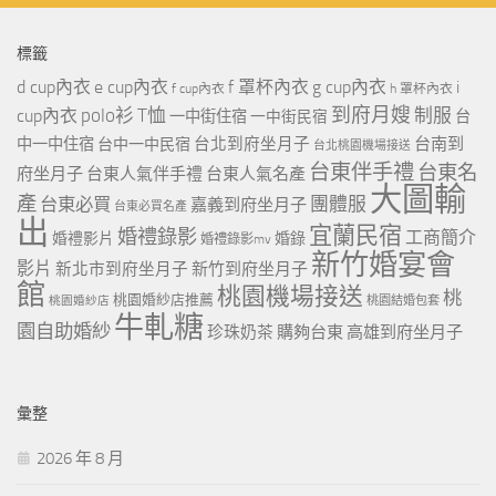
標籤
d cup內衣
e cup內衣
f 罩杯內衣
g cup內衣
i
f cup內衣
h 罩杯內衣
到府月嫂
polo衫
T恤
制服
cup內衣
一中街住宿
一中街民宿
台
台北到府坐月子
台南到
中一中住宿
台中一中民宿
台北桃園機場接送
台東伴手禮
台東名
府坐月子
台東人氣伴手禮
台東人氣名產
大圖輸
產
團體服
台東必買
嘉義到府坐月子
台東必買名產
出
宜蘭民宿
婚禮錄影
工商簡介
婚禮影片
婚錄
婚禮錄影mv
新竹婚宴會
影片
新北市到府坐月子
新竹到府坐月子
館
桃園機場接送
桃
桃園婚紗店推薦
桃園婚紗店
桃園結婚包套
牛軋糖
園自助婚紗
珍珠奶茶
購夠台東
高雄到府坐月子
彙整
2026 年 8 月