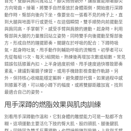
首先，雙腳與肩同寬站立，腳尖微微朝外，讓膝蓋能順著腳尖
方向彎曲。接著，將雙手自然垂放於身體兩側，開始進行深蹲
動作時，臀部向後向下坐，像要坐在一張看不見的椅子上，直
到大腿與地面平行或更低。在這個瞬間，雙手順勢向前擺動至
與肩同高，手掌朝下，感受手臂與肩膀的連動。起身時，利用
臀部與大腿的力量推回站立姿勢，同時雙手向後擺動至臀部後
方，形成自然的鐘擺節奏。關鍵在於呼吸的配合：下蹲時吸
氣，起身時吐氣，甩手動作則輔助呼吸的流暢性。初學者可以
先從每組15次、每天3組開始，熟練後再增加次數或組數。常見
錯誤包括膝蓋內扣、上半身過度前傾、甩手速度過快導致節奏
紊亂。建議對著鏡子練習，或用手機錄影檢查動作軌跡。另
外，保持核心收縮能穩定軀幹，避免腰部代償。如果過程中感
到膝蓋不適，可以縮小蹲下的幅度，或將雙腳距離加寬，找到
最適合自己的姿勢。
甩手深蹲的燃脂效果與肌肉訓練
別看甩手深蹲動作溫和，它對身體的雕塑能力可是一點都不含
糊。這項運動主要活化下肢的臀大肌、股四頭肌、腿後腱肌
群，同時因為雙手反覆擺動，也間接鍛鍊到肩膀、上背與手臂