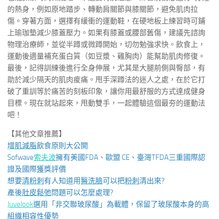
的熱身，例如原地踏步、轉動肩關節與膝關節，避免肌肉拉
傷。穿著方面，選擇有緩衝的運動鞋，在硬地板上練習時可鋪
上瑜珈墊減少膝蓋壓力。如果有膝蓋或腰部舊傷，建議先諮詢
物理治療師，並從半蹲或微蹲開始，切勿勉強求快。飲食上，
運動後適量補充蛋白質（如豆漿、雞胸肉）能幫助肌肉修復。
最後，記得訓練後進行全身伸展，尤其是大腿前側與臀部，有
助於減少隔天的肌肉痠痛。甩手深蹲法的迷人之處，在於它打
破了重訓等於痛苦的刻板印象，讓你用最舒服的方式達成健身
目標。現在就站起來，甩動雙手，一起體驗這個最夯的運動法
吧！
【其他文章推薦】
增肌減脂
飲食原則大公開
Sofwave
索夫波
擁有美國FDA、歐盟 CE、臺灣TFDA三重國際認
證及國際獲獎評價
想要
清粉刺
有人知道用
醫洗臉
可以把
粉刺
清出來?
產後
肚皮鬆弛
問題可以怎麼處理?
Juvelook
選用「非交聯玻尿酸」為載體，保留了玻尿酸本身的高
組織相容性優勢