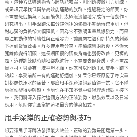
動。這種方法特別適合心肺功能較弱、剛開始接觸肌力訓練，
或是想要尋找低衝擊高效能運動的族群。透過穩定的節奏，你
不需要急促換氣，反而能像打太極般流暢地完成每一個動作。
研究指出，甩手深蹲法每分鐘消耗的熱量不輸給傳統重訓，但
對心臟的負擔卻大幅降低。因為它不強調重量與爆發力，而是
專注於動作的持續性與正確發力，讓肌肉在溫和卻持久的刺激
下達到緊實效果。許多使用者分享，連續練習兩週後，不僅大
腿線條變得明顯，連長期困擾的腰痠背痛也獲得改善。更棒的
是，這種訓練隨時隨地都能進行，不需要去健身房，也不需昂
貴器材，只要有一塊平坦地面，你就可以開始甩動雙手、蹲下
站起，享受前所未有的運動舒適感。如果你已經厭倦了每次重
訓都像快溺水的痛苦，那麼甩手深蹲法絕對值得一試。它不僅
讓運動變得更輕鬆，也讓你在不知不覺中獲得理想體態。接下
來，我們將深入探討這個方法的正確姿勢、燃脂效果以及日常
應用，幫助你完全掌握這項最夯的健身招式。
甩手深蹲的正確姿勢與技巧
想要讓甩手深蹲法發揮最大效益，正確的姿勢是關鍵第一步。