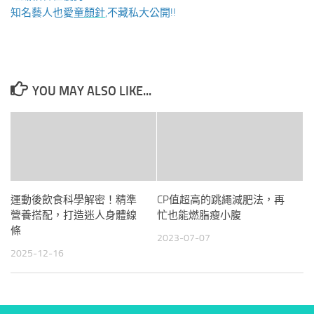
知名藝人也愛
童顏針
,不藏私大公開!!
YOU MAY ALSO LIKE...
運動後飲食科學解密！精準
CP值超高的跳繩減肥法，再
營養搭配，打造迷人身體線
忙也能燃脂瘦小腹
條
2023-07-07
2025-12-16