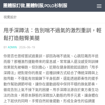
團體服訂做,團體制服,POLO衫制服
Skip to content
視覺設計
甩手深蹲法：告別喘不過氣的激烈重訓，輕
鬆打造翹臀美腿
BY
ADMIN
·
2026-06-19
你是否也曾經嘗試過重訓，卻因為喘不過氣、心跳狂飆而半途
而廢？那種激烈運動帶來的窒息感，常常讓人還沒感受到訓練
效果就先被嚇跑。但別擔心，近期在健身圈掀起話題的「甩手
深蹲法」絕對是你的救星。這種訓練方式結合了傳統深蹲與上
肢甩動，不僅能有效鍛鍊下半身肌群，還能透過節奏性的擺手
動作幫助調節呼吸，讓你在運動過程中保持平穩的換氣節奏，
徹底告別上氣不接下氣的困擾。甩手深蹲法源自於東方養生功
法的改良，將原本靜態的深蹲加入動態的甩手元素，讓身體在
上下起伏的同時，手臂自然前後擺動，形成全身性的協調運