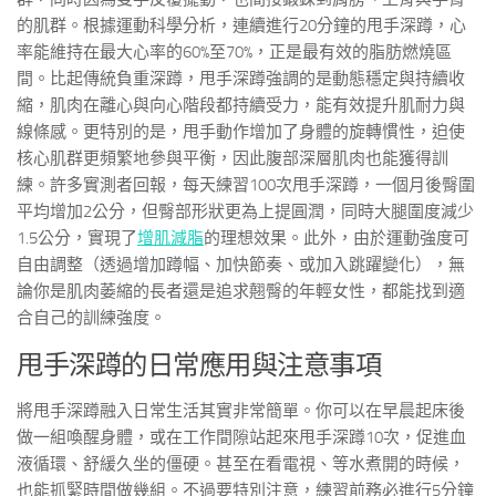
的肌群。根據運動科學分析，連續進行20分鐘的甩手深蹲，心
率能維持在最大心率的60%至70%，正是最有效的脂肪燃燒區
間。比起傳統負重深蹲，甩手深蹲強調的是動態穩定與持續收
縮，肌肉在離心與向心階段都持續受力，能有效提升肌耐力與
線條感。更特別的是，甩手動作增加了身體的旋轉慣性，迫使
核心肌群更頻繁地參與平衡，因此腹部深層肌肉也能獲得訓
練。許多實測者回報，每天練習100次甩手深蹲，一個月後臀圍
平均增加2公分，但臀部形狀更為上提圓潤，同時大腿圍度減少
1.5公分，實現了
增肌減脂
的理想效果。此外，由於運動強度可
自由調整（透過增加蹲幅、加快節奏、或加入跳躍變化），無
論你是肌肉萎縮的長者還是追求翹臀的年輕女性，都能找到適
合自己的訓練強度。
甩手深蹲的日常應用與注意事項
將甩手深蹲融入日常生活其實非常簡單。你可以在早晨起床後
做一組喚醒身體，或在工作間隙站起來甩手深蹲10次，促進血
液循環、舒緩久坐的僵硬。甚至在看電視、等水煮開的時候，
也能抓緊時間做幾組。不過要特別注意，練習前務必進行5分鐘