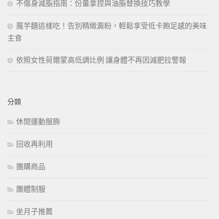
不傷身減脂指南：份量拿捏與油脂替換技巧教學
魔芋麵這樣吃！告別精緻澱粉，輕鬆享受低卡飽足感的美味
主食
依照女性荷爾蒙高低調比例 讓身體不再因減肥拉警報
分類
休閒運動服飾
回收再利用
團購商品
團體制服
坐月子推薦