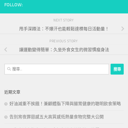
FOLLOW:
NEXT STORY
甩手深蹲法：不爆汗也能輕鬆達標每日活動量！
PREVIOUS STORY
讓運動變得簡單：久坐外食女生的微習慣瘦身法
搜
尋
關
鍵
近期文章
字:
好油減重不挨餓！兼顧體脂下降與腸胃健康的聰明飲食策略
告別宵夜罪惡感五大高質感低熱量食物完整大公開