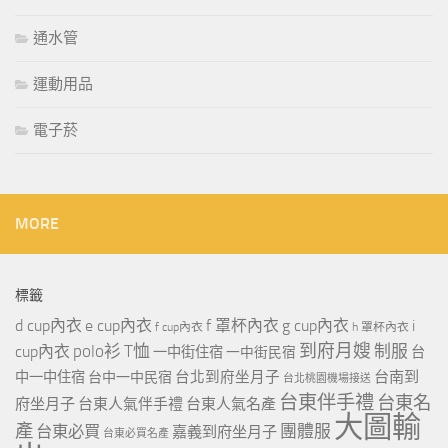
通水管
運動用品
電子菸
MORE
標籤
d cup內衣
e cup內衣
f 罩杯內衣
g cup內衣
i
f cup內衣
h 罩杯內衣
到府月嫂
polo衫
T恤
制服
cup內衣
一中街住宿
一中街民宿
台
台北到府坐月子
台南到
中一中住宿
台中一中民宿
台北桃園機場接送
台東伴手禮
台東名
府坐月子
台東人氣伴手禮
台東人氣名產
大圖輸
產
團體服
台東必買
嘉義到府坐月子
台東必買名產