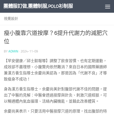
團體服訂做,團體制服,POLO衫制服
Skip to content
視覺設計
瘦小腹靠穴道按摩？6提升代謝力的減肥穴
位
BY
ADMIN
·
2024-11-09
【早安健康／邱士懿報導】調整了飲食習慣、也有定期運動，
成效卻不盡理想、小腹贅肉依然難消？來自日本的國際藥膳師
兼漢方養生指導士余慶尚美認為，那是因為「代謝不良」才導
致瘦身不成功！
身為漢方養生指導士，余慶尚美針對腹部代謝不佳的問題，提
出了中醫的見解：中醫會透過按摩與針灸、刺激穴道經脈，可
以暢通體內氣血循環、活絡內臟機能，並藉此改善體質。
余慶尚美表示，只要活用中醫按摩穴道的原理，找出腹部的特