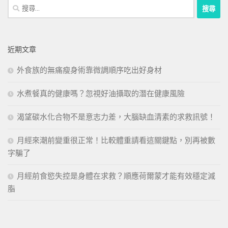
搜
尋
關
鍵
近期文章
字:
外食族的無痛瘦身術靠微調順序吃出好身材
水煮餐真的健康嗎？忽視好油攝取的潛在健康風險
渴望碳水化合物不是意志力差，大腦缺血清素的求救訊號！
月經來潮前變重很正常！比較體重請看這關鍵點，別再被數
字騙了
月經前食慾失控是身體在求救？順應荷爾蒙才能有效穩定減
脂