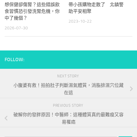
想保健卻傷腎？這些錯誤飲
帶小孩購物走散了 北鎮警
食習慣恐引發洗腎危機，你
助平安相聚
中了幾個？
2023-10-22
2026-07-30
FOLLOW:
NEXT STORY
小腹婆有救！拍拍肚子判斷濕氣體質，消脂排濕穴位藏
在這
PREVIOUS STORY
破解你的發胖原因！中醫師：這種體質真的最難瘦又容
易罹癌