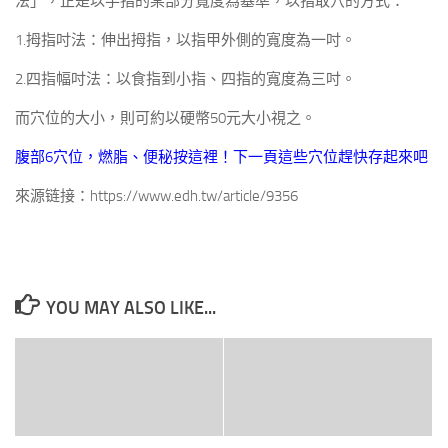
法」，正是以手指的某部分寬度為基準，以指取穴的方式：
1.拇指吋法：伸出拇指，以指甲外側的寬度為一吋。
2.四指幅吋法：以食指到小指、四指的寬度為三吋。
而穴位的大小，則可約以硬幣50元大小視之。
腹部6穴位，燃脂、便秘按這裡！下一頁這些穴位趕快存起來吧
來源链接：https://www.edh.tw/article/9356
YOU MAY ALSO LIKE...