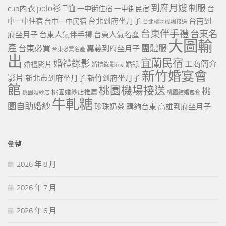
到府月嫂
polo衫
T恤
制服
cup內衣
一中街住宿
一中街民宿
台
台北到府坐月子
台南到
中一中住宿
台中一中民宿
台北桃園機場接送
台東伴手禮
台東名
府坐月子
台東人氣伴手禮
台東人氣名產
大圖輸
產
團體服
台東必買
嘉義到府坐月子
台東必買名產
出
宜蘭民宿
婚禮錄影
工商簡介
婚禮影片
婚錄
婚禮錄影mv
新竹婚宴會
影片
新北市到府坐月子
新竹到府坐月子
館
桃園機場接送
桃
桃園婚紗店推薦
桃園婚紗店
桃園結婚包套
牛軋糖
園自助婚紗
珍珠奶茶
購夠台東
高雄到府坐月子
彙整
2026 年 8 月
2026 年 7 月
2026 年 6 月