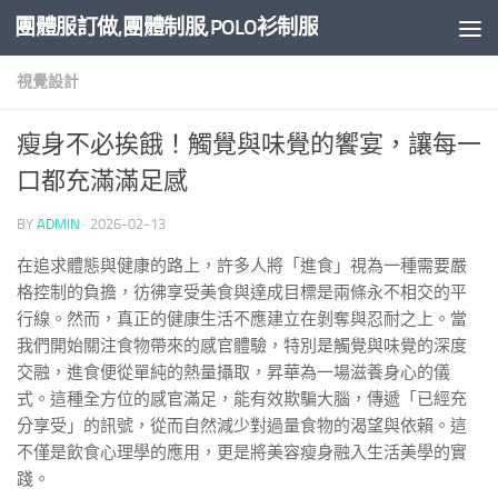
團體服訂做,團體制服,POLO衫制服
Skip to content
視覺設計
瘦身不必挨餓！觸覺與味覺的饗宴，讓每一
口都充滿滿足感
BY
ADMIN
·
2026-02-13
在追求體態與健康的路上，許多人將「進食」視為一種需要嚴
格控制的負擔，彷彿享受美食與達成目標是兩條永不相交的平
行線。然而，真正的健康生活不應建立在剝奪與忍耐之上。當
我們開始關注食物帶來的感官體驗，特別是觸覺與味覺的深度
交融，進食便從單純的熱量攝取，昇華為一場滋養身心的儀
式。這種全方位的感官滿足，能有效欺騙大腦，傳遞「已經充
分享受」的訊號，從而自然減少對過量食物的渴望與依賴。這
不僅是飲食心理學的應用，更是將美容瘦身融入生活美學的實
踐。