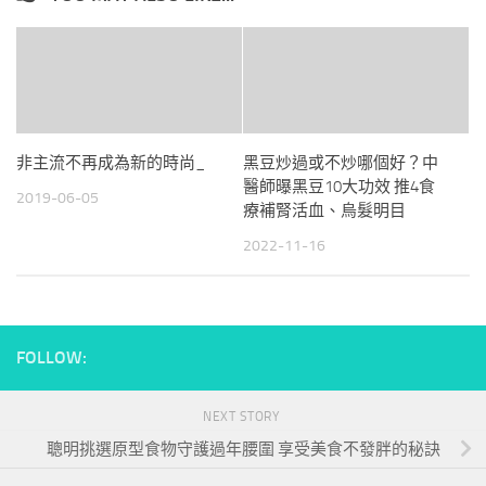
非主流不再成為新的時尚_
黑豆炒過或不炒哪個好？中
醫師曝黑豆10大功效 推4食
2019-06-05
療補腎活血、烏髮明目
2022-11-16
FOLLOW:
NEXT STORY
聰明挑選原型食物守護過年腰圍 享受美食不發胖的秘訣