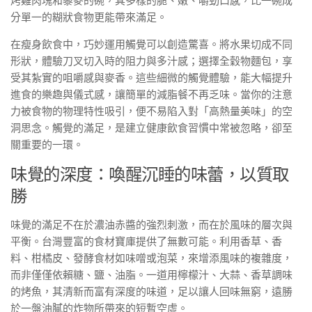
烤雞肉塊和藜麥的碗，其多樣的脆、嫩、嚼勁口感，比一碗成
分單一的糊狀食物更能帶來滿足。
在瘦身飲食中，巧妙運用觸覺可以創造驚喜。將水果切成不同
形狀，體驗刀叉切入時的阻力與多汁感；選擇全穀物麵包，享
受其紮實的咀嚼感與麥香。這些細微的觸覺體驗，能大幅提升
進食的樂趣與儀式感，讓簡單的減脂餐不再乏味。當你的注意
力被食物的物理特性吸引，便不易陷入對「高熱量美味」的空
洞思念。觸覺的滿足，是建立健康飲食習慣中常被忽略，卻至
關重要的一環。
味覺的深度：喚醒沉睡的味蕾，以質取
勝
味覺的滿足不在於濃油赤醬的強烈刺激，而在於風味的層次與
平衡。台灣豐富的食材寶庫提供了無數可能。利用香草、香
料、柑橘皮、發酵食材如味噌或泡菜，來增添風味的複雜度，
而非僅僅依賴糖、鹽、油脂。一道用檸檬汁、大蒜、香草調味
的烤魚，其清新而富有深度的味道，足以讓人回味無窮，遠勝
於一盤油膩的炸物所帶來的短暫空虛。