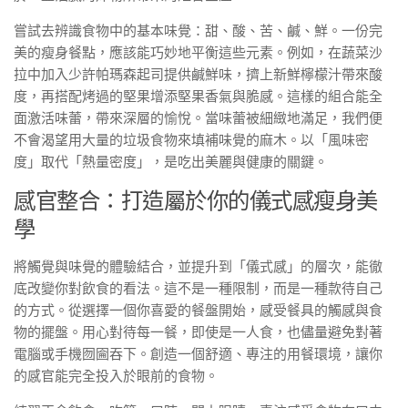
嘗試去辨識食物中的基本味覺：甜、酸、苦、鹹、鮮。一份完
美的瘦身餐點，應該能巧妙地平衡這些元素。例如，在蔬菜沙
拉中加入少許帕瑪森起司提供鹹鮮味，擠上新鮮檸檬汁帶來酸
度，再搭配烤過的堅果增添堅果香氣與脆感。這樣的組合能全
面激活味蕾，帶來深層的愉悅。當味蕾被細緻地滿足，我們便
不會渴望用大量的垃圾食物來填補味覺的麻木。以「風味密
度」取代「熱量密度」，是吃出美麗與健康的關鍵。
感官整合：打造屬於你的儀式感瘦身美
學
將觸覺與味覺的體驗結合，並提升到「儀式感」的層次，能徹
底改變你對飲食的看法。這不是一種限制，而是一種款待自己
的方式。從選擇一個你喜愛的餐盤開始，感受餐具的觸感與食
物的擺盤。用心對待每一餐，即使是一人食，也儘量避免對著
電腦或手機囫圇吞下。創造一個舒適、專注的用餐環境，讓你
的感官能完全投入於眼前的食物。