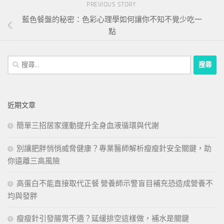
PREVIOUS STORY
藍色餐盤的秘密：色彩心理學如何讓你不知不覺少吃一
點
搜
尋
關
鍵
近期文章
字:
簡單三招居家運動提升全身血液循環與代謝
別讓肥胖悄悄威脅健康？專業醫師解析瘦瘦針安全關鍵，助
你遠離三高風險
高蛋白不能直接取代正餐 營養師示警盲目補充恐造成營養不
均與發胖
瘦瘦針引發腸胃不適？延緩排空這樣做，補水是關鍵