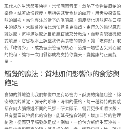
現代人的生活節奏快速，常常囫圇吞棗，忽略了食物最原始的
樂趣。試著放慢速度，用指尖感受食材的紋理，用舌尖探索風
味的層次。當你專注於當下的咀嚼感、溫度變化與味道在口腔
中的綻放，大腦會獲得比匆忙進食更強烈、更持久的愉悅感與
飽足感。這種滿足感源自於感官被充分激活，而非胃袋被機械
式填滿。它從根本上調整我們與食物的關係，讓「吃得好」取
代「吃得少」，成為健康管理的核心。這是一場從舌尖到心靈
的旅程，讓每一次用餐都成為支持你變美、變健康的正面能
量。
觸覺的魔法：質地如何影響你的食慾與
飽足
食物的質地遠比我們想像中更有影響力。酥脆的烤麵包邊、綿
密的馬鈴薯泥、彈牙的珍珠、滑順的優格，每一種獨特的觸感
都在向大腦傳遞不同的訊號。研究顯示，需要更多咀嚼次數、
具有豐富質地變化的食物，能延長進食時間，增加口腔的物理
刺激，從而更早觸發飽足感。例如，一份包含新鮮生菜沙拉、