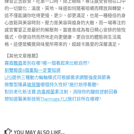
練習正念飲食。吃第一口時，閉上眼睛，專注感受食物在口中
的一切變化：溫度、質地、味道如何隨著咀嚼而釋放與轉變。
這不僅能讓你吃得更慢、更少，卻更滿足，也是一種極佳的身
心放鬆與美容時刻。壓力是美容與瘦身的大敵，而一場專注的
感官饗宴正是最好的解壓劑。當進食成為每日精心安排的愉悅
儀式，你便自然而然地走向更健康、更自信的體態與生活風
格。這便是觸覺與味覺所帶來的，超越卡路里的深層滿足。
【其他文章推薦】
霧眉
飄眉
差別在哪?哪一個看起來比較自然?
割雙眼皮6個重點一定要知道
LPG
提供三種動力輪軸模式可根據需求調整強度與節奏
微整型隆鼻
玻尿酸
哪個持久性好?施打前停看聽!!
對抗老化新法寶,
肉毒桿菌
素注射，消除你的皺紋逆齡回春
想知道醫美新技術
Thermage FLX
施打診所在哪裡?
YOU MAY ALSO LIKE...