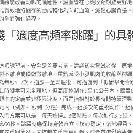
訓練能改善動脈的順應性，讓血管在心臟收縮期能更好地
能有效地將儲存的動能轉化為向前血流，減輕心臟負擔。
的全面強化過程。
踐「適度高頻率跳躍」的具
這項練習前，安全是首要考量。建議初次嘗試者從「原地
腳不離地或僅微微離地，重點感受小腿肌肉的收縮與腳踝
為每秒1-2次。適應一至兩週後，可過渡到「低衝擊開合
此時腳掌可完全離地，但高度控制在5至10公分內，膝蓋
頻率的定義並非極限速度，而是指相對於長時間持續運動
元內（例如30秒到1分鐘）完成一組多次的重複動作，組
入門方案可以是：每天選擇2-3個時段，每次進行3-5組，
息60秒。跳躍時應保持身體直立，核心穩定，落地輕柔
有嚴重關節炎、未控制的重度高血壓、或骨質疏鬆症患者