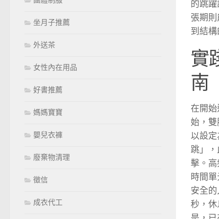
團體制服
的跳躍
張期則
坐月子推薦
到結構
外送茶
實
女性內在用品
南
好書推薦
在開始
媽媽寶寶
始，雙
以設定
嬰兒衣褲
跳」，
廢棄物清理
擊。高
時間單
徵信
安全的
成衣代工
秒，休
是，已