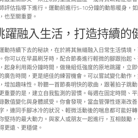
師評估指導下進行。運動前進行5-10分鐘的動態暖身，
，也至關重要。
跳躍融入生活，打造持續的
運動持續下去的秘訣，在於將其無縫融入日常生活情境，
。你可以在早晨刷牙時，配合節奏進行輕微的腳跟抬起、
，起身利用兩分鐘時間，做幾組低強度的原地跳躍，立即
的廣告時間，更是絕佳的練習機會。可以嘗試變化動作，
，增加趣味性。聆聽一首節奏明快的歌曲，跟著拍子跳動
更重要的是，建立自我監測的習慣。每週在固定時間、平
錄數值變化與身體感受。你會發現，當血管彈性逐漸改善
字，連同手腳冰冷的狀況、輕微活動後的喘息都可能好轉
你堅持的最大動力。與家人或朋友一起進行，互相鼓勵，
得更遠、更穩健。