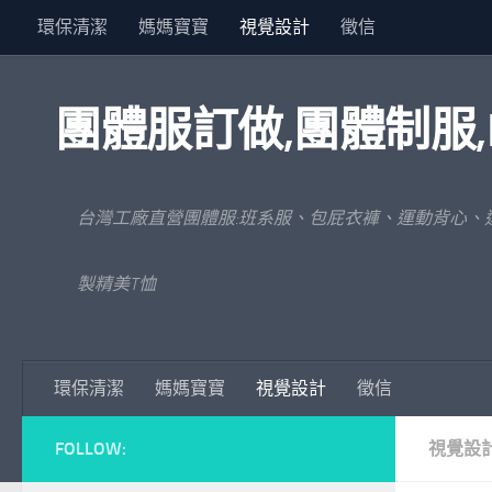
環保清潔
媽媽寶寶
視覺設計
徵信
Skip to content
團體服訂做,團體制服,
台灣工廠直營團體服:班系服、包屁衣褲、運動背心、
製精美T恤
環保清潔
媽媽寶寶
視覺設計
徵信
FOLLOW:
視覺設