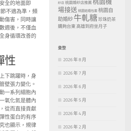
桃園機
安全的地面即
桃園婚紗店推薦
紗店
場接送
桃園自
關節不適為準，頻
桃園結婚包套
牛軋糖
助婚紗
動傷害，同時讓
珍珠奶茶
購夠台東
高雄到府坐月子
數週後，不僅血
全身循環改善的
彙整
彈性
2026 年 8 月
2026 年 7 月
上下跳躍時，身
管壁張力變化。
2026 年 6 月
動一系列細胞內
一氧化氮是體內
2026 年 5 月
，從而直接貢獻
2026 年 4 月
彈性蛋白的有序
究也顯示，規律
2026 年 2 月