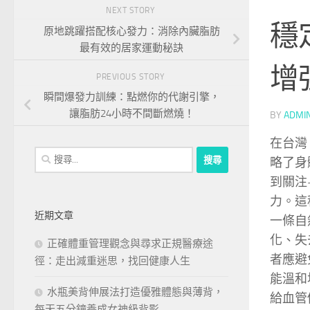
NEXT STORY
穩
原地跳躍搭配核心發力：消除內臟脂肪
最有效的居家運動秘訣
增
PREVIOUS STORY
瞬間爆發力訓練：點燃你的代謝引擎，
讓脂肪24小時不間斷燃燒！
BY
ADMI
在台灣
搜
略了身
尋
到關注
關
力。這
鍵
近期文章
一條自
字:
化、失
正確體重管理觀念與尋求正規醫療途
者應避
徑：走出減重迷思，找回健康人生
能溫和
水瓶美背伸展法打造優雅體態與薄背，
給血管
每天五分鐘養成女神級背影