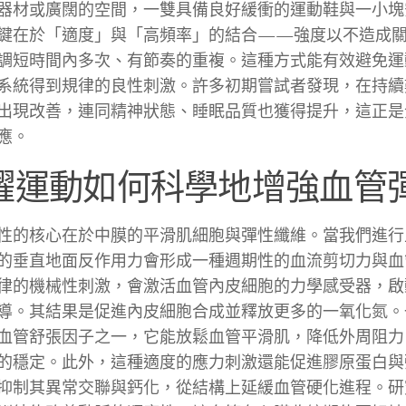
器材或廣闊的空間，一雙具備良好緩衝的運動鞋與一小塊
鍵在於「適度」與「高頻率」的結合——強度以不造成
調短時間內多次、有節奏的重複。這種方式能有效避免運
系統得到規律的良性刺激。許多初期嘗試者發現，在持續
出現改善，連同精神狀態、睡眠品質也獲得提升，這正是
應。
躍運動如何科學地增強血管
性的核心在於中膜的平滑肌細胞與彈性纖維。當我們進行
的垂直地面反作用力會形成一種週期性的血流剪切力與血
律的機械性刺激，會激活血管內皮細胞的力學感受器，啟
導。其結果是促進內皮細胞合成並釋放更多的一氧化氮。
血管舒張因子之一，它能放鬆血管平滑肌，降低外周阻力
的穩定。此外，這種適度的應力刺激還能促進膠原蛋白與
抑制其異常交聯與鈣化，從結構上延緩血管硬化進程。研