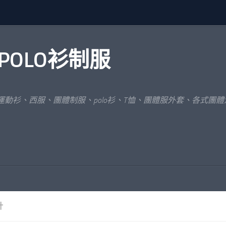
POLO衫制服
運動衫、西服、團體制服、polo衫、T恤、團體服外套、各式團
計