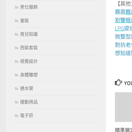
【其他
男仕服飾
霧眉
飄
割雙眼
童裝
LPG
提
育兒知識
微整型
對抗老
西裝套裝
想知道
視覺設計
身體雕塑
YOU
通水管
運動用品
電子菸
精準鎖