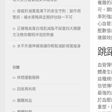
複雜的
可。關
瘦瘦針減重風潮下的安全守則：副作用
率則強
警訊、補水策略與定期評估缺一不可
心血管
正確喝高蛋白增肌減脂不踩雷四大關鍵
壓數值
方法教你聰明沖泡控熱量
連鎖效
水平外展伸展操讓你輕鬆減齡視覺瘦身
跳
血管彈
分類
體產生
休閒運動服飾
這種規
信號傳
回收再利用
最強的
於血壓
團購商品
重塑，