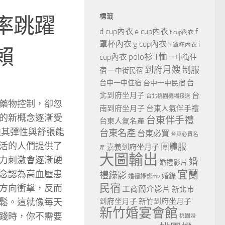
標籤
率跳躍
d cup內衣
e cup內衣
f
f cup內衣
罩杯內衣
g cup內衣
i
h 罩杯內衣
賴
polo衫
T恤
cup內衣
一中街住
到府月嫂
制服
宿
一中街民宿
台
台中一中住宿
台中一中民宿
北到府坐月子
台
台北桃園機場接送
藥物控制，卻忽
南到府坐月子
台東人氣伴手禮
的新概念逐漸受
台東伴手禮
台東人氣名產
強其彈性與舒張能
台東名產
台東必買
台東必買名
活的人們提供了
團體服
嘉義到府坐月子
產
大圖輸出
力刺激會逐漸硬
婚
婚禮影片
宜蘭
念認為高血壓患
禮錄影
婚錄
婚禮錄影mv
民宿
方向衝擊，反而
工商簡介影片
新北市
鬆。這就像每天
到府坐月子
新竹到府坐月子
新竹婚宴會館
踐時，你不需要
桃園婚