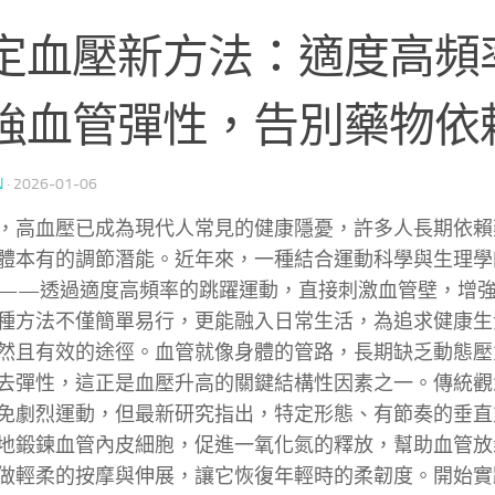
定血壓新方法：適度高頻
強血管彈性，告別藥物依
N
·
2026-01-06
，高血壓已成為現代人常見的健康隱憂，許多人長期依賴
體本有的調節潛能。近年來，一種結合運動科學與生理學
——透過適度高頻率的跳躍運動，直接刺激血管壁，增
種方法不僅簡單易行，更能融入日常生活，為追求健康生
然且有效的途徑。血管就像身體的管路，長期缺乏動態壓
去彈性，這正是血壓升高的關鍵結構性因素之一。傳統觀
免劇烈運動，但最新研究指出，特定形態、有節奏的垂直
地鍛鍊血管內皮細胞，促進一氧化氮的釋放，幫助血管放
做輕柔的按摩與伸展，讓它恢復年輕時的柔韌度。開始實