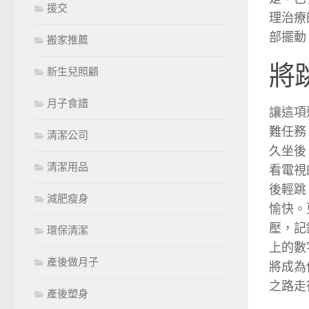
援交
理治療
部擺動
搬家推薦
將
新生兒照顧
月子食譜
讓這項
難任務
清潔公司
久坐後
清潔用品
看電視
後輕跳
減肥瘦身
愉快。
壓，記
環保清潔
上的數
產後做月子
將成為
之路走
產後塑身