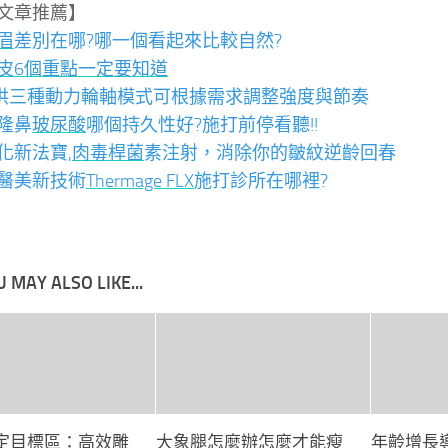
文章推薦】
眉
差別在哪?哪一個看起來比較自然?
皮6個重點一定要知道
供三種動力輪軸模式可根據需求調整強度與節奏
隆鼻
玻尿酸
哪個持久性好?施打前停看聽!!
化新法寶,
肉毒桿菌
素注射，消除你的皺紋逆齡回春
醫美新技術
Thermage FLX
施打診所在哪裡?
 MAY ALSO LIKE...
定目標區：高效雕
大象腿怎麼辦怎麼才能瘦
年齡增長