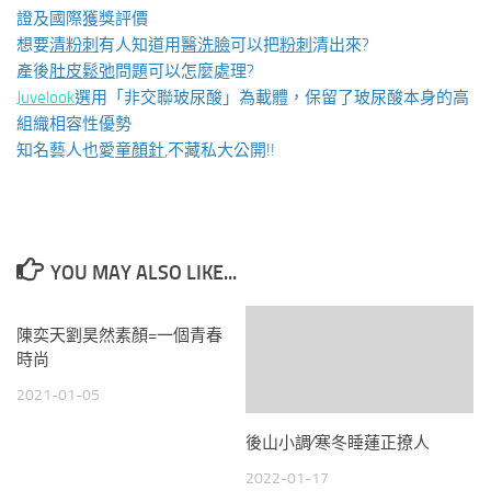
證及國際獲獎評價
想要
清粉刺
有人知道用
醫洗臉
可以把
粉刺
清出來?
產後
肚皮鬆弛
問題可以怎麼處理?
Juvelook
選用「非交聯玻尿酸」為載體，保留了玻尿酸本身的高
組織相容性優勢
知名藝人也愛
童顏針
,不藏私大公開!!
YOU MAY ALSO LIKE...
陳奕天劉昊然素顏=一個青春
時尚
2021-01-05
後山小調∕寒冬睡蓮正撩人
2022-01-17