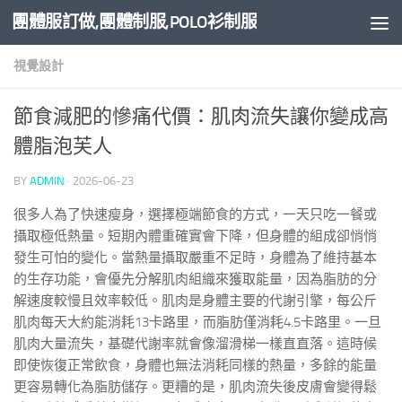
團體服訂做,團體制服,POLO衫制服
Skip to content
視覺設計
節食減肥的慘痛代價：肌肉流失讓你變成高
體脂泡芙人
BY
ADMIN
·
2026-06-23
很多人為了快速瘦身，選擇極端節食的方式，一天只吃一餐或
攝取極低熱量。短期內體重確實會下降，但身體的組成卻悄悄
發生可怕的變化。當熱量攝取嚴重不足時，身體為了維持基本
的生存功能，會優先分解肌肉組織來獲取能量，因為脂肪的分
解速度較慢且效率較低。肌肉是身體主要的代謝引擎，每公斤
肌肉每天大約能消耗13卡路里，而脂肪僅消耗4.5卡路里。一旦
肌肉大量流失，基礎代謝率就會像溜滑梯一樣直直落。這時候
即使恢復正常飲食，身體也無法消耗同樣的熱量，多餘的能量
更容易轉化為脂肪儲存。更糟的是，肌肉流失後皮膚會變得鬆