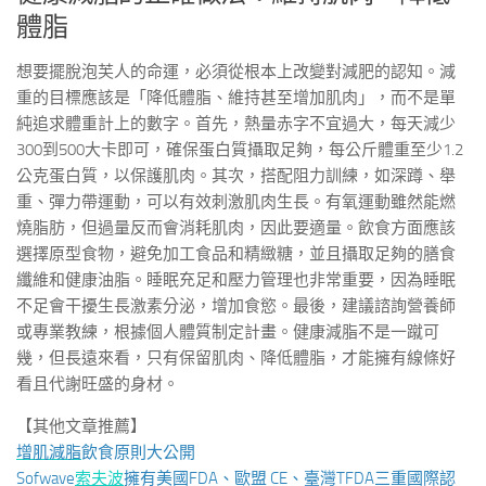
體脂
想要擺脫泡芙人的命運，必須從根本上改變對減肥的認知。減
重的目標應該是「降低體脂、維持甚至增加肌肉」，而不是單
純追求體重計上的數字。首先，熱量赤字不宜過大，每天減少
300到500大卡即可，確保蛋白質攝取足夠，每公斤體重至少1.2
公克蛋白質，以保護肌肉。其次，搭配阻力訓練，如深蹲、舉
重、彈力帶運動，可以有效刺激肌肉生長。有氧運動雖然能燃
燒脂肪，但過量反而會消耗肌肉，因此要適量。飲食方面應該
選擇原型食物，避免加工食品和精緻糖，並且攝取足夠的膳食
纖維和健康油脂。睡眠充足和壓力管理也非常重要，因為睡眠
不足會干擾生長激素分泌，增加食慾。最後，建議諮詢營養師
或專業教練，根據個人體質制定計畫。健康減脂不是一蹴可
幾，但長遠來看，只有保留肌肉、降低體脂，才能擁有線條好
看且代謝旺盛的身材。
【其他文章推薦】
增肌減脂
飲食原則大公開
Sofwave
索夫波
擁有美國FDA、歐盟 CE、臺灣TFDA三重國際認