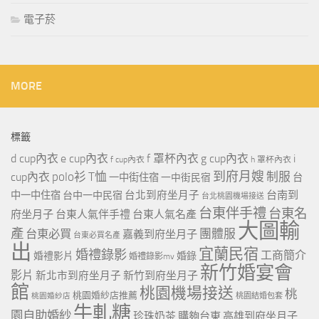
電子菸
MORE
標籤
d cup內衣
e cup內衣
f 罩杯內衣
g cup內衣
i
f cup內衣
h 罩杯內衣
到府月嫂
polo衫
T恤
制服
cup內衣
一中街住宿
一中街民宿
台
台北到府坐月子
台南到
中一中住宿
台中一中民宿
台北桃園機場接送
台東伴手禮
台東名
府坐月子
台東人氣伴手禮
台東人氣名產
大圖輸
產
團體服
台東必買
嘉義到府坐月子
台東必買名產
出
宜蘭民宿
婚禮錄影
工商簡介
婚禮影片
婚錄
婚禮錄影mv
新竹婚宴會
影片
新北市到府坐月子
新竹到府坐月子
館
桃園機場接送
桃
桃園婚紗店推薦
桃園婚紗店
桃園結婚包套
牛軋糖
園自助婚紗
珍珠奶茶
購夠台東
高雄到府坐月子