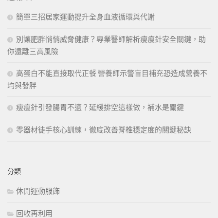
字:
簡單三招居家運動提升全身血液循環與代謝
別讓肥胖悄悄威脅健康？專業醫師解析瘦瘦針安全關鍵，助
你遠離三高風險
高蛋白不能直接取代正餐 營養師示警盲目補充恐造成營養不
均與發胖
瘦瘦針引發腸胃不適？延緩排空這樣做，補水是關鍵
零器材徒手核心訓練，徹底改善脊椎穩定度的關鍵秘訣
分類
休閒運動服飾
回收再利用