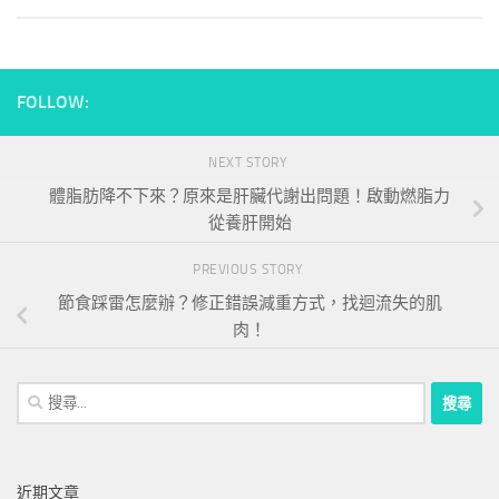
FOLLOW:
NEXT STORY
體脂肪降不下來？原來是肝臟代謝出問題！啟動燃脂力
從養肝開始
PREVIOUS STORY
節食踩雷怎麼辦？修正錯誤減重方式，找迴流失的肌
肉！
搜
尋
關
鍵
近期文章