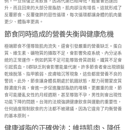
例。一旦恢復正常飲食，因為代謝已經降低，體重會迅速回
升，而且回來的大部分是脂肪，肌肉卻沒有增長。這就形成了
反覆節食、反覆復胖的惡性循環，每次循環都讓身體的肌肉量
更少、體脂率更高。
節食同時造成的營養失衡與健康危機
極端節食不僅導致肌肉流失，還會引發嚴重的營養缺乏。蛋白
質、維生素、礦物質的攝取不足，會影響免疫系統、內分泌系
統的正常運作。例如鈣質不足可能導致骨質疏鬆，鐵質不足會
引起貧血，B群缺乏則會影響能量代謝。許多節食者會出現頭髮
乾燥脫落、指甲脆弱、皮膚暗沉等現象，這些都是營養不良的
警訊。此外，節食讓身體長期處於飢餓狀態，壓力荷爾蒙皮質
醇濃度升高，會進一步促進腹部脂肪的堆積。更嚴重的是，節
食可能擾亂女性的月經週期，甚至導致不孕，男性則會出現性
功能下降的問題。台灣的法規強調健康飲食與運動的重要性，
任何過度限制飲食的方法都不被建議，因為它違背了均衡營養
的基本原則。
健康減脂的正確做法：維持肌肉、降低