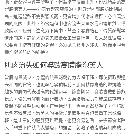
弛，雖然體重數字變輕了，但體脂率反而上升，形成所謂的高
體脂泡芙人——外表看起來瘦瘦的，但身體內部脂肪比例過
高。這種體型不隻影響美觀，更會增加代謝症候群、心血管疾
病的風險。此外，節食過程中也會流失大量水分和電解質，導
致脫水、疲勞、注意力不集中，甚至引發膽結石、骨質疏鬆等
健康問題。許多人節食失敗後產生暴食行為，陷入惡性循環。
想要真正擁有健康的身體，必須拋棄節食的迷思，轉而重視營
養均衡與肌肉的維持。
肌肉流失如何導致高體脂泡芙人
當肌肉量減少，身體的熱量消耗能力大幅下降，即使攝取與過
去相同的食物，也更容易累積脂肪。肌肉就像身體的燃燒爐，
越多的肌肉代表越高的代謝速率。節食期間，身體會啟動節能
模式，優先分解肌肉而非脂肪，因為脂肪是長期能量儲存庫，
身體不願意輕易動用。這種情況下，體重雖然變輕了，但脂肪
比例不減反增。泡芙人的特徵就是體脂率高但體重正常或偏
輕，這比單純的肥胖更難察覺，也更容易忽略。許多節食者陷
入「體重下降就代表變瘦」的誤區，忽略了體脂肪與肌肉的比