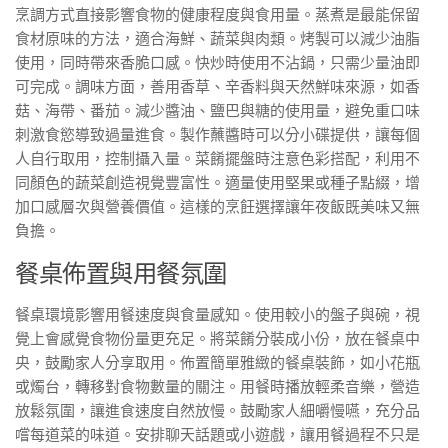
烹調方式直接影響食物的健康程度與食用量。蒸煮是最能保留
食材原味的方法，適合海鮮、蔬菜與肉類。烤製可以減少油脂
使用，同時帶來香脆口感。快炒時使用不沾鍋，只需少量油即
可完成。調味方面，善用香草、辛香料與天然鮮味來源，如香
菇、海帶、番茄。減少醬油、鹽巴與糖的使用量，避免重口味
刺激食慾導致過量進食。製作蘸醬時可以分小碟提供，讓每個
人自行取用，控制攝入量。菜餚擺盤時注意色彩搭配，利用不
同顏色的蔬菜創造視覺豐富性。適量使用堅果或種子點綴，增
加口感層次與營養價值。這樣的烹飪選擇讓年夜飯既美味又無
負擔。
餐桌佈置與用餐氛圍
餐桌環境影響用餐速度與食量感知。使用較小的盤子與碗，視
覺上會感覺食物份量更充足。將菜餚分裝成小份，放在餐桌中
央，鼓勵家人分享取用。佈置簡單雅緻的餐桌裝飾，如小花瓶
或燭台，轉移對食物數量的關注。用餐時播放輕柔音樂，營造
放鬆氛圍，讓進食速度自然放慢。鼓勵家人細嚼慢嚥，充分品
嚐每道菜的味道。安排聊天話題或小遊戲，讓用餐過程不只是