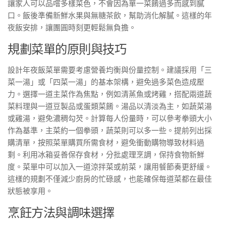
讓家人可以品嚐多樣菜色，不會因為單一菜餚過多而感到膩
口。飯後準備新鮮水果與無糖茶飲，幫助消化解膩。這樣的年
夜飯安排，讓團圓時刻更輕鬆無負擔。
規劃菜單的原則與技巧
設計年夜飯菜單需要考慮營養均衡與份量控制。建議採用「三
菜一湯」或「四菜一湯」的基本架構，避免過多菜色造成壓
力。選擇一道主菜作為焦點，例如清蒸魚或烤雞，搭配兩道蔬
菜料理與一道豆製品或蛋類菜餚。湯品以清淡為主，如蔬菜湯
或雞湯，避免濃稠勾芡。計算每人份量時，可以參考拳頭大小
作為基準，主菜約一個拳頭，蔬菜則可以多一些。提前列出採
購清單，按照菜單購買所需食材，避免衝動購物導致材料過
剩。利用冰箱妥善保存食材，分批處理烹調，保持食物新鮮
度。菜單中可以加入一道涼拌菜或前菜，讓用餐節奏更舒緩。
這樣的規劃不僅減少廚房的忙碌感，也能確保每道菜都在最佳
狀態被享用。
烹飪方法與調味選擇