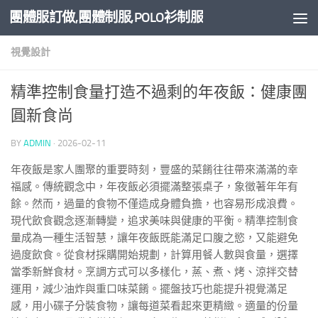
團體服訂做,團體制服,POLO衫制服
Skip to content
視覺設計
精準控制食量打造不過剩的年夜飯：健康團
圓新食尚
BY
ADMIN
·
2026-02-11
年夜飯是家人團聚的重要時刻，豐盛的菜餚往往帶來滿滿的幸
福感。傳統觀念中，年夜飯必須擺滿整張桌子，象徵著年年有
餘。然而，過量的食物不僅造成身體負擔，也容易形成浪費。
現代飲食觀念逐漸轉變，追求美味與健康的平衡。精準控制食
量成為一種生活智慧，讓年夜飯既能滿足口腹之慾，又能避免
過度飲食。從食材採購開始規劃，計算用餐人數與食量，選擇
當季新鮮食材。烹調方式可以多樣化，蒸、煮、烤、涼拌交替
運用，減少油炸與重口味菜餚。擺盤技巧也能提升視覺滿足
感，用小碟子分裝食物，讓每道菜看起來更精緻。適量的份量