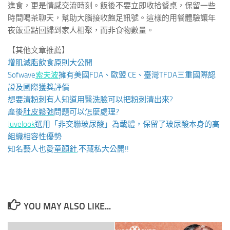
進食，更是情感交流時刻。飯後不要立即收拾餐桌，保留一些
時間喝茶聊天，幫助大腦接收飽足訊號。這樣的用餐體驗讓年
夜飯重點回歸到家人相聚，而非食物數量。
【其他文章推薦】
增肌減脂
飲食原則大公開
Sofwave
索夫波
擁有美國FDA、歐盟 CE、臺灣TFDA三重國際認
證及國際獲獎評價
想要
清粉刺
有人知道用
醫洗臉
可以把
粉刺
清出來?
產後
肚皮鬆弛
問題可以怎麼處理?
Juvelook
選用「非交聯玻尿酸」為載體，保留了玻尿酸本身的高
組織相容性優勢
知名藝人也愛
童顏針
,不藏私大公開!!
YOU MAY ALSO LIKE...