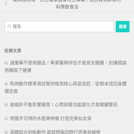
科學飲食法
搜
尋
關
鍵
近期文章
字:
減重藥不是保健品！專業醫師評估才是安全關鍵，別讓錯誤
用藥毀了健康
熊爬動作標準測試幫你檢測核心與盆底肌：從根本找回身體
穩定度
瘦瘦針不隻影響腸胃！心悸與腎功能變化才是關鍵警訊
用隨手可得的水瓶做伸展 打造完美仙女背
深蹲結合划船動作 高效燃脂同時打造美背線條