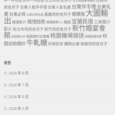
台北到府坐月子
台南到
中一中住宿
台中一中民宿
台北桃園機場接送
台東伴手禮
台東名
府坐月子
台東人氣伴手禮
台東人氣名產
大圖輸
產
團體服
台東必買
嘉義到府坐月子
台東必買名產
出
宜蘭民宿
婚禮錄影
工商簡介
婚禮影片
婚錄
婚禮錄影mv
新竹婚宴會
影片
新北市到府坐月子
新竹到府坐月子
館
桃園機場接送
桃
桃園婚紗店推薦
桃園婚紗店
桃園結婚包套
牛軋糖
園自助婚紗
珍珠奶茶
購夠台東
高雄到府坐月子
彙整
2026 年 8 月
2026 年 7 月
2026 年 6 月
2026 年 5 月