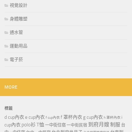
視覺設計
身體雕塑
通水管
運動用品
電子菸
MORE
標籤
d cup內衣
e cup內衣
f 罩杯內衣
g cup內衣
i
f cup內衣
h 罩杯內衣
到府月嫂
polo衫
T恤
制服
cup內衣
一中街住宿
一中街民宿
台