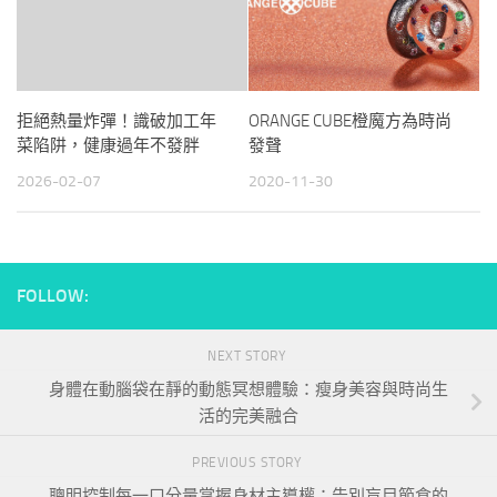
拒絕熱量炸彈！識破加工年
ORANGE CUBE橙魔方為時尚
菜陷阱，健康過年不發胖
發聲
2026-02-07
2020-11-30
FOLLOW:
NEXT STORY
身體在動腦袋在靜的動態冥想體驗：瘦身美容與時尚生
活的完美融合
PREVIOUS STORY
聰明控制每一口分量掌握身材主導權：告別盲目節食的