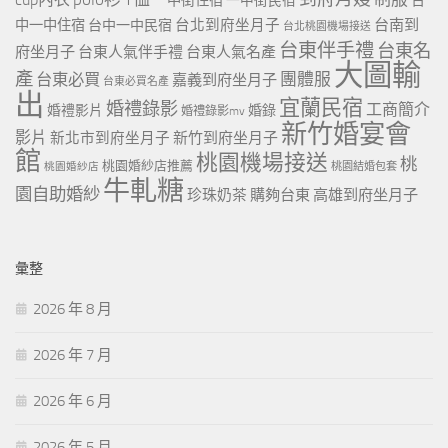
一中街住宿
一中街民宿
台
台北到府坐月子
台南到
中一中住宿
台中一中民宿
台北桃園機場接送
台東伴手禮
台東名
府坐月子
台東人氣伴手禮
台東人氣名產
大圖輸
產
團體服
台東必買
嘉義到府坐月子
台東必買名產
出
宜蘭民宿
婚禮錄影
工商簡介
婚禮影片
婚錄
婚禮錄影mv
新竹婚宴會
影片
新北市到府坐月子
新竹到府坐月子
館
桃園機場接送
桃
桃園婚紗店推薦
桃園婚紗店
桃園結婚包套
牛軋糖
園自助婚紗
珍珠奶茶
購夠台東
高雄到府坐月子
彙整
2026 年 8 月
2026 年 7 月
2026 年 6 月
2026 年 5 月