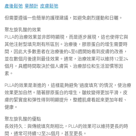
產後鬆弛
童顏針
皮膚鬆弛
但需要遵循一些簡單的護理建議，如避免劇烈運動和日曬。
聚左旋乳酸的效果
PLLA的治療效果並非即時顯現，而是逐步展現，這也使得它與
其他注射型填充劑有所區別。治療後，膠原蛋白的增生需要時
間，因此大多數患者在治療後約4至6週開始看到皮膚的改善，
並在數個月後達到最佳效果。通常，治療效果可以維持12至24
個月，具體時間取決於個人膚質、治療部位和生活習慣等因
素。
PLLA的效果是漸進的，這樣能夠避免“過度填充”的情況，使治療
效果更加自然。隨著膠原蛋白的增生，皺紋變得更加平滑，皮
膚的緊實度和彈性得到明顯提升，整體肌膚看起來更加年輕、
健康。
聚左旋乳酸的優點
長效持久：與傳統填充劑相比，PLLA的效果可以維持更長的時
間，通常可持續12至24個月，甚至更長。