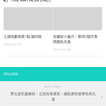
YOU MAY ALSO LIKE...
上證指數收跌7點 連四跌
去皺紋小偏方，堅持3個月羡
煞國色天香
2023-03-25
2022-07-05
FOLLOW:
NEXT STORY
聚左旋乳酸療程，立刻改善膚質，讓肌膚恢復彈性與光
澤