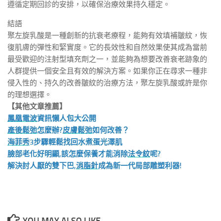
遵循定期回診的安排，以確保治療效果持久穩定。
結語
聚左旋乳酸是一種創新的抗衰老療程，能夠有效填補皺紋，恢
復肌膚的彈性和緊實度。它的長效性和自然效果使其成為當前
最受歡迎的注射型填充劑之一，並能夠為想要改善衰老跡象的
人群提供一個安全且有效的解決方案。如果你正在尋求一種非
侵入性的、持久的改善皺紋的治療方法，聚左旋乳酸或許是你
的理想選擇。
【其他文章推薦】
鳳凰電波
資訊懶人包大公開
產後鬆弛
怎麼辦?
皮膚鬆弛
如何改善？
海菲秀
3步驟輕鬆找回水煮蛋光澤肌
臉部老化好明顯,該怎麼保養才能消除
法令紋
呢?
解決討人厭的雙下巴,
消脂針
成為新一代局部雕塑利器!