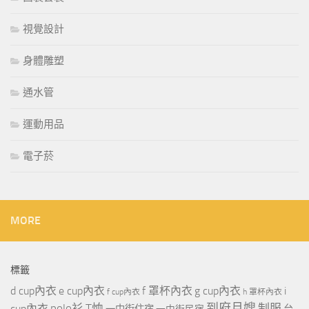
視覺設計
身體雕塑
通水管
運動用品
電子菸
MORE
標籤
d cup內衣
e cup內衣
f 罩杯內衣
g cup內衣
i
f cup內衣
h 罩杯內衣
到府月嫂
polo衫
T恤
制服
cup內衣