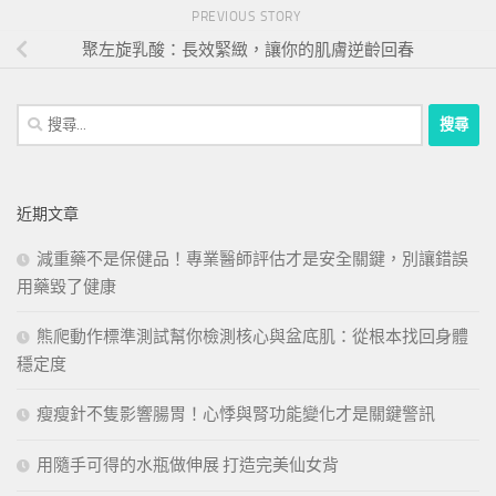
PREVIOUS STORY
聚左旋乳酸：長效緊緻，讓你的肌膚逆齡回春
搜
尋
關
鍵
近期文章
字:
減重藥不是保健品！專業醫師評估才是安全關鍵，別讓錯誤
用藥毀了健康
熊爬動作標準測試幫你檢測核心與盆底肌：從根本找回身體
穩定度
瘦瘦針不隻影響腸胃！心悸與腎功能變化才是關鍵警訊
用隨手可得的水瓶做伸展 打造完美仙女背