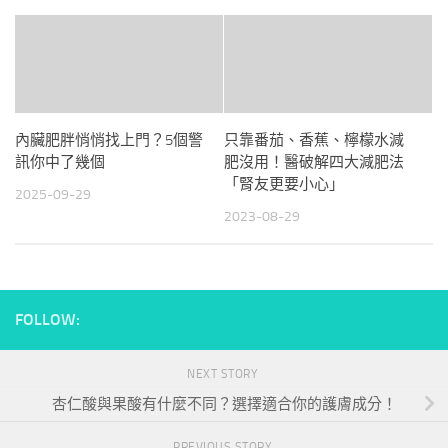
內臟肥胖悄悄找上門？5個警
只靠番茄、香蕉、檸檬水減
訊你中了幾個
肥沒用！醫破解四大減肥法
「腎友更要小心」
2025-09-29
2023-08-29
FOLLOW:
NEXT STORY
杏仁酸與果酸有什麼不同？選擇適合你的護膚成分！
PREVIOUS STORY