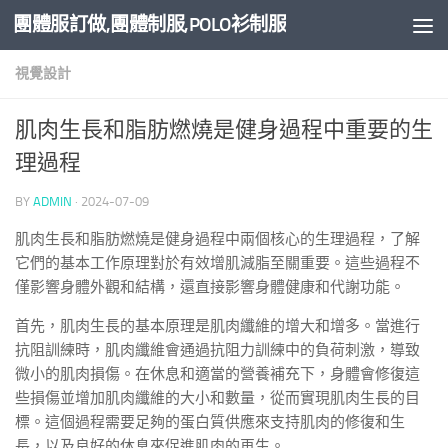
團體服訂做,團體制服,POLO衫制服
Skip to content
視覺設計
肌肉生長和脂肪燃燒是健身過程中重要的生
理過程
BY
ADMIN
·
2024-07-09
肌肉生長和脂肪燃燒是健身過程中兩個核心的生理過程，了解
它們的基本工作原理對於有效增肌減脂至關重要。這些過程不
僅影響身體外觀和結構，還直接影響身體健康和代謝功能。
首先，肌肉生長的基本原理是肌肉纖維的增大和增多。當進行
抗阻訓練時，肌肉纖維會通過抗阻力訓練中的負荷刺激，導致
微小的肌肉損傷。在休息和適當的營養補充下，身體會修復這
些損傷並增加肌肉纖維的大小和數量，從而實現肌肉生長的目
標。這個過程需要足夠的蛋白質供應來支持肌肉的修復和生
長，以及良好的休息來促進肌肉的再生。