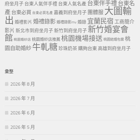
台東伴手禮
台東名
府坐月子
台東人氣伴手禮
台東人氣名產
大圖輸
產
團體服
台東必買
嘉義到府坐月子
台東必買名產
出
宜蘭民宿
婚禮錄影
工商簡介
婚禮影片
婚錄
婚禮錄影mv
新竹婚宴會
影片
新北市到府坐月子
新竹到府坐月子
館
桃園機場接送
桃
桃園婚紗店推薦
桃園婚紗店
桃園結婚包套
牛軋糖
園自助婚紗
珍珠奶茶
購夠台東
高雄到府坐月子
彙整
2026 年 8 月
2026 年 7 月
2026 年 6 月
2026 年 5 月