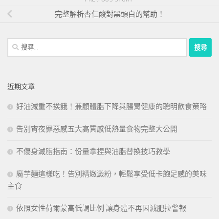
完整解析杏仁酸對黑頭白的幫助！
搜
尋
關
鍵
近期文章
字:
好油減重不挨餓！兼顧體脂下降與腸胃健康的聰明飲食策略
告別宵夜罪惡感五大高質感低熱量食物完整大公開
不傷身減脂指南：份量拿捏與油脂替換技巧教學
魔芋麵這樣吃！告別精緻澱粉，輕鬆享受低卡飽足感的美味
主食
依照女性荷爾蒙高低調比例 讓身體不再因減肥拉警報