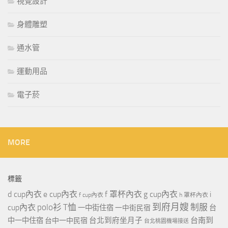
視覺設計
身體雕塑
通水管
運動用品
電子菸
MORE
標籤
d cup內衣
e cup內衣
f 罩杯內衣
g cup內衣
i
f cup內衣
h 罩杯內衣
到府月嫂
polo衫
T恤
制服
cup內衣
一中街住宿
一中街民宿
台
台北到府坐月子
台南到
中一中住宿
台中一中民宿
台北桃園機場接送