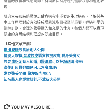
身體的恢復和代謝調節，有助於保持身體的健康狀態和運動表
現。
肌肉生長和脂肪燃燒是健身過程中重要的生理過程，了解其基
本工作原理對於有效達成增肌減脂目標至關重要。通過科學的
訓練計劃、合理的營養攝入和充足的休息，每個人都可以實現
健康的身體結構和理想的健康目標。
【其他文章推薦】
增肌減脂
飲食原則大公開
擺脫大嬸樣,
音波拉皮
緊實拉提皮膚,變身美魔女
想要
清粉刺
有人知道用
醫洗臉
可以把
粉刺
清出來?
產後
肚皮鬆弛
問題可以怎麼處理?
常見醫美問題-
聚左旋乳酸
QA
知名藝人也愛
童顏針
,不藏私大公開!!
YOU MAY ALSO LIKE...