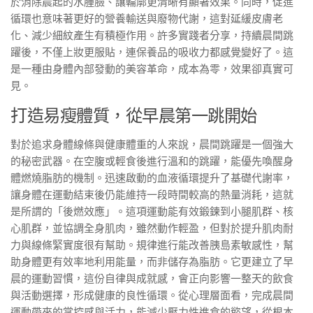
於消除晨起的水腫臉、讓輪廓更清晰有顯著效果。同時，促進
循環也意味著更好的營養輸送與廢物代謝，這對延緩皮膚老
化、減少細紋產生有積極作用。許多實踐者分享，持續晨間跳
躍後，不僅上妝更服貼，連保養品的吸收力都感覺變好了。這
是一種由身體內部發動的美容革命，成本為零，效果卻真實可
見。
打造易瘦體質，從早晨第一跳開始
對於追求身體線條與健康體重的人來說，晨間跳躍是一個強大
的秘密武器。在空腹或輕食後進行溫和的跳躍，能優先喚醒身
體燃燒脂肪的機制。迅速啟動的血液循環提升了基礎代謝率，
讓身體在運動結束後仍能維持一段時間較高的熱量消耗，這就
是所謂的「後燃效應」。這項運動能有效鍛鍊到小腿肌群、核
心肌群，並協調全身肌肉，雖然動作輕盈，但對於提升肌肉耐
力與線條緊實度很有幫助。規律進行能改善胰島素敏感性，幫
助身體更有效率地利用能量，而非儲存為脂肪。它更建立了早
晨的運動習慣，這份自律與成就感，會正向影響一整天的飲食
與活動選擇，形成健康的良性循環。從心理層面看，完成晨間
運動帶來的掌控感與活力，能減少壓力性進食的慾望，從根本