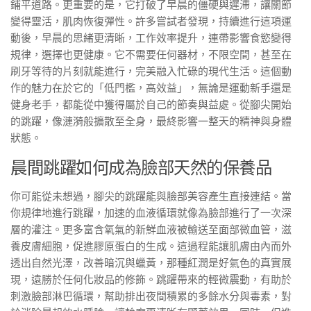
鋪平道路。更重要的是，它打破了早晨的僵硬與遲滯，讓關節
變得靈活，肌肉恢復彈性。許多嘗試者發現，持續進行這項運
動後，早晨的思緒更清晰，工作效率提升，連帶影響食慾變得
規律，選擇也更健康。它不需要任何器材，不限空間，甚至在
刷牙等待的片刻就能進行，完美融入忙碌的現代生活。這個動
作的魅力在於它的「低門檻，高效益」，無論是運動新手還是
健身老手，都能從中獲得屬於自己的節奏與益處。從腳尖開始
的跳躍，像漣漪般擴散至全身，最終影響一整天的精神與身體
狀態。
晨間跳躍如何成為臉部天然的保養品
你可能從未想過，腳尖的跳躍能與臉部美容產生直接連結。當
你規律地進行跳躍，加速的血液循環就像為臉部進行了一次深
層的灌注。更多富含氧氣的新鮮血液被輸送至面部微血管，滋
養皮膚細胞，促進膠原蛋白的生成。這過程能讓肌膚由內而外
透出自然光澤，改善暗沉與蠟黃，那種紅潤是好氣色的真實展
現，遠勝於任何化妝品的修飾。跳躍帶來的輕微震動，有助於
刺激臉部淋巴循環，幫助排出夜間積累的多餘水分與毒素，對