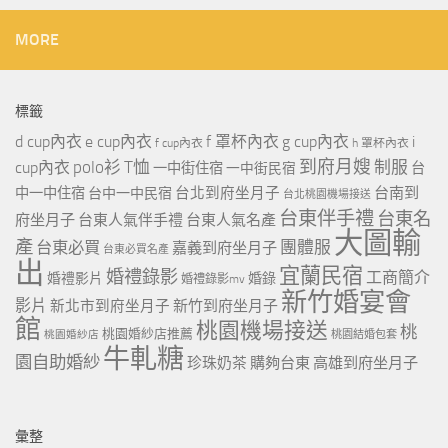
MORE
標籤
d cup內衣
e cup內衣
f 罩杯內衣
g cup內衣
i
f cup內衣
h 罩杯內衣
到府月嫂
polo衫
T恤
制服
cup內衣
一中街住宿
一中街民宿
台
台北到府坐月子
台南到
中一中住宿
台中一中民宿
台北桃園機場接送
台東伴手禮
台東名
府坐月子
台東人氣伴手禮
台東人氣名產
大圖輸
產
團體服
台東必買
嘉義到府坐月子
台東必買名產
出
宜蘭民宿
婚禮錄影
工商簡介
婚禮影片
婚錄
婚禮錄影mv
新竹婚宴會
影片
新北市到府坐月子
新竹到府坐月子
館
桃園機場接送
桃
桃園婚紗店推薦
桃園婚紗店
桃園結婚包套
牛軋糖
園自助婚紗
珍珠奶茶
購夠台東
高雄到府坐月子
彙整