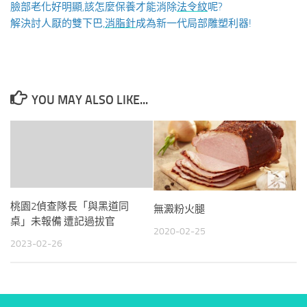
臉部老化好明顯,該怎麼保養才能消除
法令紋
呢?
解決討人厭的雙下巴,
消脂針
成為新一代局部雕塑利器!
YOU MAY ALSO LIKE...
桃園2偵查隊長「與黑道同
無澱粉火腿
桌」未報備 遭記過拔官
2020-02-25
2023-02-26