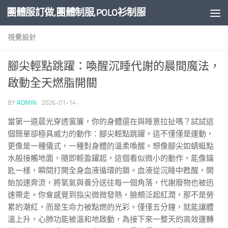
團體服訂做,團體制服,POLO衫制服
Skip to content
視覺設計
腳尖輕點跳躍：喚醒沉睡代謝的晨間魔法，
啟動全天燃脂開關
BY
ADMIN
·
2026-01-14
當第一道晨光穿透窗簾，你的身體還在與睡意拉扯嗎？試試這
個簡單卻極具威力的動作：腳尖輕點跳躍。這不僅僅是運動，
更像是一種儀式，一種對身體的溫柔喚醒。想像腳尖如蜻蜓點
水般接觸地面，隨即輕盈躍起，這個看似微小的動作，能像鑰
匙一樣，瞬間打開全身血液循環的鎖。血液從沉睡中甦醒，開
始加速奔流，將氧氣與養分送往每一個角落，代謝廢物也被迅
速帶走。你會感覺到指尖微微發熱，臉頰泛起紅潤，那不是勞
累的潮紅，而是生命力被點燃的光彩。僅僅五分鐘，就能讓體
溫上升，心肺功能被溫和地啟動，為接下來一整天的高效運轉