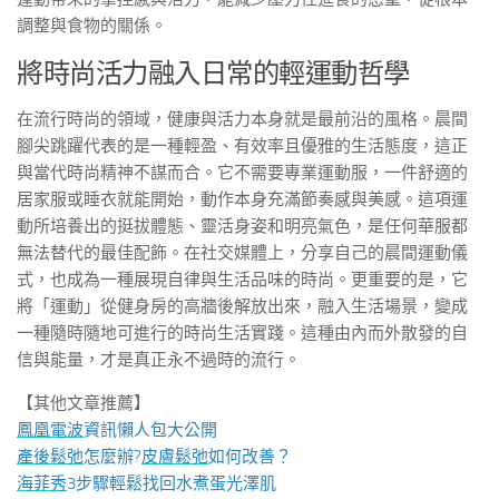
調整與食物的關係。
將時尚活力融入日常的輕運動哲學
在流行時尚的領域，健康與活力本身就是最前沿的風格。晨間
腳尖跳躍代表的是一種輕盈、有效率且優雅的生活態度，這正
與當代時尚精神不謀而合。它不需要專業運動服，一件舒適的
居家服或睡衣就能開始，動作本身充滿節奏感與美感。這項運
動所培養出的挺拔體態、靈活身姿和明亮氣色，是任何華服都
無法替代的最佳配飾。在社交媒體上，分享自己的晨間運動儀
式，也成為一種展現自律與生活品味的時尚。更重要的是，它
將「運動」從健身房的高牆後解放出來，融入生活場景，變成
一種隨時隨地可進行的時尚生活實踐。這種由內而外散發的自
信與能量，才是真正永不過時的流行。
【其他文章推薦】
鳳凰電波
資訊懶人包大公開
產後鬆弛
怎麼辦?
皮膚鬆弛
如何改善？
海菲秀
3步驟輕鬆找回水煮蛋光澤肌