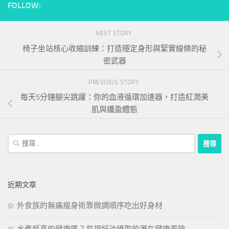
FOLLOW:
NEXT STORY
椅子坐站核心收縮訓練：打造穩定身形與緊實線條的秘
密武器
PREVIOUS STORY
每天5分鐘腳尖跳躍：你的血液循環加速器，打造紅潤美
肌與纖盈體態
搜
尋
關
鍵
近期文章
字:
外食族的無痛瘦身術靠微調順序吃出好身材