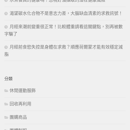
水煮餐真的健康嗎？忽視好油攝取的潛在健康風險
渴望碳水化合物不是意志力差，大腦缺血清素的求救訊號！
月經來潮前變重很正常！比較體重請看這關鍵點，別再被數
字騙了
月經前食慾失控是身體在求救？順應荷爾蒙才能有效穩定減
脂
分類
休閒運動服飾
回收再利用
團購商品