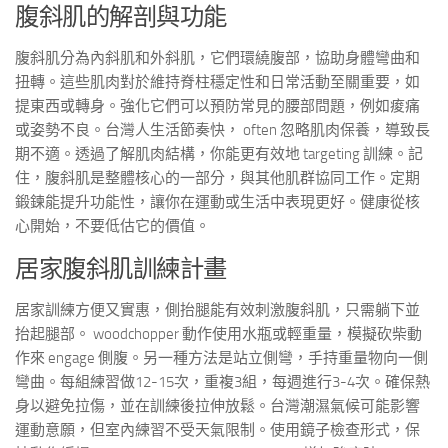
腹斜肌的解剖與功能
腹斜肌分為內斜肌和外斜肌，它們環繞腹部，協助身體彎曲和
扭轉。這些肌肉對於維持脊柱穩定性和日常活動至關重要，如
提東西或轉身。強化它們可以預防常見的腰部問題，例如痠痛
或姿勢不良。台灣人生活節奏快， often 忽略肌肉保養，導致長
期不適。透過了解肌肉結構，你能更有效地 targeting 訓練。記
住，腹斜肌是整體核心的一部分，與其他肌群協同工作。定期
鍛鍊能提升功能性，讓你在運動或生活中表現更好。健康從核
心開始，不要低估它的價值。
居家腹斜肌訓練計畫
居家訓練方便又實惠，側抬腿能有效刺激腹斜肌，只需躺下並
抬起腿部。 woodchopper 動作使用水瓶或輕重量，模擬砍柴動
作來 engage 側腹。另一種方法是站立側彎，手持重量物向一側
彎曲。每組練習做12-15次，重複3組，每週進行3-4次。確保熱
身以避免拉傷，並在訓練後拉伸放鬆。台灣潮濕氣候可能影響
運動意願，但室內練習不受天氣限制。使用鏡子檢查形式，保