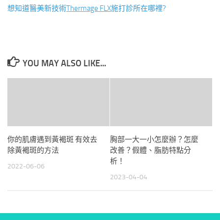
想知道醫美新技術
Thermage FLX
施打診所在哪裡?
YOU MAY ALSO LIKE...
你的肌膚遇到黃褐斑 有效去
胸部一大一小怎麼辦？怎麼
除黃褐斑的方法
改善？假體、脂肪特點分
析！
2022-06-06
2023-04-04