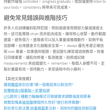
持動作緩慢 controlled。 progress gradually，增加強度時 listen to
your body。 consistency 將帶來可見成果。
避免常見錯誤與進階技巧
許多人在訓練腹斜肌時犯錯，例如過度使用頸部力量或速度太
快。這可能導致 strain 而非肌肉成長。確保核心收緊，動作範圍
適當，避免借力。進階者可以加入重量或複雜動作，如側平板
加旋轉。台灣健身文化鼓勵安全第一， always 優先考慮正確技
術 over 重量。如果遇到瓶頸，嘗試變化練習或諮詢教尋。恢復
日同樣重要，讓肌肉修復。監測進度，拍照或記錄
measurements 來追蹤變化。 remember，每個人身體不同，定
製計畫最有效。保持動力，享受過程中的小勝利。
【其他文章推薦】
霧眉
飄眉
差別在哪?哪一個看起來比較自然?
割雙眼皮6個重點一定要知道
LPG
提供三種動力輪軸模式可根據需求調整強度與節奏
微整型隆鼻
玻尿酸
哪個持久性好?施打前停看聽!!
對抗老化新法寶,
肉毒桿菌
素注射，消除你的皺紋逆齡回春