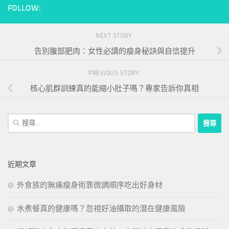
FOLLOW:
NEXT STORY
告別腹部肥肉：女性必讀的瘦身秘訣與自信提升
PREVIOUS STORY
核心肌群訓練真的能縮小肚子嗎？專家告訴你真相
搜
尋
關
鍵
近期文章
字:
外食族的無痛瘦身術靠微調順序吃出好身材
水煮餐真的健康嗎？忽視好油攝取的潛在健康風險