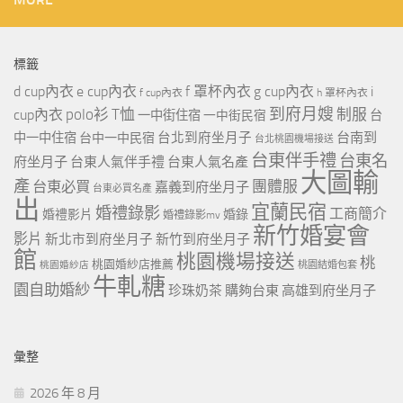
標籤
d cup內衣
e cup內衣
f 罩杯內衣
g cup內衣
i
f cup內衣
h 罩杯內衣
到府月嫂
polo衫
T恤
制服
cup內衣
一中街住宿
一中街民宿
台
台北到府坐月子
台南到
中一中住宿
台中一中民宿
台北桃園機場接送
台東伴手禮
台東名
府坐月子
台東人氣伴手禮
台東人氣名產
大圖輸
產
團體服
台東必買
嘉義到府坐月子
台東必買名產
出
宜蘭民宿
婚禮錄影
工商簡介
婚禮影片
婚錄
婚禮錄影mv
新竹婚宴會
影片
新北市到府坐月子
新竹到府坐月子
館
桃園機場接送
桃
桃園婚紗店推薦
桃園婚紗店
桃園結婚包套
牛軋糖
園自助婚紗
珍珠奶茶
購夠台東
高雄到府坐月子
彙整
2026 年 8 月