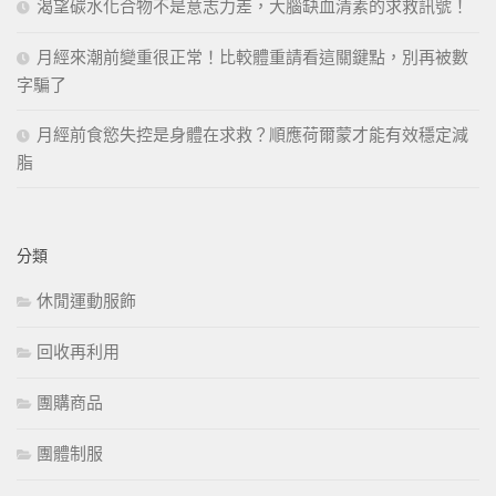
渴望碳水化合物不是意志力差，大腦缺血清素的求救訊號！
月經來潮前變重很正常！比較體重請看這關鍵點，別再被數
字騙了
月經前食慾失控是身體在求救？順應荷爾蒙才能有效穩定減
脂
分類
休閒運動服飾
回收再利用
團購商品
團體制服