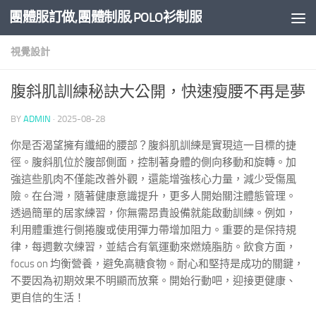
團體服訂做,團體制服,POLO衫制服
Skip to content
視覺設計
腹斜肌訓練秘訣大公開，快速瘦腰不再是夢
BY
ADMIN
·
2025-08-28
你是否渴望擁有纖細的腰部？腹斜肌訓練是實現這一目標的捷
徑。腹斜肌位於腹部側面，控制著身體的側向移動和旋轉。加
強這些肌肉不僅能改善外觀，還能增強核心力量，減少受傷風
險。在台灣，隨著健康意識提升，更多人開始關注體態管理。
透過簡單的居家練習，你無需昂貴設備就能啟動訓練。例如，
利用體重進行側捲腹或使用彈力帶增加阻力。重要的是保持規
律，每週數次練習，並結合有氧運動來燃燒脂肪。飲食方面，
focus on 均衡營養，避免高糖食物。耐心和堅持是成功的關鍵，
不要因為初期效果不明顯而放棄。開始行動吧，迎接更健康、
更自信的生活！