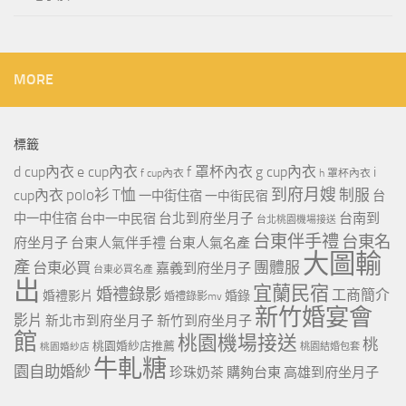
MORE
標籤
d cup內衣
e cup內衣
f 罩杯內衣
g cup內衣
i
f cup內衣
h 罩杯內衣
到府月嫂
polo衫
T恤
制服
cup內衣
一中街住宿
一中街民宿
台
台北到府坐月子
台南到
中一中住宿
台中一中民宿
台北桃園機場接送
台東伴手禮
台東名
府坐月子
台東人氣伴手禮
台東人氣名產
大圖輸
產
團體服
台東必買
嘉義到府坐月子
台東必買名產
出
宜蘭民宿
婚禮錄影
工商簡介
婚禮影片
婚錄
婚禮錄影mv
新竹婚宴會
影片
新北市到府坐月子
新竹到府坐月子
館
桃園機場接送
桃
桃園婚紗店推薦
桃園婚紗店
桃園結婚包套
牛軋糖
園自助婚紗
珍珠奶茶
購夠台東
高雄到府坐月子