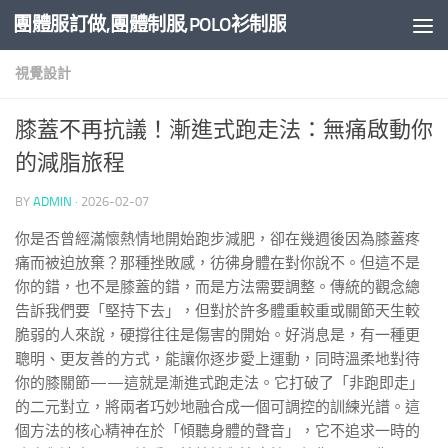
團體服訂做,團體制服,POLO衫制服
Skip to content
視覺設計
膝蓋不再抗議！漸進式跑走法：無痛啟動你
的減脂旅程
BY
ADMIN
·
2026-02-07
你是否曾經滿懷熱情地開始跑步減肥，卻在幾週後因為膝蓋疼
痛而被迫放棄？那種挫敗感，彷彿身體在對你說不。但這不是
你的錯，也不是膝蓋的錯，而是方法需要調整。傳統的觀念總
告訴我們要「堅持下去」，但對於許多體重較重或關節天生較
脆弱的人來說，硬撐往往是傷害的開始。好消息是，有一種更
聰明、更友善的方式，能讓你逐步愛上運動，同時溫柔地對待
你的膝關節——這就是漸進式跑走法。它打破了「非跑即走」
的二元對立，將兩者巧妙地融合成一個可調控的訓練光譜。這
個方法的核心精神在於「傾聽身體的聲音」，它不追求一時的