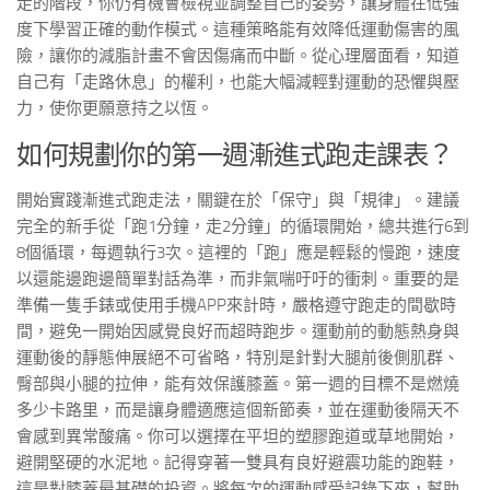
走的階段，你仍有機會檢視並調整自己的姿勢，讓身體在低強
度下學習正確的動作模式。這種策略能有效降低運動傷害的風
險，讓你的減脂計畫不會因傷痛而中斷。從心理層面看，知道
自己有「走路休息」的權利，也能大幅減輕對運動的恐懼與壓
力，使你更願意持之以恆。
如何規劃你的第一週漸進式跑走課表？
開始實踐漸進式跑走法，關鍵在於「保守」與「規律」。建議
完全的新手從「跑1分鐘，走2分鐘」的循環開始，總共進行6到
8個循環，每週執行3次。這裡的「跑」應是輕鬆的慢跑，速度
以還能邊跑邊簡單對話為準，而非氣喘吁吁的衝刺。重要的是
準備一隻手錶或使用手機APP來計時，嚴格遵守跑走的間歇時
間，避免一開始因感覺良好而超時跑步。運動前的動態熱身與
運動後的靜態伸展絕不可省略，特別是針對大腿前後側肌群、
臀部與小腿的拉伸，能有效保護膝蓋。第一週的目標不是燃燒
多少卡路里，而是讓身體適應這個新節奏，並在運動後隔天不
會感到異常酸痛。你可以選擇在平坦的塑膠跑道或草地開始，
避開堅硬的水泥地。記得穿著一雙具有良好避震功能的跑鞋，
這是對膝蓋最基礎的投資。將每次的運動感受記錄下來，幫助