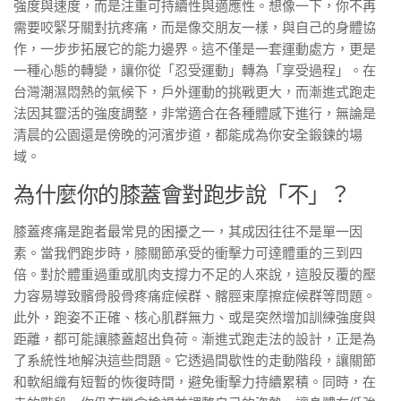
強度與速度，而是注重可持續性與適應性。想像一下，你不再
需要咬緊牙關對抗疼痛，而是像交朋友一樣，與自己的身體協
作，一步步拓展它的能力邊界。這不僅是一套運動處方，更是
一種心態的轉變，讓你從「忍受運動」轉為「享受過程」。在
台灣潮濕悶熱的氣候下，戶外運動的挑戰更大，而漸進式跑走
法因其靈活的強度調整，非常適合在各種體感下進行，無論是
清晨的公園還是傍晚的河濱步道，都能成為你安全鍛鍊的場
域。
為什麼你的膝蓋會對跑步說「不」？
膝蓋疼痛是跑者最常見的困擾之一，其成因往往不是單一因
素。當我們跑步時，膝關節承受的衝擊力可達體重的三到四
倍。對於體重過重或肌肉支撐力不足的人來說，這股反覆的壓
力容易導致髕骨股骨疼痛症候群、髂脛束摩擦症候群等問題。
此外，跑姿不正確、核心肌群無力、或是突然增加訓練強度與
距離，都可能讓膝蓋超出負荷。漸進式跑走法的設計，正是為
了系統性地解決這些問題。它透過間歇性的走動階段，讓關節
和軟組織有短暫的恢復時間，避免衝擊力持續累積。同時，在