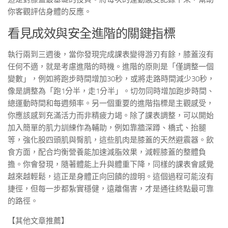
你客觀評估身體的反應。
看見成效與安全進階的關鍵指標
執行兩到三週後，當你發現完成課表變得游刃有餘，膝蓋沒有
任何不適，就是考慮進階的時機。進階的原則是「僅調整一個
變數」，例如將跑步時間增加30秒，或將走路時間減少30秒，
像是調整為「跑1分半，走1分半」。切勿同時增加跑步時間、
總運動時間和每週頻率。另一個重要的進階指標是主觀感受，
你應該感到充滿活力而非精疲力竭。除了課表調整，可以開始
加入簡單的肌力訓練作為輔助，例如靠牆深蹲、橋式、抬腿
等，強化股四頭肌與臀肌，這些肌肉是膝蓋的天然避震器。飲
食方面，配合均衡營養能加速減脂效果，減輕膝蓋的整體負
擔。你會發現，隨著體能上升與體重下降，同樣的課表會感覺
越來越輕鬆，這正是身體正向回饋的證明。這個過程可能沒有
捷徑，但每一步都紮實穩健，遠離傷害，才是通往終點最可靠
的路徑。
【其他文章推薦】