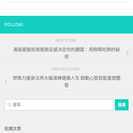
FOLLOW:
NEXT STORY
滿版擺盤術視覺飽足感決定你的腰圍：用眼睛吃飽的秘
密
PREVIOUS STORY
想像力瘦身法用大腦演練健康人生 啟動心智就能重塑體
態
搜
尋
關
鍵
近期文章
字: