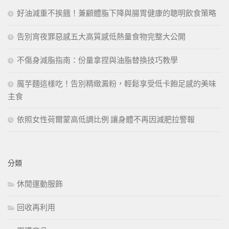
好油減重不挨餓！兼顧體脂下降與腸胃健康的聰明飲食策略
告別宵夜罪惡感五大高質感低熱量食物完整大公開
不傷身減脂指南：份量拿捏與油脂替換技巧教學
魔芋麵這樣吃！告別精緻澱粉，輕鬆享受低卡飽足感的美味
主食
依照女性荷爾蒙高低調比例 讓身體不再因減肥拉警報
分類
休閒運動服飾
回收再利用