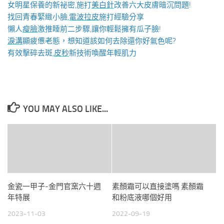
女明星保養的新祕密,施打
美白針
改善六大皮膚暗沉問題!
找回青春緊緻小臉,
電波拉皮
施打經驗分享
懶人
瘦臉
激推睡前二步驟,讓你輕鬆擁有瓜子臉!
淚溝
顯疲憊老態，想知道該如何去除還你好氣色呢?
有效擊碎去斑,
皮秒
新技術喚醒年輕肌力
YOU MAY ALSO LIKE...
金瓷一甲子-金門官窯六十週
素顏霜可以直接塗嗎 素顏霜
年特展
和粉底液哪個好用
2023-11-03
2022-09-19