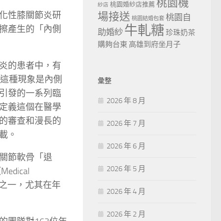
桃園機
桃園婚紗店推薦
紗店
化性膝關節炎研
場接送
桃園自
桃園結婚包套
牛軋糖
擦產生的「內側
助婚紗
珍珠奶茶
購夠台東
高雄到府坐月子
炎的患者中，有
。這種現象是內側
彙整
引發的一系列臨
2026 年 8 月
定義這個在醫學
的審查和漫長的
2026 年 7 月
刊載。
2026 年 6 月
關節軟骨「退
2026 年 5 月
ical
因之一，尤其在年
2026 年 4 月
2026 年 2 月