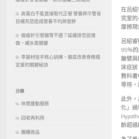
在呂紹
高蛋白不能直接取代正餐 營養師示警盲
究室的
目補充恐造成營養不均與發胖
摩擦現
瘦瘦針引發腸胃不適？延緩排空這樣
呂紹睿
做，補水是關鍵
95％
零器材徒手核心訓練，徹底改善脊椎穩
皺襞與
定度的關鍵秘訣
床症狀
教科書
等待，
分類
此外，
休閒運動服飾
化」過
Hyp
回收再利用
齡超過
團購商品