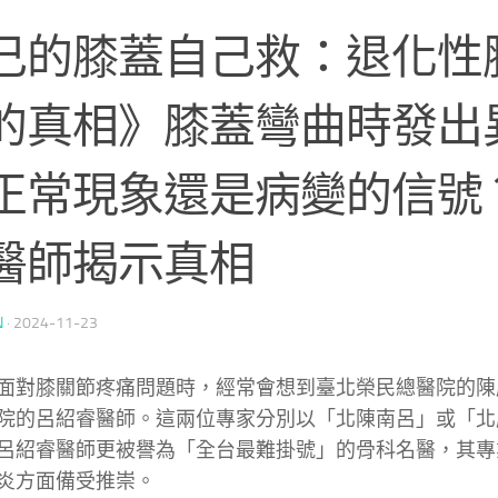
己的膝蓋自己救：退化性
的真相》膝蓋彎曲時發出
正常現象還是病變的信號
醫師揭示真相
N
·
2024-11-23
面對膝關節疼痛問題時，經常會想到臺北榮民總醫院的陳
院的呂紹睿醫師。這兩位專家分別以「北陳南呂」或「北
呂紹睿醫師更被譽為「全台最難掛號」的骨科名醫，其專
炎方面備受推崇。