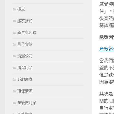
感覺膝
援交
住」。
後突然
搬家推薦
稍微擺
新生兒照顧
誘發因
月子食譜
產後鬆
清潔公司
當我們
蓋的不
清潔用品
像是跌
減肥瘦身
因為姿
環保清潔
其次是
間的屈
產後做月子
自行車