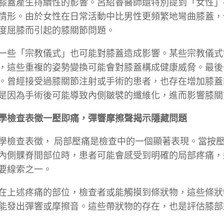
膝蓋產生持續性的影響。呂紹睿醫師還特別提到「女性」
情形。由於女性在日常活動中比男性更頻繁地彎曲膝蓋，
度屈膝而引起的膝關節問題。
一些「宗教儀式」也可能對膝蓋造成影響。某些宗教儀式
，這些重複的姿勢變換可能會對膝蓋構成健康威脅。最後
。曾經接受過膝關節注射或手術的患者，也存在增加膝蓋
是因為手術後可能導致內側皺襞的纖維化，進而影響膝關
學檢查表徵一壓即痛，彈響摩擦聲揭示隱藏問題
學檢查表徵， 局部壓痛是檢查中的一個顯著表現。當按
內側髁脊間部位時，患者可能會感受到明確的局部疼痛，
要線索之一。
在上述疼痛的部位，檢查者或能觸摸到條狀物，這些條狀
能發出彈響或摩擦音。這些帶狀物的存在，也是評估膝部