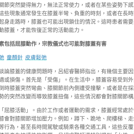
關節突然變得無力，無法正常使力，或者在某些姿勢下感
這些現象通常發生在膝蓋半彎、負重的時刻，或者在長時
起身走路時，膝蓋也可能出現鎖住的情況。這時患者需要
動膝蓋，才能恢復正常的活動能力。
素包括屈膝動作，宗教儀式也可能對膝蓋有害
弛
童顏針
皮膚鬆弛
談論膝蓋的健康問題時，呂紹睿醫師指出，有幾個主要因
適或損傷。首先是「受傷」。在生活中，膝蓋容易受到外
倒時膝蓋突然彎曲、膝關節前內側遭受撞擊，或者是在採
勢的突然改變而導致膝蓋扭傷，這些情況都會對膝關節構
「屈膝活動」。由於工作或者運動的需求，膝蓋經常處於
膝會對膝關節增加壓力。例如，蹲下、跪地、爬樓梯、走
等行為，甚至長時間駕駛或騎乘各種交通工具，這些反覆