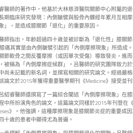
睿醫師的著作中，他基於大林慈濟醫院關節中心附屬的退
長期臨床研究發現：內側皺襞與股骨內髁經年累月互相摩
象」，是造成膝關節「退化」的重要原因。
醫師指出，年齡超過四十歲並被診斷為「退化性」膝關節
的膝痛其實是由內側皺襞引起的「內側摩擦現象」所造成
關節軟骨之間反覆摩擦（或因單次受傷）導致發炎，進而
，被稱為「內側摩擦症候群」。呂醫師的研究團隊致力於
中尚未記載的新名詞，並撰寫相關的研究論文。經過嚴格
該論文於2015年獲得重要醫學期刊《Medicine》接受並
呂紹睿醫師還撰寫了一篇綜合闡述「內側摩擦現象」在膝
程中所扮演角色的論文，這篇論文同樣於2015年刊登在《Med
otheses》。他強調，這種摩擦現象是膝關節炎症的重要成
四十歲的患者中顯得尤為普遍。