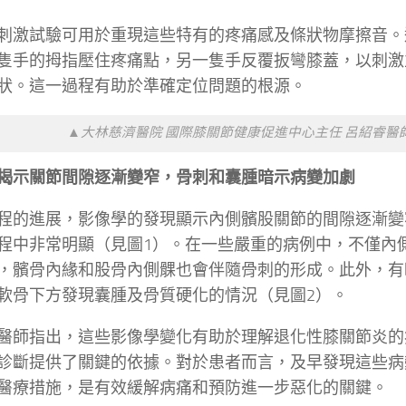
刺激試驗可用於重現這些特有的疼痛感及條狀物摩擦音。
隻手的拇指壓住疼痛點，另一隻手反覆扳彎膝蓋，以刺激
狀。這一過程有助於準確定位問題的根源。
▲大林慈濟醫院 國際膝關節健康促進中心主任 呂紹睿醫
揭示關節間隙逐漸變窄，骨刺和囊腫暗示病變加劇
程的進展，影像學的發現顯示內側髕股關節的間隙逐漸變
程中非常明顯（見圖1）。在一些嚴重的病例中，不僅內
，髕骨內緣和股骨內側髁也會伴隨骨刺的形成。此外，有
軟骨下方發現囊腫及骨質硬化的情況（見圖2）。
醫師指出，這些影像學變化有助於理解退化性膝關節炎的
診斷提供了關鍵的依據。對於患者而言，及早發現這些病
醫療措施，是有效緩解病痛和預防進一步惡化的關鍵。