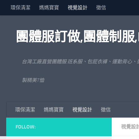
環保清潔
媽媽寶寶
視覺設計
徵信
Skip to content
團體服訂做,團體制服,
台灣工廠直營團體服:班系服、包屁衣褲、運動背心、
製精美T恤
環保清潔
媽媽寶寶
視覺設計
徵信
FOLLOW:
視覺設