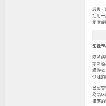
最後，
括用一
相應症
影像學
隨著病
診斷過
續變窄
側髁的
呂紹睿
為臨床
相應的