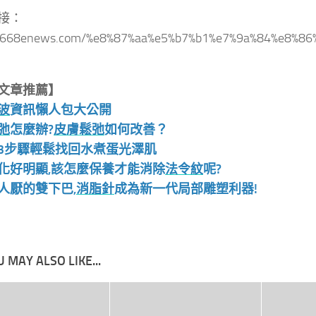
接：
//668enews.com/%e8%87%aa%e5%b7%b1%e7%9a%84%e8%
文章推薦】
波
資訊懶人包大公開
弛
怎麼辦?
皮膚鬆弛
如何改善？
3步驟輕鬆找回水煮蛋光澤肌
化好明顯,該怎麼保養才能消除
法令紋
呢?
人厭的雙下巴,
消脂針
成為新一代局部雕塑利器!
 MAY ALSO LIKE...