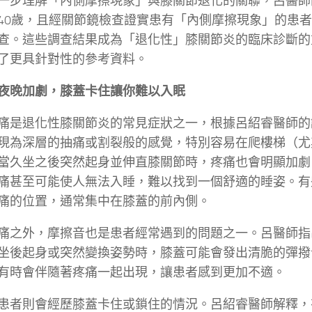
一步理解「內側摩擦現象」與膝關節退化的關聯，呂醫師的
40歲，且經關節鏡檢查證實患有「內側摩擦現象」的患
查。這些調查結果成為「退化性」膝關節炎的臨床診斷的
了更具針對性的參考資料。
夜晚加劇，膝蓋卡住讓你難以入眠
痛是退化性膝關節炎的常見症狀之一，根據呂紹睿醫師的
現為深層的抽痛或割裂般的感覺，特別容易在爬樓梯（尤
當久坐之後突然起身並伸直膝關節時，疼痛也會明顯加劇
痛甚至可能使人無法入睡，難以找到一個舒適的睡姿。有
痛的位置，通常集中在膝蓋的前內側。
痛之外，摩擦音也是患者經常遇到的問題之一。呂醫師指
坐後起身或突然變換姿勢時，膝蓋可能會發出清脆的彈撥
有時會伴隨著疼痛一起出現，讓患者感到更加不適。
患者則會經歷膝蓋卡住或鎖住的情況。呂紹睿醫師解釋，