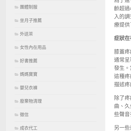
為了進
團體制服
齡超過
入的調
坐月子推薦
療提供
外送茶
症狀在
女性內在用品
膝蓋疼
通常呈
好書推薦
發生。
媽媽寶寶
這種疼
描述疼
嬰兒衣褲
除了疼
廢棄物清理
曲、久
些聲音
徵信
另一些
成衣代工