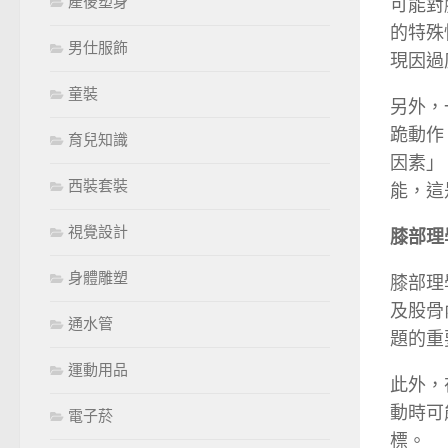
產後塑身
可能對
的特殊
男仕服飾
現因過
童裝
另外，
跪動作
育兒知識
因素」
西裝套裝
能，這
視覺設計
膝部理
身體雕塑
膝部理
及股骨
通水管
題的重
運動用品
此外，
動時可
電子菸
標。