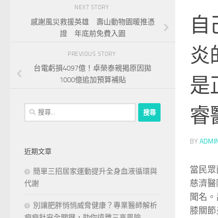
NEXT STORY
自
感謝風災救援英雄 壽山動物園暖推憑
證 年底前免費入園
炎
PREVIOUS STORY
台電虧損4097億！卓榮泰親揭原因拋
是
1000億追加預算補貼
睿
搜
尋
關
BY
ADMI
鍵
近期文章
字:
當民眾
簡單三招居家運動提升全身血液循環與
慈濟醫
代謝
聞名。
別讓肥胖悄悄威脅健康？專業醫師解析
膝關節
瘦瘦針安全關鍵，助你遠離三高風險