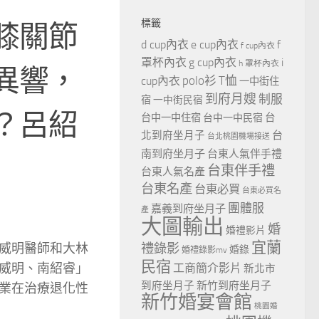
標籤
膝關節
d cup內衣
e cup內衣
f
f cup內衣
罩杯內衣
g cup內衣
i
h 罩杯內衣
異響，
polo衫
T恤
cup內衣
一中街住
到府月嫂
制服
宿
一中街民宿
？呂紹
台
台中一中住宿
台中一中民宿
北到府坐月子
台
台北桃園機場接送
南到府坐月子
台東人氣伴手禮
台東伴手禮
台東人氣名產
台東名產
台東必買
台東必買名
團體服
嘉義到府坐月子
產
大圖輸出
婚
婚禮影片
宜蘭
威明醫師和大林
禮錄影
婚錄
婚禮錄影mv
民宿
威明、南紹睿」
工商簡介影片
新北市
到府坐月子
新竹到府坐月子
業在治療退化性
新竹婚宴會館
桃園婚