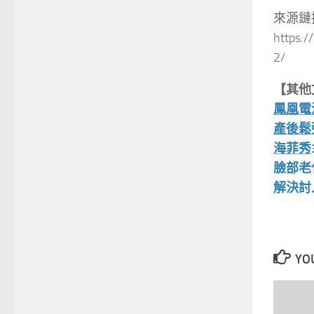
來源鏈
https:
2/
【其他
鳳凰電
產後鬆
海菲秀
臉部老
解決討
YOU