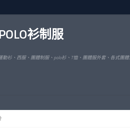
POLO衫制服
運動衫、西服、團體制服、polo衫、T恤、團體服外套、各式團
計