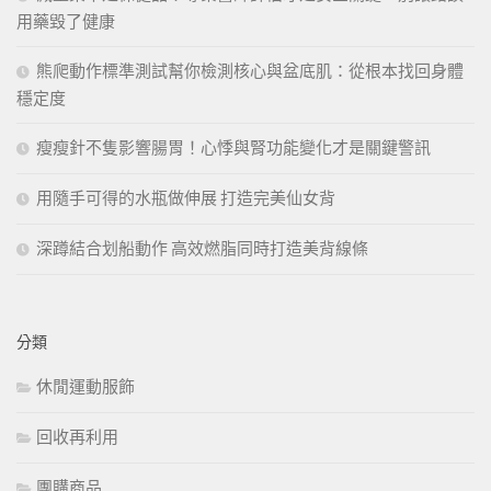
用藥毀了健康
熊爬動作標準測試幫你檢測核心與盆底肌：從根本找回身體
穩定度
瘦瘦針不隻影響腸胃！心悸與腎功能變化才是關鍵警訊
用隨手可得的水瓶做伸展 打造完美仙女背
深蹲結合划船動作 高效燃脂同時打造美背線條
分類
休閒運動服飾
回收再利用
團購商品