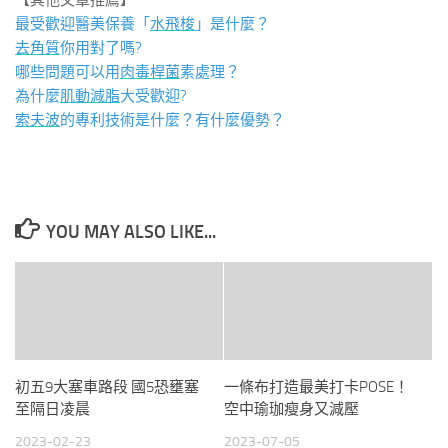
【其他文章推薦】
最受歡迎醫美保養「
水飛梭
」是什麼？
去角質
你用對了嗎?
哪些問題可以用
肉毒桿菌
素處理？
為什麼
肌動減脂
大受歡迎?
索夫波
的專利技術是什麼？有什麼優勢？
YOU MAY ALSO LIKE...
初五9大塞車路段 國5恐壅塞
一條布打造最美打卡POSE！
至隔日凌晨
空中瑜珈瘦身又減壓
2023-02-23
2023-07-05