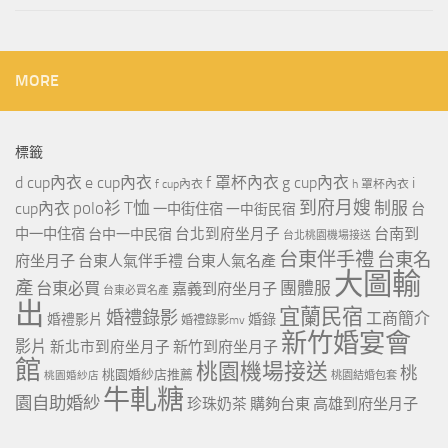
MORE
標籤
d cup內衣
e cup內衣
f 罩杯內衣
g cup內衣
i
f cup內衣
h 罩杯內衣
到府月嫂
polo衫
T恤
制服
cup內衣
一中街住宿
一中街民宿
台
台北到府坐月子
台南到
中一中住宿
台中一中民宿
台北桃園機場接送
台東伴手禮
台東名
府坐月子
台東人氣伴手禮
台東人氣名產
大圖輸
產
團體服
台東必買
嘉義到府坐月子
台東必買名產
出
宜蘭民宿
婚禮錄影
工商簡介
婚禮影片
婚錄
婚禮錄影mv
新竹婚宴會
影片
新北市到府坐月子
新竹到府坐月子
館
桃園機場接送
桃
桃園婚紗店推薦
桃園婚紗店
桃園結婚包套
牛軋糖
園自助婚紗
珍珠奶茶
購夠台東
高雄到府坐月子