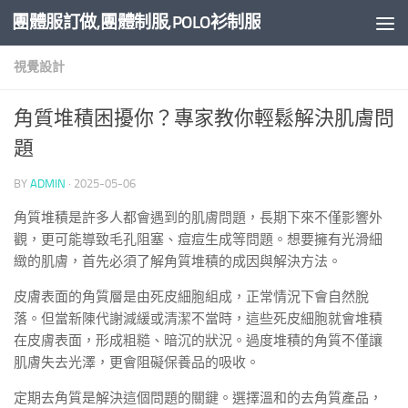
團體服訂做,團體制服,POLO衫制服
Skip to content
視覺設計
角質堆積困擾你？專家教你輕鬆解決肌膚問
題
BY
ADMIN
·
2025-05-06
角質堆積是許多人都會遇到的肌膚問題，長期下來不僅影響外
觀，更可能導致毛孔阻塞、痘痘生成等問題。想要擁有光滑細
緻的肌膚，首先必須了解角質堆積的成因與解決方法。
皮膚表面的角質層是由死皮細胞組成，正常情況下會自然脫
落。但當新陳代謝減緩或清潔不當時，這些死皮細胞就會堆積
在皮膚表面，形成粗糙、暗沉的狀況。過度堆積的角質不僅讓
肌膚失去光澤，更會阻礙保養品的吸收。
定期去角質是解決這個問題的關鍵。選擇溫和的去角質產品，