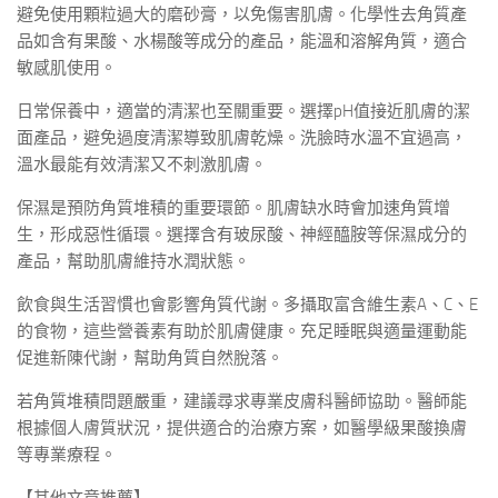
避免使用顆粒過大的磨砂膏，以免傷害肌膚。化學性去角質產
品如含有果酸、水楊酸等成分的產品，能溫和溶解角質，適合
敏感肌使用。
日常保養中，適當的清潔也至關重要。選擇pH值接近肌膚的潔
面產品，避免過度清潔導致肌膚乾燥。洗臉時水溫不宜過高，
溫水最能有效清潔又不刺激肌膚。
保濕是預防角質堆積的重要環節。肌膚缺水時會加速角質增
生，形成惡性循環。選擇含有玻尿酸、神經醯胺等保濕成分的
產品，幫助肌膚維持水潤狀態。
飲食與生活習慣也會影響角質代謝。多攝取富含維生素A、C、E
的食物，這些營養素有助於肌膚健康。充足睡眠與適量運動能
促進新陳代謝，幫助角質自然脫落。
若角質堆積問題嚴重，建議尋求專業皮膚科醫師協助。醫師能
根據個人膚質狀況，提供適合的治療方案，如醫學級果酸換膚
等專業療程。