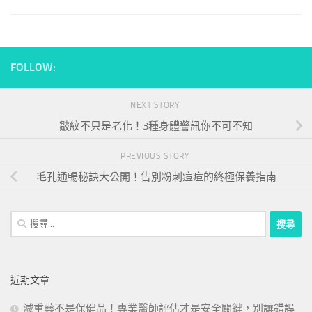
FOLLOW:
NEXT STORY
皺紋不只是老化！3種身體警訊你不可不知
PREVIOUS STORY
毛孔通暢秘訣大公開！告別粉刺痘痘的終極保養指南
搜
尋
關
鍵
近期文章
字:
減重藥不是保健品！專業醫師評估才是安全關鍵，別讓錯誤