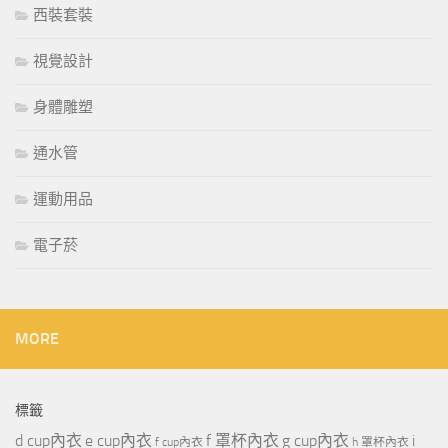
西裝套裝
視覺設計
身體雕塑
通水管
運動用品
電子菸
MORE
標籤
d cup內衣
e cup內衣
f 罩杯內衣
g cup內衣
i
f cup內衣
h 罩杯內衣