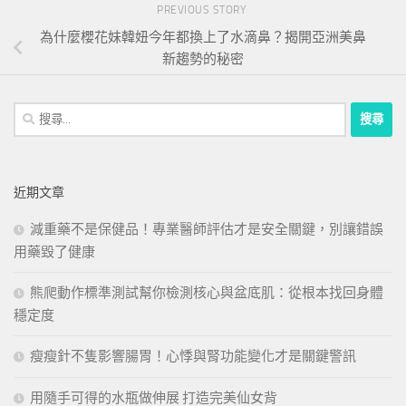
PREVIOUS STORY
為什麼櫻花妹韓妞今年都換上了水滴鼻？揭開亞洲美鼻
新趨勢的秘密
搜
尋
關
鍵
近期文章
字:
減重藥不是保健品！專業醫師評估才是安全關鍵，別讓錯誤
用藥毀了健康
熊爬動作標準測試幫你檢測核心與盆底肌：從根本找回身體
穩定度
瘦瘦針不隻影響腸胃！心悸與腎功能變化才是關鍵警訊
用隨手可得的水瓶做伸展 打造完美仙女背