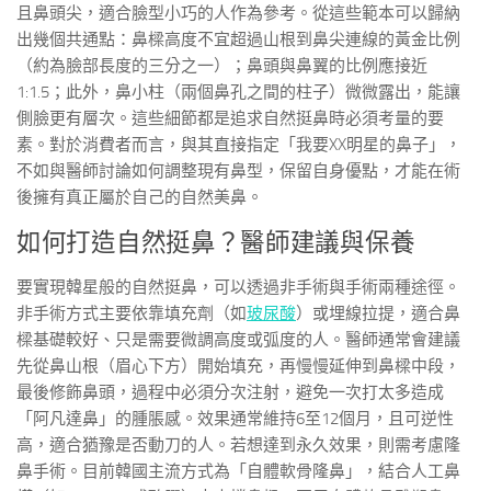
且鼻頭尖，適合臉型小巧的人作為參考。從這些範本可以歸納
出幾個共通點：鼻樑高度不宜超過山根到鼻尖連線的黃金比例
（約為臉部長度的三分之一）；鼻頭與鼻翼的比例應接近
1:1.5；此外，鼻小柱（兩個鼻孔之間的柱子）微微露出，能讓
側臉更有層次。這些細節都是追求自然挺鼻時必須考量的要
素。對於消費者而言，與其直接指定「我要XX明星的鼻子」，
不如與醫師討論如何調整現有鼻型，保留自身優點，才能在術
後擁有真正屬於自己的自然美鼻。
如何打造自然挺鼻？醫師建議與保養
要實現韓星般的自然挺鼻，可以透過非手術與手術兩種途徑。
非手術方式主要依靠填充劑（如
玻尿酸
）或埋線拉提，適合鼻
樑基礎較好、只是需要微調高度或弧度的人。醫師通常會建議
先從鼻山根（眉心下方）開始填充，再慢慢延伸到鼻樑中段，
最後修飾鼻頭，過程中必須分次注射，避免一次打太多造成
「阿凡達鼻」的腫脹感。效果通常維持6至12個月，且可逆性
高，適合猶豫是否動刀的人。若想達到永久效果，則需考慮隆
鼻手術。目前韓國主流方式為「自體軟骨隆鼻」，結合人工鼻