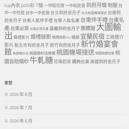
到府月嫂
polo衫
T恤
制服
cup內衣
一中街住宿
一中街民宿
台
台北到府坐月子
台南到
中一中住宿
台中一中民宿
台北桃園機場接送
台東伴手禮
台東名
府坐月子
台東人氣伴手禮
台東人氣名產
大圖輸
產
團體服
台東必買
嘉義到府坐月子
台東必買名產
出
宜蘭民宿
婚禮錄影
工商簡介
婚禮影片
婚錄
婚禮錄影mv
新竹婚宴會
影片
新北市到府坐月子
新竹到府坐月子
館
桃園機場接送
桃
桃園婚紗店推薦
桃園婚紗店
桃園結婚包套
牛軋糖
園自助婚紗
珍珠奶茶
購夠台東
高雄到府坐月子
彙整
2026 年 8 月
2026 年 7 月
2026 年 6 月