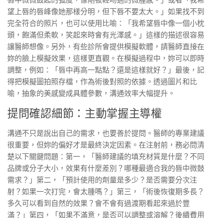
唇中微微鼓起的弧度，像剛被輕吻過的微腫感。」或者「我希
望上唇的唇峰像她那樣分明，但下唇不要太大。」如果找不到
完全符合的照片，也可以使用比喻：「我希望唇中像一個小枕
頭，飽滿但柔軟，笑起來時會有光澤感。」這樣的描述很容易
讓醫師想像。另外，有些診所會提供模擬軟體，請醫師直接在
妳的臉上模擬效果，這樣更直觀。在模擬過程中，妳可以即時
調整，例如：「唇中再高一點點？還是這樣就好？」最後，記
得把模擬圖拍照存檔，作為術後對照的依據。透過圖片和比
喻，抽象的美感變成具體參數，溝通效率大幅提升。
提問確認細節：主動掌握主導權
溝通不只是說出自己的需求，也要善於提問。醫師的專業建議
很重要，但妳的偏好才是最終決定因素。在注射前，務必問清
楚以下關鍵問題：第一，「醫師建議的填充材質是什麼？不同
品牌或分子大小，效果有什麼差別？哪種最適合我的唇中微鼓
需求？」第二，「預計使用的劑量是多少？是否需要分次注
射？如果一次打完，會太腫嗎？」第三，「術後恢復期多長？
多久可以看到自然的效果？會不會有過渡期看起來過於豐
滿？」第四，「如果不滿意，是否可以調整或溶解？後續費用