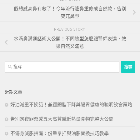
假體感高鼻有救了！今年流行隆鼻重修成自然款，告別
突兀鼻型
PREVIOUS STORY
水滴鼻溝通話術大公開！不同臉型怎麼跟醫師表達，效
果自然又滿意
搜
尋
關
鍵
近期文章
字:
好油減重不挨餓！兼顧體脂下降與腸胃健康的聰明飲食策略
告別宵夜罪惡感五大高質感低熱量食物完整大公開
不傷身減脂指南：份量拿捏與油脂替換技巧教學