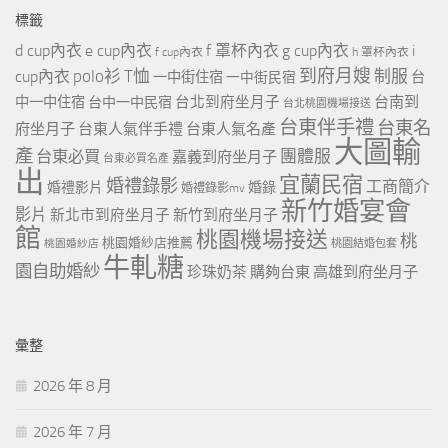
標籤
d cup內衣
e cup內衣
f 罩杯內衣
g cup內衣
i
f cup內衣
h 罩杯內衣
到府月嫂
polo衫
T恤
制服
cup內衣
一中街住宿
一中街民宿
台
台北到府坐月子
台南到
中一中住宿
台中一中民宿
台北桃園機場接送
台東伴手禮
台東名
府坐月子
台東人氣伴手禮
台東人氣名產
大圖輸
產
團體服
台東必買
嘉義到府坐月子
台東必買名產
出
宜蘭民宿
婚禮錄影
工商簡介
婚禮影片
婚錄
婚禮錄影mv
新竹婚宴會
影片
新北市到府坐月子
新竹到府坐月子
館
桃園機場接送
桃
桃園婚紗店推薦
桃園婚紗店
桃園結婚包套
牛軋糖
園自助婚紗
珍珠奶茶
購夠台東
高雄到府坐月子
彙整
2026 年 8 月
2026 年 7 月