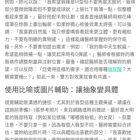
例如，妳可以說：「我希望唇峰是M型但不要角度太銳利，唇珠
部分要微微隆起但不要變成球狀，上唇比下唇薄一點，但整體
看起來豐滿。」最好搭配手勢比劃，或者直接請醫師用棉花棒
或筆在妳唇上畫出輪廓。如果妳擔心術後效果太誇張，可以強
調：「我喜歡自然風，我只想要嘴唇看起來更立體、更有親和
力，不要有明顯的異物感。」這樣能讓醫師掌握妳的保守底
線。另外，不要害怕提出需求，例如：「我的唇中天生較扁，
希望能稍微補一點，讓笑起來時有Q彈感。」醫師會根據妳的嘴
唇條件調整劑量與注射位置。最後，確認醫師是否理解妳的期
望，可以反問：「您覺得這樣的需求，適合用哪種
玻尿酸
？大
概需要幾cc？」如此一來，雙方對效果就會有共識。
使用比喻或圖片輔助：讓抽象變具體
視覺輔助是溝通的捷徑，尤其對於唇型這種主觀美感。建議在
諮詢前準備2-3張參考照片，來自網路或時尚雜誌，最好是大明
星的唇部特寫（例如某位號稱「嘟嘟唇始祖」的女星）。但要
注意，不要只拿一張，因為每個人唇型不同，醫師需要綜合評
估。當妳給出照片時，可以具體指出喜歡的部分：「我喜歡她