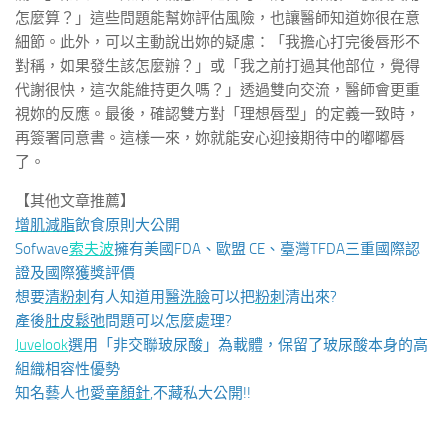
怎麼算？」這些問題能幫妳評估風險，也讓醫師知道妳很在意
細節。此外，可以主動說出妳的疑慮：「我擔心打完後唇形不
對稱，如果發生該怎麼辦？」或「我之前打過其他部位，覺得
代謝很快，這次能維持更久嗎？」透過雙向交流，醫師會更重
視妳的反應。最後，確認雙方對「理想唇型」的定義一致時，
再簽署同意書。這樣一來，妳就能安心迎接期待中的嘟嘟唇
了。
【其他文章推薦】
增肌減脂
飲食原則大公開
Sofwave
索夫波
擁有美國FDA、歐盟 CE、臺灣TFDA三重國際認
證及國際獲獎評價
想要
清粉刺
有人知道用
醫洗臉
可以把
粉刺
清出來?
產後
肚皮鬆弛
問題可以怎麼處理?
Juvelook
選用「非交聯玻尿酸」為載體，保留了玻尿酸本身的高
組織相容性優勢
知名藝人也愛
童顏針
,不藏私大公開!!