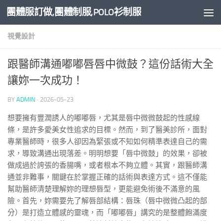
團體服訂做,團體制服,POLO衫制服
Skip to content
視覺設計
跟醫師溝通嘟嘟唇唇中微鼓？這份話術大全
讓妳一次成功！
BY
ADMIN
·
2026-05-23
想要擁有豐潤誘人的嘟嘟唇，尤其是唇中微微鼓起的性感線
條，是許多愛美女性追求的目標。然而，到了醫美診所，面對
專業醫師時，很多人卻因為緊張或不知如何精準表達自己的需
求，導致溝通出現落差。明明想要「唇中微鼓」的效果，卻被
做成過於誇張的香腸嘴，或者根本不夠立體。其實，跟醫師溝
通並非難事，關鍵在於掌握正確的話術與表達方式。這不僅能
幫助醫師清楚理解妳的理想唇型，更能避免術後不滿意的風
險。首先，妳需要先了解唇部結構：唇珠（唇中微微凸起的部
分）是打造立體感的靈魂，而「嘟嘟唇」講究的是整體飽滿度