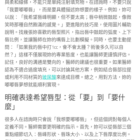
與柔和線條，不能只是單純注射填充物。在諮詢時，不要只說
「我要嘟嘟唇」，而是要具體描述妳想要的樣子。例如，妳可
以說：「我希望唇峰明顯，但不要太高；唇中稍微鼓起，像微
笑時那種自然飽滿的感覺。」更進階的技巧是，使用圖片輔助
說明。找幾張妳喜歡的唇型照片，指出唇中鼓起的弧度、上下
唇比例，並讓醫師在妳的嘴唇上比劃模擬。同時，也要主動提
問：「如果我的唇中打1cc，會不會太腫？術後多久可以自
然？」這樣不僅展現妳的專業態度，也能讓醫師更謹慎評估。
記住，良好的溝通是雙向的，醫師的建議也很重要。如果醫師
認為不適合過度填充，可以討論其他方案，例如結合唇部拉提
或利用不同材質的
玻尿酸
來達成目標。總之，用對方法，妳的
嘟嘟唇夢想就能順利實現。
明確表達希望唇型：從「要」到「要什
麼」
很多人在諮詢時只會說「我想要嘟嘟唇」，但這個詞對每個人
定義不同。醫師需要更明確的指示。首先，妳可以從唇部三個
重點細節切入：唇峰形狀、唇珠大小、以及上下唇厚度比例。