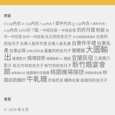
標籤
d cup內衣
e cup內衣
f 罩杯內衣
g cup內衣
i
f cup內衣
h 罩杯內衣
到府月嫂
polo衫
T恤
制服
cup內衣
一中街住宿
一中街民宿
台
台北到府坐月子
台南到
中一中住宿
台中一中民宿
台北桃園機場接送
台東伴手禮
台東名
府坐月子
台東人氣伴手禮
台東人氣名產
大圖輸
產
團體服
台東必買
嘉義到府坐月子
台東必買名產
出
宜蘭民宿
婚禮錄影
工商簡介
婚禮影片
婚錄
婚禮錄影mv
新竹婚宴會
影片
新北市到府坐月子
新竹到府坐月子
館
桃園機場接送
桃
桃園婚紗店推薦
桃園婚紗店
桃園結婚包套
牛軋糖
園自助婚紗
珍珠奶茶
購夠台東
高雄到府坐月子
彙整
2026 年 8 月