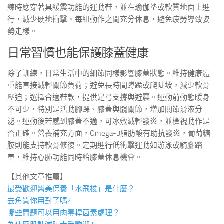
練時應穿著具緩震功能的運動鞋，並在瑜伽墊或軟質地面上進
行，減少硬地衝擊。每組動作之間充分休息，避免疲勞導致姿
勢走樣。
日常習慣也能保護膝蓋健康
除了訓練，日常生活中的細節同樣影響膝蓋狀態。維持健康體
重能直接減輕關節負荷；避免長時間蹲跪或爬陡坡，減少軟骨
壓迫；選擇合適鞋款，提供足弓支撐與避震。運動前動態暖身
不可少，特別是活動腳踝、膝蓋與髖關節，增加關節滑液分
泌。運動後若感到膝蓋不適，可冰敷減輕發炎，並檢視動作是
否正確。營養補充方面，Omega-3脂肪酸有助抗發炎，葡萄糖
胺則能支持軟骨修復。定期進行低衝擊運動如游泳或騎腳踏
車，維持心肺功能同時給膝蓋休息機會。
【其他文章推薦】
最受歡迎醫美保養「
水飛梭
」是什麼？
去角質
你用對了嗎?
哪些問題可以用
肉毒桿菌
素處理？