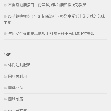
不傷身減脂指南：份量拿捏與油脂替換技巧教學
魔芋麵這樣吃！告別精緻澱粉，輕鬆享受低卡飽足感的美味
主食
依照女性荷爾蒙高低調比例 讓身體不再因減肥拉警報
分類
休閒運動服飾
回收再利用
團購商品
團體制服
坐月子推薦