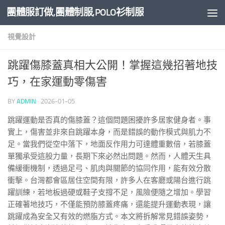
團體服訂做,團體制服,POLO衫制服
Skip to content
視覺設計
跳躍傷膝蓋真相大公開！掌握這幾招著地技
巧，在家運動零傷害
BY
ADMIN
·
2026-01-05
跳躍運動是否真的傷膝蓋？這個問題困擾許多居家健身者。事
實上，傷害並非來自跳躍本身，而是錯誤的動作模式與肌力不
足。當我們從空中落下，地面反作用力可達體重數倍，若膝蓋
單獨承受這股力量，長期下來必然出問題。然而，人體天生具
備緩衝機制，透過足弓、肌肉與關節的協同作用，能有效分散
衝擊。台灣都會區居住空間有限，許多人在客廳或陽台進行跳
躍訓練，若地板過硬或鞋子支撐不足，風險便隨之增加。學習
正確著地技巧，不僅能預防膝蓋疼痛，還能提升運動表現，讓
跳躍成為安全又有效的燃脂方式。本文將拆解常見錯誤姿勢，