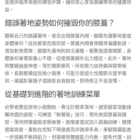
並提供循序漸進的練習步驟，讓你安心享受跳躍帶來的健康效
益。
錯誤著地姿勢如何摧毀你的膝蓋？
觀察自己的跳躍著地，是否出現膝蓋內傾、腳跟先撞擊地面或
身體後仰？這些都是危險訊號。膝蓋內傾會使髕骨偏離軌道，
增加軟骨摩擦；腳跟先著地則缺乏緩衝，衝擊直達膝關節；身
體後仰會導致重心不穩，迫使膝蓋額外出力穩定。此外，著地
時雙腿過度伸直，等於關節鎖死，所有壓力由骨骼與韌帶吸
收。長期累積這些微小傷害，可能引發退化性關節炎提早報
到。建議對著鏡子或錄影自我檢視，即時修正不良習慣。
從基礎到進階的著地訓練菜單
初學者應從原地小跳開始，專注於輕柔落地，感受腳掌滾動接
觸地面的過程。可練習「軟著陸」技巧：預先微屈膝蓋與髖
部，落地時像貓般安靜無聲。進階者嘗試加入跳箱訓練，選擇
適當高度，重點在控制下降速度而非跳得多高。單腳跳躍能進
一步挑戰平衡與肌力，但需確保雙腿能力均衡，避免代償。訓