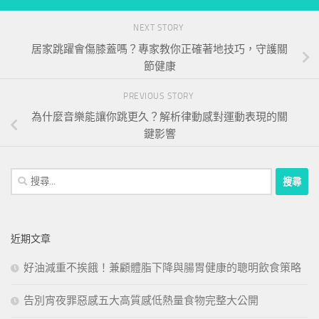
NEXT STORY
居家跳躍會傷膝蓋嗎？專家教你正確著地技巧，守護關
節健康
PREVIOUS STORY
為什麼音樂能讓你跳更久？解析律動感對運動表現的關
鍵影響
搜
尋
關
鍵
近期文章
字:
好油減重不挨餓！兼顧體脂下降與腸胃健康的聰明飲食策略
告別宵夜罪惡感五大高質感低熱量食物完整大公開