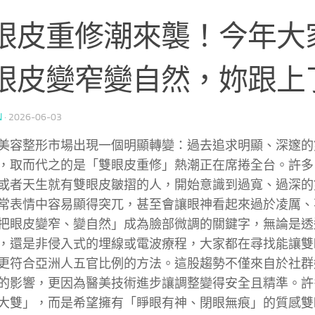
眼皮重修潮來襲！今年大
眼皮變窄變自然，妳跟上
N
·
2026-06-03
美容整形市場出現一個明顯轉變：過去追求明顯、深邃的
，取而代之的是「雙眼皮重修」熱潮正在席捲全台。許多
或者天生就有雙眼皮皺摺的人，開始意識到過寬、過深的
常表情中容易顯得突兀，甚至會讓眼神看起來過於凌厲、
把眼皮變窄、變自然」成為臉部微調的關鍵字，無論是透
，還是非侵入式的埋線或電波療程，大家都在尋找能讓雙
更符合亞洲人五官比例的方法。這股趨勢不僅來自於社群
的影響，更因為醫美技術進步讓調整變得安全且精準。許
大雙」，而是希望擁有「睜眼有神、閉眼無痕」的質感雙