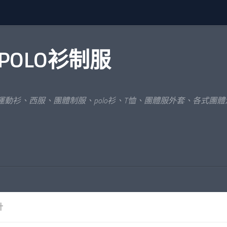
POLO衫制服
運動衫、西服、團體制服、polo衫、T恤、團體服外套、各式團
計