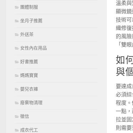
溫柔與
團體制服
顯微鏡
技術可
坐月子推薦
織修復
外送茶
的風險
「雙眼
女性內在用品
如
好書推薦
與
媽媽寶寶
要達成
嬰兒衣褲
必須綜
程度。
廢棄物清理
一點，
徵信
拉並固
則需要
成衣代工