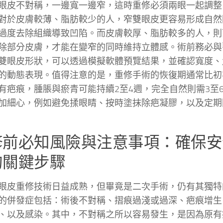
眼皮不對稱，一邊寬一邊窄，這時重修必須兩眼一起調整
對於皮膚較薄、脂肪較少的人，窄雙眼皮更容易形成自然
過度去除組織導致凹陷。而皮膚較厚、脂肪較多的人，則
除部分皮膚，才能在變窄的同時維持立體感。術前務必與
雙眼皮形狀，可以透過模擬軟體預覽結果，並確認寬度、
的動態表現。值得注意的是，重修手術的恢復期通常比初
有疤痕，腫脹與瘀青可能持續2至4週，完全自然則需3至
加細心，例如避免揉眼睛、按時塗抹除疤凝膠，以及定期
修前必知風險與注意事項：確保安
的關鍵步驟
眼皮重修技術日益成熟，但畢竟是二次手術，仍有其獨特
的併發症包括：術後不對稱、摺痕過淺或過深、疤痕增生
、以及感染。其中，不對稱之所以容易發生，是因為原有