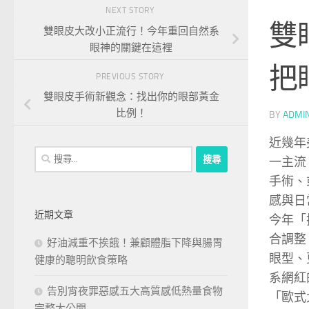
NEXT STORY
雙
雙眼皮大改小正流行！今年重回自然系
眼神的關鍵在這裡
把
PREVIOUS STORY
雙眼皮手術新觀念：找出你的眼部黃金
比例！
BY
ADMI
近幾年
搜
一主流
尋
手術、
關
感與日
鍵
近期文章
今年「
字:
合調整
好油減重不挨餓！兼顧體脂下降與腸胃
眼型、
健康的聰明飲食策略
系網紅
告別宵夜罪惡感五大高質感低熱量食物
「歐式
完整大公開