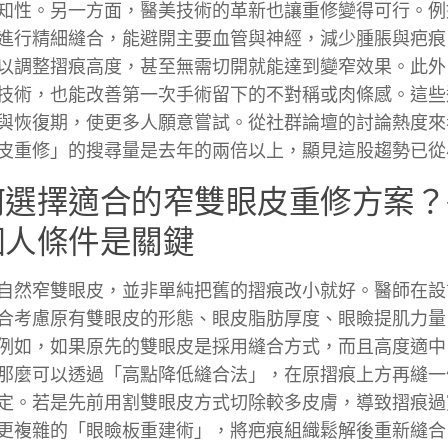
知性。另一方面，醫美技術的革新也讓重修變得可行。例
進行精細縫合，能避開主要血管與神經，減少腫脹與疤痕
以調整摺痕高度，甚至無需切開就能達到變窄效果。此外
技術，也能改善第一次手術留下的不對稱或肉條感。這些
與恢復期，使更多人願意嘗試。從社群論壇的討論熱度來
皮重修」的搜尋量是去年的兩倍以上，顯見這股趨勢已從
何選擇適合的窄雙眼皮重修方案？
個人條件是關鍵
自然窄雙眼皮，並非單純把舊的摺痕改小就好。醫師在設
合考慮原有雙眼皮的形態、眼皮脂肪厚度、眼瞼提肌力量
例如，如果原先的雙眼皮是採用縫合方式，而且高度適中
那麼可以透過「高點降低縫合法」，在原摺痕上方再縫一
定。若是先前用割雙眼皮方式切除較多皮膚，導致摺痕過
更複雜的「眼瞼板重建術」，將疤痕組織鬆解後重新縫合