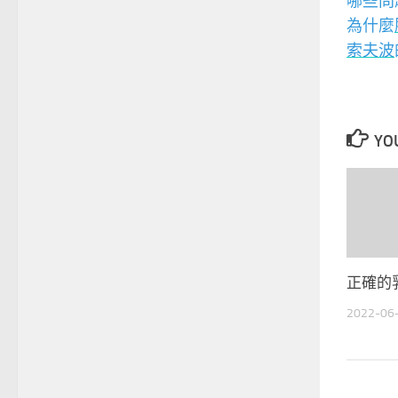
哪些問
為什麼
索夫波
YOU
正確的
2022-06