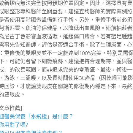
致新摺痕無法完全按照預期位置固定。因此，選擇具有豐
或眼整形專科醫師至關重要，建議查詢醫師的實際案例照
是否使用高階顯微設備進行手術。另外，重修手術前必須
阿斯匹靈、魚油等保健品，以降低出血風險。術前抽菸者
為尼古丁會影響血液循環，延緩傷口癒合。若有蟹足腫體
需事先告知醫師，評估是否適合手術。除了生理層面，心
：重修後的雙眼皮並不一定能達到100%完美，特別是需
下，可能仍會留下細微痕跡。建議抱持合理期待，並與醫
成」的改善範圍，而非追求完美的零瑕疵。最後，術後一
、游泳、三溫暖，以及長時間使用3C產品（因乾眼可能
時回診，才能讓雙眼皮在關鍵的修復期內穩定下來，最終
的雙眼皮。
文章推薦】
迎醫美保養「
水飛梭
」是什麼？
你用對了嗎?