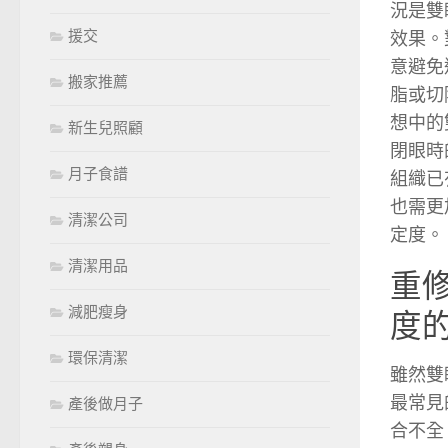
況是雙
援交
效果。
意避免
搬家推薦
脂或切
想中的
新生兒照顧
閉眼時
月子食譜
組織已
也需更
清潔公司
定度。
清潔用品
重
減肥瘦身
度
環保清潔
雖然雙
最常見
產後做月子
合不全