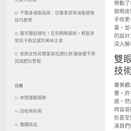
帶動了
致眼皮
不傷身減脂指南：份量拿捏與油脂替換
手術更
技巧教學
量，並
魔芋麵這樣吃！告別精緻澱粉，輕鬆享
的設計
受低卡飽足感的美味主食
深入解
依照女性荷爾蒙高低調比例 讓身體不再
雙
因減肥拉警報
技
審美觀
分類
響，許
休閒運動服飾
感。然
時容易
回收再利用
形甚至
團購商品
演員們