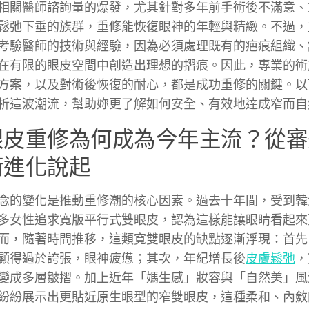
相關醫師諮詢量的爆發，尤其針對多年前手術後不滿意、
鬆弛下垂的族群，重修能恢復眼神的年輕與精緻。不過，
考驗醫師的技術與經驗，因為必須處理既有的疤痕組織、
在有限的眼皮空間中創造出理想的摺痕。因此，專業的術
方案，以及對術後恢復的耐心，都是成功重修的關鍵。以
析這波潮流，幫助妳更了解如何安全、有效地達成窄而自
眼皮重修為何成為今年主流？從審
術進化說起
念的變化是推動重修潮的核心因素。過去十年間，受到韓
多女性追求寬版平行式雙眼皮，認為這樣能讓眼睛看起來
而，隨著時間推移，這類寬雙眼皮的缺點逐漸浮現：首先
顯得過於誇張，眼神疲憊；其次，年紀增長後
皮膚鬆弛
，
變成多層皺摺。加上近年「媽生感」妝容與「自然美」風
紛紛展示出更貼近原生眼型的窄雙眼皮，這種柔和、內斂