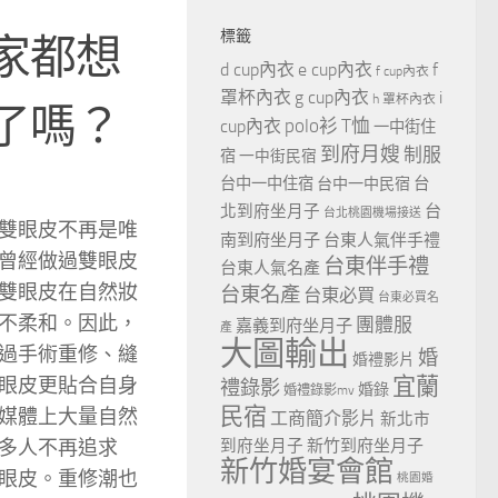
標籤
家都想
d cup內衣
e cup內衣
f
f cup內衣
罩杯內衣
g cup內衣
i
h 罩杯內衣
了嗎？
polo衫
T恤
cup內衣
一中街住
到府月嫂
制服
宿
一中街民宿
台
台中一中住宿
台中一中民宿
北到府坐月子
台
台北桃園機場接送
雙眼皮不再是唯
南到府坐月子
台東人氣伴手禮
曾經做過雙眼皮
台東伴手禮
台東人氣名產
雙眼皮在自然妝
台東名產
台東必買
台東必買名
不柔和。因此，
團體服
嘉義到府坐月子
產
大圖輸出
過手術重修、縫
婚
婚禮影片
宜蘭
眼皮更貼合自身
禮錄影
婚錄
婚禮錄影mv
民宿
媒體上大量自然
工商簡介影片
新北市
多人不再追求
到府坐月子
新竹到府坐月子
新竹婚宴會館
眼皮。重修潮也
桃園婚