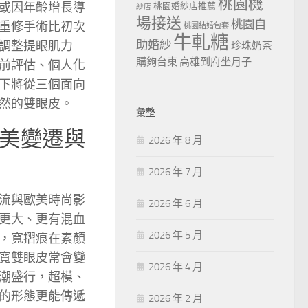
桃園機
或因年齡增長導
桃園婚紗店推薦
紗店
場接送
桃園自
重修手術比初次
桃園結婚包套
牛軋糖
助婚紗
調整提眼肌力
珍珠奶茶
購夠台東
高雄到府坐月子
前評估、個人化
下將從三個面向
然的雙眼皮。
彙整
美變遷與
2026 年 8 月
2026 年 7 月
流與歐美時尚影
2026 年 6 月
更大、更有混血
2026 年 5 月
，寬摺痕在素顏
寬雙眼皮常會變
2026 年 4 月
潮盛行，超模、
的形態更能傳遞
2026 年 2 月