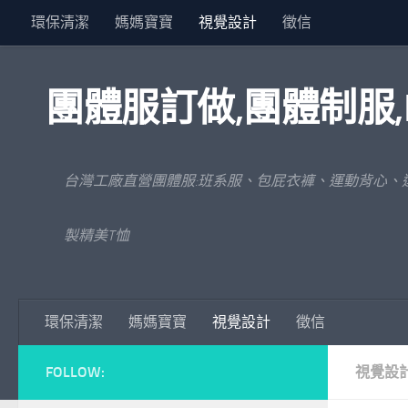
環保清潔
媽媽寶寶
視覺設計
徵信
Skip to content
團體服訂做,團體制服,
台灣工廠直營團體服:班系服、包屁衣褲、運動背心、
製精美T恤
環保清潔
媽媽寶寶
視覺設計
徵信
FOLLOW:
視覺設