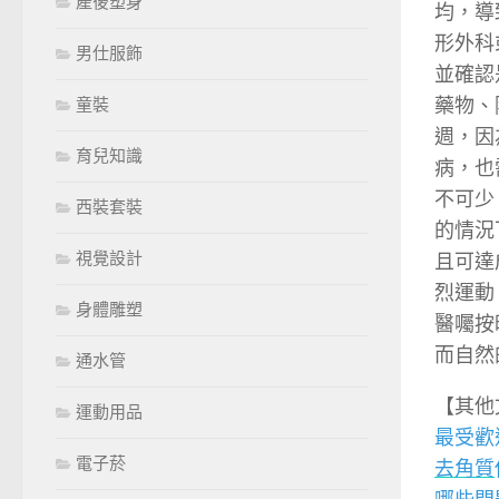
產後塑身
均，導
形外科
男仕服飾
並確認
藥物、
童裝
週，因
育兒知識
病，也
不可少
西裝套裝
的情況
視覺設計
且可達
烈運動
身體雕塑
醫囑按
而自然
通水管
【其他
運動用品
最受歡
電子菸
去角質