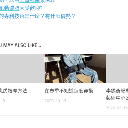
題可以用
肉毒桿菌
素處理？
肌動減脂
大受歡迎?
的專利技術是什麼？有什麼優勢？
 MAY ALSO LIKE...
乳房按摩方法
在春季不知道怎麼穿搭
李錫奇紀
藝術中心2
-13
2020-10-13
2022-02-16