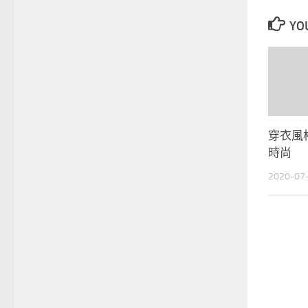
YOU
穿衣風
時尚
2020-07