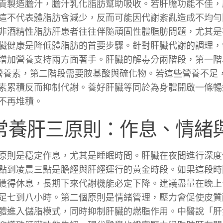
責製造膽汁，膽汁乳化脂肪幫助吸收。若肝膽功能不佳，
這不代表體脂肪會減少，反而可能因代謝紊亂造成不均勻
非酒精性脂肪肝患者往往伴隨頑固性體脂肪問題，尤其是
臟健康是降低體脂肪的首要步驟。針對肝臟代謝的調理，
增加營養支持兩方面著手。肝臟的解毒分兩階段，第一階
營養素，第二階段需要胺基酸與硫化物。若這些營養不足
素累積反而抑制代謝。養好肝臟等同於為身體開啟一條暢
不再堆積。
常養肝三原則：作息、情緒
原則是穩定作息，尤其是睡眠時間。肝臟在夜間進行深度
點到凌晨三點是膽經與肝經運行的黃金時段。如果這段時
獲得休息，長期下來代謝機能必定下降。建議盡量在晚上
足七到八小時。第二個原則是情緒管理，壓力會促使皮質
體進入儲脂模式，同時抑制肝臟的燃脂作用。中醫說「肝