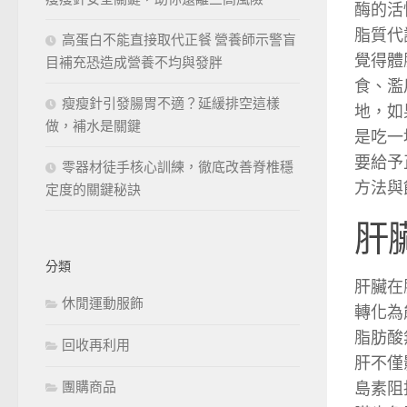
酶的活
脂質代
高蛋白不能直接取代正餐 營養師示警盲
覺得體
目補充恐造成營養不均與發胖
食、濫
瘦瘦針引發腸胃不適？延緩排空這樣
地，如
做，補水是關鍵
是吃一
要給予
零器材徒手核心訓練，徹底改善脊椎穩
方法與
定度的關鍵秘訣
肝
分類
肝臟在
休閒運動服飾
轉化為
脂肪酸
回收再利用
肝不僅
島素阻
團購商品