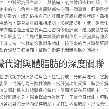
性。中醫認為肝主疏泄，與情緒、氣血循環密切相關；西
謝中的核心角色。兩者觀點都指向同一個事實：肝臟是燃
脂肪難減，請先檢視自己的肝臟是否處在疲勞狀態。熬夜
用藥物，都會讓肝臟堆積脂肪，形成脂肪肝，進一步惡化
果你能透過正確營養與生活習慣修復肝臟，體脂肪就會開
堆保肝產品，而是從根本調整飲食與作息。肝臟具有強大
正確支持，它就能恢復燃脂功能。接下來的內容將從肝臟
飲食調整三個層面，幫助你徹底甩開體脂肪的困擾。
臟代謝與體脂肪的深度關聯
脂肪代謝中扮演多種角色，包括合成、分解與運輸。它將
能量，或儲存為三酸甘油酯。當肝臟功能受損，脂肪分解
無法順利進入粒線體進行氧化，反而滯留在肝細胞中，形
影響肝臟本身，還會釋放發炎因子，干擾全身代謝，導致
抗會讓身體更傾向儲存脂肪，尤其是內臟脂肪，形成惡性