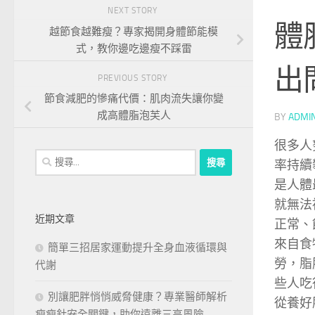
NEXT STORY
體
越節食越難瘦？專家揭開身體節能模
式，教你邊吃邊瘦不踩雷
出
PREVIOUS STORY
節食減肥的慘痛代價：肌肉流失讓你變
成高體脂泡芙人
BY
ADMI
很多人
搜
率持續
尋
是人體
關
就無法
鍵
近期文章
正常、
字:
來自食
簡單三招居家運動提升全身血液循環與
勞，脂
代謝
些人吃
別讓肥胖悄悄威脅健康？專業醫師解析
從養好
瘦瘦針安全關鍵，助你遠離三高風險