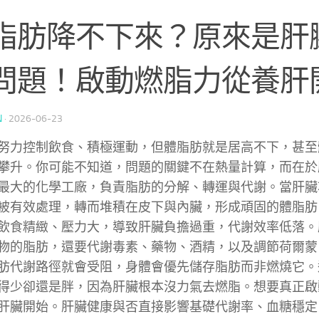
脂肪降不下來？原來是肝
問題！啟動燃脂力從養肝
N
·
2026-06-23
努力控制飲食、積極運動，但體脂肪就是居高不下，甚至
攀升。你可能不知道，問題的關鍵不在熱量計算，而在於
最大的化學工廠，負責脂肪的分解、轉運與代謝。當肝臟
被有效處理，轉而堆積在皮下與內臟，形成頑固的體脂肪
飲食精緻、壓力大，導致肝臟負擔過重，代謝效率低落。
物的脂肪，還要代謝毒素、藥物、酒精，以及調節荷爾蒙
肪代謝路徑就會受阻，身體會優先儲存脂肪而非燃燒它。
得少卻還是胖，因為肝臟根本沒力氣去燃脂。想要真正啟
肝臟開始。肝臟健康與否直接影響基礎代謝率、血糖穩定