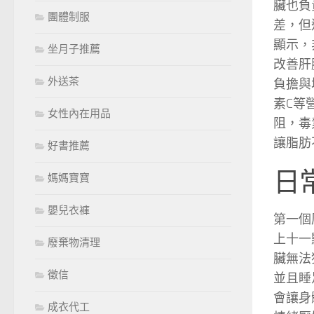
臟也負
團體制服
差，但
顯示，
坐月子推薦
改善肝
外送茶
負擔與
素C等
女性內在用品
阻，毒
讓脂肪
好書推薦
日
媽媽寶寶
嬰兒衣褲
第一個
上十一
廢棄物清理
臟無法
徵信
並且睡
會讓身
成衣代工