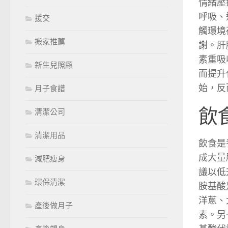
情緒壓
呼吸、
援交
觸環境
搬家推薦
謝。肝
素重吸
新生兒照顧
而提升
始，反
月子食譜
飲
清潔公司
清潔用品
飲食是
成大量
減肥瘦身
議以低
環保清潔
胺基酸
洋蔥、
產後做月子
素。另