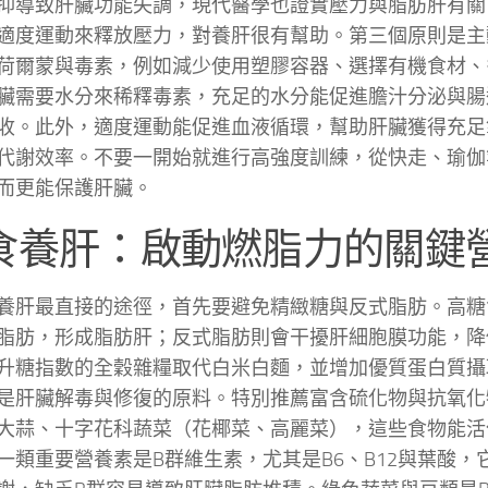
抑導致肝臟功能失調，現代醫學也證實壓力與脂肪肝有關
適度運動來釋放壓力，對養肝很有幫助。第三個原則是主
荷爾蒙與毒素，例如減少使用塑膠容器、選擇有機食材、
臟需要水分來稀釋毒素，充足的水分能促進膽汁分泌與腸
收。此外，適度運動能促進血液循環，幫助肝臟獲得充足
代謝效率。不要一開始就進行高強度訓練，從快走、瑜伽
而更能保護肝臟。
食養肝：啟動燃脂力的關鍵
養肝最直接的途徑，首先要避免精緻糖與反式脂肪。高糖
脂肪，形成脂肪肝；反式脂肪則會干擾肝細胞膜功能，降
升糖指數的全穀雜糧取代白米白麵，並增加優質蛋白質攝
是肝臟解毒與修復的原料。特別推薦富含硫化物與抗氧化
大蒜、十字花科蔬菜（花椰菜、高麗菜），這些食物能活
一類重要營養素是B群維生素，尤其是B6、B12與葉酸，