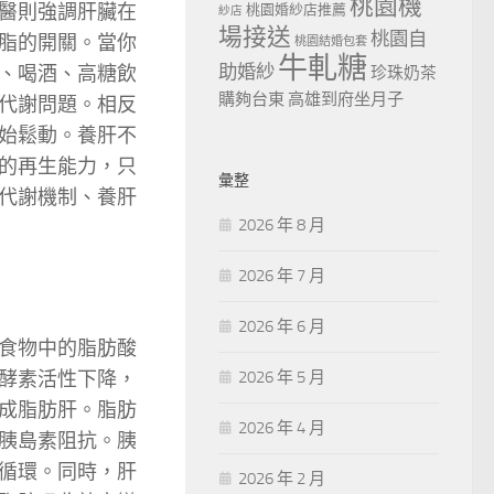
桃園機
醫則強調肝臟在
桃園婚紗店推薦
紗店
場接送
桃園自
脂的開關。當你
桃園結婚包套
牛軋糖
助婚紗
、喝酒、高糖飲
珍珠奶茶
購夠台東
高雄到府坐月子
代謝問題。相反
始鬆動。養肝不
的再生能力，只
彙整
代謝機制、養肝
2026 年 8 月
2026 年 7 月
2026 年 6 月
食物中的脂肪酸
酵素活性下降，
2026 年 5 月
成脂肪肝。脂肪
2026 年 4 月
胰島素阻抗。胰
循環。同時，肝
2026 年 2 月