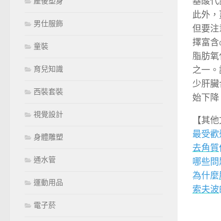
基酸代
產後塑身
此外，
男仕服飾
但要注
擇富含
童裝
脂肪氧
之一。
育兒知識
少肝臟
西裝套裝
始下降
視覺設計
【其他
最受歡
身體雕塑
去角質
通水管
哪些問
為什麼
運動用品
索夫波
電子菸