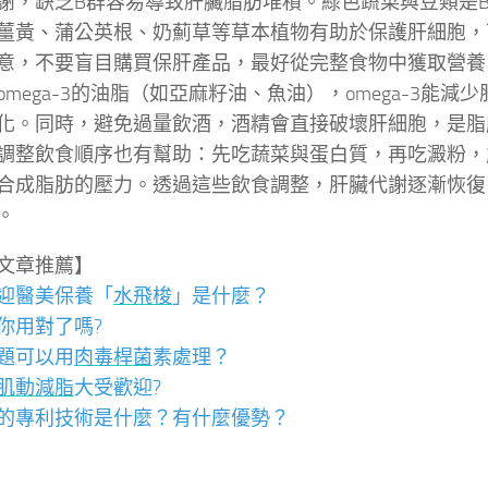
謝，缺乏B群容易導致肝臟脂肪堆積。綠色蔬菜與豆類是
薑黃、蒲公英根、奶薊草等草本植物有助於保護肝細胞，
意，不要盲目購買保肝產品，最好從完整食物中獲取營養
omega-3的油脂（如亞麻籽油、魚油），omega-3能減
化。同時，避免過量飲酒，酒精會直接破壞肝細胞，是脂
調整飲食順序也有幫助：先吃蔬菜與蛋白質，再吃澱粉，
合成脂肪的壓力。透過這些飲食調整，肝臟代謝逐漸恢復
。
文章推薦】
迎醫美保養「
水飛梭
」是什麼？
你用對了嗎?
題可以用
肉毒桿菌
素處理？
肌動減脂
大受歡迎?
的專利技術是什麼？有什麼優勢？