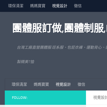
環保清潔
媽媽寶寶
視覺設計
徵信
Skip to content
團體服訂做,團體制服,
台灣工廠直營團體服:班系服、包屁衣褲、運動背心、
製精美T恤
環保清潔
媽媽寶寶
視覺設計
徵信
FOLLOW:
視覺設