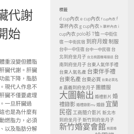
標籤
臟代謝
d cup內衣
e cup內衣
f
f cup內衣
罩杯內衣
g cup內衣
i
h 罩杯內衣
開始
polo衫
T恤
cup內衣
一中街住
到府月嫂
制服
宿
一中街民宿
台
台中一中住宿
台中一中民宿
北到府坐月子
台
台北桃園機場接送
體重沒變但體脂
南到府坐月子
台東人氣伴手禮
肝臟代謝。肝臟
台東伴手禮
台東人氣名產
功能下降，脂肪
台東名產
台東必買
台東必買名
。現代人作息不
團體服
嘉義到府坐月子
產
大圖輸出
肝臟不僅要處理
婚
婚禮影片
宜蘭
。一旦肝臟過
禮錄影
婚錄
婚禮錄影mv
民宿
這也是為什麼有
工商簡介影片
新北市
動燃脂力，必須
到府坐月子
新竹到府坐月子
新竹婚宴會館
、以及脂肪分解
桃園婚