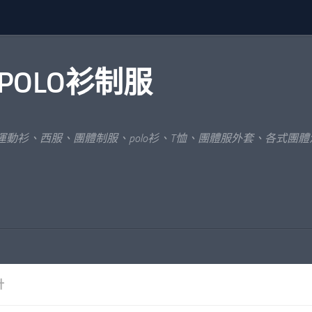
POLO衫制服
運動衫、西服、團體制服、polo衫、T恤、團體服外套、各式團
計