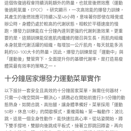
這個恢復過程會持續消耗額外的熱量，也就是後燃效應（運動
後過耗氧量，EPOC）。研究顯示，一次高效能的爆發力訓練，
其產生的後燃效應可持續24至48小時，意味著你即使在睡覺或
辦公時，身體仍處於較高的代謝狀態。相較於平穩速度的慢
跑，爆發力訓練能在十分鐘內達到更強的代謝刺激效果。更重
要的是，這類訓練能促進肌肉纖維的徵召與生長，而肌肉組織
本身就是代謝活躍的組織，每增加一公斤肌肉，每天就能多消
耗約50-100大卡的熱量。因此，爆發力訓練是從「運動中」與
「運動後」雙管齊下，全面提升你的基礎代謝率，是打造易瘦
體質最有效率的策略之一。
十分鐘居家爆發力運動菜單實作
以下設計一套安全且高效的十分鐘居家菜單，無需任何器材，
只需一小塊空間與一顆決心。請務必在開始前進行3-5分鐘的動
態熱身，如開合跳、高抬腿，讓身體準備好。菜單採用「運動
50秒，休息10秒」的間歇模式，重複兩輪。第一輪動作：波比
跳。這是一個全身性動作，能快速拉高心率。從站姿開始，蹲
下雙手撐地，雙腳向後跳成平板式，接著立即跳回蹲姿，再向