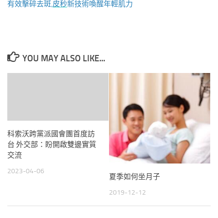
有效擊碎去斑,
皮秒
新技術喚醒年輕肌力
YOU MAY ALSO LIKE...
科索沃跨黨派國會團首度訪
台 外交部：盼開啟雙邊實質
交流
2023-04-06
夏季如何坐月子
2019-12-12