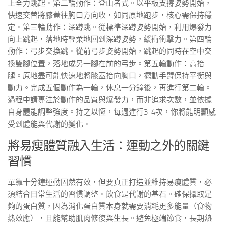
上全力跳起。第二輪動作：登山者式。以平板支撐姿勢開始，
快速交替將膝蓋往胸口方向收，如同原地跑步，核心需保持穩
定。第三輪動作：深蹲跳。從標準深蹲姿勢開始，利用爆發力
向上跳起，落地時輕柔地回到深蹲姿勢，緩衝衝擊力。第四輪
動作：弓步交換跳。從前弓步姿勢開始，跳起的同時在空中交
換雙腳位置，落地成另一腳在前的弓步。第五輪動作：高抬
腿。原地盡可能快速地將膝蓋抬向胸口，擺動手臂保持平衡與
動力。完成五個動作為一輪，休息一分鐘後，再進行第二輪。
過程中請專注於動作的品質與爆發力，而非追求次數，並依據
自身體能調整強度。持之以恆，每週進行3-4次，你將能明顯感
受到體能與代謝的變化。
將易瘦體質融入生活：運動之外的關鍵
習慣
單靠十分鐘運動固然有效，但要真正打造並維持易瘦體質，必
須結合日常生活的習慣調整。飲食是代謝的基石。確保攝取足
夠的蛋白質，因為消化蛋白質本身就需要消耗更多能量（食物
熱效應），且能幫助肌肉修復與生長。避免極端節食，長期熱