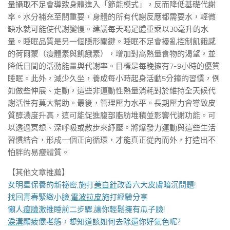
量攝取不足會導致身體進入「節能模式」，反而降低基礎代謝
率。水分補充至關重要，身體的所有代謝反應都需要水，輕微
缺水就可能使代謝變慢。建議每天喝足體重乘以30毫升的水
量。睡眠品質是另一個隱形關鍵。睡眠不足會擾亂控制飢餓感
的荷爾蒙（瘦體素與飢餓素），增加對高熱量食物的渴望，並
降低日間的活動能量與代謝率。目標是每晚擁有7-9小時的優質
睡眠。此外，減少久坐，養成每小時起身活動5分鐘的習慣，例
如做些伸展、走動，這些非運動性熱量消耗對於維持全天候代
謝活性有莫大幫助。最後，管理壓力水平。長期壓力會導致皮
質醇濃度升高，這可能促進腹部脂肪堆積並影響代謝功能。可
以透過冥想、深呼吸或散步來紓壓。將爆發力運動與這些生活
習慣結合，形成一個正向循環，才能真正從內而外，打造出不
怕胖的易瘦體質。
【其他文章推薦】
女明星保養的新祕密,施打
美白針
改善六大皮膚暗沉問題!
找回青春緊緻小臉,
電波拉皮
施打經驗分享
懶人
瘦臉
激推睡前二步驟,讓你輕鬆擁有瓜子臉!
淚溝
顯疲憊老態，想知道該如何去除還你好氣色呢?