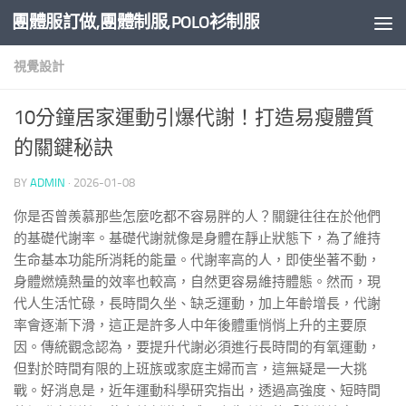
團體服訂做,團體制服,POLO衫制服
Skip to content
視覺設計
10分鐘居家運動引爆代謝！打造易瘦體質
的關鍵秘訣
BY
ADMIN
·
2026-01-08
你是否曾羨慕那些怎麼吃都不容易胖的人？關鍵往往在於他們
的基礎代謝率。基礎代謝就像是身體在靜止狀態下，為了維持
生命基本功能所消耗的能量。代謝率高的人，即使坐著不動，
身體燃燒熱量的效率也較高，自然更容易維持體態。然而，現
代人生活忙碌，長時間久坐、缺乏運動，加上年齡增長，代謝
率會逐漸下滑，這正是許多人中年後體重悄悄上升的主要原
因。傳統觀念認為，要提升代謝必須進行長時間的有氧運動，
但對於時間有限的上班族或家庭主婦而言，這無疑是一大挑
戰。好消息是，近年運動科學研究指出，透過高強度、短時間