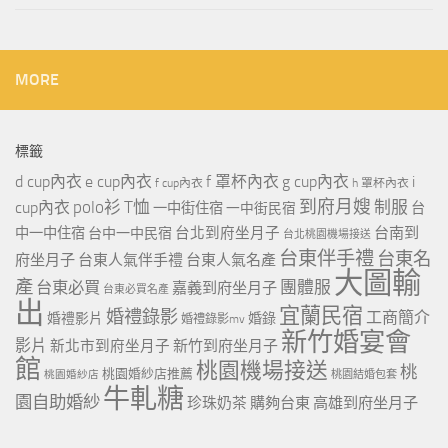
MORE
標籤
d cup內衣
e cup內衣
f 罩杯內衣
g cup內衣
i
f cup內衣
h 罩杯內衣
到府月嫂
polo衫
T恤
制服
cup內衣
一中街住宿
一中街民宿
台
台北到府坐月子
台南到
中一中住宿
台中一中民宿
台北桃園機場接送
台東伴手禮
台東名
府坐月子
台東人氣伴手禮
台東人氣名產
大圖輸
產
團體服
台東必買
嘉義到府坐月子
台東必買名產
出
宜蘭民宿
婚禮錄影
工商簡介
婚禮影片
婚錄
婚禮錄影mv
新竹婚宴會
影片
新北市到府坐月子
新竹到府坐月子
館
桃園機場接送
桃
桃園婚紗店推薦
桃園婚紗店
桃園結婚包套
牛軋糖
園自助婚紗
珍珠奶茶
購夠台東
高雄到府坐月子