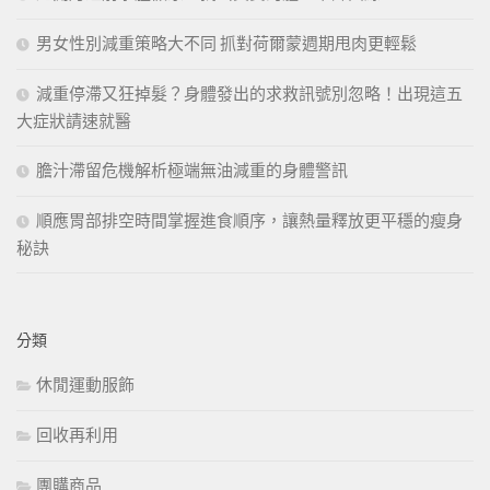
男女性別減重策略大不同 抓對荷爾蒙週期甩肉更輕鬆
減重停滯又狂掉髮？身體發出的求救訊號別忽略！出現這五
大症狀請速就醫
膽汁滯留危機解析極端無油減重的身體警訊
順應胃部排空時間掌握進食順序，讓熱量釋放更平穩的瘦身
秘訣
分類
休閒運動服飾
回收再利用
團購商品