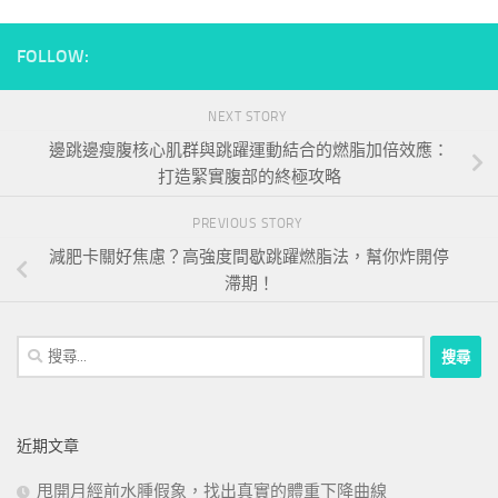
FOLLOW:
NEXT STORY
邊跳邊瘦腹核心肌群與跳躍運動結合的燃脂加倍效應：
打造緊實腹部的終極攻略
PREVIOUS STORY
減肥卡關好焦慮？高強度間歇跳躍燃脂法，幫你炸開停
滯期！
搜
尋
關
鍵
近期文章
字:
甩開月經前水腫假象，找出真實的體重下降曲線