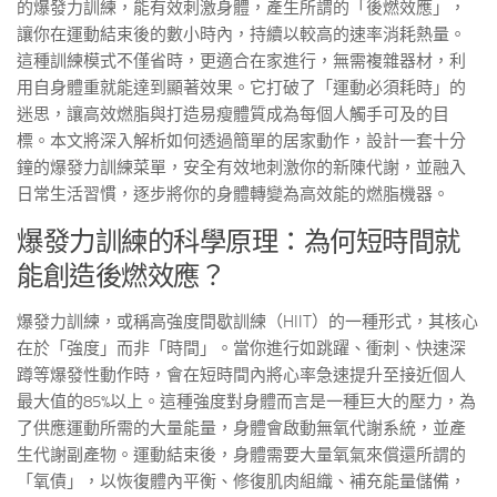
的爆發力訓練，能有效刺激身體，產生所謂的「後燃效應」，
讓你在運動結束後的數小時內，持續以較高的速率消耗熱量。
這種訓練模式不僅省時，更適合在家進行，無需複雜器材，利
用自身體重就能達到顯著效果。它打破了「運動必須耗時」的
迷思，讓高效燃脂與打造易瘦體質成為每個人觸手可及的目
標。本文將深入解析如何透過簡單的居家動作，設計一套十分
鐘的爆發力訓練菜單，安全有效地刺激你的新陳代謝，並融入
日常生活習慣，逐步將你的身體轉變為高效能的燃脂機器。
爆發力訓練的科學原理：為何短時間就
能創造後燃效應？
爆發力訓練，或稱高強度間歇訓練（HIIT）的一種形式，其核心
在於「強度」而非「時間」。當你進行如跳躍、衝刺、快速深
蹲等爆發性動作時，會在短時間內將心率急速提升至接近個人
最大值的85%以上。這種強度對身體而言是一種巨大的壓力，為
了供應運動所需的大量能量，身體會啟動無氧代謝系統，並產
生代謝副產物。運動結束後，身體需要大量氧氣來償還所謂的
「氧債」，以恢復體內平衡、修復肌肉組織、補充能量儲備，