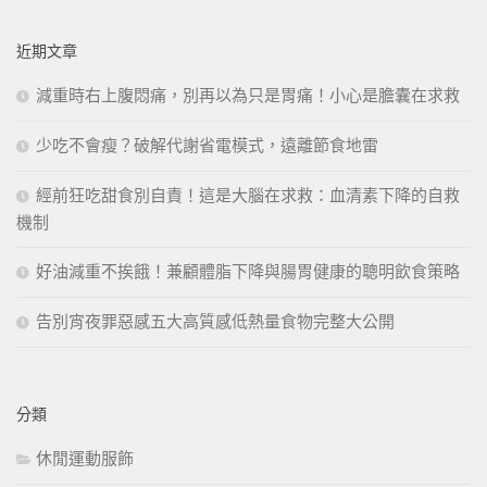
關
鍵
近期文章
字:
減重時右上腹悶痛，別再以為只是胃痛！小心是膽囊在求救
少吃不會瘦？破解代謝省電模式，遠離節食地雷
經前狂吃甜食別自責！這是大腦在求救：血清素下降的自救
機制
好油減重不挨餓！兼顧體脂下降與腸胃健康的聰明飲食策略
告別宵夜罪惡感五大高質感低熱量食物完整大公開
分類
休閒運動服飾