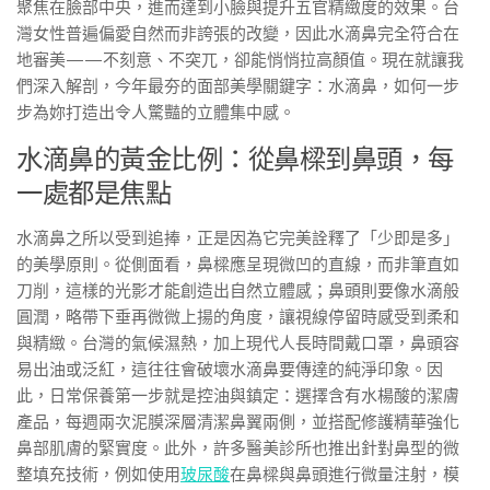
聚焦在臉部中央，進而達到小臉與提升五官精緻度的效果。台
灣女性普遍偏愛自然而非誇張的改變，因此水滴鼻完全符合在
地審美——不刻意、不突兀，卻能悄悄拉高顏值。現在就讓我
們深入解剖，今年最夯的面部美學關鍵字：水滴鼻，如何一步
步為妳打造出令人驚豔的立體集中感。
水滴鼻的黃金比例：從鼻樑到鼻頭，每
一處都是焦點
水滴鼻之所以受到追捧，正是因為它完美詮釋了「少即是多」
的美學原則。從側面看，鼻樑應呈現微凹的直線，而非筆直如
刀削，這樣的光影才能創造出自然立體感；鼻頭則要像水滴般
圓潤，略帶下垂再微微上揚的角度，讓視線停留時感受到柔和
與精緻。台灣的氣候濕熱，加上現代人長時間戴口罩，鼻頭容
易出油或泛紅，這往往會破壞水滴鼻要傳達的純淨印象。因
此，日常保養第一步就是控油與鎮定：選擇含有水楊酸的潔膚
產品，每週兩次泥膜深層清潔鼻翼兩側，並搭配修護精華強化
鼻部肌膚的緊實度。此外，許多醫美診所也推出針對鼻型的微
整填充技術，例如使用
玻尿酸
在鼻樑與鼻頭進行微量注射，模