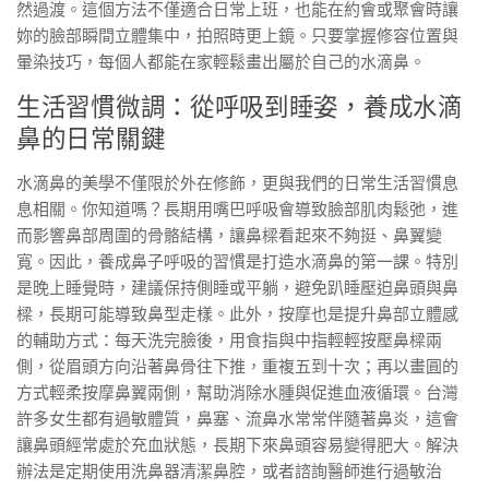
然過渡。這個方法不僅適合日常上班，也能在約會或聚會時讓
妳的臉部瞬間立體集中，拍照時更上鏡。只要掌握修容位置與
暈染技巧，每個人都能在家輕鬆畫出屬於自己的水滴鼻。
生活習慣微調：從呼吸到睡姿，養成水滴
鼻的日常關鍵
水滴鼻的美學不僅限於外在修飾，更與我們的日常生活習慣息
息相關。你知道嗎？長期用嘴巴呼吸會導致臉部肌肉鬆弛，進
而影響鼻部周圍的骨骼結構，讓鼻樑看起來不夠挺、鼻翼變
寬。因此，養成鼻子呼吸的習慣是打造水滴鼻的第一課。特別
是晚上睡覺時，建議保持側睡或平躺，避免趴睡壓迫鼻頭與鼻
樑，長期可能導致鼻型走樣。此外，按摩也是提升鼻部立體感
的輔助方式：每天洗完臉後，用食指與中指輕輕按壓鼻樑兩
側，從眉頭方向沿著鼻骨往下推，重複五到十次；再以畫圓的
方式輕柔按摩鼻翼兩側，幫助消除水腫與促進血液循環。台灣
許多女生都有過敏體質，鼻塞、流鼻水常常伴隨著鼻炎，這會
讓鼻頭經常處於充血狀態，長期下來鼻頭容易變得肥大。解決
辦法是定期使用洗鼻器清潔鼻腔，或者諮詢醫師進行過敏治