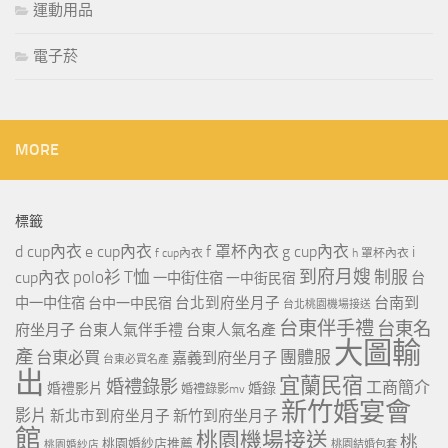
運動用品
電子菸
MORE
標籤
d cup內衣
e cup內衣
f 罩杯內衣
g cup內衣
i
f cup內衣
h 罩杯內衣
到府月嫂
polo衫
T恤
制服
cup內衣
一中街住宿
一中街民宿
台
台北到府坐月子
台南到
中一中住宿
台中一中民宿
台北桃園機場接送
台東伴手禮
台東名
府坐月子
台東人氣伴手禮
台東人氣名產
大圖輸
產
團體服
台東必買
嘉義到府坐月子
台東必買名產
出
宜蘭民宿
婚禮錄影
工商簡介
婚禮影片
婚錄
婚禮錄影mv
新竹婚宴會
影片
新北市到府坐月子
新竹到府坐月子
館
桃園機場接送
桃
桃園婚紗店推薦
桃園婚紗店
桃園結婚包套