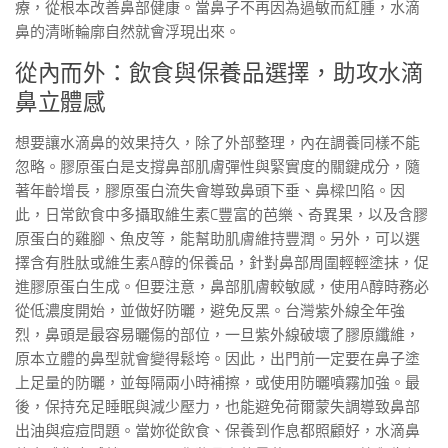
療，從根本改善鼻部健康。當鼻子不再因為過敏而紅腫，水滴
鼻的清晰輪廓自然就會浮現出來。
從內而外：飲食與保養品選擇，助攻水滴
鼻立體感
想要讓水滴鼻的效果持久，除了外部整理，內在調養同樣不能
忽略。膠原蛋白是支撐鼻部肌膚彈性與緊實度的關鍵成分，隨
著年齡增長，膠原蛋白流失會導致鼻頭下垂、鼻樑凹陷。因
此，日常飲食中多攝取維生素C豐富的芭樂、奇異果，以及含膠
原蛋白的雞腳、魚皮等，能幫助肌膚維持豐潤。另外，可以選
擇含有胜肽或維生素A醇的保養品，針對鼻部周圍輕輕塗抹，促
進膠原蛋白生成。但要注意，鼻部肌膚較敏感，使用A醇時務必
從低濃度開始，並做好防曬，避免反黑。台灣紫外線全年強
烈，鼻頭是最容易曬傷的部位，一旦紫外線破壞了膠原纖維，
原本立體的鼻型就會變得鬆垮。因此，出門前一定要在鼻子塗
上足量的防曬，並每隔兩小時補擦，或使用防曬噴霧加強。最
後，保持充足睡眠與減少壓力，也能避免荷爾蒙失調導致鼻部
出油與痘痘問題。當妳從飲食、保養到作息都照顧好，水滴鼻