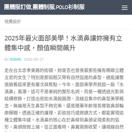
團體服訂做,團體制服,POLO衫制服
Skip to content
視覺設計
2025年最火面部美學！水滴鼻讓妳擁有立
體集中感，顏值瞬間飆升
BY
ADMIN
·
2026-05-21
走在台北忠孝東路的街頭，妳是否也曾羨慕那些擁有精緻立體
五官的女生？特別是那挺翹又帶有自然弧度的鼻型，總能讓整
張臉看起來更有層次與焦點。今年，面部美學界掀起一股「水
滴鼻」風潮，這可不是單純的整形名詞，而是一種透過光影與
結構修飾，打造出宛如水滴般圓潤、流線且集中的鼻型美學概
念。無論是天生鼻型不夠完美，還是隨著年齡增長導致鼻部輪
廓模糊，透過正確的護理、彩妝技巧或微調方式，都能實現這
種立體集中感。水滴鼻的核心在於鼻樑到鼻頭呈現柔和的弧
形，鼻頭微微上揚，從正面看時，鼻翼兩側收緊，讓視線自然