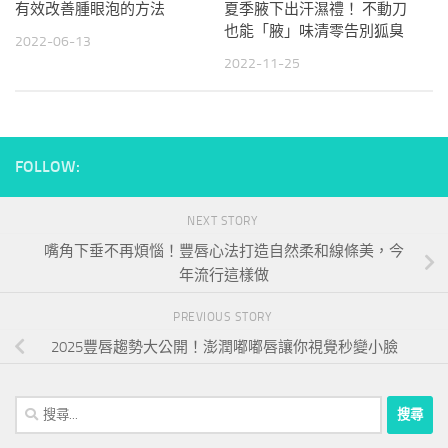
有效改善腫眼泡的方法
夏季腋下出汗濕禮！ 不動刀
也能「腋」味清零告別狐臭
2022-06-13
2022-11-25
FOLLOW:
NEXT STORY
嘴角下垂不再煩惱！豐唇心法打造自然柔和線條美，今
年流行這樣做
PREVIOUS STORY
2025豐唇趨勢大公開！澎潤嘟嘟唇讓你視覺秒變小臉
搜
尋