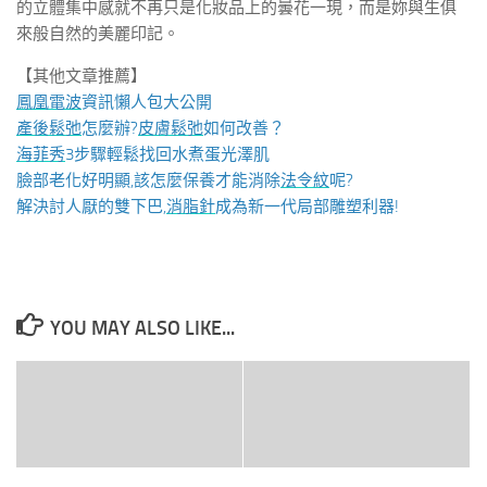
的立體集中感就不再只是化妝品上的曇花一現，而是妳與生俱
來般自然的美麗印記。
【其他文章推薦】
鳳凰電波
資訊懶人包大公開
產後鬆弛
怎麼辦?
皮膚鬆弛
如何改善？
海菲秀
3步驟輕鬆找回水煮蛋光澤肌
臉部老化好明顯,該怎麼保養才能消除
法令紋
呢?
解決討人厭的雙下巴,
消脂針
成為新一代局部雕塑利器!
YOU MAY ALSO LIKE...