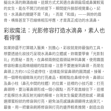
擬出水滴的飽滿曲線。這類方式尤其適合鼻頭扁塌或鼻翼較寬
的女生，能在不開刀的前提下，瞬間提升臉部視覺重心。記
住，水滴鼻的關鍵不是「高」，而是「和諧」——與妳的眉
骨、嘴唇甚至下巴線條相互呼應，才是真正成功的水滴鼻。
彩妝魔法：光影修容打造水滴鼻，素人也
看得懂
如果妳還不打算踏入醫美，別擔心，彩妝就是妳最強的工具。
想要透過化妝技巧呈現水滴鼻的立體感，妳需要學會「光影對
比」的奧秘。首先，在鼻樑兩側從眉頭延伸到鼻翼，使用霧面
修容粉畫出兩條細細的陰影線，注意不要連接到鼻頭，而是在
鼻頭上方約0.5公分處停住，這樣能保留鼻頭的圓潤感。接著，
用一個帶有細緻珠光的打亮產品，輕輕點在鼻樑中央、鼻頭以
及鼻小柱（鼻孔中間的柱體）的位置。這裡的小技巧是：打亮
鼻頭時，要沿著鼻頭形成一個小圓點，而不是直線往下，這樣
才能模仿水滴反射光線的模樣。台灣女生偏愛清透妝感，建議
選擇蜜粉狀的修容與打亮，避免油亮感讓鼻頭顯得太過突兀。
最後，用一把暈染刷將修容與打亮的邊界輕柔推開，創造出自