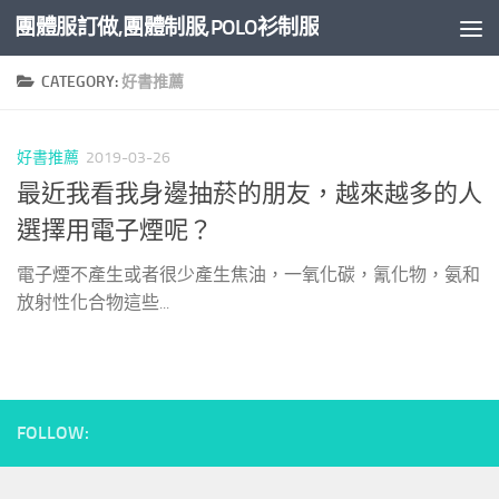
團體服訂做,團體制服,POLO衫制服
Skip to content
CATEGORY:
好書推薦
好書推薦
2019-03-26
最近我看我身邊抽菸的朋友，越來越多的人
選擇用電子煙呢？
電子煙不產生或者很少產生焦油，一氧化碳，氰化物，氨和
放射性化合物這些...
FOLLOW: