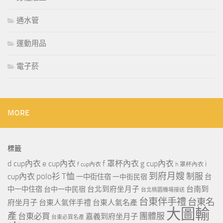
通水管
運動用品
電子菸
MORE
標籤
d cup內衣
e cup內衣
f 罩杯內衣
g cup內衣
i
f cup內衣
h 罩杯內衣
到府月嫂
polo衫
T恤
制服
cup內衣
一中街住宿
一中街民宿
台
台北到府坐月子
台南到
中一中住宿
台中一中民宿
台北桃園機場接送
台東伴手禮
台東名
府坐月子
台東人氣伴手禮
台東人氣名產
大圖輸
產
團體服
台東必買
嘉義到府坐月子
台東必買名產