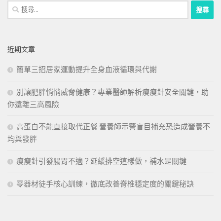
搜
尋
關
鍵
近期文章
字:
簡單三招居家運動提升全身血液循環與代謝
別讓肥胖悄悄威脅健康？專業醫師解析瘦瘦針安全關鍵，助
你遠離三高風險
高蛋白不能直接取代正餐 營養師示警盲目補充恐造成營養不
均與發胖
瘦瘦針引發腸胃不適？延緩排空這樣做，補水是關鍵
零器材徒手核心訓練，徹底改善脊椎穩定度的關鍵秘訣