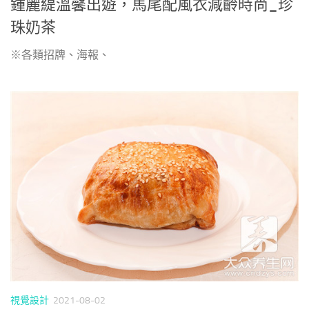
鍾麗緹溫馨出遊，馬尾配風衣減齡時尚_珍
珠奶茶
※各類招牌、海報、
視覺設計
2021-08-02