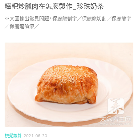
糍粑炒臘肉在怎麼製作_珍珠奶茶
※大圖輸出常見問題? 保麗龍割字／保麗龍切割／保麗龍字
／保麗龍噴漆／...
視覺設計
2021-06-30