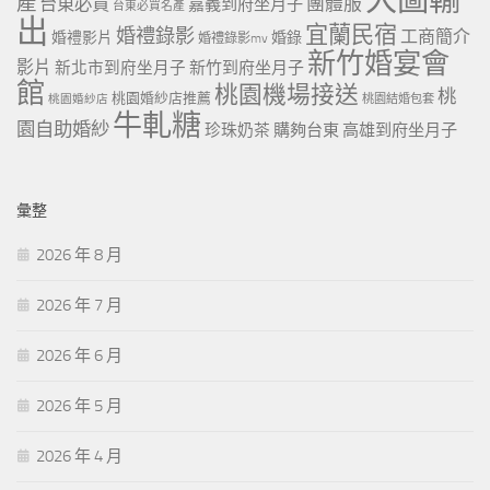
產
團體服
台東必買
嘉義到府坐月子
台東必買名產
出
宜蘭民宿
婚禮錄影
工商簡介
婚禮影片
婚錄
婚禮錄影mv
新竹婚宴會
影片
新北市到府坐月子
新竹到府坐月子
館
桃園機場接送
桃
桃園婚紗店推薦
桃園婚紗店
桃園結婚包套
牛軋糖
園自助婚紗
珍珠奶茶
購夠台東
高雄到府坐月子
彙整
2026 年 8 月
2026 年 7 月
2026 年 6 月
2026 年 5 月
2026 年 4 月