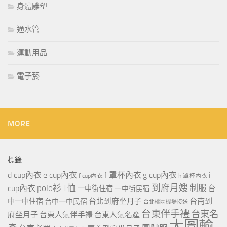
身體雕塑
通水管
運動用品
電子菸
MORE
標籤
d cup內衣
e cup內衣
f 罩杯內衣
g cup內衣
i
f cup內衣
h 罩杯內衣
到府月嫂
polo衫
T恤
制服
cup內衣
一中街住宿
一中街民宿
台
台北到府坐月子
台南到
中一中住宿
台中一中民宿
台北桃園機場接送
台東伴手禮
台東名
府坐月子
台東人氣伴手禮
台東人氣名產
大圖輸