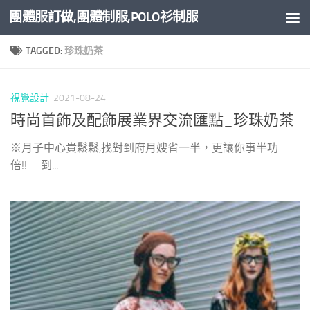
團體服訂做,團體制服,POLO衫制服
Skip to content
TAGGED:
珍珠奶茶
視覺設計
2021-08-24
時尚首飾及配飾展業界交流匯點_珍珠奶茶
※月子中心貴鬆鬆,找對到府月嫂省一半，更讓你事半功
倍!! 到...