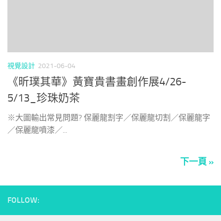
視覺設計
2021-06-04
《昕璞其華》黃寶貴書畫創作展4/26-
5/13_珍珠奶茶
※大圖輸出常見問題? 保麗龍割字／保麗龍切割／保麗龍字
／保麗龍噴漆／...
下一頁 »
FOLLOW: