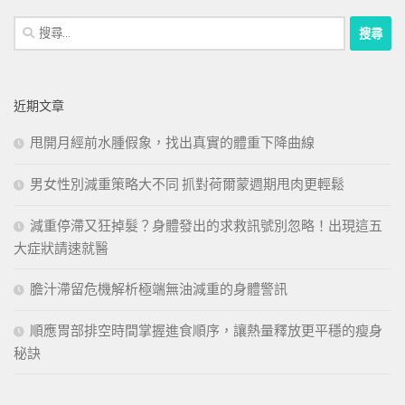
搜
尋
關
鍵
近期文章
字:
甩開月經前水腫假象，找出真實的體重下降曲線
男女性別減重策略大不同 抓對荷爾蒙週期甩肉更輕鬆
減重停滯又狂掉髮？身體發出的求救訊號別忽略！出現這五
大症狀請速就醫
膽汁滯留危機解析極端無油減重的身體警訊
順應胃部排空時間掌握進食順序，讓熱量釋放更平穩的瘦身
秘訣